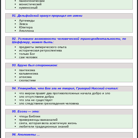
паненгенический
монистический
нуминозный
91. Дельфийский оракул прорицал от имени
Артемиды
Зевса
Юпитера
Аполлона
92. Условием возможности человеческой трансцендентальности, по
Шеффлеру, может быть:
предметы эмпирического опыта
историческая ретроспектива
только Бог
сам человек
93. Бруно был сторонником:
пантеизма
кальвинизма
атеизма
схоластики
94. Утверждая, что Бог зла не творил, Григорий Нисский считал:
что миром правят два противоположных начала добро и зло
зло отсутствием добра
что зла не существует
зло следствием грехопадения человека
95. Ессеи — это:
чтецы Библии
приверженцы вакханалий
секта, которая вела аскетичную жизнь
любители традиционных знаний
96. Апологеты ...