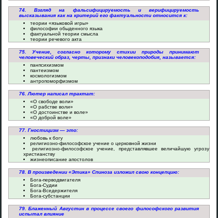
74. Взгляд на фальсифицируемость и верифицируемость
высказывания как на критерий его фактуальности относится к:
теории «языковой игры»
философии обыденного языка
фактуальной теории смысла
теории речевого акта
75. Учение, согласно которому стихии природы принимают
человеческий образ, черты, признаки человекоподобия, называется:
панпсихизмом
пантеизмом
космологизмом
антропоморфизмом
76. Лютер написал трактат:
«О свободе воли»
«О рабстве воли»
«О достоинстве и воле»
«О доброй воле»
77. Гностицизм — это:
любовь к богу
религиозно-философское учение о церковной жизни
религиозно-философское учение, представлявшее величайшую угрозу
христианству
жизнеописание апостолов
78. В произведении «Этика» Спиноза изложил свою концепцию:
Бога-перводвигателя
Бога-Судии
Бога-Вседержителя
Бога-субстанции
79. Блаженный Августин в процессе своего философского развития
испытал влияние