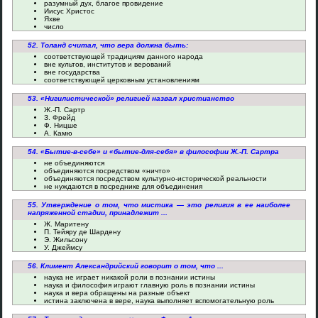
разумный дух, благое провидение
Иисус Христос
Яхве
число
52. Толанд считал, что вера должна быть:
соответствующей традициям данного народа
вне культов, институтов и верований
вне государства
соответствующей церковным установлениям
53. «Нигилистической» религией назвал христианство
Ж.-П. Сартр
З. Фрейд
Ф. Ницше
А. Камю
54. «Бытие-в-себе» и «бытие-для-себя» в философии Ж.-П. Сартра
не объединяются
объединяются посредством «ничто»
объединяются посредством культурно-исторической реальности
не нуждаются в посреднике для объединения
55. Утверждение о том, что мистика — это религия в ее наиболее
напряженной стадии, принадлежит ...
Ж. Маритену
П. Тейяру де Шардену
Э. Жильсону
У. Джеймсу
56. Климент Александрийский говорит о том, что ...
наука не играет никакой роли в познании истины
наука и философия играют главную роль в познании истины
наука и вера обращены на разные объект
истина заключена в вере, наука выполняет вспомогательную роль