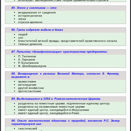
использует эволюционистские теории применительно к религи
85. Эпохе у скептиков — это:
воздержание от суждения
история религии
эпоха
отрезок времени
86. Греки издревле видели в богах
людей
зло
блюстителей вечной правды, представителей нравственного начала
темных демонов
87. Попытка «демифологизации» христианства предпринята:
П. Тиллихом
А. Гарнаком
Р. Бультманом
Ф. Шлейермахером
88. Возвращение к религии Великой Матери, согласно Э. Фромму,
выражено в:
православии
католицизме
другой конфессии
протестантизме
89. Выделившаяся в 1054 г. Римско-католическая Церковь
разделена на поместные церкви, подчиненные единому центру
разделена на независимые поместные церкви
имеет единый центр, находящийся в Иерусалиме
имеет единый центр, находящийся в Риме
90. Опыт мистического единства с природой, космосом Р.С. Зенер
характеризует как:
теистический