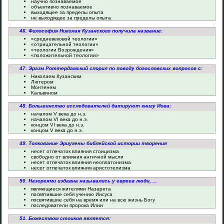
научно познаваемое
объективно познаваемое
выходящее за пределы опыта
не выходящее за пределы опыта
46. Философия Николая Кузанского получила название:
«средневековой теологии»
«отрицательной теологии»
«теологии Возрождения»
«положительной теологии»
47. Эразм Роттердамский спорил по поводу богословских вопросов с:
Николаем Кузанским
Лютером
Монтенем
Кальвином
48. Большинство исследователей датируют книгу Иова:
началом V века до н.э.
началом VI века до н.э.
концом VI века до н.э.
концом V века до н.э.
49. Толкование Эриугены библейской истории творения
несет отпечаток влияния стоицизма
свободно от влияния античной мысли
несет отпечаток влияния неоплатонизма
несет отпечаток влияния аристотелизма
50. Назореями издавна назывались у евреев люди, ...
являющиеся жителями Назарета
посвятившие себя учению Иисуса
посвятившие себя на время или на всю жизнь Богу
последователи пророка Илии
51. Божеством стоиков является: