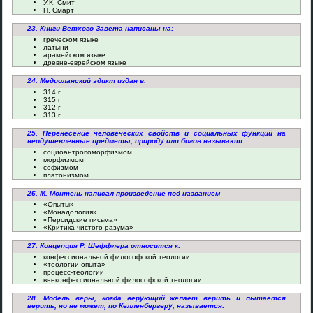
У.К. Смит
Н. Смарт
23. Книги Ветхого Завета написаны на:
греческом языке
латыни
арамейском языке
древне-еврейском языке
24. Медиоланский эдикт издан в:
314 г
315 г
312 г
313 г
25. Перенесение человеческих свойств и социальных функций на
неодушевленные предметы, природу или богов называют:
социоантропоморфизмом
морфизмом
софизмом
платонизмом
26. М. Монтень написал произведение под названием
«Опыты»
«Монадология»
«Персидские письма»
«Критика чистого разума»
27. Концепция Р. Шеффлера относится к:
конфессиональной философской теологии
«теологии опыта»
процесс-теологии
внеконфессиональной философской теологии
28. Модель веры, когда верующий желает верить и пытается
верить, но не может, по Келленбергеру, называется: