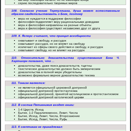
серию последовательно творимых миров
108. Согласно учению Тертуллиана, душа может естественным
образом свидетельствовать о Боге, поэтому
вера не нуждается в поддержке философии
философия подкрепляет веру рациональными доводами
вера и философия направлены на разные объекты
вера и философия существуют независимо друг от друга
109. К. Ясперс считает, что принцип всеобщности
охватывает и свободу, и рассудок
охватывает рассудок, но не влияет на свободу
исключает из сферы своего действия и свободу, и рассудок
охватывает свободу, но не влияет на рассудок
110. Относительно доказательства существования Бога Ч.
Хартшорн полагает, что ...
доказательства, даже поиск доказательств, тщетны
теистическое доказательство должно быть эмпирическим
доказательства в полной мере убедительны
возможно формально верное доказательство теизма
111. Томизм является:
не является официальной церковной доктриной
официальной доктриной протестантизма
официальной доктриной, принятой католицизмом и протестантизмом
официальной доктриной католической церкви
112. В состав Пятикнижия входят книги:
1-4 Царств, Исход
Бытие, 1-2 Паралипоменон, Левит, Числа
Бытие, Исход, Левит, Числа, Второзаконие
Бытие, Исход, Левит, Числа, Руфь
113. К скептикам не принадлежал: