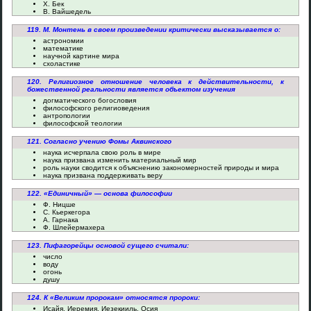
Х. Бек
В. Вайшедель
119. М. Монтень в своем произведении критически высказывается о:
астрономии
математике
научной картине мира
схоластике
120. Религиозное отношение человека к действительности, к
божественной реальности является объектом изучения
догматического богословия
философского религиоведения
антропологии
философской теологии
121. Согласно учению Фомы Аквинского
наука исчерпала свою роль в мире
наука призвана изменить материальный мир
роль науки сводится к объяснению закономерностей природы и мира
наука призвана поддерживать веру
122. «Единичный» — основа философии
Ф. Ницше
С. Кьеркегора
А. Гарнака
Ф. Шлейермахера
123. Пифагорейцы основой сущего считали:
число
воду
огонь
душу
124. К «Великим пророкам» относятся пророки:
Исайя, Иеремия, Иезекииль, Осия