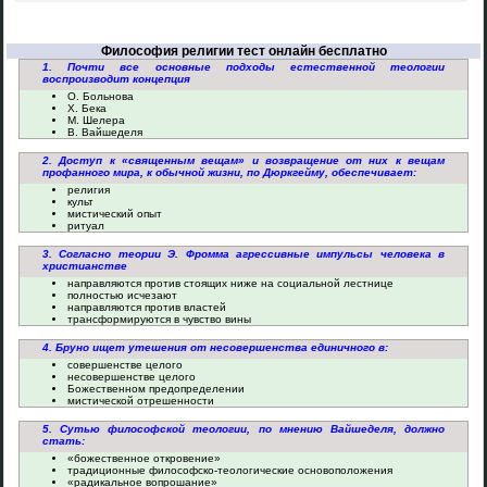
Философия религии тест онлайн бесплатно
1. Почти все основные подходы естественной теологии
воспроизводит концепция
О. Больнова
Х. Бека
М. Шелера
В. Вайшеделя
2. Доступ к «священным вещам» и возвращение от них к вещам
профанного мира, к обычной жизни, по Дюркгейму, обеспечивает:
религия
культ
мистический опыт
ритуал
3. Согласно теории Э. Фромма агрессивные импульсы человека в
христианстве
направляются против стоящих ниже на социальной лестнице
полностью исчезают
направляются против властей
трансформируются в чувство вины
4. Бруно ищет утешения от несовершенства единичного в:
совершенстве целого
несовершенстве целого
Божественном предопределении
мистической отрешенности
5. Сутью философской теологии, по мнению Вайшеделя, должно
стать:
«божественное откровение»
традиционные философско-теологические основоположения
«радикальное вопрошание»