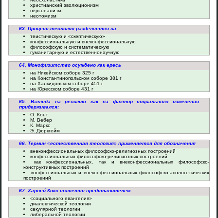
христианский эволюционизм
персонализм
неотомизм
63. Процесс-теология разделяется на:
теистическую и «скептическую»
конфессиональную и внеконфессиональную
философскую и систематическую
гуманитарную и естественнонаучную
64. Монофизитство осуждено как ересь
на Никейском соборе 325 г
на Константинопольском соборе 381 г
на Халкидонском соборе 451 г
на Юресском соборе 431 г
65. Взгляда на религию как на фактор социального изменения
придерживался:
О. Конт
М. Вебер
К. Маркс
Э. Дюркгейм
66. Термин «естественная теология» применяется для обозначения
внеконфессиональных философско-религиозных построений
конфессиональных философско-религиозных построений
как конфессиональных, так и внеконфессиональных философско-
конструктивных построений
конфессиональных и внеконфессиональных философско-апологетических
построений
67. Харвей Кокс является представителем
«социального евангелия»
диалектической теологии
секулярной теологии
либеральной теологии