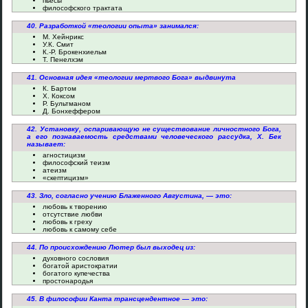
пьесы
философского трактата
40. Разработкой «теологии опыта» занимался:
М. Хейнрикс
У.К. Смит
К.-Р. Брокенхиельм
Т. Пенелхэм
41. Основная идея «теологии мертвого Бога» выдвинута
К. Бартом
Х. Коксом
Р. Бультманом
Д. Бонхеффером
42. Установку, оспаривающую не существование личностного Бога,
а его познаваемость средствами человеческого рассудка, Х. Бек
называет:
агностицизм
философский теизм
атеизм
«скептицизм»
43. Зло, согласно учению Блаженного Августина, — это:
любовь к творению
отсутствие любви
любовь к греху
любовь к самому себе
44. По происхождению Лютер был выходец из:
духовного сословия
богатой аристократии
богатого купечества
простонародья
45. В философии Канта трансцендентное — это: