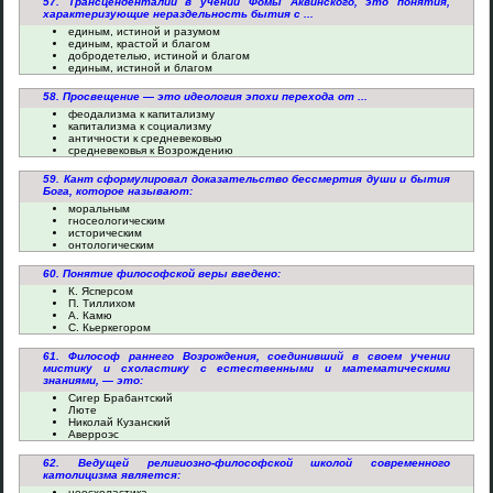
57. Трансценденталии в учении Фомы Аквинского, это понятия,
характеризующие нераздельность бытия с ...
единым, истиной и разумом
единым, крастой и благом
добродетелью, истиной и благом
единым, истиной и благом
58. Просвещение — это идеология эпохи перехода от ...
феодализма к капитализму
капитализма к социализму
античности к средневековью
средневековья к Возрождению
59. Кант сформулировал доказательство бессмертия души и бытия
Бога, которое называют:
моральным
гносеологическим
историческим
онтологическим
60. Понятие философской веры введено:
К. Ясперсом
П. Тиллихом
А. Камю
С. Кьеркегором
61. Философ раннего Возрождения, соединивший в своем учении
мистику и схоластику с естественными и математическими
знаниями, — это:
Сигер Брабантский
Люте
Николай Кузанский
Аверроэс
62. Ведущей религиозно-философской школой современного
католицизма является:
неосхоластика