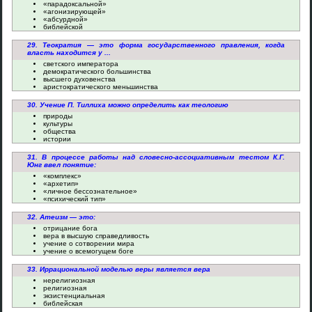
«парадоксальной»
«агонизирующей»
«абсурдной»
библейской
29. Теократия — это форма государственного правления, когда
власть находится у ...
светского императора
демократического большинства
высшего духовенства
аристократического меньшинства
30. Учение П. Тиллиха можно определить как теологию
природы
культуры
общества
истории
31. В процессе работы над словесно-ассоциативным тестом К.Г.
Юнг ввел понятие:
«комплекс»
«архетип»
«личное бессознательное»
«психический тип»
32. Атеизм — это:
отрицание бога
вера в высшую справедливость
учение о сотворении мира
учение о всемогущем боге
33. Иррациональной моделью веры является вера
нерелигиозная
религиозная
экзистенциальная
библейская