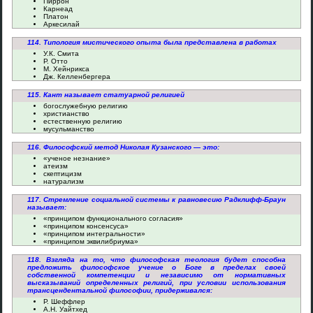
Пиррон
Карнеад
Платон
Аркесилай
114. Типология мистического опыта была представлена в работах
У.К. Смита
Р. Отто
М. Хейнрикса
Дж. Келленбергера
115. Кант называет статуарной религией
богослужебную религию
христианство
естественную религию
мусульманство
116. Философский метод Николая Кузанского — это:
«ученое незнание»
атеизм
скептицизм
натурализм
117. Стремление социальной системы к равновесию Радклифф-Браун
называет:
«принципом функционального согласия»
«принципом консенсуса»
«принципом интегральности»
«принципом эквилибриума»
118. Взгляда на то, что философская теология будет способна
предложить философское учение о Боге в пределах своей
собственной компетенции и независимо от нормативных
высказываний определенных религий, при условии использования
трансцендентальной философии, придерживался:
Р. Шеффлер
А.Н. Уайтхед