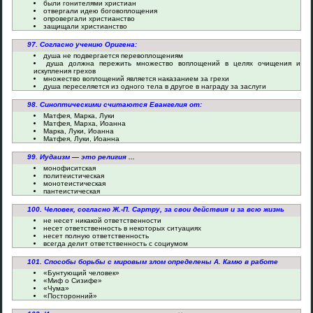
были гонителями христиан
отвергали идею боговоплощения
опровергали христианство
защищали христианство
97. Согласно учению Оригена:
душа не подвергается перевоплощениям
душа должна пережить множество воплощений в целях очищения и
искупления грехов
множество воплощений является наказанием за грехи
душа переселяется из одного тела в другое в награду за заслуги
98. Синоптическими считаются Евангелия от:
Матфея, Марка, Луки
Матфея, Марха, Иоанна
Марка, Луки, Иоанна
Матфея, Луки, Иоанна
99. Иудаизм — это религия ...
монофиситская
политеистическая
монотеистическая
пантеистическая
100. Человек, согласно Ж.-П. Сартру, за свои действия и за всю жизнь
не несет никакой ответственности
несет ответственность в некоторых ситуациях
несет полную ответственность
всегда делит ответственность с социумом
101. Способы борьбы с мировым злом определены А. Камю в работе
«Бунтующий человек»
«Миф о Сизифе»
«Чума»
«Посторонний»