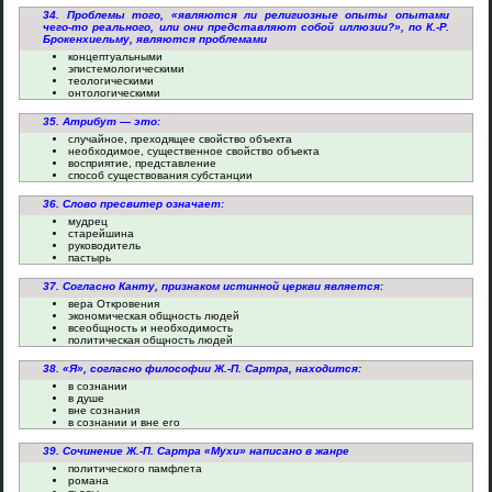
34. Проблемы того, «являются ли религиозные опыты опытами
чего-то реального, или они представляют собой иллюзии?», по К.-Р.
Брокенхиельму, являются проблемами
концептуальными
эпистемологическими
теологическими
онтологическими
35. Атрибут — это:
случайное, преходящее свойство объекта
необходимое, существенное свойство объекта
восприятие, представление
способ существования субстанции
36. Слово пресвитер означает:
мудрец
старейшина
руководитель
пастырь
37. Согласно Канту, признаком истинной церкви является:
вера Откровения
экономическая общность людей
всеобщность и необходимость
политическая общность людей
38. «Я», согласно философии Ж.-П. Сартра, находится:
в сознании
в душе
вне сознания
в сознании и вне его
39. Сочинение Ж.-П. Сартра «Мухи» написано в жанре
политического памфлета
романа