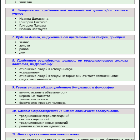
эмпатия
6. Завершением средневековой византийской философии явилось
учение
Иоанна Дамаскина
Григорий Нисского
Григория Паламы
Иоанна Златауста
7. Иуда за деньги, вырученные от предательства Иисуса, приобрел
землю
золото
рабов
дом
8. Предметом исследования религии, ее социологического анализа
является, по Дюркгейму
отношение людей к «священному»
«священное»
отношение людей к вещам, которые они считают «священными»
социально значимое
9. Гегель считал общим предметом для религии и философии
вечную истину в объективности
церковные таинства
логические законы
физическую природу человека
10. Словом «мировоззрения» Н. Смарт обозначает совокупность
традиционных вероисповеданий
светских идеологий
традиционных и новых религий
религий и светских идеологий
11. Философская теология имеет целью
рассуждения о смысле и истинности религии, о ее функциях в жизни