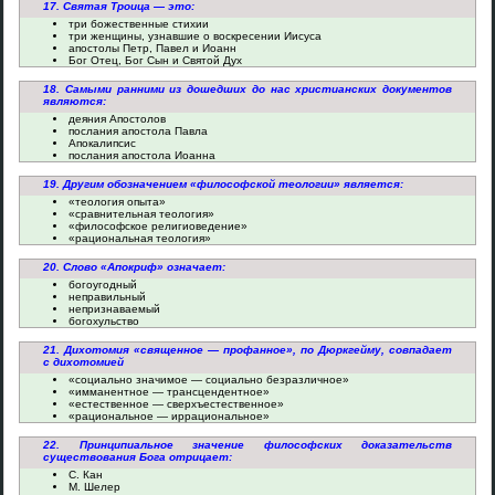
17. Святая Троица — это:
три божественные стихии
три женщины, узнавшие о воскресении Иисуса
апостолы Петр, Павел и Иоанн
Бог Отец, Бог Сын и Святой Дух
18. Самыми ранними из дошедших до нас христианских документов
являются:
деяния Апостолов
послания апостола Павла
Апокалипсис
послания апостола Иоанна
19. Другим обозначением «философской теологии» является:
«теология опыта»
«сравнительная теология»
«философское религиоведение»
«рациональная теология»
20. Слово «Апокриф» означает:
богоугодный
неправильный
непризнаваемый
богохульство
21. Дихотомия «священное — профанное», по Дюркгейму, совпадает
с дихотомией
«социально значимое — социально безразличное»
«имманентное — трансцендентное»
«естественное — сверхъестественное»
«рациональное — иррациональное»
22. Принципиальное значение философских доказательств
существования Бога отрицает:
С. Кан
М. Шелер