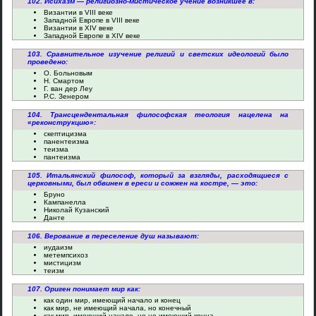
102. Исихазм — религиозно-мистическое учение возникшее в:
Византии в VIII веке
Западной Европе в VIII веке
Византии в XIV веке
Западной Европе в XIV веке
103. Сравнительное изучение религий и светских идеологий было
проведено:
О. Больновым
Н. Смартом
Г. ван дер Леу
Р.С. Зенером
104. Трансцендентальная философская теология нацелена на
«реконструкцию»:
скептицизма
панентеизма
теизма
пантеизма
105. Итальянский философ, который за взгляды, расходящиеся с
церковными, был обвинен в ереси и сожжен на костре, — это:
Бруно
Кампанелла
Николай Кузанский
Данте
106. Верование в переселение душ называют:
иудаизм
метемпсихоз
мистицизм
теизм
107. Ориген понимает мир как:
как один мир, имеющий начало и конец
как мир, не имеющий начала, но конечный
как мир, имеющий начало, но не имеющий конца