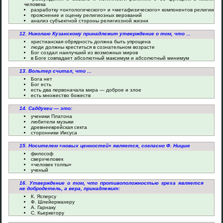
человека
разработку «онтологического» и «метафизического» компонентов религии
прояснение и оценку религиозных верований
анализ субъектной стороны религиозной жизни
12. Николаю Кузанскому принадлежит утверждение о том, что ...
христианская обрядность должна быть упрощена
люди должны креститься в сознательном возрасте
Бог создал наилучший из возможных миров
в Боге совпадает абсолютный максимум и абсолютный минимум
13. Вольтер считал, что ...
Бога нет
Бог есть
есть два первоначала мира — доброе и злое
есть множество божеств
14. Саддукеи — это:
ученики Платона
любители музыки
древнееврейская секта
сторонники Иисуса
15. Носителем «новых ценностей» является, согласно Ф. Ницше
философ
сверхчеловек
«человек толпы»
ученый
16. Утверждение о том, что противоположностью греха является
не добродетель, а вера, принадлежит:
К. Ясперсу
Ф. Шлейермахеру
А. Гарнаку
С. Кьеркегору