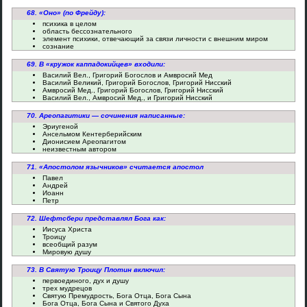
68. «Оно» (по Фрейду):
психика в целом
область бессознательного
элемент психики, отвечающий за связи личности с внешним миром
сознание
69. В «кружок каппадокийцев» входили:
Василий Вел., Григорий Богослов и Амвросий Мед
Василий Великий, Григорий Богослов, Григорий Нисский
Амвросий Мед., Григорий Богослов, Григорий Нисский
Василий Вел., Амвросий Мед., и Григорий Нисский
70. Ареопагитики — сочинения написанные:
Эриугеной
Ансельмом Кентерберийским
Дионисием Ареопагитом
неизвестным автором
71. «Апостолом язычников» считается апостол
Павел
Андрей
Иоанн
Петр
72. Шефтсбери представлял Бога как:
Иисуса Христа
Троицу
всеобщий разум
Мировую душу
73. В Святую Троицу Плотин включил:
первоединого, дух и душу
трех мудрецов
Святую Премудрость, Бога Отца, Бога Сына
Бога Отца, Бога Сына и Святого Духа