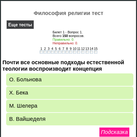
Философия религии тест
Еще тесты
Билет 1 - Вопрос
1
.
Всего
150
вопросов.
Правильно:
0
.
Неправильно:
0
.
1
2
3
4
5
6
7
8
9
10
11
12
13
14
15
Почти все основные подходы естественной
теологии воспроизводит концепция
О. Больнова
Х. Бека
М. Шелера
В. Вайшеделя
Подсказка