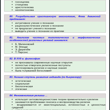
гносицизма
стоицизма
аристотелизма
неоплатонизма
80. Разрабатывая христианскую гносеологию, Фома Аквинский
предлагает:
интуитивное учение о познании
рационалистическое учение о познании
не предлагает учения о познании
выводить учение о познании из практики
81. Анализом частных типологических и морфологических
особенностей различных религий занимался:
Б. Малиновский
М. Элиаде
Э. Дюркгейм
Т. Парсонс
82. В XVII в. философия:
не признавала современные научные открытия
полностью отвергала религиозные постулаты
синтезировала религию и научные знания
была «служанкой богословия»
83. Низшая ступень развития индивида (по Кьеркегору):
эстетическая
социальная
биологическая
этическая
84. Феноменология религии ...
использует антиэволюционистские теории применительно к религии
занимается проблемами генезиса и воспроизводства религии
воздерживается от экзистенциальных, истинностных и ценностных
суждений