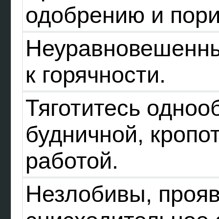
одобрению и пор
Неуравновешенны
к горячности.
Тяготитесь одноо
будничной, кропо
работой.
Незлобивы, проя