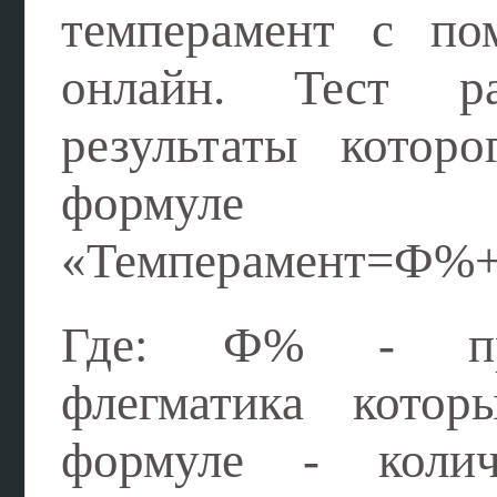
темперамент с по
онлайн. Тест ра
результаты котор
формуле
«Темперамент=Ф
Где: Ф% - про
флегматика котор
формуле - колич