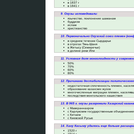
в 1837 г
в 1841 г
9. Огузы исповедовали:
язычество, поклонение шаманам
буддизм
ислам
христианство
10. Первоначально Огузский союз племен (кон
в среднем течении Сырдарьи
в отрогах Тянь-Шаня
в Жетысу (Семиречье)
в долине реки Или
11. Условная доля монголоидности у совреме
50%
70%
60%
80%
12. Причинами дестабилизации политического
недостаточная сплоченность племен, населя
образование казахских жузов
многочисленные миграции племен, населяв
последствия монгольского нашествия
13. В 965 г. огузы разгромили Хазарский кага
с Мавераннахром
с Карлукским государственным объединение
с Китаем
с Киевской Русью
14. Хану Касыму удалось еще больше расширит
1520 г
1514 г