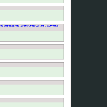
кой народности Восточного Дешт-и Кыпчака,