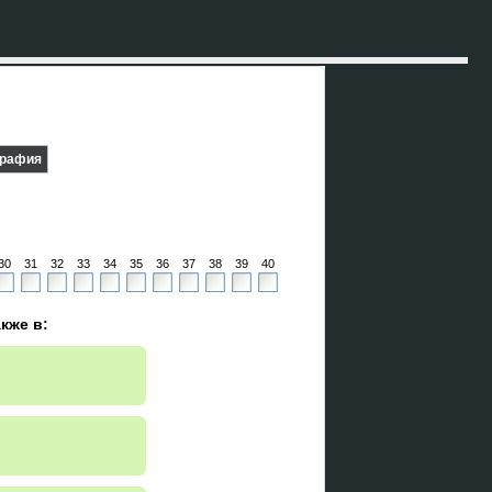
графия
30
31
32
33
34
35
36
37
38
39
40
кже в: