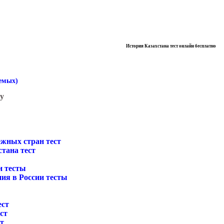
История Казахстана тест онлайн бесплатно
аемых)
у
ежных стран тест
стана тест
и тесты
ния в России тесты
ест
ст
т