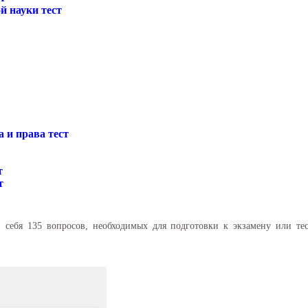
й науки тест
а и права тест
т
т
 себя 135 вопросов, необходимых для подготовки к экзамену или те