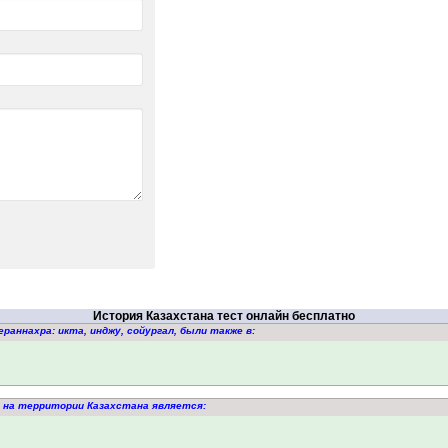
История Казахстана тест онлайн бесплатно
раннахра: икта, инджу, сойургал, были также в:
й на территории Казахстана является: