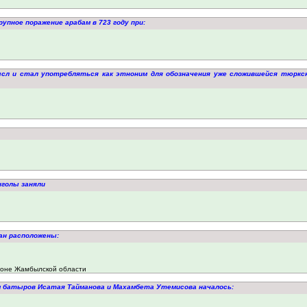
упное поражение арабам в 723 году при:
мысл и стал употребляться как этноним для обозначения уже сложившейся тюркс
нголы заняли
ган расположены:
айоне Жамбылской области
м батыров Исатая Тайманова и Махамбета Утемисова началось: