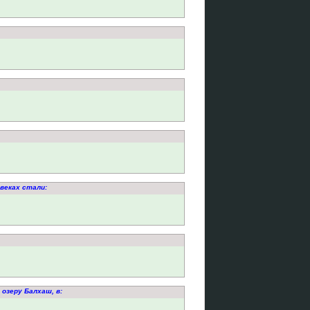
веках стали:
озеру Балхаш, в: