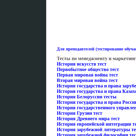
Для преподавтелей (тестирование обуч
Тесты по менеджменту и маркетинг
История искусств тест
Первобытное общество тест
Первая мировая война тест
Вторая мировая война тест
История государства и права заруб
История государства и права Казах
История Белоруссии тесты
История государства и права Росси
История государственного управле
История Грузии тест
История Древнего мира тест
История европейской интеграции т
История зарубежной литературы те
История зарубежной философии тес