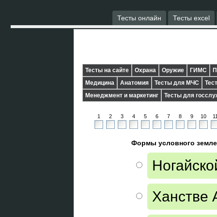
Тесты онлайн
Тесты excel
Тесты на сайте
Охрана
Оружие
ГИМС
П
Медицина
Анатомия
Тесты для МЧС
Тес
Менеджмент и маркетинг
Тесты для госсл
1
2
3
4
5
6
7
8
9
10
1
Формы условного землев
Ногайско
Ханстве 