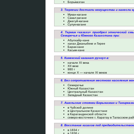
Борыказган
3. Тюргеши достигли могущества и нанесли кр
Мукан-кагане
Сакал-кагане
Джегуй-кагане
Сулук-кагане
4. Термин «казахи» приобрел этнический с
Семиречья и Южного Казахстана при:
Абулхайр-хане
ханах Джаныбеке и Гирее
Барак-хане
Касым-хане
5. Кимекский каганат рухнул в:
начале XI века
XII веке
980 г
конце X — начале XI веков
6. Без сопротивления местного населения мо
Семиречье
Южный Казахстан
Центральный Казахстан
Западный Казахстан
7. Ашельские стоянки Борыказган и Танирказ
в Чуйской долине
в Центральном Казахстане
в Карагандинской области
северо-восточнее г. Каратау в Таласском р
8. Восстание казахов под предводительство
в 1834 г
в 1836 г