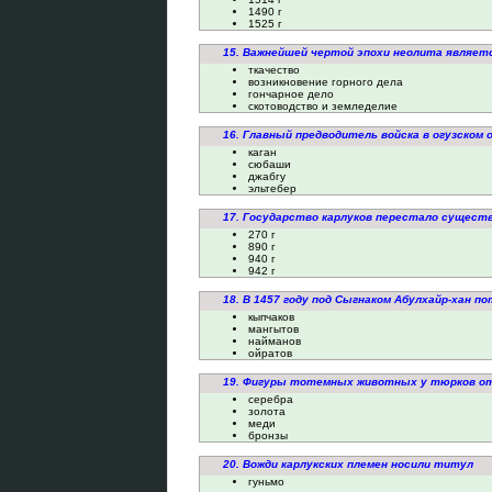
1490 г
1525 г
15. Важнейшей чертой эпохи неолита являет
ткачество
возникновение горного дела
гончарное дело
скотоводство и земледелие
16. Главный предводитель войска в огузском
каган
сюбаши
джабгу
эльтебер
17. Государство карлуков перестало сущест
270 г
890 г
940 г
942 г
18. В 1457 году под Сыгнаком Абулхайр-хан п
кыпчаков
мангытов
найманов
ойратов
19. Фигуры тотемных животных у тюрков от
серебра
золота
меди
бронзы
20. Вожди карлукских племен носили титул
гуньмо