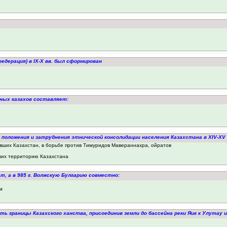
федерация) в IX-X вв. был сформирован
нных казахов составляет:
 положения и затруднения этнической консолидации населения Казахстана в XIV-XV 
вших Казахстан, в борьбе против Тимуридов Мавераннахра, ойратов
ших территорию Казахстана
нат, а в 985 г. Волжскую Булгарию совместно:
м
ь границы Казахского ханства, присоединив земли до бассейна реки Яик к Улутау и 