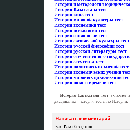
История и методология юридическо
История Казахстана тест
История кино тест
История мировой культуры тест
История экономики тест
История психологии тест
История социологии тест
История физической культуры тест
История русской философии тест
История русской литературы тест
История отечественного государств
История отечества тест
История политических учений тест
История экономических учений тес
История мировых цивилизаций тес
История нового времени тест
История Казахстана тест
включает в
дисциплина - история, тесты по Истории.
Написать комментарий
Как к Вам обращаться: