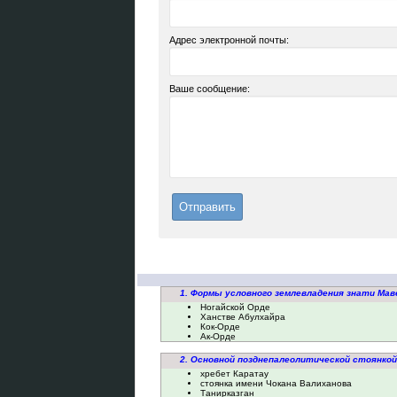
Адрес электронной почты:
Ваше сообщение:
1. Формы условного землевладения знати Маве
Ногайской Орде
Ханстве Абулхайра
Кок-Орде
Ак-Орде
2. Основной позднепалеолитической стоянко
хребет Каратау
стоянка имени Чокана Валиханова
Танирказган