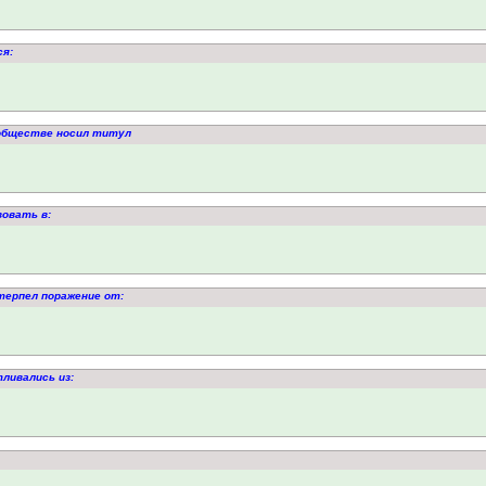
ся:
 обществе носил титул
вовать в:
отерпел поражение от:
ливались из: