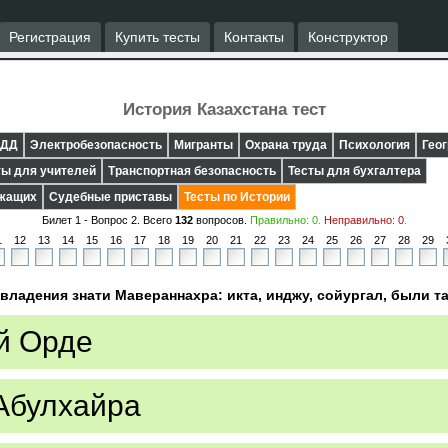
Регистрация
Купить тесты
Контакты
Конструктор
История Казахстана тест
ДД
Электробезопасность
Мигранты
Охрана труда
Психология
Гео
ты для учителей
Транспортная безопасность
Тесты для бухгалтера
ужащих
Судебные приставы
Тесты по Истории
Билет 1 - Вопрос
2
. Всего
132
вопросов.
Правильно:
0
.
Неправильно:
0
.
1
12
13
14
15
16
17
18
19
20
21
22
23
24
25
26
27
28
29
ладения знати Мавераннахра: икта, инджу, сойургал, были та
й Орде
Абулхайра