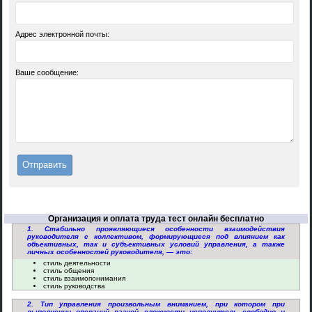
Адрес электронной почты:
Ваше сообщение:
Организация и оплата труда тест онлайн бесплатно
1. Стабильно проявляющиеся особенности взаимодействия
руководителя с коллективом, формирующиеся под влиянием как
объективных, так и субъективных условий управления, а также
личных особенностей руководителя, — это:
стиль деятельности
стиль общения
стиль взаимопонимания
стиль руководства
2. Тип управления произвольным вниманием, при котором при
выполнении операций разной сложности исполнитель свободно и