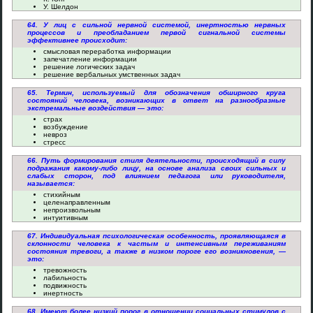
У. Шелдон
64. У лиц с сильной нервной системой, инертностью нервных
процессов и преобладанием первой сигнальной системы
эффективнее происходит:
смысловая переработка информации
запечатление информации
решение логических задач
решение вербальных умственных задач
65. Термин, используемый для обозначения обширного круга
состояний человека, возникающих в ответ на разнообразные
экстремальные воздействия — это:
страх
возбуждение
невроз
стресс
66. Путь формирования стиля деятельности, происходящий в силу
подражания какому-либо лицу, на основе анализа своих сильных и
слабых сторон, под влиянием педагога или руководителя,
называется:
стихийным
целенаправленным
непроизвольным
интуитивным
67. Индивидуальная психологическая особенность, проявляющаяся в
склонности человека к частым и интенсивным переживаниям
состояния тревоги, а также в низком пороге его возникновения, —
это:
тревожность
лабильность
подвижность
инертность
68. Имеют более низкий порог в отношении социальных стимулов с