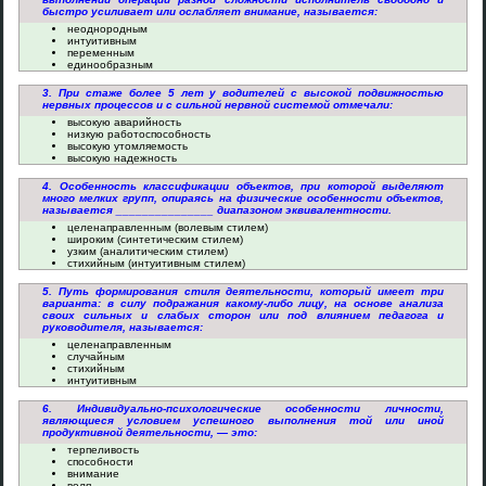
быстро усиливает или ослабляет внимание, называется:
неоднородным
интуитивным
переменным
единообразным
3. При стаже более 5 лет у водителей с высокой подвижностью
нервных процессов и с сильной нервной системой отмечали:
высокую аварийность
низкую работоспособность
высокую утомляемость
высокую надежность
4. Особенность классификации объектов, при которой выделяют
много мелких групп, опираясь на физические особенности объектов,
называется _______________ диапазоном эквивалентности.
целенаправленным (волевым стилем)
широким (синтетическим стилем)
узким (аналитическим стилем)
стихийным (интуитивным стилем)
5. Путь формирования стиля деятельности, который имеет три
варианта: в силу подражания какому-либо лицу, на основе анализа
своих сильных и слабых сторон или под влиянием педагога и
руководителя, называется:
целенаправленным
случайным
стихийным
интуитивным
6. Индивидуально-психологические особенности личности,
являющиеся условием успешного выполнения той или иной
продуктивной деятельности, — это:
терпеливость
способности
внимание
воля