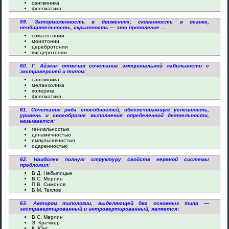
сангвиника
флегматика
59. Заторможенность в движениях, скованность в осанке,
необщительность, скрытность — это проявление ...
соматотонии
монотонии
церебротонии
висцеротонии
60. Г. Айзенк отмечал сочетание эмоциональной лабильности с
экстраверсией и типом:
сангвиника
меланхолика
холерика
флегматика
61. Сочетание ряда способностей, обеспечивающее успешность,
уровень и своеобразие выполнения определенной деятельности,
называется:
гениальностью
динамичностью
импульсивностью
одаренностью
62. Наиболее полную структуру свойств нервной системы
предложил:
В.Д. Небылицын
В.С. Мерлин
П.В. Симонов
Б.М. Теплов
63. Автором типологии, выделяющей два основных типа —
экстравертированный и интровертированный, является:
В.С. Мерлин
Э. Кречмер
К. Юнг