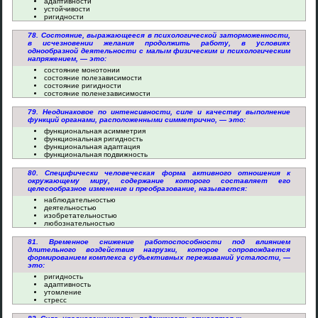
адаптивности
устойчивости
ригидности
78. Состояние, выражающееся в психологической заторможенности,
в исчезновении желания продолжить работу, в условиях
однообразной деятельности с малым физическим и психологическим
напряжением, — это:
состояние монотонии
состояние полезависимости
состояние ригидности
состояние поленезависимости
79. Неодинаковое по интенсивности, силе и качеству выполнение
функций органами, расположенными симметрично, — это:
функциональная асимметрия
функциональная ригидность
функциональная адаптация
функциональная подвижность
80. Специфически человеческая форма активного отношения к
окружающему миру, содержание которого составляет его
целесообразное изменение и преобразование, называется:
наблюдательностью
деятельностью
изобретательностью
любознательностью
81. Временное снижение работоспособности под влиянием
длительного воздействия нагрузки, которое сопровождается
формированием комплекса субъективных переживаний усталости, —
это:
ригидность
адаптивность
утомление
стресс