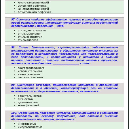
кожно-гальванический
условного рефлекса
кинематометрический
безусловного рефлекса
97. Система наиболее эффективных приемов и способов организации
своей деятельности, некоторая устойчивая система особенностей
деятельности и поведения — это:
стиль деятельности
стиль мышления
стиль восприятия
стиль анализа
98. Стиль деятельности, характеризующийся недостаточным
планированием деятельности, с обращением основного внимания на
ее исполнение и исправление недостатков уже непосредственно в
ходе деятельности, и встречающийся у индивидов с сильной
нервной системой и высокой подвижностью нервных процессов,
является разновидностью _______________ стиля.
подготовительного
исполнительного
аналитического
систематического
99. Системное качество, приобретаемое индивидом в предметной
деятельности и в общении, характеризующее его со стороны
включенности в общественные отношения, называется:
общительностью
личностью
деловитостью
квалификацией
100. Особенность поведения человека, заключающаяся в склонности
действовать по первому побуждению, под влиянием внешних
обстоятельств или эмоций, называется:
инертностью
импульсивностью