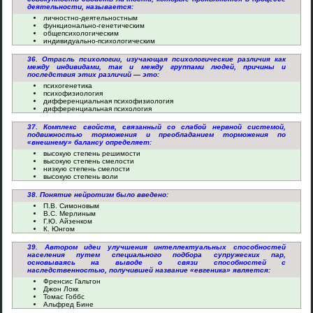
деятельности, называется:
личностно-деятельностным
функционально-генетическим
общепсихологическим
индивидуально-психологическим
36. Отрасль психологии, изучающая психологические различия как
между индивидами, так и между группами людей, причины и
последствия этих различий — это:
психогенетика
психофизиология
дифференциальная психофизиология
дифференциальная психология
37. Комплекс свойств, связанный со слабой нервной системой,
подвижностью торможения и преобладанием торможения по
«внешнему» балансу определяет:
высокую степень решимости
высокую степень смелости
низкую степень смелости
высокую степень воли
38. Понятие нейротизм было введено:
П.В. Симоновым
В.С. Мерлиным
Г.Ю. Айзенком
К. Юнгом
39. Автором идеи улучшения интеллектуальных способностей
населения путем специального подбора супружеских пар,
основываясь на выводе о связи способностей с
наследственностью, получившей название «евгеника» является:
Френсис Гальтон
Джон Локк
Томас Гоббс
Альфред Бине