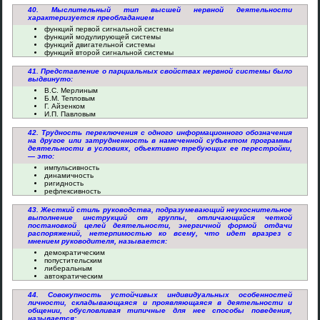
40. Мыслительный тип высшей нервной деятельности
характеризуется преобладанием
функций первой сигнальной системы
функций модулирующей системы
функций двигательной системы
функций второй сигнальной системы
41. Представление о парциальных свойствах нервной системы было
выдвинуто:
В.С. Мерлиным
Б.М. Тепловым
Г. Айзенком
И.П. Павловым
42. Трудность переключения с одного информационного обозначения
на другое или затрудненность в намеченной субъектом программы
деятельности в условиях, объективно требующих ее перестройки,
— это:
импульсивность
динамичность
ригидность
рефлексивность
43. Жесткий стиль руководства, подразумевающий неукоснительное
выполнение инструкций от группы, отличающийся четкой
постановкой целей деятельности, энергичной формой отдачи
распоряжений, нетерпимостью ко всему, что идет вразрез с
мнением руководителя, называется:
демократическим
попустительским
либеральным
автократическим
44. Совокупность устойчивых индивидуальных особенностей
личности, складывающаяся и проявляющаяся в деятельности и
общении, обусловливая типичные для нее способы поведения,
называется: