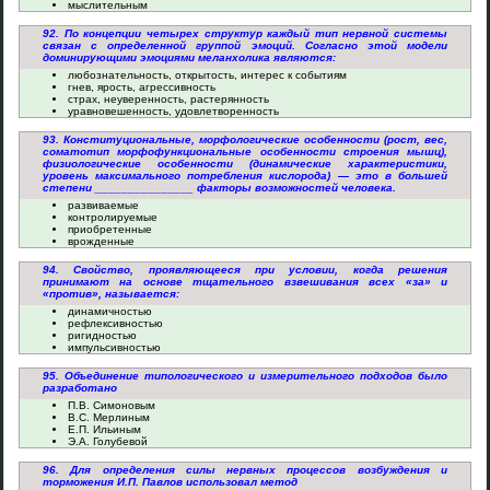
мыслительным
92. По концепции четырех структур каждый тип нервной системы
связан с определенной группой эмоций. Согласно этой модели
доминирующими эмоциями меланхолика являются:
любознательность, открытость, интерес к событиям
гнев, ярость, агрессивность
страх, неуверенность, растерянность
уравновешенность, удовлетворенность
93. Конституциональные, морфологические особенности (рост, вес,
соматотип морфофункциональные особенности строения мышц),
физиологические особенности (динамические характеристики,
уровень максимального потребления кислорода) — это в большей
степени _______________ факторы возможностей человека.
развиваемые
контролируемые
приобретенные
врожденные
94. Свойство, проявляющееся при условии, когда решения
принимают на основе тщательного взвешивания всех «за» и
«против», называется:
динамичностью
рефлексивностью
ригидностью
импульсивностью
95. Объединение типологического и измерительного подходов было
разработано
П.В. Симоновым
В.С. Мерлиным
Е.П. Ильиным
Э.А. Голубевой
96. Для определения силы нервных процессов возбуждения и
торможения И.П. Павлов использовал метод