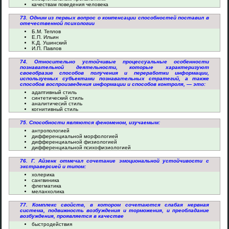
качествам поведения человека
73. Одним из первых вопрос о компенсации способностей поставил в
отечественной психологии
Б.М. Теплов
Е.П. Ильин
К.Д. Ушинский
И.П. Павлов
74. Относительно устойчивые процессуальные особенности
познавательной деятельности, которые характеризуют
своеобразие способов получения и переработки информации,
используемых субъектами познавательных стратегий, а также
способов воспроизведения информации и способов контроля, — это:
адаптивный стиль
синтетический стиль
аналитичесий стиль
когнитивный стиль
75. Способности являются феноменом, изучаемым:
антропологией
дифференциальной морфологией
дифференциальной физиологией
дифференциальной психофизиологией
76. Г. Айзенк отмечал сочетание эмоциональной устойчивости с
экстраверсией и типом:
холерика
сангвиника
флегматика
меланхолика
77. Комплекс свойств, в котором сочетаются слабая нервная
система, подвижность возбуждения и торможения, и преобладание
возбуждения, проявляется в качестве
быстродействия