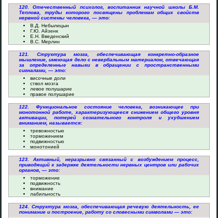
120. Отечественный психолог, воспитанник научной школы Б.М.
Теплова, труды которого посвящены проблемам общих свойств
нервной системы человека, — это:
В.Д. Небылицын
Г.Ю. Айзенк
Е.Н. Введенский
В.С. Мерлин
121. Структура мозга, обеспечивающая конкретно-образное
мышление, имеющая дело с невербальным материалом, отвечающая
за определенные навыки в обращении с пространственными
сигналами, — это:
височные доли
ствол мозга
левое полушарие
правое полушарие
122. Функциональное состояние человека, возникающее при
монотонной работе, характеризующееся снижением общего уровня
активации, потерей сознательного контроля и ухудшением
вниманием, называется:
тревожностью
торможением
подвижностью
монотонией
123. Активный, неразрывно связанный с возбуждением процесс,
приводящий к задержке деятельности нервных центров или рабочих
органов, — это:
торможение
подвижность
внимание
лабильность
124. Структура мозга, обеспечивающая речевую деятельность, ее
понимание и построение, работу со словесными символами — это: