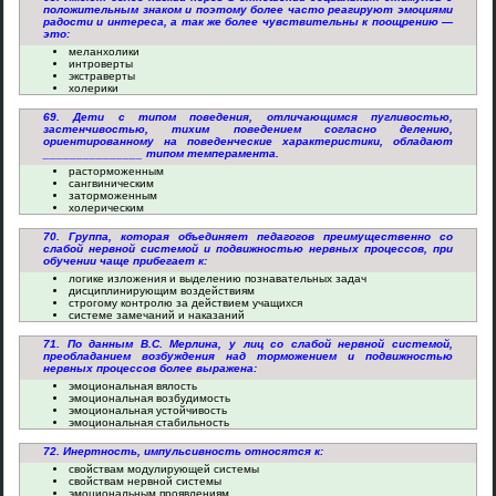
положительным знаком и поэтому более часто реагируют эмоциями
радости и интереса, а так же более чувствительны к поощрению —
это:
меланхолики
интроверты
экстраверты
холерики
69. Дети с типом поведения, отличающимся пугливостью,
застенчивостью, тихим поведением согласно делению,
ориентированному на поведенческие характеристики, обладают
_______________ типом темперамента.
расторможенным
сангвиническим
заторможенным
холерическим
70. Группа, которая объединяет педагогов преимущественно со
слабой нервной системой и подвижностью нервных процессов, при
обучении чаще прибегает к:
логике изложения и выделению познавательных задач
дисциплинирующим воздействиям
строгому контролю за действием учащихся
системе замечаний и наказаний
71. По данным В.С. Мерлина, у лиц со слабой нервной системой,
преобладанием возбуждения над торможением и подвижностью
нервных процессов более выражена:
эмоциональная вялость
эмоциональная возбудимость
эмоциональная устойчивость
эмоциональная стабильность
72. Инертность, импульсивность относятся к:
свойствам модулирующей системы
свойствам нервной системы
эмоциональным проявлениям