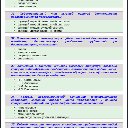
висцеротонии
соматотонии
31. Художественный тип высшей нервной деятельности
характеризуется преобладанием
функций первой сигнальной системы
функций второй сигнальной системы
функций модулирующей системы
функций двигательной системы
32. Сознательная саморегуляция субъектом своей деятельности и
поведения, обеспечивающая преодоление трудностей при
достижении цели, называется:
волей
инертностью
сосредоточенностью
вниманием
33. Концепция о системе четырех мозговых структур, согласно
которой индивидуальные особенности взаимодействия лобной коры,
гиппокампа, гипоталамуса и миндалины образуют основу типологии
темпераментов, была разработана:
П.В. Симоновым
Г.Ю. Айзенком
Б.М. Тепловым
И.П. Павловым
34. Уровень неспецифической активации функционального
состояния, который наиболее часто наблюдается у данного
конкретного индивида во время бодрствования, называется:
инертностью
тревожностью
эмоциональностью
индивидуальным уровнем активации
35. Подход, согласно которому способности представляют собой
совокупность свойств личности, которые проявляются в процессе