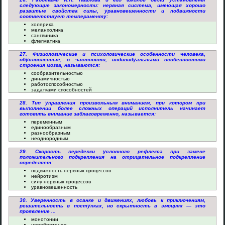
следующие закономерности: нервная система, имеющая хорошо
развитые свойства силы, уравновешенности и подвижности
соответствует темпераменту:
холерика
меланхолика
сангвиника
флегматика
27. Физиологические и психологические особенности человека,
обусловленные, в частности, индивидуальными особенностями
строения мозга, называются:
сообразительностью
динамичностью
работоспособностью
задатками способностей
28. Тип управления произвольным вниманием, при котором при
выполнении более сложных операций исполнитель начинает
готовить внимание заблаговременно, называется:
переменным
единообразным
разнообразным
неоднородным
29. Скорость переделки условного рефлекса при замене
положительного подкрепления на отрицательное подкрепление
определяет:
подвижность нервных процессов
нейротизм
силу нервных процессов
уравновешенность
30. Уверенность в осанке и движениях, любовь к приключениям,
решительность в поступках, но скрытность в эмоциях — это
проявление ...
монотонии
церебротонии