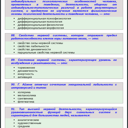
индивидуальных психологических особенностей человека,
проявляемых в поведении, деятельности, общении от
индивидуально-типологических различий в работе регуляторных
систем, и предметом ее изучения являются физиологические
основы психической деятельности и поведения человека, — это:
дифференциальная психофизиология
дифференциальная психология
дифференциальная физиологии
дифференциальная морфология
88. Свойство нервной системы, которое отражает предел
работоспособности клеток коры головного мозга, — это:
свойство силы нервной системы
свойство лабильности
свойство динамичности
парциальные свойства нервной системы
89. Состояние нервной системы, характеризующее уровень ее
возбуждения и реактивности, — это:
торможение
динамичность
инертность
активация
90. Г. Айзенк отмечал сочетание эмоциональной лабильности с
интроверсией и типом:
холерика
меланхолика
сангвиника
флегматика
91. Тип высшей нервной деятельности, характеризующийся
уравновешенностью функций двух сигнальных систем и
характерный для большинства людей, называется:
аналитическим
художественным
средним