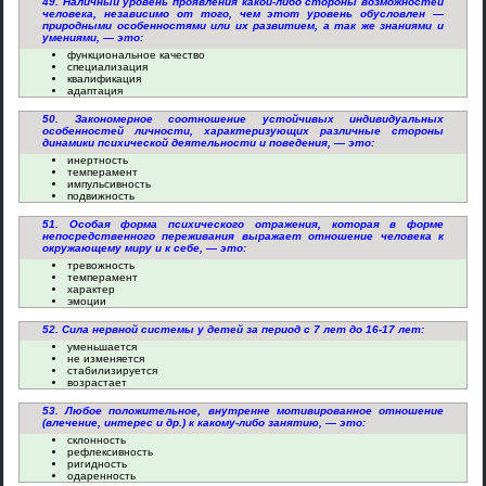
49. Наличный уровень проявления какой-либо стороны возможностей
человека, независимо от того, чем этот уровень обусловлен —
природными особенностями или их развитием, а так же знаниями и
умениями, — это:
функциональное качество
специализация
квалификация
адаптация
50. Закономерное соотношение устойчивых индивидуальных
особенностей личности, характеризующих различные стороны
динамики психической деятельности и поведения, — это:
инертность
темперамент
импульсивность
подвижность
51. Особая форма психического отражения, которая в форме
непосредственного переживания выражает отношение человека к
окружающему миру и к себе, — это:
тревожность
темперамент
характер
эмоции
52. Сила нервной системы у детей за период с 7 лет до 16-17 лет:
уменьшается
не изменяется
стабилизируется
возрастает
53. Любое положительное, внутренне мотивированное отношение
(влечение, интерес и др.) к какому-либо занятию, — это:
склонность
рефлексивность
ригидность
одаренность