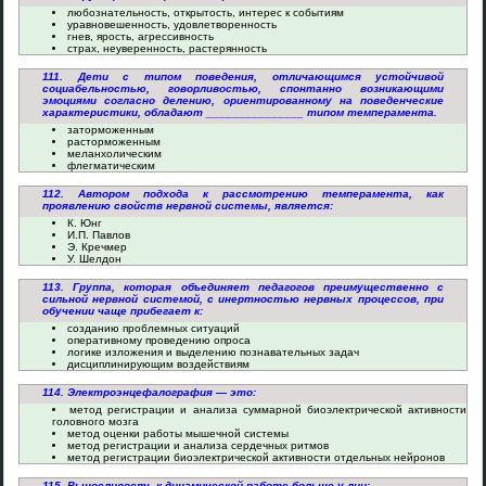
любознательность, открытость, интерес к событиям
уравновешенность, удовлетворенность
гнев, ярость, агрессивность
страх, неуверенность, растерянность
111. Дети с типом поведения, отличающимся устойчивой
социабельностью, говорливостью, спонтанно возникающими
эмоциями согласно делению, ориентированному на поведенческие
характеристики, обладают _______________ типом темперамента.
заторможенным
расторможенным
меланхолическим
флегматическим
112. Автором подхода к рассмотрению темперамента, как
проявлению свойств нервной системы, является:
К. Юнг
И.П. Павлов
Э. Кречмер
У. Шелдон
113. Группа, которая объединяет педагогов преимущественно с
сильной нервной системой, с инертностью нервных процессов, при
обучении чаще прибегает к:
созданию проблемных ситуаций
оперативному проведению опроса
логике изложения и выделению познавательных задач
дисциплинирующим воздействиям
114. Электроэнцефалография — это:
метод регистрации и анализа суммарной биоэлектрической активности
головного мозга
метод оценки работы мышечной системы
метод регистрации и анализа сердечных ритмов
метод регистрации биоэлектрической активности отдельных нейронов
115. Выносливость к динамической работе больше у лиц: