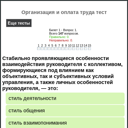
Организация и оплата труда тест
Еще тесты
Билет 1 - Вопрос
1
.
Всего
147
вопросов.
Правильно:
0
.
Неправильно:
0
.
1
2
3
4
5
6
7
8
9
10
11
12
13
14
15
Стабильно проявляющиеся особенности
взаимодействия руководителя с коллективом,
формирующиеся под влиянием как
объективных, так и субъективных условий
управления, а также личных особенностей
руководителя, — это:
стиль деятельности
стиль общения
стиль взаимопонимания