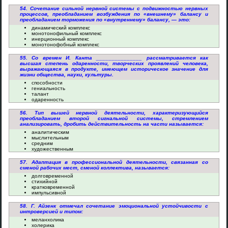
54. Сочетание сильной нервной системы с подвижностью нервных
процессов, преобладанием возбуждения по «внешнему» балансу и
преобладанием торможения по «внутреннему» балансу, — это:
динамический комплекс
монотонофильный комплекс
инерционный комплекс
монотонофобный комплекс
55. Со времен И. Канта _______________ рассматривается как
высшая степень одаренности, творческих проявлений человека,
выражающаяся в продукте, имеющем историческое значение для
жизни общества, науки, культуры.
способности
гениальность
талант
одаренность
56. Тип вышей нервной деятельности, характеризующийся
преобладанием второй сигнальной системы, стремлением
анализировать, дробить действительность на части называется:
аналитическим
мыслительным
средним
художественным
57. Адаптация в профессиональной деятельности, связанная со
сменой рабочих мест, сменой коллектива, называется:
долговременной
стихийной
кратковременной
импульсивной
58. Г. Айзенк отмечал сочетание эмоциональной устойчивости с
интроверсией и типом:
меланхолика
холерика