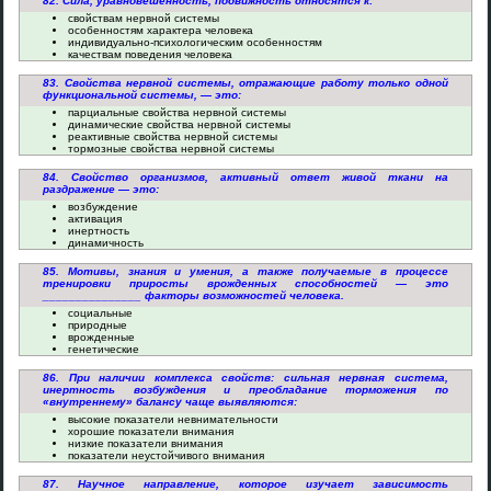
82. Сила, уравновешенность, подвижность относятся к:
свойствам нервной системы
особенностям характера человека
индивидуально-психологическим особенностям
качествам поведения человека
83. Свойства нервной системы, отражающие работу только одной
функциональной системы, — это:
парциальные свойства нервной системы
динамические свойства нервной системы
реактивные свойства нервной системы
тормозные свойства нервной системы
84. Свойство организмов, активный ответ живой ткани на
раздражение — это:
возбуждение
активация
инертность
динамичность
85. Мотивы, знания и умения, а также получаемые в процессе
тренировки приросты врожденных способностей — это
_______________ факторы возможностей человека.
социальные
природные
врожденные
генетические
86. При наличии комплекса свойств: сильная нервная система,
инертность возбуждения и преобладание торможения по
«внутреннему» балансу чаще выявляются:
высокие показатели невнимательности
хорошие показатели внимания
низкие показатели внимания
показатели неустойчивого внимания
87. Научное направление, которое изучает зависимость