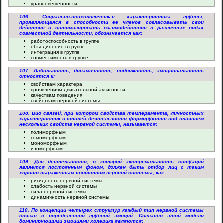
уравновешенности
106. Социально-психологическая характеристика группы,
проявляющаяся в способности ее членов согласовывать свои
действия и оптимизировать взаимодействия в различных видах
совместной деятельности, обозначается как:
работоспособность в группе
объединение в группе
интеграция в группе
совместимость в группе
107. Лабильность, динамичность, подвижность, эмоциональность
относятся к:
свойствам характера
проявлениям двигательной активности
качествам поведения
свойствам нервной системы
108. Вид связей, при котором свойства темперамента, личностных
характеристик и стилей деятельности формируются под влиянием
нескольких свойств нервной системы, называется:
полиморфным
гомоморфным
мономорфным
изоморфным
109. Для деятельности, в которой экстремальность ситуаций
является постоянным фоном, должен быть отбор лиц с таким
хорошо выраженным свойством нервной системы, как:
ригидность нервной системы
слабость нервной системы
сила нервной системы
динамичность нервной системы
110. По концепции четырех структур каждый тип нервной системы
связан с определенной группой эмоций. Согласно этой модели
доминирующими эмоциями холерика являются: