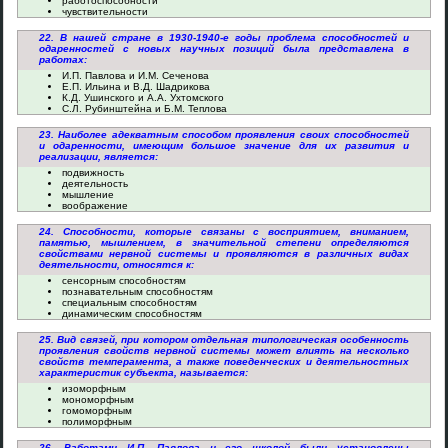
работоспособности
чувствительности
22. В нашей стране в 1930-1940-е годы проблема способностей и
одаренностей с новых научных позиций была представлена в
работах:
И.П. Павлова и И.М. Сеченова
Е.П. Ильина и В.Д. Шадрикова
К.Д. Ушинского и А.А. Ухтомского
С.Л. Рубинштейна и Б.М. Теплова
23. Наиболее адекватным способом проявления своих способностей
и одаренности, имеющим большое значение для их развития и
реализации, является:
подвижность
деятельность
мышление
воображение
24. Способности, которые связаны с восприятием, вниманием,
памятью, мышлением, в значительной степени определяются
свойствами нервной системы и проявляются в различных видах
деятельности, относятся к:
сенсорным способностям
познавательным способностям
специальным способностям
динамическим способностям
25. Вид связей, при котором отдельная типологическая особенность
проявления свойств нервной системы может влиять на несколько
свойств темперамента, а также поведенческих и деятельностных
характеристик субъекта, называется:
изоморфным
мономорфным
гомоморфным
полиморфным
26. Работами И.П. Павлова и его школой были установлены