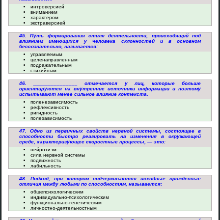
интроверсией
вниманием
характером
экстраверсией
45. Путь формирования стиля деятельности, происходящий под
влиянием имеющихся у человека склонностей и в основном
бессознательно, называется:
управляемым
целенаправленным
подражательным
стихийным
46. _______________ отмечается у лиц, которые больше
ориентируются на внутренние источники информации и поэтому
испытывают менее сильное влияние контекста.
поленезависимость
рефлексивность
ригидность
полезависимость
47. Одно из первичных свойств нервной системы, состоящее в
способности быстро реагировать на изменения в окружающей
среде, характеризующее скоростные процессы, — это:
нейротизм
сила нервной системы
подвижность
лабильность
48. Подход, при котором подчеркиваются исходные врожденные
отличия между людьми по способностям, называется:
общепсихологическим
индивидуально-психологическим
функционально-генетическим
личностно-деятельностным