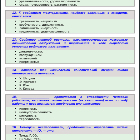
уравновешенность, удовлетворенность
страх, неуверенность, растерянность
12. К свойствам темперамента, наиболее связанным с эмоциями,
относятся:
тревожность, нейротизм
возбудимость, динамичность
лабильность, инертность
подвижность, уравновешенность
13. Свойство нервной системы, характеризующееся легкостью
возникновения возбуждения и торможения в ходе выработки
условных рефлексов, называется:
динамичностью
возбуждением
активацией
инертностью
14. Автором так называемой генетической теории типов
темперамента является:
У. Шелдон
Э. Кречмер
К. Юнг
К. Конрад
15. _______________ проявляется в способности человека
работать, не снижая интенсивности (за счет воли) если по ходу
работы у него возникают трудности или утомление.
инертность
целеустремленность
ригидность
терпеливость
16. Немецкий исследователь, предложивший определять индекс
интеллекта — IQ, — это:
Томас Гоббс
Вильям Штерн