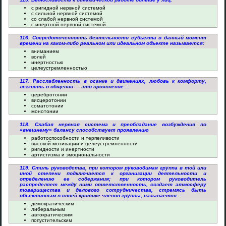
с ригидной нервной системой
с сильной нервной системой
со слабой нервной системой
с инертной нервной системой
116. Сосредоточенность деятельности субъекта в данный момент
времени на каком-либо реальном или идеальном объекте называется:
вниманием
волей
инертностью
целеустремленностью
117. Расслабленность в осанке и движениях, любовь к комфорту,
легкость в общении — это проявление ...
церебротонии
висцеротонии
соматотонии
монотонии
118. Слабая нервная система и преобладание возбуждения по
«внешнему» балансу способствует проявлению
работоспособности и терпеливости
высокой мотивации и целеустремленности
ригидности и инертности
артистизма и эмоциональности
119. Стиль руководства, при котором руководимая группа в той или
иной степени подключается к организации деятельности и
определению ее содержания; при котором руководитель
распределяет между ними ответственность, создает атмосферу
товарищества и делового сотрудничества, стремясь быть
объективным в своей критике членов группы, называется:
демократическим
либеральным
автократическим
попустительским