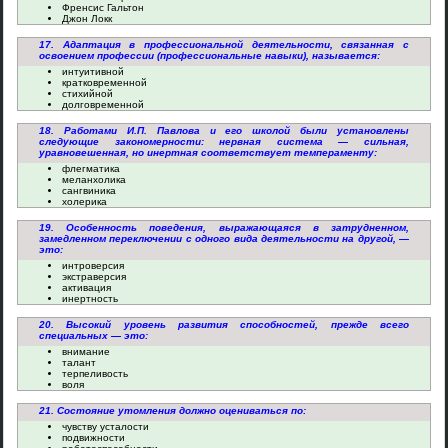
Френсис Гальтон
Джон Локк
17. Адаптация в профессиональной деятельности, связанная с
освоением профессии (профессиональные навыки), называется:
интуитивной
кратковременной
стихийной
долговременной
18. Работами И.П. Павлова и его школой были установлены
следующие закономерности: нервная система — сильная,
уравновешенная, но инертная соответствует темпераменту:
флегматика
меланхолика
сангвиника
холерика
19. Особенность поведения, выражающаяся в затрудненном,
замедленном переключении с одного вида деятельности на другой, —
это:
интроверсия
экстраверсия
активация
инертность
20. Высокий уровень развития способностей, прежде всего
специальных — это:
внимание
талант
терпеливость
воля
21. Состояние утомления должно оцениваться по:
чувству усталости
подвижности