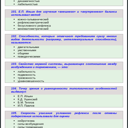
динамичностью
лабильностью
101. Е.П. Ильин для изучения «внешнего» и «внутреннего» баланса
использовал метод
кожно-гальванический
рефлексометрический
безусловного рефлекса
кинематометрический
102. Способности, которые отвечают требованиям сразу многих
видов деятельности (например, интеллектуальные способности),
называются:
двигательными
умственными
общими
поведенческими
103. Свойство нервной системы, выражающее соотношение между
возбуждением и торможением, — это:
лабильность
подвижность
тревожность
уравновешенность
104. Точку зрения о равноценности типологических особенностей
выдвинул:
Е.П. Ильин
К.Д. Ушинский
Б.М. Теплов
И.П. Павлов
105. Скорость угасания условного рефлекса после отмены
подкрепления использовали для оценки
нейротизма
силы возбуждения
силы торможения