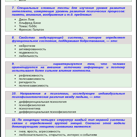
7. Специальные сложные тесты для изучения уровня развития
интеллекта, измеряющие уровень развития психических процессов:
памяти, внимания, воображения и т.д. предложил:
Джон Локк
Альфред Бине
Томас Гоббс
Френсис Гальтон
8. Свойство модулирующей системы, которое определяет
функциональное состояние, поддерживая бодрствование, — это:
нейротизм
активированность
подвижность
лабильность
9. _______________ характеризуется тем, что человек
ориентируется на внешние источники информации и поэтому
испытывает более сильное влияние контекста.
рефлексивность
полезависимость
ригидность
поленезависимость
10. Направление в психологии, исследующее индивидуальные
психофизиологические различия между людьми, — это:
дифференциальная психология
психофизиология
психогенетика
дифференциальная психофизиология
11. По концепции четырех структур каждый тип нервной системы
связан с определенной группой эмоций. Согласно этой модели
доминирующими эмоциями сангвиника являются:
гнев, ярость, агрессивность
любознательность, открытость, интерес к событиям