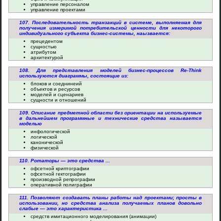
управление персоналом
управление проектами
107. Последовательность транзакций в системе, выполняемая для
получения измеримой потребительской ценности для некоторого
индивидуального субъекта бизнес-системы, наызвается:
прецедентом
сущностью
атрибутом
архитектурой
108. Для представления моделей бизнес-процессов Re-Think
используются диаграммы, состоящие из:
блоков и соеднинеий
объектов и ресурсов
моделей и сценариев
сущности и отношений
109. Описание предметной области без ориентации на используемые
в дальнейшем программные и технические средства называется
моделью
инфологической
логической
канонической
физической
110. Ротаторы — это средства ...
офсетной криптографии
офсетной гектографии
производной репрографии
оперативной полиграфии
111. Позволяют создавать планы работы над проектами; просты в
использовании, но средства анализа получаемых планов довольно
слабые — это характеристика ...
средств имитационного моделирования (анимации)