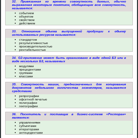
32. Привязанная ко времени совокупность данных, обычно
выражаемая некоторым понятием, обобщающим всю совокупность,
называется:
событием
объектом
свойством
действием
33. Отношение объема выпущенной продукции к объему
использованных ресурсов называется:
стандартом
результативностью
производительностью
рентабельностью
34. G2-приложение может быть организовано в виде одной БЗ или в
виде нескольких БЗ, называемых
модулями
прецедентами
группами
классами
35. Совокупность машин, предназначенных для копирования
документов небольшого колличества экземпляров, называется
средствами
репрографии
офсетной печатью
полиграфии
гектографии
36. Посетитель и поставщик в бизнес-системе «Ресторан»
являются:
управлениями
субъектами
итераторами
антецедентами