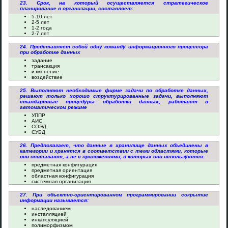
23. Срок, на который осуществляется стратегическое
планирование в организации, составляет:
5-10 лет
2-5 лет
1-2 года
2-7 лет
24. Представляет собой одну команду информационного процессора
при обработке данных
задание
трансакция
изменение
воздействие
25. Выполняют необходимые фирме задачи по обработке данных,
решают только хорошо структурированные задачи, выполняют
стандартные процедуры обработки данных, работают в
автоматическом режиме
УППР
АИС
СОЭД
СУБД
26. Предполагает, что данные в хранилище данных объединены в
категории и хранятся в соответствии с теми областями, которые
они описывают, а не с приложениями, в которых они используются:
предметная конфигурация
предметная ориентация
областная конфигурация
системная организация
27. При объектно-ориентированном программировании сокрытие
информации называется:
наследованием
инсталляцией
инкапсуляцией
полиморфизмом