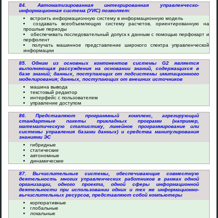
84. Автоматизированная интегрированная управленческо-
информационная система (УИС) позволяет:
встроить информационную систему в информационную модель
создавать всеобъемлющую систему расчетов, ориентированную на
прошлые периоды
обеспечивать последовательный допуск к данным с помощью перфокарт и
перфолент
получать машинное представление широкого спектра управленческой
информации
85. Одним из основных компонентов системы G2 является
выполняющая рассуждения на основании знаний, содержащихся в
базе знаний; данных, поступающих от подсистемы имитационного
моделирования; данных, поступающих от внешних источников
машина вывода
текстовый редактор
интерфейс с пользователем
управление доступом
86. Представляют программный комплекс, агрегирующий
стандартные пакеты прикладных программ (например,
математическую статистику, линейное программирование или
системы управления базами данных) и средства манипулирования
знаниями ЭС
гибридные
статические
автономные
динамические
87. Вычислительные системы, обеспечивающие совместную
деятельность многих управленческих работников в рамках одной
организации, одного проекта, одной сферы информационной
деятельности при использовании одних и тех же информационно-
вычислительных ресурсов, представляют собой компьютеры
корпоративные
глобальные
локальные