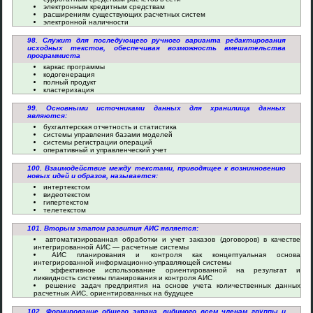
электронным кредитным средствам
расширениям существующих расчетных систем
электронной наличности
98. Служит для последующего ручного варианта редактирования
исходных текстов, обеспечивая возможность вмешательства
программиста
каркас программы
кодогенерация
полный продукт
кластеризация
99. Основными источниками данных для хранилища данных
являются:
бухгалтерская отчетность и статистика
системы управления базами моделей
системы регистрации операций
оперативный и управленческий учет
100. Взаимодействие между текстами, приводящее к возникновению
новых идей и образов, называется:
интертекстом
видеотекстом
гипертекстом
телетекстом
101. Вторым этапом развития АИС является:
автоматизированная обработки и учет заказов (договоров) в качестве
интегрированной АИС — расчетные системы
АИС планирования и контроля как концептуальная основа
интегрированной информационно-управляющей системы
эффективное использование ориентированной на результат и
ликвидность системы планирования и контроля АИС
решение задач предприятия на основе учета количественных данных
расчетных АИС, ориентированных на будущее
102. Формирование общего экрана, видимого всем членам группы и