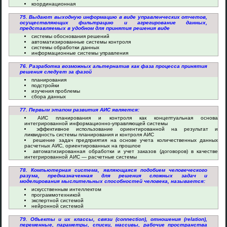
координационная
75. Выдают выходную информацию в виде управленческих отчетов,
осуществляющих фильтрацию и агрегирование данных,
представляемых в удобном для принятия решения виде
системы обоснования решений
автоматизированные системы контроля
системы обработки данных
информационные системы управления
76. Разработка возможных альтернатив как фаза процесса принятия
решения следует за фазой
планирования
подстройки
изучения проблемы
сбора данных
77. Первым этапом развития АИС является:
АИС планирования и контроля как концептуальная основа
интегрированной информационно-управляющей системы
эффективное использование ориентированной на результат и
ликвидность системы планирования и контроля АИС
решение задач предприятия на основе учета количественных данных
расчетных АИС, ориентированных на прошлое
автоматизированная обработки и учет заказов (договоров) в качестве
интегрированной АИС — расчетные системы
78. Компьютерная система, являющаяся подобием человеческого
разума, предназначенная для решения сложных задач и
моделирования мыслительных способностей человека, называется:
искусственным интеллектом
программотехникой
экспертной системой
нейронной системой
79. Объекты и их классы, связи (connection), отношения (relation),
переменные, параметры, списки, массивы, рабочие пространства