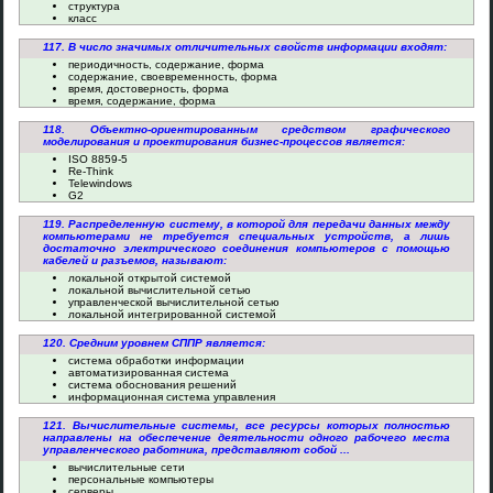
структура
класс
117. В число значимых отличительных свойств информации входят:
периодичность, содержание, форма
содержание, своевременность, форма
время, достоверность, форма
время, содержание, форма
118. Объектно-ориентированным средством графического
моделирования и проектирования бизнес-процессов является:
ISO 8859-5
Re-Think
Telewindows
G2
119. Распределенную систему, в которой для передачи данных между
компьютерами не требуется специальных устройств, а лишь
достаточно электрического соединения компьютеров с помощью
кабелей и разъемов, называют:
локальной открытой системой
локальной вычислительной сетью
управленческой вычислительной сетью
локальной интегрированной системой
120. Средним уровнем СППР является:
система обработки информации
автоматизированная система
система обоснования решений
информационная система управления
121. Вычислительные системы, все ресурсы которых полностью
направлены на обеспечение деятельности одного рабочего места
управленческого работника, представляют собой ...
вычислительные сети
персональные компьютеры
серверы