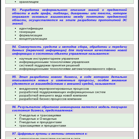
хранилищем
93. Разработка неформального описания знаний о предметной
области в виде графа, таблицы, диаграммы или текста, которое
отражает основные взаимосвязи между понятиями предметной
области, осуществляется на этапе разработки прототипной ЭС
знаний
идентификации
генерации
формализации
концептуализации
94. Совокупность средств и методов сбора, обработки и передачи
данных (первичной информации) для получения качественно новой
информации о состоянии объекта управления называется:
научным инструментарием управления
информационными технологиями управления
системой поддержки принятия решений
информационными технологиями автоматизированного офиса
95. Этап разработки нового бизнеса, в ходе которого детально
описываются новые и измененные процессы, особое внимание
уделяется их взаимодействию с внешней средой, называется:
внедрением перепроектированных процессов
разработкой поддерживающих информационных систем
разработкой внешнего вида новой компании
разработкой бизнес-процессов компании
96. Результатом обратного инжиниринга является модель текущего
состояния бизнеса, представленная:
О-моделью и транзакциями
П-моделью и О-моделью
П-моделью и прецедентами
транзакциями и прецедентами
97. Цифровые купоны и жетоны относятся к:
суррогатным средствам расчетов в сети