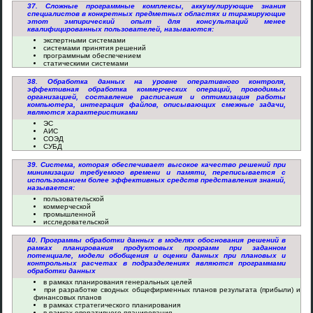
37. Сложные программные комплексы, аккумулирующие знания
специалистов в конкретных предметных областях и тиражирующие
этот эмпирический опыт для консультаций менее
квалифицированных пользователей, называются:
экспертными системами
системами принятия решений
программным обеспечением
статическими системами
38. Обработка данных на уровне оперативного контроля,
эффективная обработка коммерческих операций, проводимых
организацией, составление расписания и оптимизация работы
компьютера, интеграция файлов, описывающих смежные задачи,
являются характеристиками
ЭС
АИС
СОЭД
СУБД
39. Система, которая обеспечивает высокое качество решений при
минимизации требуемого времени и памяти, переписывается с
использованием более эффективных средств представления знаний,
называется:
пользовательской
коммерческой
промышленной
исследовательской
40. Программы обработки данных в моделях обоснования решений в
рамках планирования продуктовых программ при заданном
потенциале, модели обобщения и оценки данных при плановых и
контрольных расчетах в подразделениях являются программами
обработки данных
в рамках планирования генеральных целей
при разработке сводных общефирменных планов результата (прибыли) и
финансовых планов
в рамках стратегического планирования
в рамках оперативного планирования