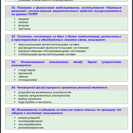
41. Плановое и финансовое моделирование, использование «деревьев
решений»; использование вероятностных моделей осуществляется
на уровне ГСППР
первом
любом
втором
третьем
42. Системы, состоящие из двух и более компьютеров, разнесенных
в пространстве и объединенных линиями связи, называют:
персональными вычислительными сетями
распределенными вычислительными системами
корпоративными обслуживающими системами
глобальными вычислительными сетями
43. Поименованная взаимосвязь между двумя сущностями
называется:
следствием
причиной
связью
отношением
44. Четвертой фазой процесса принятия решений является:
разработка возможных альтернатив
оценка предложенных альтернатив
выбор решения
подстройка и контроль
45. Возможность создавать из классов новые классы по принципу 'от
общего к частному' называется:
инкапсуляцией
полиморфизмом
наследованием
реинжинирингом