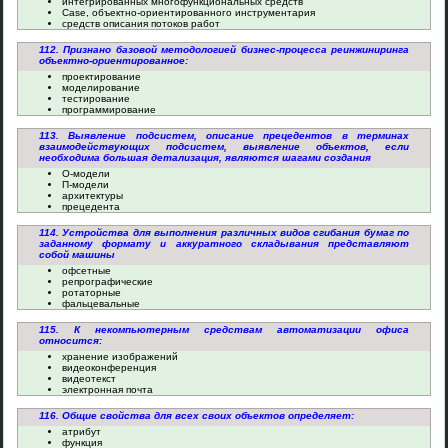
интегрированных многофункциональных средств
Case, объектно-ориентированного инструментария
средств описания потоков работ
112. Признано базовой методологией бизнес-процесса реинжиниринга
объектно-ориентированное:
проектирование
моделирование
тестирование
программирование
113. Выявление подсистем, описание прецедентов в терминах
взаимодействующих подсистем, выявление объектов, если
необходима большая детализация, являются шагами создания
О-модели
П-модели
архитектуры
прецедента
114. Устройства для выполнения различных видов сгибания бумаг по
заданному формату и аккуратного складывания представляют
собой машины
офсетные
репрографические
ротаторные
фальцевальные
115. К некомпьютерным средствам автоматизации офиса
относится:
хранение изображений
видеоконференция
видеотекст
электронная почта
116. Общие свойства для всех своих объектов определяет:
атрибут
функция