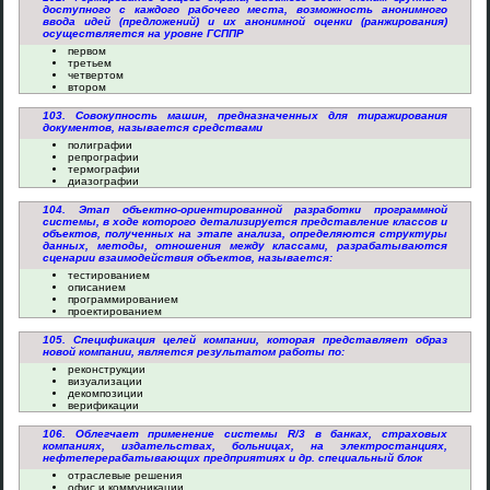
доступного с каждого рабочего места, возможность анонимного
ввода идей (предложений) и их анонимной оценки (ранжирования)
осуществляется на уровне ГСППР
первом
третьем
четвертом
втором
103. Совокупность машин, предназначенных для тиражирования
документов, называется средствами
полиграфии
репрографии
термографии
диазографии
104. Этап объектно-ориентированной разработки программной
системы, в ходе которого детализируется представление классов и
объектов, полученных на этапе анализа, определяются структуры
данных, методы, отношения между классами, разрабатываются
сценарии взаимодействия объектов, называется:
тестированием
описанием
программированием
проектированием
105. Спецификация целей компании, которая представляет образ
новой компании, является результатом работы по:
реконструкции
визуализации
декомпозиции
верификации
106. Облегчает применение системы R/3 в банках, страховых
компаниях, издательствах, больницах, на электростанциях,
нефтеперерабатывающих предприятиях и др. специальный блок
отраслевые решения
офис и коммуникации