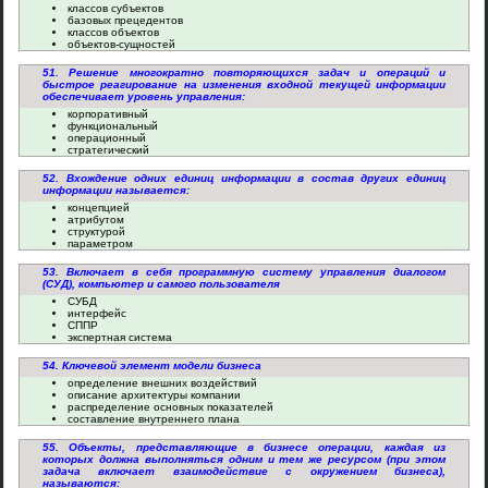
классов субъектов
базовых прецедентов
классов объектов
объектов-сущностей
51. Решение многократно повторяющихся задач и операций и
быстрое реагирование на изменения входной текущей информации
обеспечивает уровень управления:
корпоративный
функциональный
операционный
стратегический
52. Вхождение одних единиц информации в состав других единиц
информации называется:
концепцией
атрибутом
структурой
параметром
53. Включает в себя программную систему управления диалогом
(СУД), компьютер и самого пользователя
СУБД
интерфейс
СППР
экспертная система
54. Ключевой элемент модели бизнеса
определение внешних воздействий
описание архитектуры компании
распределение основных показателей
составление внутреннего плана
55. Объекты, представляющие в бизнесе операции, каждая из
которых должна выполняться одним и тем же ресурсом (при этом
задача включает взаимодействие с окружением бизнеса),
называются: