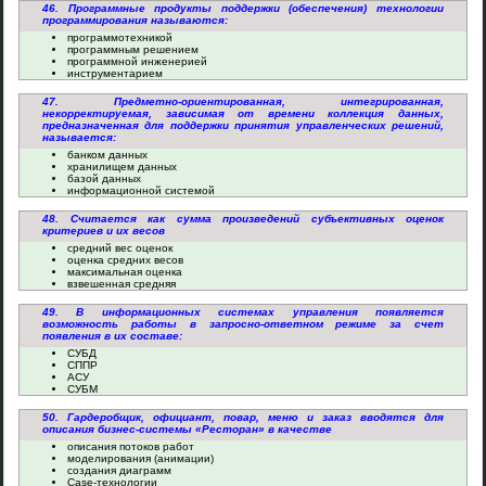
46. Программные продукты поддержки (обеспечения) технологии
программирования называются:
программотехникой
программным решением
программной инженерией
инструментарием
47. Предметно-ориентированная, интегрированная,
некорректируемая, зависимая от времени коллекция данных,
предназначенная для поддержки принятия управленческих решений,
называется:
банком данных
хранилищем данных
базой данных
информационной системой
48. Считается как сумма произведений субъективных оценок
критериев и их весов
средний вес оценок
оценка средних весов
максимальная оценка
взвешенная средняя
49. В информационных системах управления появляется
возможность работы в запросно-ответном режиме за счет
появления в их составе:
СУБД
СППР
АСУ
СУБМ
50. Гардеробщик, официант, повар, меню и заказ вводятся для
описания бизнес-системы «Ресторан» в качестве
описания потоков работ
моделирования (анимации)
создания диаграмм
Case-технологии