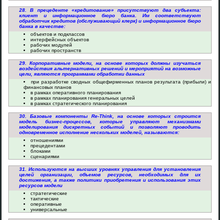
28. В прецеденте «кредитование» присутствуют два субъекта:
клиент и информационное бюро банка. Им соответствуют
обработчик кредитов (обслуживающий клерк) и информационное бюро
банка в качестве:
объектов и подклассов
интерфейсных объектов
рабочих модулей
рабочих пространств
29. Корпоративные модели, на основе которых должны изучаться
воздействия альтернативных решений и мероприятий на возможные
цели, являются программами обработки данных
при разработке сводных общефирменных планов результата (прибыли) и
финансовых планов
в рамках оперативного планирования
в рамках планирования генеральных целей
в рамках стратегического планирования
30. Базовые компоненты Re-Think, на основе которых строится
модель бизнес-процессов, которые управляют механизмами
моделирования дискретных событий и позволяют проводить
одновременное исполнение нескольких моделей, называются:
отношениями
прецедентами
блоками
сценариями
31. Используются на высших уровнях управления для установления
целей организации, объемов ресурсов, необходимых для их
достижения, а также политики приобретения и использования этих
ресурсов модели
стратегические
тактические
оперативные
универсальные