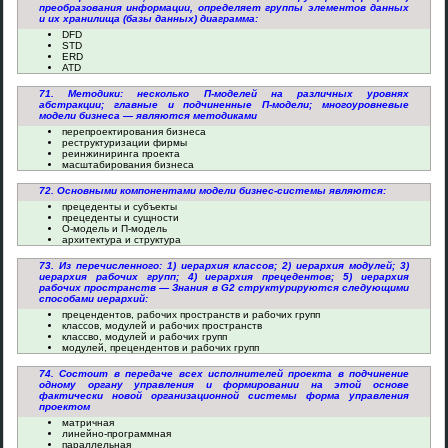
преобразования информации, определяет группы элементов данных
и их хранилища (базы данных) диаграмма:
DFD
STD
ERD
ATD
71. Методики: несколько П-моделей на различных уровнях
абстракции; главные и подчиненные П-модели; многоуровневые
модели бизнеса — являются методиками
перепроектирования бизнеса
реструктуризации фирмы
реинжиниринга проекта
масштабирования бизнеса
72. Основными компонентами модели бизнес-системы являются:
прецеденты и субъекты
прецеденты и сущности
О-модель и П-модель
архитектура и структура
73. Из перечисленного: 1) иерархия классов; 2) иерархия модулей; 3)
иерархия рабочих групп; 4) иерархия прецедентов; 5) иерархия
рабочих пространств — Знания в G2 структурируются следующими
способами иерархий:
прецендентов, рабочих пространств и рабочих групп
классов, модулей и рабочих пространств
классво, модулей и рабочих групп
модулей, прецендентов и рабочих групп
74. Состоит в передаче всех исполнителей проекта в подчинение
одному органу управления и формировании на этой основе
фактически новой организационной системы форма управления
проектом
матричная
линейно-программная
параллельная