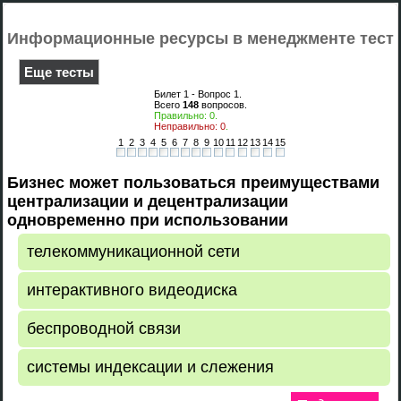
Информационные ресурсы в менеджменте тест
Еще тесты
Билет 1 - Вопрос
1
.
Всего
148
вопросов.
Правильно:
0
.
Неправильно:
0
.
1
2
3
4
5
6
7
8
9
10
11
12
13
14
15
Бизнес может пользоваться преимуществами
централизации и децентрализации
одновременно при использовании
телекоммуникационной сети
интерактивного видеодиска
беспроводной связи
системы индексации и слежения