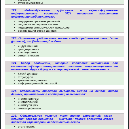
суперкомпьютеры
122. Индивидуальные групповые и внутрифирменные
информационные системы (ИС) являются вариантами
информационной технологии
поддержки принятия решений
создания экспертных систем
поддержки экономических процессов
организации сбора данных
123. Позволяет представить знания в виде предложений типа: “если
(условие), то (действие)” модель
индукционная
продукционная
итерационная
семантическая
124. Набор сообщений, которые являются истинными для
соответствующей материальной системы, непротиворечивы по
отношению друг к другу и к концептуальной схеме, называется:
базой данных
структурой
хранилищем данных
информационной системой
125. Способность объектов выбирать метод на основе типов
данных, принимаемых в сообщении, называется:
инжинирингом
инсталляцией
инкапсуляцией
полиморфизмом
126. Обязательное наличие трех типов отношений: класс —
элемент класса; свойство — значение; пример элемента класса —
является характерной особенностью сетей
статических