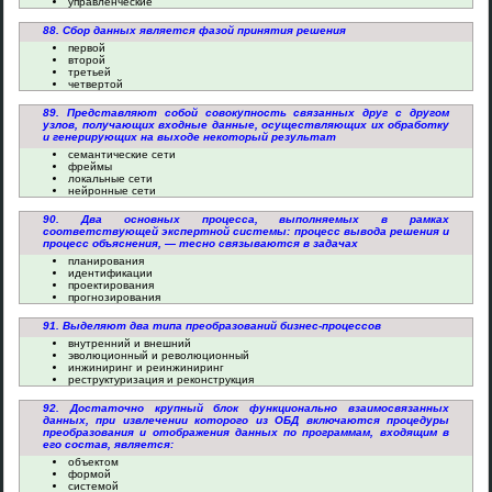
управленческие
88. Сбор данных является фазой принятия решения
первой
второй
третьей
четвертой
89. Представляют собой совокупность связанных друг с другом
узлов, получающих входные данные, осуществляющих их обработку
и генерирующих на выходе некоторый результат
семантические сети
фреймы
локальные сети
нейронные сети
90. Два основных процесса, выполняемых в рамках
соответствующей экспертной системы: процесс вывода решения и
процесс объяснения, — тесно связываются в задачах
планирования
идентификации
проектирования
прогнозирования
91. Выделяют два типа преобразований бизнес-процессов
внутренний и внешний
эволюционный и революционный
инжиниринг и реинжиниринг
реструктуризация и реконструкция
92. Достаточно крупный блок функционально взаимосвязанных
данных, при извлечении которого из ОБД включаются процедуры
преобразования и отображения данных по программам, входящим в
его состав, является:
объектом
формой
системой