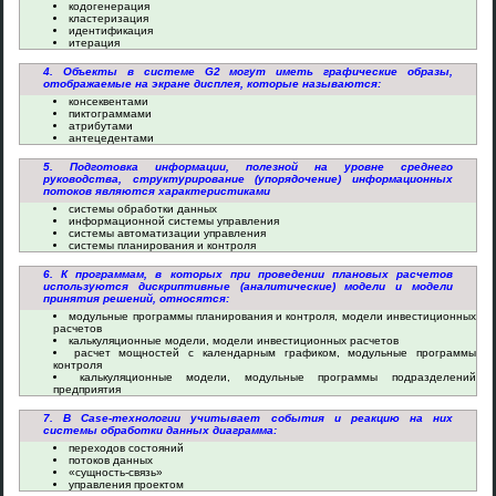
кодогенерация
кластеризация
идентификация
итерация
4. Объекты в системе G2 могут иметь графические образы,
отображаемые на экране дисплея, которые называются:
консеквентами
пиктограммами
атрибутами
антецедентами
5. Подготовка информации, полезной на уровне среднего
руководства, структурирование (упорядочение) информационных
потоков являются характеристиками
системы обработки данных
информационной системы управления
системы автоматизации управления
системы планирования и контроля
6. К программам, в которых при проведении плановых расчетов
используются дискриптивные (аналитические) модели и модели
принятия решений, относятся:
модульные программы планирования и контроля, модели инвестиционных
расчетов
калькуляционные модели, модели инвестиционных расчетов
расчет мощностей с календарным графиком, модульные программы
контроля
калькуляционные модели, модульные программы подразделений
предприятия
7. В Case-технологии учитывает события и реакцию на них
системы обработки данных диаграмма:
переходов состояний
потоков данных
«сущность-связь»
управления проектом