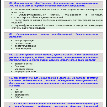
66. Компьютерное оборудование для построения интегрированной
УИС на базе ЭВМ выбирают в соответствии с концепциями
системы необходимых банков данных, интеграции системы планирования
и контроля
мультифункциональной системы планирования и контроля,
соответствующих банков данных и моделей
представления спектра требуемой информации, системы банков данных и
моделей
мультифункциональной системы планирования и контроля, интеграции
системы расчетов и моделей
67. Революционным типом преобразований бизнес-процессов
является:
диверсификация
декомпозиция
реструктуризация
реинжиниринг
68. Хранят прежде всего модели, предназначенные для выполнения
расчетов и оценок, модели планирования, регулирования и контроля
деятельности на более низких уровнях управления, в банке моделей
вероятностном
базовом
управленческом
информационном
69. Предназначена для мониторинга в реальном масштабе времени;
системы моделирования; системы обнаружения неисправностей;
диагностики; составления расписаний и планирования; оптимизации
система
G2
TCP/IP
Telewindows
DECnet
70. В Case-технологии устанавливает связь источников информации
с потребителями, выделяет логические функции (процессы)