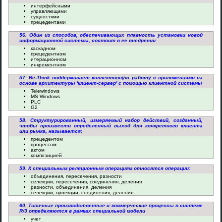
интерфейсными
управляющими
сущностями
прецедентами
56. Один из способов, обеспечивающих плавность установки новой
информационной системы, состоит в ее внедрении
каскадном
прецедентном
итерационном
инкрементном
57. Re-Think поддерживает коллективную работу с приложениями на
основе архитектуры 'клиент-сервер' с помощью клиентной системы
Telewindows
MS Windows
PLC
G2
58. Структурированный, измеряемый набор действий, созданный,
чтобы произвести определенный выход для конкретного клиента
или рынка, называется:
прецедентом
процессом
актом
композицией
59. К специальным реляционным операциям относятся операции:
объединения, пересечения, разности
селекции, пересечения, соединения, деления
разности, объединения, деления
селекции, проекции, соединения, деления
60. Типичные производственные и коммерческие процессы в системе
R/3 определяются в рамках специальной модели
учет