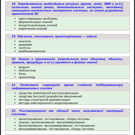
18. Определяются необходимые ресурсы (время, люди, ЭВМ и т.д.);
источники знаний (книги, дополнительные эксперты, методики);
имеющиеся аналогичные экспертные системы, на этапе разработки
прототипной ЭС
идентификации проблемы
формализации знаний
концептуализации знаний
извлечения знаний
19. Обучение, мониторинг, прогнозирование — задачи
анализа
дедукции
синтеза
комбинированные
20. Знания о приложениях (определения всех объектов, объекты,
правила, процедуры и т.п.) хранятся в файлах знаний
модуля
библиотеки
базы
хранилища
21. Позволяют сокращать время создания поддерживающих
информационных систем
средства комплексной реструктуризации
средства быстрой разработки приложений
методы структурной декомпозиции
методы имитационного моделирования
22. Рассматривают как единый этап, называемый эволюцией
системы
проектирование, тестирование, сборку системы
анализ, проектирование, программирование
проектирование, программирование, тестирование
программирование, тестирование, сборку системы