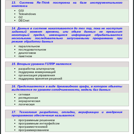
13. Система Re-Think построена на базе инструментального
комплекса
GSI
Telewindows
G2
DECnet
14. Данные в системе накапливаются до тех пор, пока не наступит
заданный момент времени, или объем данных не превысит
некоторый предел, имеющаяся информация обрабатывается
несколькими последовательно запускаемыми программами при
режиме обработки данных
параллельном
последовательном
диалоговом
пакетном
15. Вторым уровнем ГСППР является:
разработка альтернатив
поддержка коммуникаций
организация управления
поддержка принятия решений
16. Представляется в виде древовидного графа, в котором объекты
выделяются по уровням соподчиненности, модель баз данных
сетевая
реляционная
иерархическая
логическая
17. Технология разработки, отладки, верификации и внедрения
программного обеспечения называется:
программным решением
программным интерфейсом
программотехникой
программированием