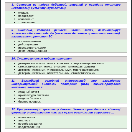
8. Состоит из набора действий, решений и передачи стимулов
некоторому субъекту (субъектам):
модуль
прецедент
консеквент
транзакция
9. Система, которая решает часть задач, демонстрируя
жизнеспособность подхода (несколько десятков правил или понятий),
называется прототип ЭС
промышленным
действующим
исследовательским
демонстрационным
10. Стратегические модели являются:
детерминистскими, описательными, специализированными
стохастическими, описательными, многофакторными
детерминистскими, универсальными, многофакторными
детерминистскими, описательными, стохастическими
11. Важнейшей исходной информацией при разработке
информационной системы поддержки (ИСП) бизнес-процессов
компании, является:
сводный отчет
архитектура системы
модель бизнеса
бизнес-процесс
12. При реализации хранилища данных данные приводятся к единому
формату и сочетаются так, как нужно организации в процессе ...
извлечения
анализа
преобразования
представления