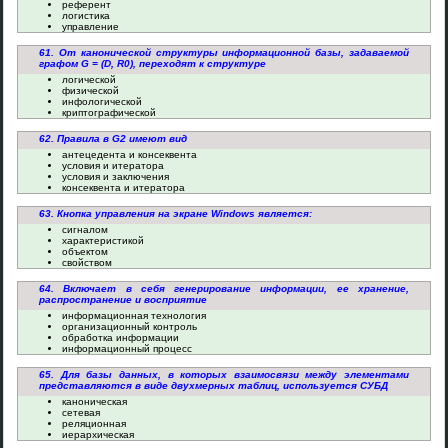
референт
логистика
управление
61. От канонической структуры информационной базы, задаваемой
графом G = (D, R0), переходят к структуре
логической
физической
инфологической
криптографической
62. Правила в G2 имеют вид
антецедента и консеквента
условия и итератора
условия и заключения
консеквента и итератора
63. Кнопка управления на экране Windows является:
сигналом
характеристикой
объектом
свойством
64. Включает в себя генерирование информации, ее хранение,
распространение и восприятие
информационная технология
организационный контроль
обработка информации
информационный процесс
65. Для базы данных, в которых взаимосвязи между элементами
представляются в виде двухмерных таблиц, используется СУБД
каноническая
сетевая
реляционная
иерархическая