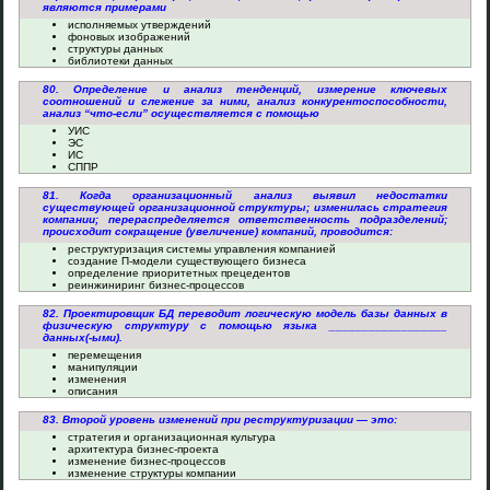
являются примерами
исполняемых утверждений
фоновых изображений
структуры данных
библиотеки данных
80. Определение и анализ тенденций, измерение ключевых
соотношений и слежение за ними, анализ конкурентоспособности,
анализ “что-если” осуществляется с помощью
УИС
ЭС
ИС
СППР
81. Когда организационный анализ выявил недостатки
существующей организационной структуры; изменилась стратегия
компании; перераспределяется ответственность подразделений;
происходит сокращение (увеличение) компаний, проводится:
реструктуризация системы управления компанией
создание П-модели существующего бизнеса
определение приоритетных прецедентов
реинжиниринг бизнес-процессов
82. Проектировщик БД переводит логическую модель базы данных в
физическую структуру с помощью языка __________________
данных(-ыми).
перемещения
манипуляции
изменения
описания
83. Второй уровень изменений при реструктуризации — это:
стратегия и организационная культура
архитектура бизнес-проекта
изменение бизнес-процессов
изменение структуры компании