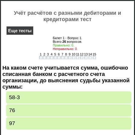
Учёт расчётов с разными дебиторами и
кредиторами тест
Еще тесты
Билет 1 - Вопрос
1
.
Всего
26
вопросов.
Правильно:
0
.
Неправильно:
0
.
1
2
3
4
5
6
7
8
9
10
11
12
13
14
15
На каком счете учитывается сумма, ошибочно
списанная банком с расчетного счета
организации, до выяснения судьбы указанной
суммы:
58-3
76
97