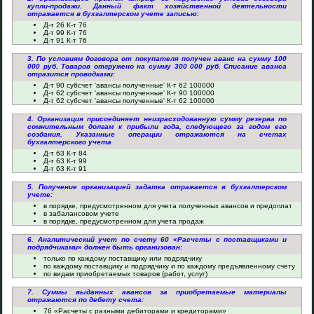
купли-продажи. Данный факт хозяйственной деятельности
отражается в бухгалтерском учете записью:
Д-т 26 К-т 76
Д-т 99 К-т 76
Д-т 91 К-т 76
3. По условиям договора от покупателя получен аванс на сумму 100
000 руб. Товаров отгружено на сумму 300 000 руб. Списание аванса
отразится проводками:
Д-т 90 субсчет 'авансы полученные' К-т 62 100000
Д-т 62 субсчет 'авансы полученные' К-т 90 100000
Д-т 62 субсчет 'авансы полученные' К-т 62 100000
4. Организация присоединяет неизрасходованную сумму резерва по
сомнительным долгам к прибыли года, следующего за годом его
создания. Указанные операции отражаются на счетах
бухгалтерского учета
Д-т 63 К-т 84
Д-т 63 К-т 99
Д-т 63 К-т 91
5. Получение организацией задатка отражается в бухгалтерском
учете:
в порядке, предусмотренном для учета полученных авансов и предоплат
в забалансовом учете
в порядке, предусмотренном для учета продаж
6. Аналитический учет по счету 60 «Расчеты с поставщиками и
подрядчиками» должен быть организован:
только по каждому поставщику или подрядчику
по каждому поставщику и подрядчику и по каждому предъявленному счету
по видам приобретаемых товаров (работ, услуг)
7. Суммы выданных авансов за приобретаемые материалы
отражаются по дебету счета:
76 «Расчеты с разными дебиторами и кредиторами»