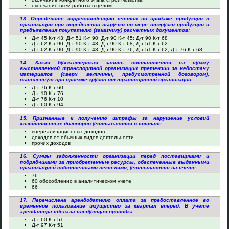
окончание всей работы в целом
13. Определите корреспонденцию счетов по продаже продукции в
организации при определении выручки по мере отгрузки продукции и
предъявления покупателю (заказчику) расчетных документов:
Д-т 45 К-т 43; Д-т 51 К-т 90; Д-т 90 К-т 45; Д-т 90 К-т 68
Д-т 62 К-т 90; Д-т 90 К-т 43; Д-т 90 К-т 68; Д-т 51 К-т 62
Д-т 62 К-т 90; Д-т 90 К-т 43; Д-т 90 К-т 76; Д-т 51 К-т 62; Д-т 76 К-т 68
14. Какая бухгалтерская запись составляется на сумму
выставленной транспортной организации претензии за недостачу
материалов (сверх величины, предусмотренной договором),
выявленную при приемке грузов от транспортной организации:
Д-т 76 К-т 60
Д-т 10 К-т 76
Д-т 76 К-т 10
Д-т 60 К-т 94
15. Признанные к получению штрафы за нарушение условий
хозяйственных договоров учитываются в составе:
внереализационных доходов
доходов от обычных видов деятельности
прочих доходов
16. Суммы задолженности организации перед поставщиками и
подрядчиками за приобретенные ресурсы, обеспеченные выданными
организацией собственными векселями, учитываются на счете:
76
60 обособленно в аналитическом учете
66
17. Перечислена арендодателю оплата за предоставленное во
временное пользование имущество за квартал вперед. В учете
арендатора сделана следующая проводка:
Д-т 60 К-т 51
Д-т 97 К-т 51