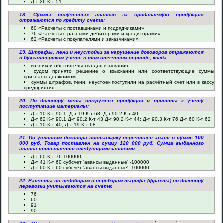
Д-т 26 К-т 51
18. Суммы полученных авансов за продаваемую продукцию
отражаются по кредиту счета:
60 «Расчеты с поставщиками и подрядчиками»
76 «Расчеты с разными дебиторами и кредиторами»
62 «Расчеты с покупателями и заказчиками»
19. Штрафы, пени и неустойки за нарушение договоров отражаются
в бухгалтерском учете в том отчётном периоде, когда:
возникли обстоятельства для взыскания
судом принято решение о взыскании или соответствующие суммы
признаны должником
суммы штрафов, пени, неустоек поступили на расчётный счет или в кассу
предприятия
20. По договору мены отгружена продукция и приняты к учету
поступившие материалы:
Д-т 10 К-т 90.1; Д-т 19 К-т 68; Д-т 90.2 К-т 40
Д-т 62 К-т 90.1 Д-т 90.2 К-т 43 Д-т 90.2 К-т 44; Д-т 90.3 К-т 76 Д-т 60 К-т 62
Д-т 10 К-т 40; Д-т 19 К-т 68
21. По условиям договора поставщику перечислен аванс в сумме 100
000 руб. Товар поставлен на сумму 120 000 руб. Сумма выданного
аванса списывается следующими записями:
Д-т 60 К-т 76-100000
Д-т 41 К-т 60 субсчет 'авансы выданные' -100000
Д-т 60 К-т 60 субсчет 'авансы выданные' -100000
22. Расчёты по недоборам и переборам тарифа (фрахта) по договору
перевозки учитываются на счёте:
76
60
91
90