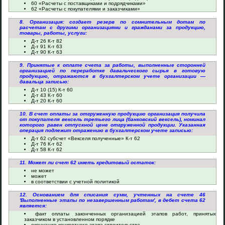
60 «Расчеты с поставщиками и подрядчиками»
62 «Расчеты с покупателями и заказчиками»
8. Организация: создает резерв по сомнительным дотам по
расчетам с другими организациями и гражданами за продукцию,
товары, работы, услуги:
Д-т 26 К-т 82
Д-т 91 К-т 63
Д-т 90 К-т 63
9. Принятые к оплате счета за работы, выполненные сторонней
организацией по переработке давальческого сырья в готовую
продукцию, отражаются в бухгалтерском учете организации —
давальца записью:
Д-т 10 (15) К-т 60
Д-т 43 К-т 60
Д-т 20 К-т 60
10. В счет оплаты за отгруженную продукцию организация получила
от покупателя вексель третьего лица (банковский вексель), номинал
которого равен отпускной цене отгруженной продукции. Указанная
операция подлежит отражению в бухгалтерском учете записью:
Д-т 62 субсчет «Векселя полученные» К-т 62
Д-т 76 К-т 62
Д-т 58 К-т 62
11. Может ли счет 62 иметь кредитовый остаток:
не может
может
в соответствии с учетной политикой
12. Основанием для списания сумм, учтенных на счете 46
'Выполненные этапы по незавершенным работам', в дебет счета 62
является:
факт оплаты законченных организацией этапов работ, принятых
заказчиком в установленном порядке
окончание конкретного этапа строительства