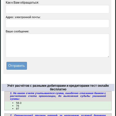
Как к Вам обращаться:
Адрес электронной почты:
Ваше сообщение:
Учёт расчётов с разными дебиторами и кредиторами тест онлайн
бесплатно
1. На каком счете учитывается сумма, ошибочно списанная банком с
расчетного счета организации, до выяснения судьбы указанной
суммы:
58-3
76
97
2. Организацией признан штраф за нарушение условий договора