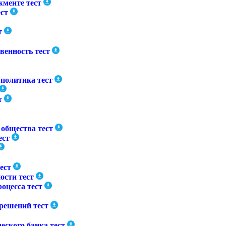
менте тест
ест
т
венность тест
политика тест
т
 общества тест
ест
ест
ости тест
оцесса тест
решений тест
еского банка тест