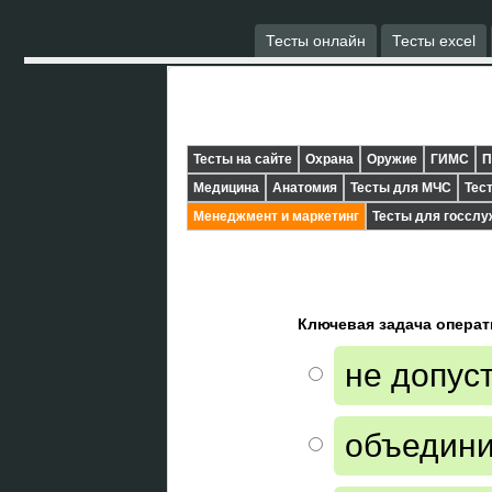
Тесты онлайн
Тесты excel
Тесты на сайте
Охрана
Оружие
ГИМС
П
Медицина
Анатомия
Тесты для МЧС
Тес
Менеджмент и маркетинг
Тесты для госсл
Ключевая задача операти
не допус
объедини