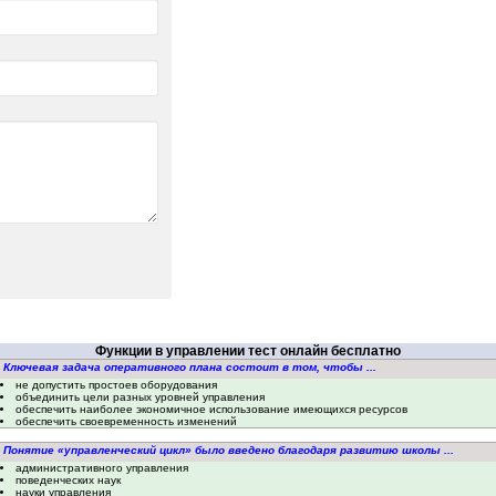
Функции в управлении тест онлайн бесплатно
. Ключевая задача оперативного плана состоит в том, чтобы ...
не допустить простоев оборудования
объединить цели разных уровней управления
обеспечить наиболее экономичное использование имеющихся ресурсов
обеспечить своевременность изменений
. Понятие «управленческий цикл» было введено благодаря развитию школы ...
административного управления
поведенческих наук
науки управления