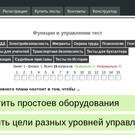
Регистрация
Купить тесты
Контакты
Конструктор
Функции в управлении тест
ДД
Электробезопасность
Мигранты
Охрана труда
Психология
Гео
ты для учителей
Транспортная безопасность
Тесты для бухгалтера
ужащих
Судебные приставы
Тесты по Истории
Билет 1 - Вопрос
1
. Всего
15
вопросов.
Правильно:
0
.
Неправильно:
0
.
1
2
3
4
5
6
7
8
9
10
11
12
13
14
15
вного плана состоит в том, чтобы ...
тить простоев оборудования
ть цели разных уровней управ