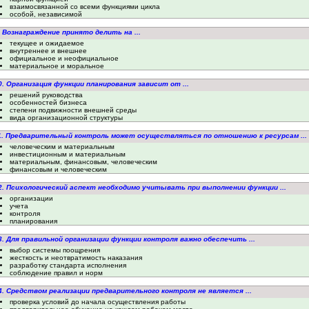
взаимосвязанной со всеми функциями цикла
особой, независимой
. Вознаграждение принято делить на ...
текущее и ожидаемое
внутреннее и внешнее
официальное и неофициальное
материальное и моральное
0. Организация функции планирования зависит от ...
решений руководства
особенностей бизнеса
степени подвижности внешней среды
вида организационной структуры
1. Предварительный контроль может осуществляться по отношению к ресурсам ...
человеческим и материальным
инвестиционным и материальным
материальным, финансовым, человеческим
финансовым и человеческим
2. Психологический аспект необходимо учитывать при выполнении функции ...
организации
учета
контроля
планирования
3. Для правильной организации функции контроля важно обеспечить ...
выбор системы поощрения
жесткость и неотвратимость наказания
разработку стандарта исполнения
соблюдение правил и норм
4. Средством реализации предварительного контроля не является ...
проверка условий до начала осуществления работы