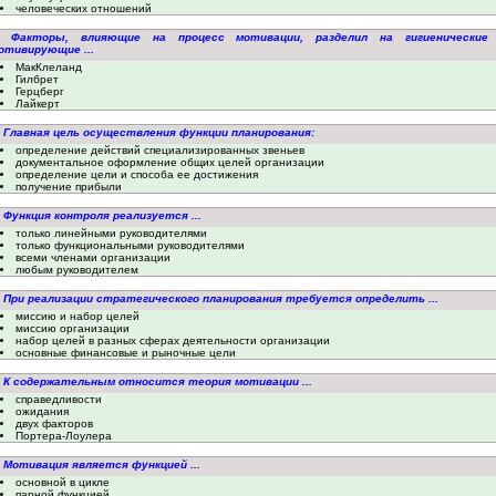
человеческих отношений
. Факторы, влияющие на процесс мотивации, разделил на гигиенические
отивирующие ...
МакКлеланд
Гилбрет
Герцберг
Лайкерт
. Главная цель осуществления функции планирования:
определение действий специализированных звеньев
документальное оформление общих целей организации
определение цели и способа ее достижения
получение прибыли
. Функция контроля реализуется ...
только линейными руководителями
только функциональными руководителями
всеми членами организации
любым руководителем
. При реализации стратегического планирования требуется определить ...
миссию и набор целей
миссию организации
набор целей в разных сферах деятельности организации
основные финансовые и рыночные цели
. К содержательным относится теория мотивации ...
справедливости
ожидания
двух факторов
Портера-Лоулера
. Мотивация является функцией ...
основной в цикле
парной функцией