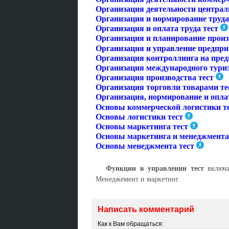
Организация деятельности централь
Организация и нормирование труда
Организация и оплата труда тест
Организация и планирование произ
Организация и управление предпри
Организация контроллинга на пред
Организация международного туриз
Организация производства тест
Организация торговли товарами те
Организация, нормирование и оплат
Основы коммерческой логистики т
Основы логистики тест
Основы маркетинга тест
Основы маркетинга и менеджмента
Основы менеджмента тест
Функции в управлении тест
включа
Менеджемент и маркетинг.
Написать комментарий
Как к Вам обращаться: