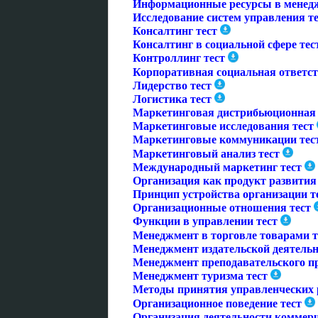
Информационные ресурсы в менедж
Исследование систем управления т
Консалтинг тест
Консалтинг в социальной сфере тес
Контроллинг тест
Корпоративная социальная ответст
Лидерство тест
Логистика тест
Маркетинговая дистрибьюционная 
Маркетинговые исследования тест
Маркетинговые коммуникации тес
Маркетинговый анализ тест
Международный маркетинг тест
Организация как продукт развития
Принцип устройства организации т
Организационные отношения тест
Функции в управлении тест
Менеджмент в торговле товарами т
Менеджмент издательской деятельн
Менеджмент преподавательского пр
Менеджмент туризма тест
Методы принятия управленческих 
Организационное поведение тест
Организация деятельности коммерч