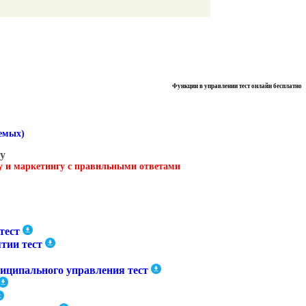
Функции в управлении тест онлайн бесплатно
аемых)
у
ту и маркетингу с правильными ответами
тест
тии тест
иципального управления тест