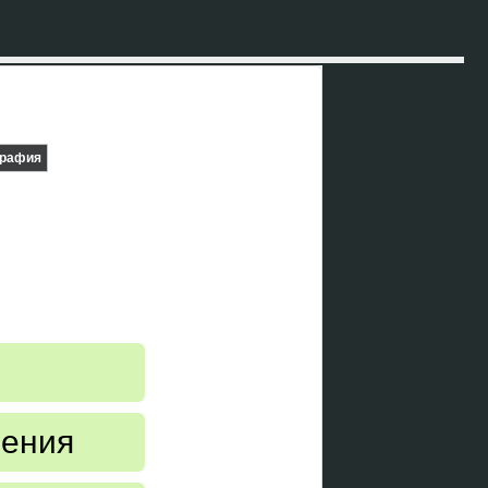
графия
ления