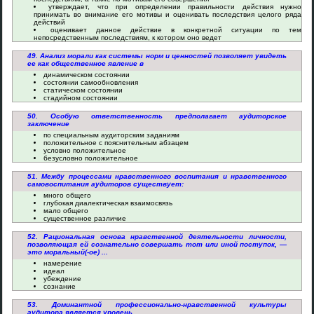
утверждает, что при определении правильности действия нужно
принимать во внимание его мотивы и оценивать последствия целого ряда
действий
оценивает данное действие в конкретной ситуации по тем
непосредственным последствиям, к котором оно ведет
49. Анализ морали как системы норм и ценностей позволяет увидеть
ее как общественное явление в
динамическом состоянии
состоянии самообновления
статическом состоянии
стадийном состоянии
50. Особую ответственность предполагает аудиторское
заключение
по специальным аудиторским заданиям
положительное с пояснительным абзацем
условно положительное
безусловно положительное
51. Между процессами нравственного воспитания и нравственного
самовоспитания аудиторов существует:
много общего
глубокая диалектическая взаимосвязь
мало общего
существенное различие
52. Рациональная основа нравственной деятельности личности,
позволяющая ей сознательно совершать тот или иной поступок, —
это моральный(-ое) ...
намерение
идеал
убеждение
сознание
53. Доминантной профессионально-нравственной культуры
аудитора является уровень