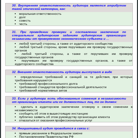
30. Внутренняя ответственность аудитора является атрибутом
такой этической категории, как:
моральная ответственность
долг
совесть
честь
31. При проведении проверки и составлении заключения по
специальным аудиторским заданиям аудиторские организации
независимы от проверяемого экономического субъекта и ...
любой третьей стороны, а также от аудиторского сообщества
любой третьей стороны, кроме поручивших им проверку государственных
органов
любой третьей стороны, а также от поручивших им проверку
государственных органов
поручивших им проверку государственных органов, а также от
аудиторского сообщества
32. Внешняя ответственность аудитора выступает в виде
определенных требований и санкций за те действия, при которых
требования нарушаются
требований профессионального долга
требований стандартов профессиональной деятельности
требований нормативных актов
33. Если у аудитора есть обоснованные сомнения в независимости
от организации клиента или ее должностных лиц, то он должен:
сделать в аудиторском заключении оговорку о своем сомнении в
независимости
сообщить об этом в вышестоящую инстанцию
публично заявить об этом руководству организации клиента
отказаться от оказания профессиональных услуг
34. Инициативный аудит проводится в связи с:
прямым указанием в Федеральном законе
Постановлением Правительства РФ