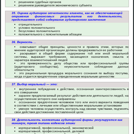
решением судебных органов
решением руководителя экономического субъекта
35. Оценка аудитором отчетности клиента, как не обеспечивающей
отражение финансовых результатов его деятельности,
представляет собой содержание аудиторского заключения
отрицательного
условно положительного
безусловно положительного
положительного с пояснительным абзацем
36. Верность ...
охватывает общие принципы, ценности и правила этики, которых по
мнению аудиторской организации должны придерживаться ее работники
раскрывает в общей форме содержание той или иной моральной
системы, выражает требования, касающиеся назначения, смысла и
характера взаимоотношений людей
это приверженность делу общества или профессиональной группы
(аудиторского сообщества), неукоснительное соблюдение данных
обязательств
это рациональная процедура морального сознания по выбору поступка,
когда отдается предпочтение определенным моральным ценностям
37. Выбор моральный — это:
внутреннее побуждение к действию, осознанная заинтересованность в
его совершении
заранее предполагаемый результат действия или деятельности людей, на
осуществление которого они направлены
осознанное предпочтение человеком того или иного варианта поведения
в соответствии с личными или общественными моральными установками
умение человека осуществлять контроль над своими чувствами, подчинять
свои действия достижению поставленной цели
38. Деятельность коллектива аудиторской фирмы регулируется как
минимум, тремя типами кодексов этики
корпоративной, профессиональной, экономической
корпоративной, профессиональной, деловой