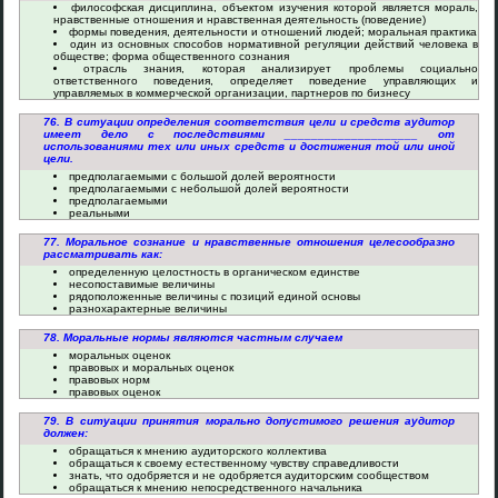
философская дисциплина, объектом изучения которой является мораль,
нравственные отношения и нравственная деятельность (поведение)
формы поведения, деятельности и отношений людей; моральная практика
один из основных способов нормативной регуляции действий человека в
обществе; форма общественного сознания
отрасль знания, которая анализирует проблемы социально
ответственного поведения, определяет поведение управляющих и
управляемых в коммерческой организации, партнеров по бизнесу
76. В ситуации определения соответствия цели и средств аудитор
имеет дело с последствиями ____________________ от
использованиями тех или иных средств и достижения той или иной
цели.
предполагаемыми с большой долей вероятности
предполагаемыми с небольшой долей вероятности
предполагаемыми
реальными
77. Моральное сознание и нравственные отношения целесообразно
рассматривать как:
определенную целостность в органическом единстве
несопоставимые величины
рядоположенные величины с позиций единой основы
разнохарактерные величины
78. Моральные нормы являются частным случаем
моральных оценок
правовых и моральных оценок
правовых норм
правовых оценок
79. В ситуации принятия морально допустимого решения аудитор
должен:
обращаться к мнению аудиторского коллектива
обращаться к своему естественному чувству справедливости
знать, что одобряется и не одобряется аудиторским сообществом
обращаться к мнению непосредственного начальника