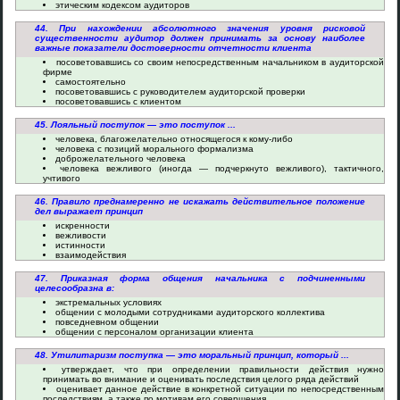
этическим кодексом аудиторов
44. При нахождении абсолютного значения уровня рисковой
существенности аудитор должен принимать за основу наиболее
важные показатели достоверности отчетности клиента
посоветовавшись со своим непосредственным начальником в аудиторской
фирме
самостоятельно
посоветовавшись с руководителем аудиторской проверки
посоветовавшись с клиентом
45. Лояльный поступок — это поступок ...
человека, благожелательно относящегося к кому-либо
человека с позиций морального формализма
доброжелательного человека
человека вежливого (иногда — подчеркнуто вежливого), тактичного,
учтивого
46. Правило преднамеренно не искажать действительное положение
дел выражает принцип
искренности
вежливости
истинности
взаимодействия
47. Приказная форма общения начальника с подчиненными
целесообразна в:
экстремальных условиях
общении с молодыми сотрудниками аудиторского коллектива
повседневном общении
общении с персоналом организации клиента
48. Утилитаризм поступка — это моральный принцип, который ...
утверждает, что при определении правильности действия нужно
принимать во внимание и оценивать последствия целого ряда действий
оценивает данное действие в конкретной ситуации по непосредственным
последствиям, а также по мотивам его совершения