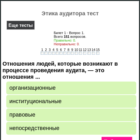
Этика аудитора тест
Еще тесты
Билет 1 - Вопрос
1
.
Всего
151
вопросов.
Правильно:
0
.
Неправильно:
0
.
1
2
3
4
5
6
7
8
9
10
11
12
13
14
15
Отношения людей, которые возникают в
процессе проведения аудита, — это
отношения ...
организационные
институциональные
правовые
непосредственные