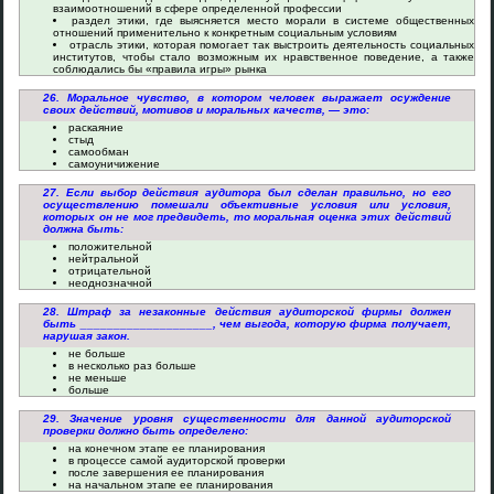
взаимоотношений в сфере определенной профессии
раздел этики, где выясняется место морали в системе общественных
отношений применительно к конкретным социальным условиям
отрасль этики, которая помогает так выстроить деятельность социальных
институтов, чтобы стало возможным их нравственное поведение, а также
соблюдались бы «правила игры» рынка
26. Моральное чувство, в котором человек выражает осуждение
своих действий, мотивов и моральных качеств, — это:
раскаяние
стыд
самообман
самоуничижение
27. Если выбор действия аудитора был сделан правильно, но его
осуществлению помешали объективные условия или условия,
которых он не мог предвидеть, то моральная оценка этих действий
должна быть:
положительной
нейтральной
отрицательной
неоднозначной
28. Штраф за незаконные действия аудиторской фирмы должен
быть ____________________, чем выгода, которую фирма получает,
нарушая закон.
не больше
в несколько раз больше
не меньше
больше
29. Значение уровня существенности для данной аудиторской
проверки должно быть определено:
на конечном этапе ее планирования
в процессе самой аудиторской проверки
после завершения ее планирования
на начальном этапе ее планирования