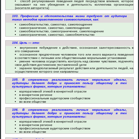
способ регулирования поведения людей посредством влияния, которое
оказывают на них убеждения и деятельность коллектива организации
(носителя авторитета)
103. Профессия и обстоятельства жизни требуют от аудитора
таких методов нравственного самовоспитания, как:
самообязательство, самоотказ, самопоощрение
самоограничение, самоотказ, самопоощрение
самообязательство, самоограничение, самопоощрение
самоограничение, самоотказ, самообязятельство
104. Цель — это:
внутреннее побуждение к действию, осознанная заинтересованность в
его совершении
осознанное предпочтение человеком того или иного варианта поведения
в соответствии с личными или общественными моральными установками
умение человека осуществлять контроль над своими чувствами, подчинять
свои действия достижению поставленной цели
заранее предполагаемый результат действия или деятельности людей, на
осуществление которого они направлены
105. В стремлении реализовать личные моральные идеалы,
аудиторы делают добро и приносят пользу обществу в тех
культурных формах, которые установлены:
корпоративной этикой в конкретной отрасли
в конкретном регионе
профессиональным аудиторским сообществом
во всем обществе
106. В стремлении реализовать личные моральные идеалы,
аудиторы делают добро и приносят пользу обществу в тех
культурных формах, которые установлены:
корпоративной этикой в конкретной отрасли
в конкретном регионе
профессиональным аудиторским сообществом
во всем обществе