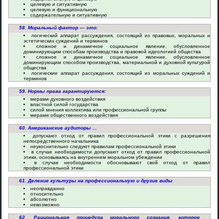
целевую и ситуативную
целевую и функциональную
содержательную и ситуативную
58. Моральный фактор — это:
логический аппарат рассуждения, состоящий из правовых, моральных и
эстетических суждений и терминов
сложное и динамичное социальное явление, обусловленное
доминирующим способам производства и правовой идеологией общества
сложное и динамичное социальное явление, обусловленное
доминирующим способом производства, материальной и духовной культурой
общества
логические аппарат рассуждения, состоящий из моральных суждений и
терминов
59. Нормы права гарантируются:
мерами духовного воздействия
властной силой государства
силой мнения коллектива или профессиональной группы
мерами общественного воздействия
60. Американские аудиторы ...
допускают отход от правил профессиональной этики с разрешения
непосредственного начальника
неукоснительно следуют правилам профессиональной этики
в случае необходимости допускают отход от правил профессиональной
этики, основываясь на внутреннем моральном убеждении
в случае необходимости обосновывают свой отход от правил
профессиональной этики
61. Деление культуры на профессиональную и другие виды
неоправданно
относительно
абсолютно
невозможно
62. Рациональная процедура морального сознания, которое