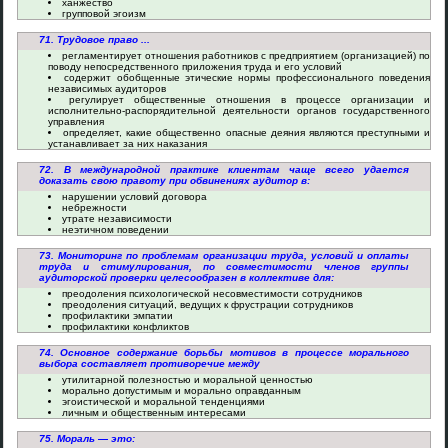
ханжество
групповой эгоизм
71. Трудовое право ...
регламентирует отношения работников с предприятием (организацией) по
поводу непосредственного приложения труда и его условий
содержит обобщенные этические нормы профессионального поведения
независимых аудиторов
регулирует общественные отношения в процессе организации и
исполнительно-распорядительной деятельности органов государственного
управления
определяет, какие общественно опасные деяния являются преступными и
устанавливает за них наказания
72. В международной практике клиентам чаще всего удается
доказать свою правоту при обвинениях аудитор в:
нарушении условий договора
небрежности
утрате независимости
неэтичном поведении
73. Мониторинг по проблемам организации труда, условий и оплаты
труда и стимулирования, по совместимости членов группы
аудиторской проверки целесообразен в коллективе для:
преодоления психологической несовместимости сотрудников
преодоления ситуаций, ведущих к фрустрации сотрудников
профилактики эмпатии
профилактики конфликтов
74. Основное содержание борьбы мотивов в процессе морального
выбора составляет противоречие между
утилитарной полезностью и моральной ценностью
морально допустимым и морально оправданным
эгоистической и моральной тенденциями
личным и общественным интересами
75. Мораль — это: