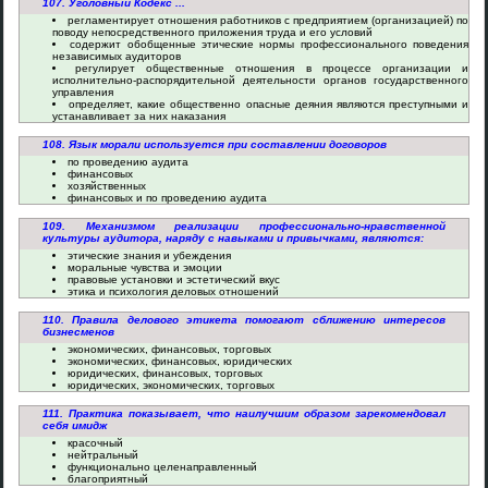
107. Уголовный Кодекс ...
регламентирует отношения работников с предприятием (организацией) по
поводу непосредственного приложения труда и его условий
содержит обобщенные этические нормы профессионального поведения
независимых аудиторов
регулирует общественные отношения в процессе организации и
исполнительно-распорядительной деятельности органов государственного
управления
определяет, какие общественно опасные деяния являются преступными и
устанавливает за них наказания
108. Язык морали используется при составлении договоров
по проведению аудита
финансовых
хозяйственных
финансовых и по проведению аудита
109. Механизмом реализации профессионально-нравственной
культуры аудитора, наряду с навыками и привычками, являются:
этические знания и убеждения
моральные чувства и эмоции
правовые установки и эстетический вкус
этика и психология деловых отношений
110. Правила делового этикета помогают сближению интересов
бизнесменов
экономических, финансовых, торговых
экономических, финансовых, юридических
юридических, финансовых, торговых
юридических, экономических, торговых
111. Практика показывает, что наилучшим образом зарекомендовал
себя имидж
красочный
нейтральный
функционально целенаправленный
благоприятный