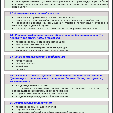
предпринимаемые руководством решения, которые ведут к разработке
действий, предназначенных для достижения аудиторской организацией
своих целей
12. Коммутативная справедливость
относится к справедливости и честности сделок
относится к сфере способов распределения благ и тягот в обществе
сосредоточивается на возмещении убытков потерпевшей стороне с
позиции справедливой оценки
сосредоточивается на ответственности за неправильные поступки
13. Ротация аудиторов должна обеспечивать беспрепятственную
передачу дел между ними, а также их:
профессионально-этический потенциал
культуру взаимоотношений
профессионально-нравственную культуру
морально-психологическую совместимость
14. Этикет представляет собой явление
историческое
нововременное
новейшее
древнее
15. Различные точки зрения в отношении правильного решения
бухгалтерских или этических вопросов должны быть, как правило,
урегулированы
в подразделении по этике
в рамках аудиторской организации, в первую очередь — с
непосредственным начальником сотрудников
с руководителями более высокого уровня
в отделе кадров аудиторской организации
16. Аудит является продуктом
профессиональной деонтологии
социальных событий
социальных событий и профессиональной деонтологии