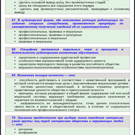
сделать основной вывод сразу, без промежуточных стадий
сразу же обнаружить все нарушения этого порядка
сделать ряд промежуточных умозаключений, приводящих к основному
выводу
67. В аудиторской фирме, где невозможна ротация работающих по
заданию старших сотрудников, применяются процедуры по
своевременному получению сведений об их характеристиках:
профессиональных, правовых и моральных
профессиональных, правовых и культурных
профессиональных и моральных
правовых и моральных
68. Специфика проявления моральных норм и принципов в
деятельности аудиторского коллектива обусловлена:
характером и содержанием аудиторской профессии
особенностями корпоративной этики аудируемого клиента
характером переходного периода в развитии российского общества
морально-психологическими особенностями населения региона
69. Жизненная позиция личности — это:
способность действовать в соответствии с нравственной программой, в
которой сочетаются конкретные цели с перспективными моральными целями
система ценностных ориентаций, в которых отражены культурно-
нравственные ценности общества и самосознания личности
принципы, которые раскрывают в общей форме содержание той или иной
моральной системы, выражают требования, касающиеся назначения и
характера ее взаимоотношений с людьми
направленность ее жизнедеятельности, точка зрения относительно
своего места и роли в общественной жизни, в отличие от социального
положения или профессионального статуса
70. Оказание предпочтения при выборе линии поведения интересам
узкой группы лиц перед интересами общества и окружающих людей
— это:
ригоризм
конформизм