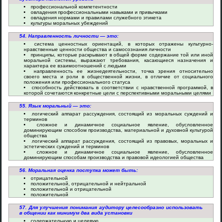
профессиональной компетентности
овладения профессиональными навыками и привычками
овладения нормами и правилами служебного этикета
культуры моральных убеждений
54. Направленность личности — это:
система ценностных ориентаций, в которых отражены культурно-
нравственные ценности общества и самосознания личности
принципы, которые раскрывают в общей форме содержание той или иной
моральной системы, выражают требования, касающиеся назначения и
характера ее взаимоотношений с людьми
направленность ее жизнедеятельности, точка зрения относительно
своего места и роли в общественной жизни, в отличие от социального
положения или профессионального статуса
способность действовать в соответствии с нравственной программой, в
которой сочетаются конкретные цели с перспективными моральными целями
55. Язык моральный — это:
логический аппарат рассуждения, состоящий из моральных суждений и
терминов
сложное и динамичное социальное явление, обусловленное
доминирующим способом производства, материальной и духовной культурой
общества
логический аппарат рассуждения, состоящий из правовых, моральных и
эстетических суждений и терминов
сложное и динамичное социальное явление, обусловленное
доминирующим способам производства и правовой идеологией общества
56. Моральная оценка поступка может быть:
отрицательной
положительной, отрицательной и нейтральной
положительной и отрицательной
положительной
57. Для улучшения понимания аудитору целесообразно использовать
в общении как минимум два вида установки
содержательную и целевую