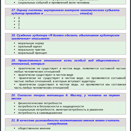
социальных событий и проявлений воли человека
17. Оценку системы внутреннего контроля экономического субъекта
аудитор проводит в ____________________ этап(-а).
3
4
2
1
18. Суждение аудитора «Я должен сделать объективное аудиторское
заключение» описывает:
моральную норму
оральный идеал
моральное чувство
моральный принцип
19. Нравственные отношения есть особый вид общественных
отношений, которые:
практически не существуют в чистом виде, появляются составной частью
любых человеческих отношений
практически существуют в чистом виде
практически не существуют в чистом виде, но проявляются составной
частью любых отношений, в которые вступают аудиторы
практически существуют в чистом виде, но проявляются как составная
часть любых человеческих отношений
20. Согласно теории мотивации А. Маслоу, у человека на первом
месте
физиологические потребности
потребности в безопасности и защищенности
социальные потребности, включая потребность в уважении
потребность в самовыражении
21. В качестве разновидности коллективного мнения можно считать
____________________ сотрудников.
общественное мнение