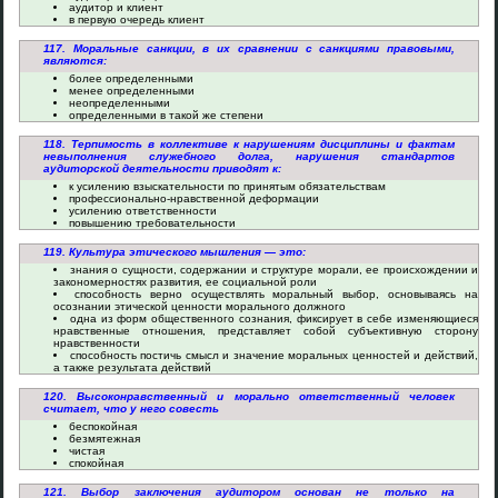
аудитор и клиент
в первую очередь клиент
117. Моральные санкции, в их сравнении с санкциями правовыми,
являются:
более определенными
менее определенными
неопределенными
определенными в такой же степени
118. Терпимость в коллективе к нарушениям дисциплины и фактам
невыполнения служебного долга, нарушения стандартов
аудиторской деятельности приводят к:
к усилению взыскательности по принятым обязательствам
профессионально-нравственной деформации
усилению ответственности
повышению требовательности
119. Культура этического мышления — это:
знания о сущности, содержании и структуре морали, ее происхождении и
закономерностях развития, ее социальной роли
способность верно осуществлять моральный выбор, основываясь на
осознании этической ценности морального должного
одна из форм общественного сознания, фиксирует в себе изменяющиеся
нравственные отношения, представляет собой субъективную сторону
нравственности
способность постичь смысл и значение моральных ценностей и действий,
а также результата действий
120. Высоконравственный и морально ответственный человек
считает, что у него совесть
беспокойная
безмятежная
чистая
спокойная
121. Выбор заключения аудитором основан не только на