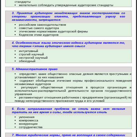
стандарты
желательно соблюдать утвержденные аудиторские стандарты
3. Принятие аудитором ненадлежащих знаков гостеприимства со
стороны организации клиента, представляющих угрозу его
независимости, запрещается:
российским законодательством
совестью самого аудитора
этическими нормативами аудиторской фирмы
Кодексом этики аудиторов
4. Особенностью языка этического кодекса аудиторов является то,
что термин «этика аудитора» имеет смысл
интуитивный
строгий научный
нестрогий научный
обиходный
5. Административное право
определяет, какие общественно опасные деяния являются преступными и
устанавливает за них наказания
содержит обобщенные этические нормы профессионального поведения
независимых аудиторов
регулирует общественные отношения в процессе организации и
исполнительно-распорядительной деятельности органов государственного
управления
регламентирует отношения работников с предприятием (организацией) по
поводу непосредственного приложения труда и его условий
6. Если затрагиваемая проблема не столь важна нет желания
тратить на нее время и силы, тогда используется стиль
уклонения
компромисса
конкуренции
сотрудничества
7. Многие юридические нормы, прямо не воплощая в своем содержании