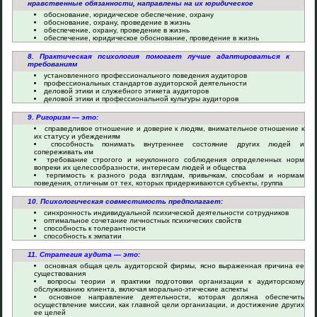
нравственные обязанности, направлены на их юридическое
обоснование, юридическое обеспечение, охрану
обоснование, охрану, проведение в жизнь
обеспечение, охрану, проведение в жизнь
обеспечение, юридическое обоснование, проведение в жизнь
8. Практическая психология помогает лучше адаптироваться к
требованиям
установленного профессионального поведения аудиторов
профессиональных стандартов аудиторской деятельности
деловой этики и служебного этикета аудиторов
деловой этики и профессиональной культуры аудиторов
9. Ригоризм — это:
справедливое отношение и доверие к людям, внимательное отношение к
их статусу и убеждениям
способность понимать внутреннее состояние других людей и
сопереживать им
требование строгого и неуклонного соблюдения определенных норм
вопреки их целесообразности, интересам людей и общества
терпимость к разного рода взглядам, привычкам, способам и нормам
поведения, отличным от тех, которых придерживаются субъекты, группа
10. Психологическая совместимость предполагает:
синхронность индивидуальной психической деятельности сотрудников
оптимальное сочетание личностных психических свойств
способность к толерантности
способность к эмпатии
11. Стратегия аудита — это:
основная общая цель аудиторской фирмы, ясно выраженная причина ее
существования
вопросы теории и практики подготовки организации к аудиторскому
обслуживанию клиента, включая морально-этические аспекты
основное направление деятельности, которая должна обеспечить
осуществление миссии, как главной цели организации, и достижение других
ее целей