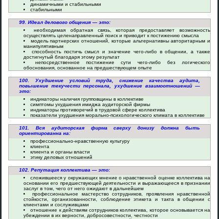
динамичными и стабильными
стабильными
99. Идеал делового общения — это:
необходимая обратная связь, которая предоставляет возможность
осуществлять целенаправленный поиск и приводит к постижению смысла
модель партнерских отношений, которые альтернативны авторитарным и
манипулятивным
способность постичь смысл и значение чего-либо в общении, а также
достигнутый благодаря этому результат
непосредственное постижение сути чего-либо без логического
обоснования, основанное на предшествующем опыте
100. Ухудшение условий труда, снижение качества аудита,
повышение текучести персонала, ухудшение взаимоотношений —
это:
индикаторы наличия групповщины в коллективе
симптомы ухудшения имиджа аудиторской фирмы
индикаторы противоречий в трудовой сфере коллектива
показатели ухудшения морально-психологического климата в коллективе
101. Вся аудиторская фирма сверху донизу должна быть
ориентированна на:
профессионально-нравственную культуру
клиента
клиента и органы власти
этику деловых отношений
102. Репутация коллектива — это:
сложившееся у окружающих мнение о нравственной оценке коллектива на
основании его предшествующей деятельности и выражающееся в признании
заслуг в том, чего от него ожидают в дальнейшем
профессиональное мастерство сотрудников, проявления нравственной
стойкости, организованности, соблюдение этикета и такта в общении с
клиентами и сослуживцами
отношение к действиям сотрудников коллектива, которое основывается на
убеждении в их верности, добросовестности, честности