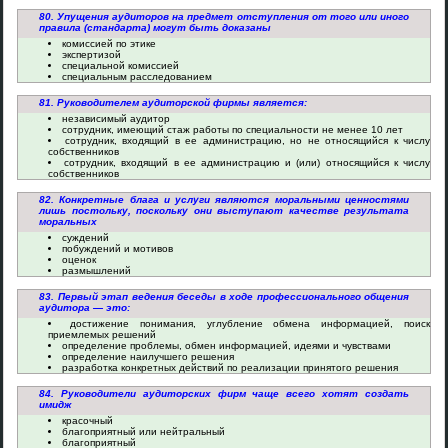
80. Упущения аудиторов на предмет отступления от того или иного
правила (стандарта) могут быть доказаны
комиссией по этике
экспертизой
специальной комиссией
специальным расследованием
81. Руководителем аудиторской фирмы является:
независимый аудитор
сотрудник, имеющий стаж работы по специальности не менее 10 лет
сотрудник, входящий в ее администрацию, но не относящийся к числу
собственников
сотрудник, входящий в ее администрацию и (или) относящийся к числу
собственников
82. Конкретные блага и услуги являются моральными ценностями
лишь постольку, поскольку они выступают качестве результата
моральных
суждений
побуждений и мотивов
оценок
размышлений
83. Первый этап ведения беседы в ходе профессионального общения
аудитора — это:
достижение понимания, углубление обмена информацией, поиск
приемлемых решений
определение проблемы, обмен информацией, идеями и чувствами
определение наилучшего решения
разработка конкретных действий по реализации принятого решения
84. Руководители аудиторских фирм чаще всего хотят создать
имидж
красочный
благоприятный или нейтральный
благоприятный