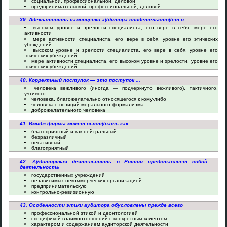
социальной, профессиональной, деловой
предпринимательской, профессиональной, деловой
39. Адекватность самооценки аудитора свидетельствует о:
высоком уровне и зрелости специалиста, его вере в себя, мере его
активности
мере активности специалиста, его вере в себя, уровне его этических
убеждений
высоком уровне и зрелости специалиста, его вере в себя, уровне его
этических убеждений
мере активности специалиста, его высоком уровне и зрелости, уровне его
этических убеждений
40. Корректный поступок — это поступок ...
человека вежливого (иногда — подчеркнуто вежливого), тактичного,
учтивого
человека, благожелательно относящегося к кому-либо
человека с позиций морального формализма
доброжелательного человека
41. Имидж фирмы может выступать как:
благоприятный и как нейтральный
безразличный
негативный
благоприятный
42. Аудиторская деятельность в России представляет собой
деятельность
государственных учреждений
независимых некоммерческих организацией
предпринимательскую
контрольно-ревизионную
43. Особенности этики аудитора обусловлены прежде всего
профессиональной этикой и деонтологией
спецификой взаимоотношений с конкретным клиентом
характером и содержанием аудиторской деятельности