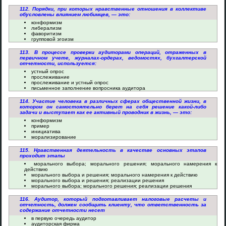
112. Порядки, при которых нравственные отношения в коллективе
обусловлены влиянием любимцев, — это:
конформизм
либерализм
фаворитизм
групповой эгоизм
113. В процессе проверки аудиторами операций, отраженных в
первичном учете, журналах-ордерах, ведомостях, бухгалтерской
отчетности, используется:
устный опрос
прослеживание
прослеживание и устный опрос
письменное заполнение вопросника аудитора
114. Участие человека в различных сферах общественной жизни, в
котором он самостоятельно берет на себя решение какой-либо
задачи и выступает как ее активный проводник в жизнь, — это:
конформизм
пример
инициатива
морализирование
115. Нравственная деятельность в качестве основных этапов
проходит этапы
морального выбора; морального решения; морального намерения к
действию
морального выбора и решения; морального намерения к действию
морального выбора и решения; реализации решения
морального выбора; морального решения; реализации решения
116. Аудитор, который подготавливает налоговые расчеты и
отчетность, должен сообщить клиенту, что ответственность за
содержание отчетности несет
в первую очередь аудитор
аудиторская фирма