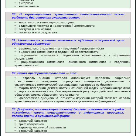
ригоризм
коллективизм
90. В характеристике нравственной ответственности можно
выделить два основных элемента оценок:
морального и утилитарного поступка
отдельного поступка и нравственной деятельности
поступка и его мотива
поступка и его результата
91. Целостность волевого отношения аудитора к моральной цели
обусловлена единством
рационального компонента и подлинной нравственности
оценочного компонента и подлинной нравственности
оценочного компонента, подлинной нравственности и моральным
результатом
рационального компонента, оценочного компонента и подлинной
нравственности
92. Этика предпринимательства — это:
отрасль знания, которая анализирует проблемы социально
ответственного поведения, определяет поведение управляющих и
управляемых в коммерческой организации, партнеров по бизнесу
формы поведения, деятельности и отношений людей; моральная практика
один из основных способов нормативной регуляции действий человека в
обществе; форма общественного сознания
философская дисциплина, объектом изучения которой является мораль,
нравственные отношения и нравственная деятельность (поведение)
93. Документ, описывающий систему базовых показателей и порядок
нахождения уровня существенности в аудиторских проверках,
должен иметь в аудиторской фирме
закрытый характер
гриф «секретно»
характер частичной закрытости
открытый характер