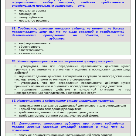
осуществляет выбор поступка, отдавая предпочтение
определенным моральным ценностям, — это:
моральная оценка
самооценка
самоуглубление
моральное решение
63. Требование, согласно которому аудитор не может и не должен
предоставлять кому бы то ни было сведений о хозяйственной
деятельности проверяемого им объекта, — это
____________________ аудитора.
конфиденциальность
объективность
ответственность
независимость
64. Утилитаризм правила — это моральный принцип, который ...
утверждает, что при определении правильности действия нужно
принимать во внимание его мотивы и оценивать последствия целого ряда
действий
оценивает данное действие в конкретной ситуации по непосредственным
последствиям, а также по мотивам его совершения
утверждает, что при определении правильности действия нужно
принимать во внимание и оценивать последствия целого ряда действий
оценивает данное действие в конкретной ситуации по тем
непосредственным последствиям, к котором оно ведет
65. Нетерпимость к кабинетному стилю управления является:
предписанием стандартов аудиторской деятельности для руководителя
нормой этичного поведения руководителя
требованием должностной инструкции руководителя
требованием внутреннего устава аудиторской фирмы
66. Достоинство вопросника аудитора при оценке соблюдения
порядка ведения кассовых операций состоит в том, что он
позволяет:
сразу же обнаружить большую часть нарушений этого порядка