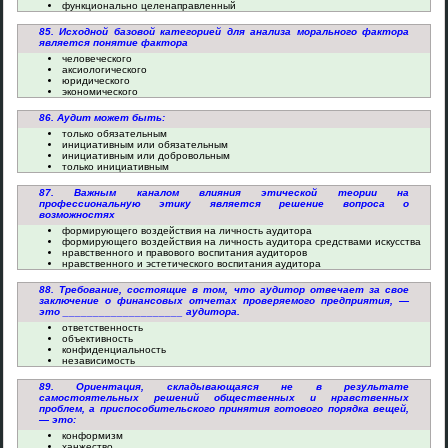
функционально целенаправленный
85. Исходной базовой категорией для анализа морального фактора
является понятие фактора
человеческого
аксиологического
юридического
экономического
86. Аудит может быть:
только обязательным
инициативным или обязательным
инициативным или добровольным
только инициативным
87. Важным каналом влияния этической теории на
профессиональную этику является решение вопроса о
возможностях
формирующего воздействия на личность аудитора
формирующего воздействия на личность аудитора средствами искусства
нравственного и правового воспитания аудиторов
нравственного и эстетического воспитания аудитора
88. Требование, состоящие в том, что аудитор отвечает за свое
заключение о финансовых отчетах проверяемого предприятия, —
это ____________________ аудитора.
ответственность
объективность
конфиденциальность
независимость
89. Ориентация, складывающаяся не в результате
самостоятельных решений общественных и нравственных
проблем, а приспособительского принятия готового порядка вещей,
— это:
конформизм
ханжество