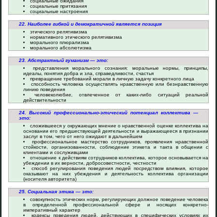
социальные ожидания
социальные притязания
социальные настроения
22. Наиболее гибкой и демократичной является позиция
этического релятивизма
нормативного этического релятивизма
морального плюрализма
морального абсолютизма
23. Абстрактный гуманизм — это:
представления морального сознания: моральные нормы, принципы,
идеалы, понятия добра и зла, справедливости, счастья
превращение требований морали в личную задачу конкретного лица
способность человека осуществлять нравственную или безнравственную
линию поведения
человеколюбие, отвлеченное от каких-либо ситуаций реальной
действительности
24. Высокий профессионально-этический потенциал коллектива —
это:
сложившееся у окружающих мнение о нравственной оценке коллектива на
основании его предшествующей деятельности и выражающееся в признании
заслуг в том, чего от него ожидают в дальнейшем
профессиональное мастерство сотрудников, проявления нравственной
стойкости, организованности, соблюдение этикета и такта в общении с
клиентами и сослуживцами
отношение к действиям сотрудников коллектива, которое основывается на
убеждении в их верности, добросовестности, честности
способ регулирования поведения людей посредством влияния, которое
оказывают на них убеждения и деятельность коллектива организации
(носителя авторитета)
25. Социальная этика — это:
совокупность этических норм, регулирующих должное поведение человека
в определенной профессиональной сфере и носящих конкретно-
императивный характер
кодексы поведения людей, действующих в специфических условиях их