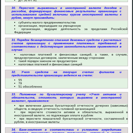
Д-т 50 К-т 91
30. Пересчет выраженных в иностранной валюте доходов и
расходов, формирующих финансовые результаты организации с
использованием средней величины курсов иностранной валюты к
рублю, могут производить:
субъекты малого предпринимательства
организации, перешедшие на упрощенную
организации, ведущие деятельность за пределами Российской
Федерации
31. Порядок безакцептного списания денежных средств с расчетных
счетов организации с применением платежных требований в
соответствии с действующим законодательством применяется в
случае:
налоговых платежей и финансовых санкций, а также, в случаях,
предусмотренных договором, заключенным между сторонами
такой порядок законом не предусмотрен
налоговых платежей и финансовых санкций
32. Учет средств на текущих счетах филиалов и
представительств организации ведется на счете:
55
79
51 обособленно
33. Положение по бухгалтерскому учету «Учет активов и
обязательств, стоимость которых выражена в иностранной
валюте», применяется:
при включении данных бухгалтерской отчетности дочерних (зависимых)
обществ, в сводную отчетность головной организацией
при пересчете стоимости активов и обязательств, выраженной в
иностранной валюте, но подлежащих оплате в рублях
при пересчете показателей бухгалтерской отчетности, составленной в
рублях, в иностранные валюты
34. Банк-эмитент в соответствии с условиями аккредитива
обязуется произвести платеж поставщику, который в учете