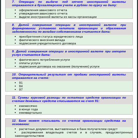
7. Операции по выдаче под отчет иностранной валюты
отражаются в бухгалтерском учете в рублях по курсу на дату:
оформления авансового отчета
утверждения авансового отчета
выдачи иностранной валюты из кассы организации
8. Датой совершения операции в иностранной валюте при
формировании уставного капитала организации и образования
задолженности по вкладам собственников считается дата:
приобретения статуса юридического лица
фактического внесения вклада
подписания учредительного договора
9. Датой совершения операции в иностранной валюте при импорте
услуг считается дата:
фактического потребления услуги
оплаты услуги
подписания договора на оказание (получение) услуги
10. Отрицательный результат от продажи иностранной валюты
отражается на счете:
91
84
97
11. Суммы курсовой разницы по остаткам средств организации по
счетам денежных средств списываются на счет 91:
ежемесячно
в конце года
ежеквартально
12. Банк может списывать со счетов организации средства на
основании:
расчетных документов, выставленных в банк получателем средст
распоряжения владельцев счетов и в случаях, предусмотренных
законодательством