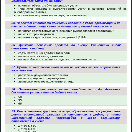
Центрального банка РФ на дату:
принятия объекта к бухгалтерскому учету
принятия объекта к бухгалтерскому учету в качестве вложений во
внеоборотные активы
погашения задолженности перед поставщиком
25. Пересчет стоимости денежных средств в кассе организации и на
счетах в банках, выраженной в инвалюте производится по мере:
принятия соответствующего решения руководителем организации
не может производиться
изменения курсов инвалют, котируемых ЦБ РФ
26. Движение денежных средств по счету 'Расчетный счет'
отражается на дату:
сдачи платежных документов в банк
выписки платежных документов
выписки банка о списании средств с расчетного счета
27. Суммы по использованным чекам из чековых книжек отражаются
на основании:
расчетных документов поставщика
выписки кредитного учреждения
авансовых отчетов подотчетного лица
28. Оплаченные почтовые марки, авиабилеты и др. денежные
документы учитывают по дебету счета:
50
55
66
29. Положительная курсовая разница, образовавшаяся в результате
роста иностранной валюты по отношению к рублю, в части
иностранной валюты, находящейся в кассе организации,
отражается в учете:
Д-т 50 К-т 99
Д-т 50 К-т 98