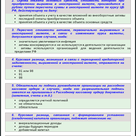
2. Оценка объекта основных средств, стоимость которого при
приобретении выражена в иностранной валюте, производится в
рублях путем пересчета суммы в иностранной валюте по курсу ЦБ
РФ, действующему на дату:
принятия объекта к учету в качестве вложений во внеоборотные активы
последней оплаты приобретенного объекта
принятия объекта к учету в качестве объекта основных средств
3. Пересчет стоимости активов, первоначально выраженных в
иностранной валюте, в связи с изменением курса валюты,
допускается кроме случаев, когда:
значительно увеличивается инфляция
активы консервируются и не используются в деятельности организации
активы используются организацией для ведения деятельности за
пределами РФ
4. Курсовая разница, возникшая в связи с переоценкой кредиторской
задолженности, выраженной в иностранной валюте, отражается на
счете:
91 или 98
91
98
5. Обязательна ли подпись руководителя организации на расходном
кассовом ордере в случаях, когда его разрешительная подпись
имеется на прилагаемых к Расходному кассовому ордеру документах
(заявления, счета и т.д.):
определяется учетной политикой
не обязательна
обязательна
6. Курсовая разница, связанная с формированием уставного
(складочного) капитала организации, подлежит отнесению на:
внереализационные доходы
доходы будущих периодов
добавочный капитал