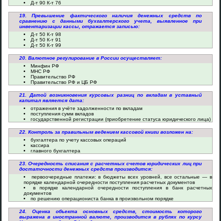
Д-т 90 К-т 76
19. Превышение фактического наличия денежных средств по
сравнению с данными бухгалтерского учета, выявленное при
инвентаризации кассы, отражается записью:
Д-т 50 К-т 98
Д-т 50 К-т 91
Д-т 50 К-т 99
20. Валютное регулирование в России осуществляет:
Минфин РФ
МНС РФ
Правительство РФ
Правительство РФ и ЦБ РФ
21. Датой возникновения курсовых разниц по вкладам в уставный
капитал является дата:
отражения в учёте задолженности по вкладам
поступления сумм вкладов
государственной регистрации (приобретение статуса юридического лица)
22. Контроль за правильным ведением кассовой книги возложен на:
бухгалтера по учету кассовых операций
кассира
главного бухгалтера
23. Очередность списания с расчетных счетов юридических лиц при
достаточности денежных средств производится:
первоочередные платежи: в бюджеты всех уровней, все остальные — в
порядке календарной очередности поступления расчетных документов
в порядке календарной очередности поступления в банк расчетных
документов
по решению операциониста банка в произвольном порядке
24. Оценка объекта основных средств, стоимость которого
выражена в иностранной валюте, производится в рублях по курсу