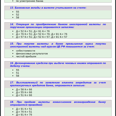
по усмотрению банка
13. Банковские вклады в валюте учитывают на счете:
55
52
58
14. Операция по приобретению банком иностранной валюты по
поручению организации отражается записями:
Д-т 52 К-т 51; Д-т 91 К-т 76
Д-т 76 К-т 51; Д-т 52 К-т 76; Д-т 91 К-т 76
Д-т 57 К-т 51; Д-т 52 К-т 57; Д-т 91 К-т 57
15. При покупке валюты в банке превышение курса покупки
иностранной валюты над курсом ЦБ РФ погашается за счет:
себестоимости
финансовых результатов
чистой прибыли
16. Депонирование средств при выдаче чековых книжек отражают по
дебету счета:
55
51
58
17. Выставленный по заявлению клиента аккредитив за счет
краткосрочных кредитов банка, отражается записью:
Д-т 58 К-т 66
Д-т 55 К-т 66
Д-т 51 К-т 66
18. При продаже валюты комиссионное вознаграждение банку
отражается проводкой:
Д-т 91 К-т 51
Д-т 76 К-т 51
Д-т 91 К-т 76