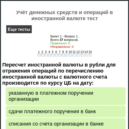
Учёт денежных средств и операций в
иностранной валюте тест
Еще тесты
Билет 1 - Вопрос
1
.
Всего
37
вопросов.
Правильно:
0
.
Неправильно:
0
.
1
2
3
4
5
6
7
8
9
10
11
12
13
14
15
Пересчет иностранной валюты в рубли для
отражения операций по перечислению
иностранной валюты с валютного счета
производится по курсу ЦБ на дату:
указанную в платежном поручении
организации
сдачи платежного поручения в банк
списания со счета организации в банке