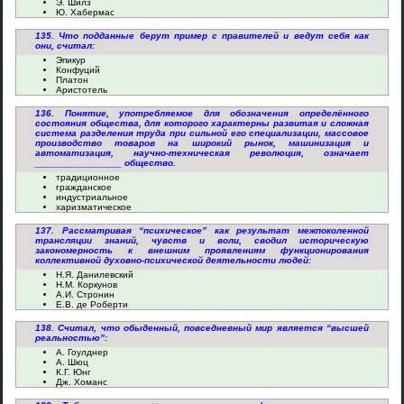
Э. Шилз
Ю. Хабермас
135. Что подданные берут пример с правителей и ведут себя как
они, считал:
Эпикур
Конфуций
Платон
Аристотель
136. Понятие, употребляемое для обозначения определённого
состояния общества, для которого характерны развитая и сложная
система разделения труда при сильной его специализации, массовое
производство товаров на широкий рынок, машинизация и
автоматизация, научно-техническая революция, означает
________________ общество.
традиционное
гражданское
индустриальное
харизматическое
137. Рассматривая “психическое” как результат межпоколенной
трансляции знаний, чувств и воли, сводил историческую
закономерность к внешним проявлениям функционирования
коллективной духовно-психической деятельности людей:
Н.Я. Данилевский
Н.М. Коркунов
А.И. Стронин
Е.В. де Роберти
138. Считал, что обыденный, повседневный мир является “высшей
реальностью”:
А. Гоулднер
А. Шюц
К.Г. Юнг
Дж. Хоманс