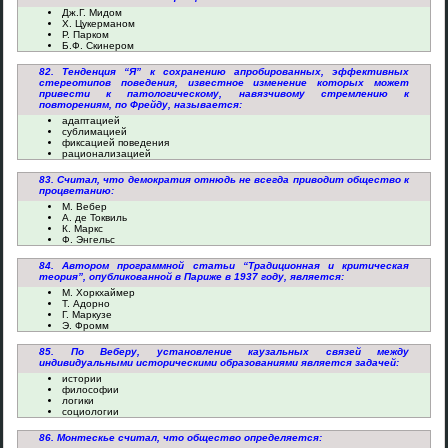
Дж.Г. Мидом
Х. Цукерманом
Р. Парком
Б.Ф. Скинером
82. Тенденция “Я” к сохранению апробированных, эффективных
стереотипов поведения, известное изменение которых может
привести к патологическому, навязчивому стремлению к
повторениям, по Фрейду, называется:
адаптацией
сублимацией
фиксацией поведения
рационализацией
83. Считал, что демократия отнюдь не всегда приводит общество к
процветанию:
М. Вебер
А. де Токвиль
К. Маркс
Ф. Энгельс
84. Автором программной статьи “Традиционная и критическая
теория”, опубликованной в Париже в 1937 году, является:
М. Хоркхаймер
Т. Адорно
Г. Маркузе
Э. Фромм
85. По Веберу, установление каузальных связей между
индивидуальными историческими образованиями является задачей:
истории
философии
логики
социологии
86. Монтескье считал, что общество определяется: