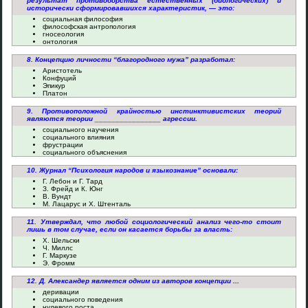
результат противоборства естественных (биологических) и
исторически сформировавшихся характеристик, — это:
социальная философия
философская антропология
гносеология
онтология
8. Концепцию личности “благородного мужа” разработал:
Аристотель
Конфуций
Эпикур
Платон
9. Противоположной крайностью инстинктивистских теорий
являются теории ________________ агрессии.
социального научения
социального влияния
фрустрации
социального объяснения
10. Журнал “Психология народов и языкознание” основали:
Г. Лебон и Г. Тард
З. Фрейд и К. Юнг
В. Вундт
М. Лацарус и Х. Штенталь
11. Утверждал, что любой социологический анализ чего-то стоит
лишь в том случае, если он касается борьбы за власть:
Х. Шельски
Ч. Миллс
Г. Маркузе
Э. Фромм
12. Д. Александер является одним из авторов концепции ...
деривации
социального поведения
нулевого роста