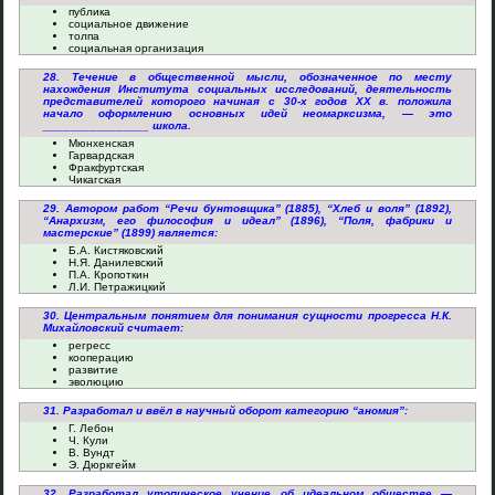
публика
социальное движение
толпа
социальная организация
28. Течение в общественной мысли, обозначенное по месту
нахождения Института социальных исследований, деятельность
представителей которого начиная с 30-х годов XX в. положила
начало оформлению основных идей неомарксизма, — это
________________ школа.
Мюнхенская
Гарвардская
Фракфуртская
Чикагская
29. Автором работ “Речи бунтовщика” (1885), “Хлеб и воля” (1892),
“Анархизм, его философия и идеал” (1896), “Поля, фабрики и
мастерские” (1899) является:
Б.А. Кистяковский
Н.Я. Данилевский
П.А. Кропоткин
Л.И. Петражицкий
30. Центральным понятием для понимания сущности прогресса Н.К.
Михайловский считает:
регресс
кооперацию
развитие
эволюцию
31. Разработал и ввёл в научный оборот категорию “аномия”:
Г. Лебон
Ч. Кули
В. Вундт
Э. Дюркгейм
32. Разработал утопическое учение об идеальном обществе —