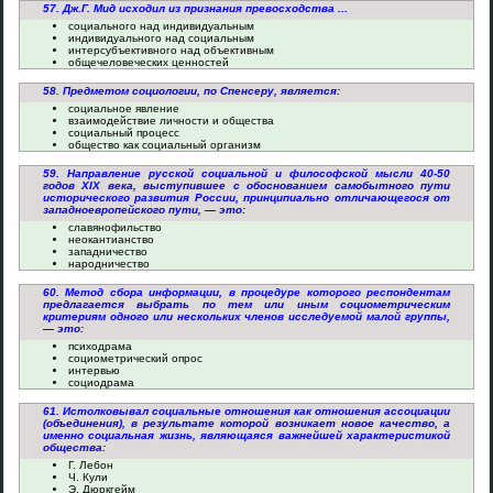
57. Дж.Г. Мид исходил из признания превосходства ...
социального над индивидуальным
индивидуального над социальным
интерсубъективного над объективным
общечеловеческих ценностей
58. Предметом социологии, по Спенсеру, является:
социальное явление
взаимодействие личности и общества
социальный процесс
общество как социальный организм
59. Направление русской социальной и философской мысли 40-50
годов XIX века, выступившее с обоснованием самобытного пути
исторического развития России, принципиально отличающегося от
западноевропейского пути, — это:
славянофильство
неокантианство
западничество
народничество
60. Метод сбора информации, в процедуре которого респондентам
предлагается выбрать по тем или иным социометрическим
критериям одного или нескольких членов исследуемой малой группы,
— это:
психодрама
социометрический опрос
интервью
социодрама
61. Истолковывал социальные отношения как отношения ассоциации
(объединения), в результате которой возникает новое качество, а
именно социальная жизнь, являющаяся важнейшей характеристикой
общества:
Г. Лебон
Ч. Кули
Э. Дюркгейм