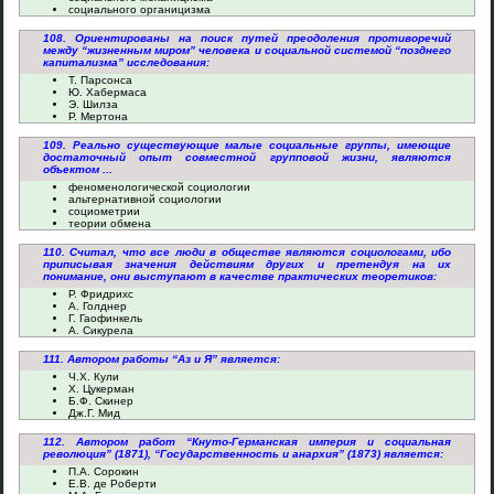
социального органицизма
108. Ориентированы на поиск путей преодоления противоречий
между “жизненным миром” человека и социальной системой “позднего
капитализма” исследования:
Т. Парсонса
Ю. Хабермаса
Э. Шилза
Р. Мертона
109. Реально существующие малые социальные группы, имеющие
достаточный опыт совместной групповой жизни, являются
объектом ...
феноменологической социологии
альтернативной социологии
социометрии
теории обмена
110. Считал, что все люди в обществе являются социологами, ибо
приписывая значения действиям других и претендуя на их
понимание, они выступают в качестве практических теоретиков:
Р. Фридрихс
А. Голднер
Г. Гаофинкель
А. Сикурела
111. Автором работы “Аз и Я” является:
Ч.Х. Кули
Х. Цукерман
Б.Ф. Скинер
Дж.Г. Мид
112. Автором работ “Кнуто-Германская империя и социальная
революция” (1871), “Государственность и анархия” (1873) является:
П.А. Сорокин
Е.В. де Роберти