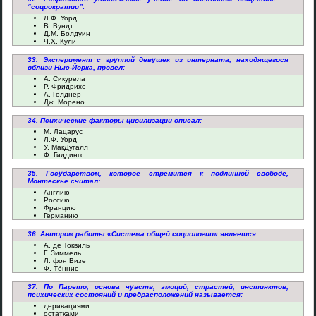
“социократии”:
Л.Ф. Уорд
В. Вундт
Д.М. Болдуин
Ч.Х. Кули
33. Эксперимент с группой девушек из интерната, находящегося
вблизи Нью-Йорка, провел:
А. Сикурела
Р. Фридрихс
А. Голднер
Дж. Морено
34. Психические факторы цивилизации описал:
М. Лацарус
Л.Ф. Уорд
У. МакДугалл
Ф. Гиддингс
35. Государством, которое стремится к подлинной свободе,
Монтескье считал:
Англию
Россию
Францию
Германию
36. Автором работы «Система общей социологии» является:
А. де Токвиль
Г. Зиммель
Л. фон Визе
Ф. Тённис
37. По Парето, основа чувств, эмоций, страстей, инстинктов,
психических состояний и предрасположений называется:
деривациями
остатками