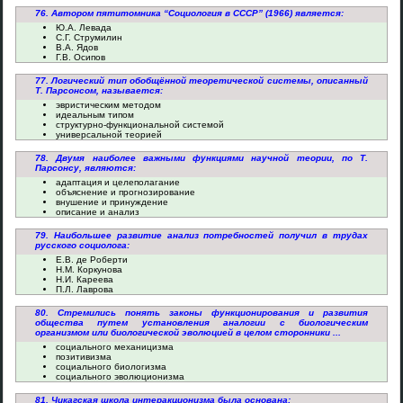
76. Автором пятитомника “Социология в СССР” (1966) является:
Ю.А. Левада
С.Г. Струмилин
В.А. Ядов
Г.В. Осипов
77. Логический тип обобщённой теоретической системы, описанный
Т. Парсонсом, называется:
эвристическим методом
идеальным типом
структурно-функциональной системой
универсальной теорией
78. Двумя наиболее важными функциями научной теории, по Т.
Парсонсу, являются:
адаптация и целеполагание
объяснение и прогнозирование
внушение и принуждение
описание и анализ
79. Наибольшее развитие анализ потребностей получил в трудах
русского социолога:
Е.В. де Роберти
Н.М. Коркунова
Н.И. Кареева
П.Л. Лаврова
80. Стремились понять законы функционирования и развития
общества путем установления аналогии с биологическим
организмом или биологической эволюцией в целом сторонники ...
социального механицизма
позитивизма
социального биологизма
социального эволюционизма
81. Чикагская школа интеракционизма была основана: