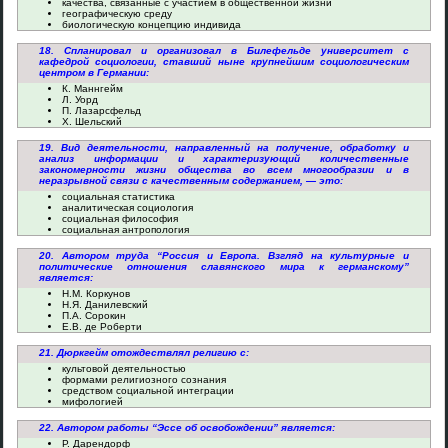
качества, связанные с участием в общественной жизни
географическую среду
биологическую концепцию индивида
18. Спланировал и организовал в Билефельде университет с
кафедрой социологии, ставший ныне крупнейшим социологическим
центром в Германии:
К. Маннгейм
Л. Уорд
П. Лазарсфельд
Х. Шельский
19. Вид деятельности, направленный на получение, обработку и
анализ информации и характеризующий количественные
закономерности жизни общества во всем многообразии и в
неразрывной связи с качественным содержанием, — это:
социальная статистика
аналитическая социология
социальная философия
социальная антропология
20. Автором труда “Россия и Европа. Взгляд на культурные и
политические отношения славянского мира к германскому”
является:
Н.М. Коркунов
Н.Я. Данилевский
П.А. Сорокин
Е.В. де Роберти
21. Дюркгейм отождествлял религию с:
культовой деятельностью
формами религиозного сознания
средством социальной интеграции
мифологией
22. Автором работы “Эссе об освобождении” является:
Р. Дарендорф