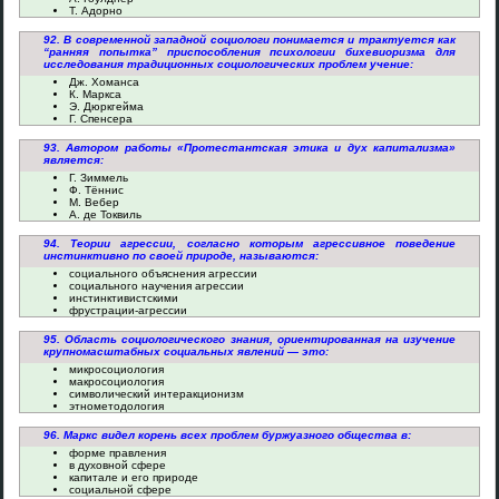
Т. Адорно
92. В современной западной социологи понимается и трактуется как
“ранняя попытка” приспособления психологии бихевиоризма для
исследования традиционных социологических проблем учение:
Дж. Хоманса
К. Маркса
Э. Дюркгейма
Г. Спенсера
93. Автором работы «Протестантская этика и дух капитализма»
является:
Г. Зиммель
Ф. Тённис
М. Вебер
А. де Токвиль
94. Теории агрессии, согласно которым агрессивное поведение
инстинктивно по своей природе, называются:
социального объяснения агрессии
социального научения агрессии
инстинктивистскими
фрустрации-агрессии
95. Область социологического знания, ориентированная на изучение
крупномасштабных социальных явлений — это:
микросоциология
макросоциология
символический интеракционизм
этнометодология
96. Маркс видел корень всех проблем буржуазного общества в:
форме правления
в духовной сфере
капитале и его природе
социальной сфере