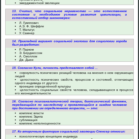
эмерджментной эволюции
13. Считал, что социальное неравенство — это естественное
состояние и необходимое условие развития цивилизации, а
естественный отбор закономерен:
Л. Гумплович
А.Э. Ф. Шеффле
Т. Мальтус
У. Самнер
14. Прикладной вариант социальной экологии для социологии города
был разработан:
Р. Парком
Э. Берджессом
А. Смоллом
Дж. Дьюи
15. Согласно Кули, личность представляет собой ...
совокупность психических реакций человека на мнения о нем окружающих
людей
целостность психических свойств, процессов и состояний, отличающих
одного индивида от другого
проекцию определённой культуры
целостность социальных свойств человека, складывающихся в процессе
его жизнедеятельности
16. Согласно психоаналитической теории, биопсихический феномен,
передающийся по наследству и проявляющийся в каждом человеке
при достижении им определенного возраста, — это:
комплекс власти
комплекс Эдипа
сублимация
комплекс неполноценности
17. Ко вторичным факторам социальной эволюции Спенсер относил:
психологическую концепцию индивида