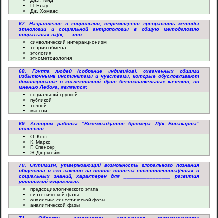
Дж.Г. Мид
П. Блау
Дж. Хоманс
67. Направление в социологии, стремящееся превратить методы
этнологии и социальной антропологии в общую методологию
социальных наук, — это:
символический интеракционизм
теория обмена
этология
этнометодология
68. Группа людей (собрание индивидов), охваченных общими
избыточными инстинктами и чувствами, которые обусловливают
доминирование в коллективной душе бессознательных качеств, по
мнению Лебона, является:
социальной группой
публикой
толпой
массой
69. Автором работы “Восемнадцатое брюмера Луи Бонапарта”
является:
О. Конт
К. Маркс
Г. Спенсер
Э. Дюркгейм
70. Оптимизм, утверждающий возможность глобального познания
общества и его законов на основе синтеза естественнонаучных и
социальных знаний, характерен для ________________ развития
российской социологии.
предсоциологического этапа
синтетической фазы
аналитико-синтетической фазы
аналитической фазы
71. Область социологии, изучающая закономерности