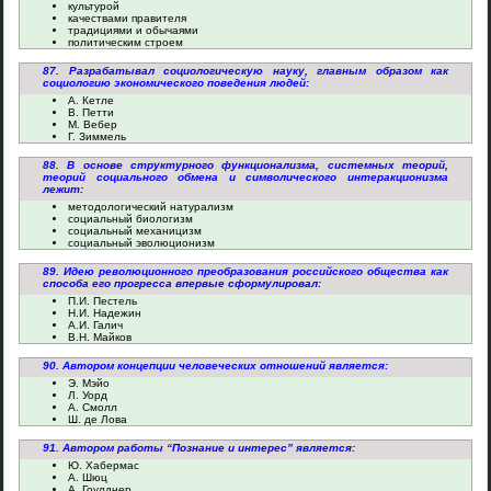
культурой
качествами правителя
традициями и обычаями
политическим строем
87. Разрабатывал социологическую науку, главным образом как
социологию экономического поведения людей:
А. Кетле
В. Петти
М. Вебер
Г. Зиммель
88. В основе структурного функционализма, системных теорий,
теорий социального обмена и символического интеракционизма
лежит:
методологический натурализм
социальный биологизм
социальный механицизм
социальный эволюционизм
89. Идею революционного преобразования российского общества как
способа его прогресса впервые сформулировал:
П.И. Пестель
Н.И. Надежин
А.И. Галич
В.Н. Майков
90. Автором концепции человеческих отношений является:
Э. Мэйо
Л. Уорд
А. Смолл
Ш. де Лова
91. Автором работы “Познание и интерес” является:
Ю. Хабермас
А. Шюц
А. Гоулднер