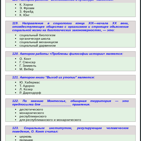
К. Хорни
Э. Фромм
З. Фрейд
К. Юнг
119. Направление в социологии конца XIX—начала XX века,
отождествляющее общество с организмом и строящее объяснение
социальной жизни на биологических закономерностях, — это:
социальный биологизм
органическая школа
социальный механицизм
социальный дарвинизм
120. Автором работы «Проблемы философии истории» является:
О. Конт
Г. Спенсер
Г. Зиммель
М. Вебер
121. Автором книги “Выход из утопии” является:
Ю. Хабермас
Т. Адорно
Л. Козер
Р. Дарендорф
122. По мнению Монтескье, обширная территория — это
предпосылка для ________________ правления.
деспотического
монархического
республиканского
для республиканского и монархического
123. Социальным институтом, регулирующим человеческое
поведение, О. Конт считал:
церковь
полицию