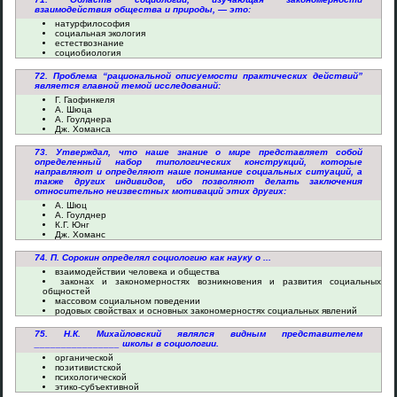
взаимодействия общества и природы, — это:
натурфилософия
социальная экология
естествознание
социобиология
72. Проблема “рациональной описуемости практических действий”
является главной темой исследований:
Г. Гаофинкеля
А. Шюца
А. Гоулднера
Дж. Хоманса
73. Утверждал, что наше знание о мире представляет собой
определенный набор типологических конструкций, которые
направляют и определяют наше понимание социальных ситуаций, а
также других индивидов, ибо позволяют делать заключения
относительно неизвестных мотиваций этих других:
А. Шюц
А. Гоулднер
К.Г. Юнг
Дж. Хоманс
74. П. Сорокин определял социологию как науку о ...
взаимодействии человека и общества
законах и закономерностях возникновения и развития социальных
общностей
массовом социальном поведении
родовых свойствах и основных закономерностях социальных явлений
75. Н.К. Михайловский являлся видным представителем
________________ школы в социологии.
органической
позитивистской
психологической
этико-субъективной