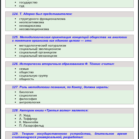
государство
суд
124. Т. Адорно был представителем:
структурного функционализма
неопозитивизма
неомарксизма
неоэволюционизма
125. Методологическая ориентация концепций общества на аналогии
с понятием организма как единого целого — это:
методологический натурализм
социальный эволюционизм
социальный органицизм
социальный механицизм
126. Исторически вторичным образованием Ф. Тённис считал:
семью
общество
социальную группу
общность
127. Роль методологии познания, по Конту, должна играть:
биология
социология
философия
антропология
128. Автором книги «Третья волна» является:
Л. Уорд
А. Тоффлер
К. Маннгейм
П. Лазарсфельд
129. Теорию государственного устройства, длительное время
считающуюся универсальной, разработал: