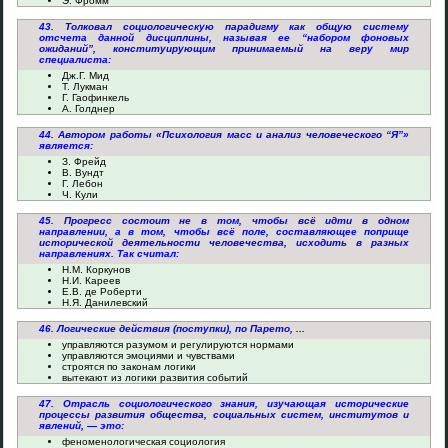
Э. Фромм
43. Толковал социологическую парадигму как общую систему
отсчета данной дисциплины, называя ее “набором фоновых
ожиданий”, конституирующим принимаемый на веру мир
специалиста:
Дж.Г. Мид
Т. Лукман
Г. Гаофинкель
А. Голднер
44. Автором работы «Психология масс и анализ человеческого “Я”»
является:
З. Фрейд
В. Вундт
Г. Лебон
Ч. Кули
45. Прогресс состоит не в том, чтобы всё идти в одном
направлении, а в том, чтобы всё поле, составляющее поприще
исторической деятельности человечества, исходить в разных
направлениях. Так считал:
Н.М. Коркунов
Н.И. Кареев
Е.В. де Роберти
Н.Я. Данилевский
46. Логические действия (поступки), по Парето, ...
управляются разумом и регулируются нормами
управляются эмоциями и чувствами
строятся по законам логики
вытекают из логики развития событий
47. Отрасль социологического знания, изучающая исторические
процессы развития общества, социальных систем, институтов и
явлений, — это:
феноменологическая социология