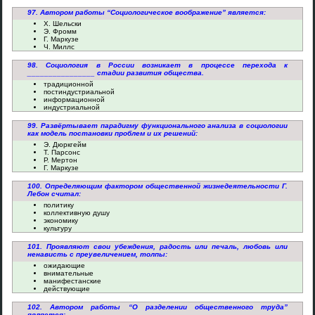
97. Автором работы “Социологическое воображение” является:
Х. Шельски
Э. Фромм
Г. Маркузе
Ч. Миллс
98. Социология в России возникает в процессе перехода к
________________ стадии развития общества.
традиционной
постиндустриальной
информационной
индустриальной
99. Развёртывает парадигму функционального анализа в социологии
как модель постановки проблем и их решений:
Э. Дюркгейм
Т. Парсонс
Р. Мертон
Г. Маркузе
100. Определяющим фактором общественной жизнедеятельности Г.
Лебон считал:
политику
коллективную душу
экономику
культуру
101. Проявляют свои убеждения, радость или печаль, любовь или
ненависть с преувеличением, толпы:
ожидающие
внимательные
манифестанские
действующие
102. Автором работы “О разделении общественного труда”
является: