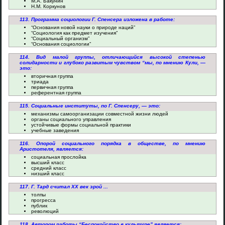
М.А. Бакунин
Н.М. Коркунов
113. Программа социологии Г. Спенсера изложена в работе:
“Основания новой науки о природе наций”
“Социология как предмет изучения”
“Социальный организм”
“Основания социологии”
114. Вид малой группы, отличающийся высокой степенью
солидарности и глубоко развитым чувством “мы, по мнению Кули, —
это:
вторичная группа
триада
первичная группа
референтная группа
115. Социальные институты, по Г. Спенсеру, — это:
механизмы самоорганизации совместной жизни людей
органы социального управления
устойчивые формы социальной практики
учебные заведения
116. Опорой социального порядка в обществе, по мнению
Аристотеля, является:
социальная прослойка
высший класс
средний класс
низший класс
117. Г. Тард считал ХХ век эрой ...
толпы
прогресса
публик
революций
118. Автором работы “Беспокойство в культуре” является: