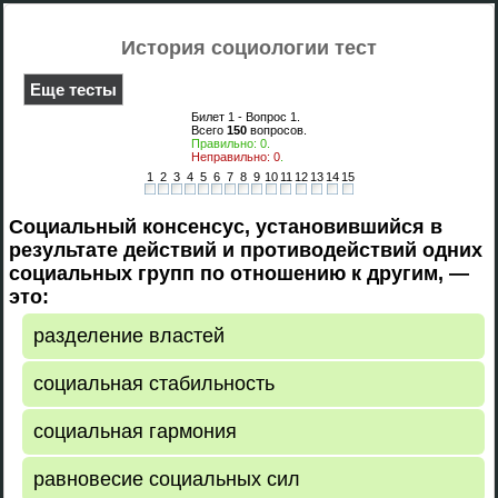
История социологии тест
Еще тесты
Билет 1 - Вопрос
1
.
Всего
150
вопросов.
Правильно:
0
.
Неправильно:
0
.
1
2
3
4
5
6
7
8
9
10
11
12
13
14
15
Социальный консенсус, установившийся в
результате действий и противодействий одних
социальных групп по отношению к другим, —
это:
разделение властей
социальная стабильность
социальная гармония
равновесие социальных сил