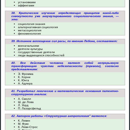
установками
аффектами
38. Критическое изучение определяющих принципов какой-либо
совокупности уже аккумулированного социологического знания, —
это:
социология знания
альтернативная социология
метасоциология
феноменология
39. Истинное воплощение сил расы, по мнению Лебона, составляют:
военачальники
деятели культуры
государственные деятели
люди выдающихся способностей
40. Все действия человека являют собой непрерывную
трансформацию чувства небезопасности (тревоги), согласно
представлениям:
Э. Фромма
К. Хорни
К. Юнга
А. Адлера
41. Разработал логические и математические основания патентно-
структурного анализа:
А. Смолл
Ш. де Лова
Л. Уорд
П. Лазарсфельд
42. Автором работы «Структурная антропология” является:
К. Левин
М. Фуко
К. Леви-Строс