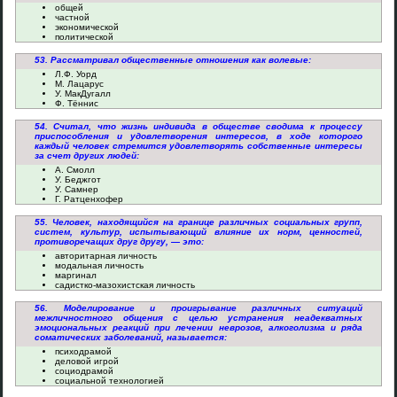
общей
частной
экономической
политической
53. Рассматривал общественные отношения как волевые:
Л.Ф. Уорд
М. Лацарус
У. МакДугалл
Ф. Тённис
54. Считал, что жизнь индивида в обществе сводима к процессу
приспособления и удовлетворения интересов, в ходе которого
каждый человек стремится удовлетворять собственные интересы
за счет других людей:
А. Смолл
У. Беджгот
У. Самнер
Г. Ратценхофер
55. Человек, находящийся на границе различных социальных групп,
систем, культур, испытывающий влияние их норм, ценностей,
противоречащих друг другу, — это:
авторитарная личность
модальная личность
маргинал
садистко-мазохистская личность
56. Моделирование и проигрывание различных ситуаций
межличностного общения с целью устранения неадекватных
эмоциональных реакций при лечении неврозов, алкоголизма и ряда
соматических заболеваний, называется:
психодрамой
деловой игрой
социодрамой
социальной технологией