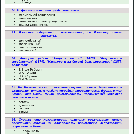
В. Вундт
62. В. Дильтей является представителем:
формальной социологии
позитивизма
символического интеракционизма
социал-дарвинизма
63. Развитие общества и человечества, по Парсонсу, носит
________________ характер.
волнообразный
эволюционный
революционный
циклический
64. Автором работ “Анархия мысли” (1876), “Анархическое
государство” (1876), “Накануне и на другой день революции” (1877)
является:
Е.В. де Роберти
М.А. Бакунин
П.А. Сорокин
П.Н. Ткачев
65. По Парето, чисто словесные покровы, ловкие демагогические
ухищрения, которым придана стройная теоретическая форма, с тем
чтобы они могли лучше замаскировать нелогический характер
действий — это:
остатки
идеологии
теории
догмы
66. Считал, что легитимность правящим организациям может
обеспечить только их способность нормативно регулировать
социальный обмен:
Г. Гарфинкель