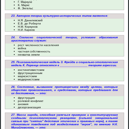
Г. Маркузе
К. Маркс
Ф. Энгельс
23. Автором теории культурно-исторических типов является:
Н.Я. Данилевский
Е.В. де Роберти
Н.М. Коркунов
Н.И. Кареев
24. Согласно социологической теории, условием образования
аристократии служит:
рост численности населения
война
частная собственность
нехватка земли
25. Психоаналитическая модель З. Фрейда и социально-этологическая
модель К. Лоренца относятся к ________________ теориям агрессии.
инстинктивистским
фрустрационным
марксистским
модернистским
26. Состояние, вызванное противоречием между целями, которые
общество провозглашает, и средствами, которые предлагает для
их достижения, — это:
фрустрация
ролевой конфликт
аномия
дезорганизация
27. Масса народа, способная увлечься примером и конституируемая
сходными психологическими реакциями (сильной эмоциональной
связью при “снятии” действия этических и правовых норм), а также
одинаковым поведением под воздействием “героя”, по мнению Н.К.
Михайловского, — это: