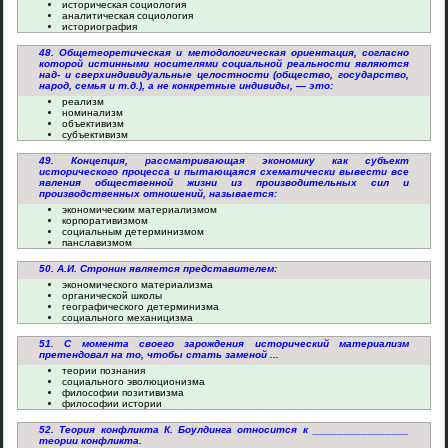
историческая социология
аналитическая социология
историография
48. Общетеоретическая и методологическая ориентация, согласно
которой истинными носителями социальной реальности являются
над- и сверхиндивидуальные целостности (общество, государство,
народ, семья и т.д.), а не конкретные индивиды, — это:
реализм
номинализм
объективизм
субъективизм
49. Концепция, рассматривающая экономику как субъект
исторического процесса и пытающаяся схематически вывести все
явления общественной жизни из производительных сил и
производственных отношений, называется:
экономическим материализмом
корпоративизмом
социальным детерминизмом
панславизмом
50. А.И. Стронин является представителем:
экономического материализма
органической школы
географического детерминизма
социального механицизма
51. С момента своего зарождения исторический материализм
претендовал на то, чтобы стать заменой ...
теории познания
социального эволюционизма
философии позитивизма
философии истории
52. Теория конфликта К. Боулдинга относится к ________________
теории конфликта.