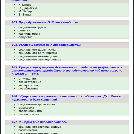
К. Маркс
Э. Дюркгейм
М. Вебер
В. Вундт
103. Природу человека О. Конт выводил из:
социальной группы
религии
таблицы мозга
общества
104. Уолтер Беджгот был представителем:
социального дарвинизма
социального органицизма
социального механицизма
социального эволюционизма
105. Процесс превращения деятельности людей и её результатов в
самостоятельную враждебную и господствующую над ними силу, по
К. Марксу, — это:
отчуждение
овеществление
эксплуатация
порабощение
106. Сущность социальных отношений в обществе Дж. Хоманс
трактовал в духе концепций:
социального дарвинизма
марксизма
эволюционизма
бихевиоризма
107. Р. Вормс был представителем:
социального эволюционизма
позитивизма
социального механицизма