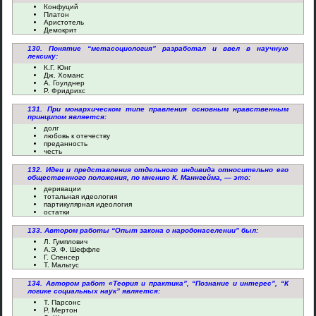
Конфуций
Платон
Аристотель
Демокрит
130. Понятие “метасоциология” разработал и ввел в научную
лексику:
К.Г. Юнг
Дж. Хоманс
А. Гоулднер
Р. Фридрихс
131. При монархическом типе правления основным нравственным
принципом является:
долг
любовь к отечеству
преданность
честь
132. Идеи и представления отдельного индивида относительно его
общественного положения, по мнению К. Маннгейма, — это:
деривации
тотальная идеология
партикулярная идеология
остатки
133. Автором работы “Опыт закона о народонаселении” был:
Л. Гумплович
А.Э. Ф. Шеффле
Г. Спенсер
Т. Мальтус
134. Автором работ «Теория и практика”, “Познание и интерес”, “К
логике социальных наук” является:
Т. Парсонс
Р. Мертон