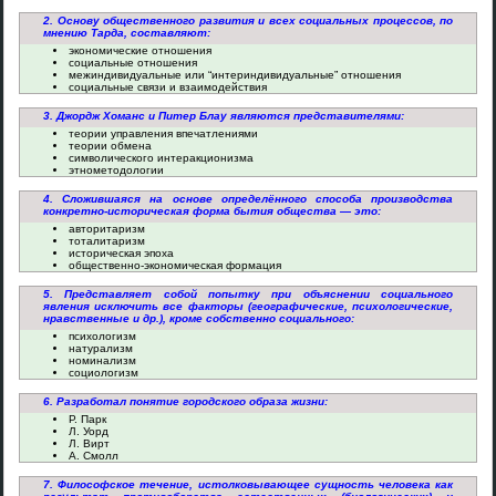
2. Основу общественного развития и всех социальных процессов, по
мнению Тарда, составляют:
экономические отношения
социальные отношения
межиндивидуальные или “интериндивидуальные” отношения
социальные связи и взаимодействия
3. Джордж Хоманс и Питер Блау являются представителями:
теории управления впечатлениями
теории обмена
символического интеракционизма
этнометодологии
4. Сложившаяся на основе определённого способа производства
конкретно-историческая форма бытия общества — это:
авторитаризм
тоталитаризм
историческая эпоха
общественно-экономическая формация
5. Представляет собой попытку при объяснении социального
явления исключить все факторы (географические, психологические,
нравственные и др.), кроме собственно социального:
психологизм
натурализм
номинализм
социологизм
6. Разработал понятие городского образа жизни:
Р. Парк
Л. Уорд
Л. Вирт
А. Смолл
7. Философское течение, истолковывающее сущность человека как