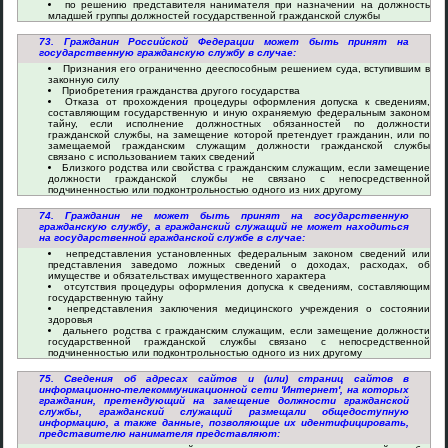
по решению представителя нанимателя при назначении на должность
младшей группы должностей государственной гражданской службы
73. Гражданин Российской Федерации может быть принят на
государственную гражданскую службу в случае:
Признания его ограниченно дееспособным решением суда, вступившим в
законную силу
Приобретения гражданства другого государства
Отказа от прохождения процедуры оформления допуска к сведениям,
составляющим государственную и иную охраняемую федеральным законом
тайну, если исполнение должностных обязанностей по должности
гражданской службы, на замещение которой претендует гражданин, или по
замещаемой гражданским служащим должности гражданской службы
связано с использованием таких сведений
Близкого родства или свойства с гражданским служащим, если замещение
должности гражданской службы не связано с непосредственной
подчиненностью или подконтрольностью одного из них другому
74. Гражданин не может быть принят на государственную
гражданскую службу, а гражданский служащий не может находиться
на государственной гражданской службе в случае:
непредставления установленных федеральным законом сведений или
представления заведомо ложных сведений о доходах, расходах, об
имуществе и обязательствах имущественного характера
отсутствия процедуры оформления допуска к сведениям, составляющим
государственную тайну
непредставления заключения медицинского учреждения о состоянии
здоровья
дальнего родства с гражданским служащим, если замещение должности
государственной гражданской службы связано с непосредственной
подчиненностью или подконтрольностью одного из них другому
75. Сведения об адресах сайтов и (или) страниц сайтов в
информационно-телекоммуникационной сети 'Интернет', на которых
гражданин, претендующий на замещение должности гражданской
службы, гражданский служащий размещали общедоступную
информацию, а также данные, позволяющие их идентифицировать,
представителю нанимателя представляют: