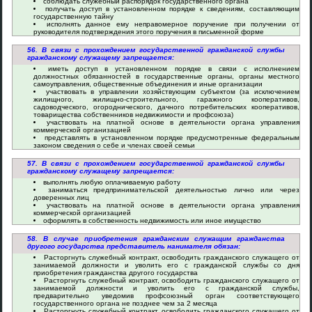
соблюдать служебный распорядок государственного органа
получать доступ в установленном порядке к сведениям, составляющим
государственную тайну
исполнять данное ему неправомерное поручение при получении от
руководителя подтверждения этого поручения в письменной форме
56. В связи с прохождением государственной гражданской службы
гражданскому служащему запрещается:
иметь доступ в установленном порядке в связи с исполнением
должностных обязанностей в государственные органы, органы местного
самоуправления, общественные объединения и иные организации
участвовать в управлении хозяйствующим субъектом (за исключением
жилищного, жилищно-строительного, гаражного кооперативов,
садоводческого, огороднического, дачного потребительских кооперативов,
товарищества собственников недвижимости и профсоюза)
участвовать на платной основе в деятельности органа управления
коммерческой организацией
представлять в установленном порядке предусмотренные федеральным
законом сведения о себе и членах своей семьи
57. В связи с прохождением государственной гражданской службы
гражданскому служащему запрещается:
выполнять любую оплачиваемую работу
заниматься предпринимательской деятельностью лично или через
доверенных лиц
участвовать на платной основе в деятельности органа управления
коммерческой организацией
оформлять в собственность недвижимость или иное имущество
58. В случае приобретения гражданским служащим гражданства
другого государства представитель нанимателя обязан:
Расторгнуть служебный контракт, освободить гражданского служащего от
занимаемой должности и уволить его с гражданской службы со дня
приобретения гражданства другого государства
Расторгнуть служебный контракт, освободить гражданского служащего от
занимаемой должности и уволить его с гражданской службы,
предварительно уведомив профсоюзный орган соответствующего
государственного органа не позднее чем за 2 месяца
Расторгнуть служебный контракт, освободить гражданского служащего от