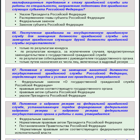
квалификационные требования к стажу гражданской службы или
работы по специальности, направлению подготовки для гражданских
служащих субъекта Российской Федерации?
Указом Президента Российской Федерации
Распоряжением главы субъекта Российской Федерации
Федеральным законом
Законом субъекта Российской Федерации
66. Поступление гражданина на государственную гражданскую
службу для замещения должности гражданской службы или
замещения гражданским служащим другой должности гражданской
службы осуществляется:
только по результатам конкурса
по результатам конкурса, за исключением случаев, предусмотренных
законодательством о государственной гражданской службе
по результатам собеседования с руководителем государственного органа
только путем назначения из числа лиц, включенных в кадровый резерв
67. Положение о конкурсе на замещение вакантной должности
государственной гражданской службы Российской Федерации,
определяющее порядок и условия его проведения, утверждается:
Федеральным законом «О государственной гражданской службе
Российской Федерации»
правовым актом соответствующего государственного органа
правовым актом субъекта Российской Федерации
указом Президента Российской Федерации
68. Положение о кадровом резерве на федеральной гражданской
службе, устанавливающее порядок формирования федерального
кадрового резерва и кадрового резерва федерального
государственного органа и работы с ними, утверждается:
Федеральным законом
Нормативным правовым актом Президента Российской Федерации
Постановлением Правительства Российской Федерации
Нормативным правовым актом соответствующего федерального органа
исполнительной власти