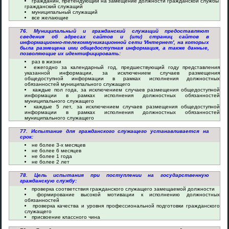
гражданин, претендующий на замещение должности гражданской службы
гражданский служащий
муниципальный служащий
все желающие
76. Муниципальный и гражданский служащий предоставляют
сведения об адресах сайтов и (или) страниц сайтов в
информационно-телекоммуникационной сети 'Интернет', на которых
была размещена ими общедоступная информация, а также данные,
позволяющие их идентифицировать:
раз в жизни
ежегодно за календарный год, предшествующий году представления
указанной информации, за исключением случаев размещения
общедоступной информации в рамках исполнения должностных
обязанностей муниципального служащего
каждые пол года, за исключением случаев размещения общедоступной
информации в рамках исполнения должностных обязанностей
муниципального служащего
каждые 5 лет, за исключением случаев размещения общедоступной
информации в рамках исполнения должностных обязанностей
муниципального служащего
77. Испытание для гражданского служащего устанавливается на
срок:
не более 3-х месяцев
не более 6 месяцев
не более 1 года
не более 2 лет
78. Цель испытания при поступлении на государственную
гражданскую службу:
проверка соответствия гражданского служащего замещаемой должности
формирование высокой мотивации к исполнению должностных
обязанностей
проверка качества и уровня профессиональной подготовки гражданского
служащего
присвоение классного чина