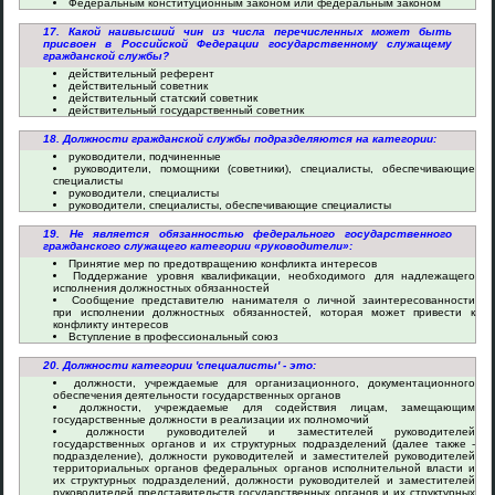
Федеральным конституционным законом или федеральным законом
17. Какой наивысший чин из числа перечисленных может быть
присвоен в Российской Федерации государственному служащему
гражданской службы?
действительный референт
действительный советник
действительный статский советник
действительный государственный советник
18. Должности гражданской службы подразделяются на категории:
руководители, подчиненные
руководители, помощники (советники), специалисты, обеспечивающие
специалисты
руководители, специалисты
руководители, специалисты, обеспечивающие специалисты
19. Не является обязанностью федерального государственного
гражданского служащего категории «руководители»:
Принятие мер по предотвращению конфликта интересов
Поддержание уровня квалификации, необходимого для надлежащего
исполнения должностных обязанностей
Сообщение представителю нанимателя о личной заинтересованности
при исполнении должностных обязанностей, которая может привести к
конфликту интересов
Вступление в профессиональный союз
20. Должности категории 'специалисты' - это:
должности, учреждаемые для организационного, документационного
обеспечения деятельности государственных органов
должности, учреждаемые для содействия лицам, замещающим
государственные должности в реализации их полномочий
должности руководителей и заместителей руководителей
государственных органов и их структурных подразделений (далее также -
подразделение), должности руководителей и заместителей руководителей
территориальных органов федеральных органов исполнительной власти и
их структурных подразделений, должности руководителей и заместителей
руководителей представительств государственных органов и их структурных