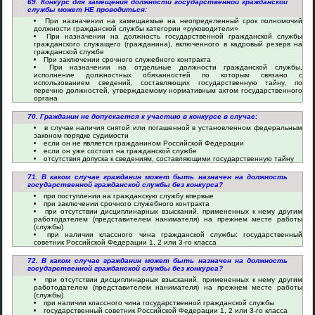
69. Конкурс для замещения должности государственной гражданской
службы может НЕ проводиться:
При назначении на замещаемые на неопределенный срок полномочий
должности гражданской службы категории «руководители»
При назначении на должность государственной гражданской службы
гражданского служащего (гражданина), включенного в кадровый резерв на
гражданской службе
При заключении срочного служебного контракта
При назначении на отдельные должности гражданской службы,
исполнение должностных обязанностей по которым связано с
использованием сведений, составляющих государственную тайну, по
перечню должностей, утверждаемому нормативным актом государственного
органа
70. Гражданин не допускается к участию в конкурсе в случае:
в случае наличия снятой или погашенной в установленном федеральным
законом порядке судимости
если он не является гражданином Российской Федерации
если он уже состоит на гражданской службе
отсутствия допуска к сведениям, составляющими государственную тайну
71. В каком случае гражданин может быть назначен на должность
государственной гражданской службы без конкурса?
при поступлении на гражданскую службу впервые
при заключении срочного служебного контракта
при отсутствии дисциплинарных взысканий, примененных к нему другим
работодателем (представителем нанимателя) на прежнем месте работы
(службы)
при наличии классного чина гражданской службы: государственный
советник Российской Федерации 1, 2 или 3-го класса
72. В каком случае гражданин может быть назначен на должность
государственной гражданской службы без конкурса?
при отсутствии дисциплинарных взысканий, примененных к нему другим
работодателем (представителем нанимателя) на прежнем месте работы
(службы)
при наличии классного чина государственной гражданской службы
государственный советник Российской Федерации 1, 2 или 3-го класса