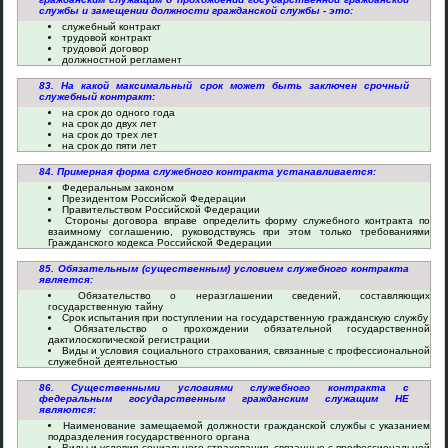
службы и замещении должности гражданской службы - это:
служебный контракт
трудовой контракт
трудовой договор
должностной регламент
83. На какой максимальный срок может быть заключен срочный
служебный контракт:
на срок до одного года
на срок до двух лет
на срок до трех лет
на срок до пяти лет
84. Примерная форма служебного контракта устанавливается:
Федеральным законом
Президентом Российской Федерации
Правительством Российской Федерации
Стороны договора вправе определить форму служебного контракта по
взаимному соглашению, руководствуясь при этом только требованиями
Гражданского кодекса Российской Федерации
85. Обязательным (существенным) условием служебного контракта
является:
Обязательство о неразглашении сведений, составляющих
государственную тайну
Срок испытания при поступлении на государственную гражданскую службу
Обязательство о прохождении обязательной государственной
дактилоскопической регистрации
Виды и условия социального страхования, связанные с профессиональной
служебной деятельностью
86. Существенными условиями служебного контракта с
федеральным государственным гражданским служащим НЕ
являются:
Наименование замещаемой должности гражданской службы с указанием
подразделения государственного органа
Виды и условия социального страхования, связанные с профессиональной