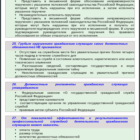
Представить в письменной форме обоснование неправомерности
поручения с указанием положений законодательства Российской Федерации,
которые могут быть нарушены при его исполнении, а затем исполнить
указанное поручени
Незамедлительно исполнить поручение
Представить в письменной форме обоснование неправомерности
поручения с указанием положений законодательства Российской Федерации,
которые могут быть нарушены при его исполнении и получить от
руководителя подтверждение этого поручения в письменной форме. В случае
подтверждения руководителем данного поручения без правового
обоснования он обязан отказаться от его исполнения.
25. Грубым нарушением гражданским служащим своих должностных
обязанностей НЕ признается:
Отсутствие на служебном месте без уважительных причин более четырех
часов подряд в течение служебного дня
Появление на службе в состоянии алкогольного, наркотического или иного
токсического опьянения
Разглашение сведений, составляющих государственную и иную
охраняемую федеральным законом тайну
Неисполнение гражданским служащим по уважительной причине
должностных обязанностей
26. Должностные регламенты гражданских служащих
утверждаются:
Федеральным законом «О государственной гражданской службе
Российской Федерации»
представителем нанимателя
соответствующим органом по управлению государственной гражданской
службой
правовым актом субъекта Российской Федерации
27. От показателей эффективности и результативности
профессиональной служебной деятельности гражданского
служащего может зависеть:
оплата труда
размер отпуска
количество должностных обязанностей