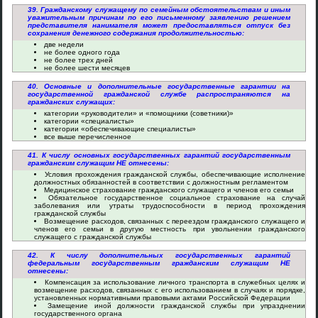
39. Гражданскому служащему по семейным обстоятельствам и иным
уважительным причинам по его письменному заявлению решением
представителя нанимателя может предоставляться отпуск без
сохранения денежного содержания продолжительностью:
две недели
не более одного года
не более трех дней
не более шести месяцев
40. Основные и дополнительные государственные гарантии на
государственной гражданской службе распространяются на
гражданских служащих:
категории «руководители» и «помощники (советники)»
категории «специалисты»
категории «обеспечивающие специалисты»
все выше перечисленное
41. К числу основных государственных гарантий государственным
гражданским служащим НЕ отнесены:
Условия прохождения гражданской службы, обеспечивающие исполнение
должностных обязанностей в соответствии с должностным регламентом
Медицинское страхование гражданского служащего и членов его семьи
Обязательное государственное социальное страхование на случай
заболевания или утраты трудоспособности в период прохождения
гражданской службы
Возмещение расходов, связанных с переездом гражданского служащего и
членов его семьи в другую местность при увольнении гражданского
служащего с гражданской службы
42. К числу дополнительных государственных гарантий
федеральным государственным гражданским служащим НЕ
отнесены:
Компенсация за использование личного транспорта в служебных целях и
возмещение расходов, связанных с его использованием в случаях и порядке,
установленных нормативными правовыми актами Российской Федерации
Замещение иной должности гражданской службы при упразднении
государственного органа