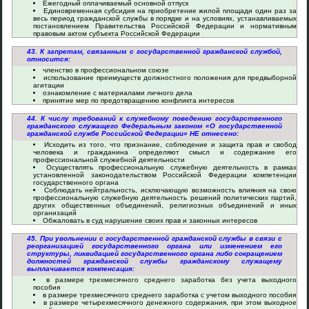
Ежегодный оплачиваемый основной отпуск
Единовременная субсидия на приобретение жилой площади один раз за
весь период гражданской службы в порядке и на условиях, устанавливаемых
постановлением Правительства Российской Федерации и нормативным
правовым актом субъекта Российской Федерации
43. К запретам, связанным с государственной гражданской службой,
относится:
членство в профессиональном союзе
использование преимуществ должностного положения для предвыборной
агитации
ознакомление с материалами личного дела
принятие мер по предотвращению конфликта интересов
44. К числу требований к служебному поведению государственного
гражданского служащего Федеральным законом «О государственной
гражданской службе Российской Федерации» НЕ отнесено:
Исходить из того, что признание, соблюдение и защита прав и свобод
человека и гражданина определяют смысл и содержание его
профессиональной служебной деятельности
Осуществлять профессиональную служебную деятельность в рамках
установленной законодательством Российской Федерации компетенции
государственного органа
Соблюдать нейтральность, исключающую возможность влияния на свою
профессиональную служебную деятельность решений политических партий,
других общественных объединений, религиозных объединений и иных
организаций
Обжаловать в суд нарушение своих прав и законных интересов
45. При увольнении с государственной гражданской службы в связи с
реорганизацией государственного органа или изменением его
структуры, ликвидацией государственного органа либо сокращением
должностей гражданской службы гражданскому служащему
выплачивается компенсация:
в размере трехмесячного среднего заработка без учета выходного
пособия
в размере трехмесячного среднего заработка с учетом выходного пособия
в размере четырехмесячного денежного содержания, при этом выходное