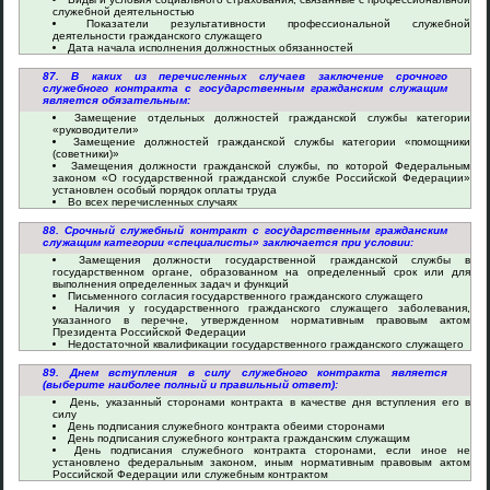
служебной деятельностью
Показатели результативности профессиональной служебной
деятельности гражданского служащего
Дата начала исполнения должностных обязанностей
87. В каких из перечисленных случаев заключение срочного
служебного контракта с государственным гражданским служащим
является обязательным:
Замещение отдельных должностей гражданской службы категории
«руководители»
Замещение должностей гражданской службы категории «помощники
(советники)»
Замещения должности гражданской службы, по которой Федеральным
законом «О государственной гражданской службе Российской Федерации»
установлен особый порядок оплаты труда
Во всех перечисленных случаях
88. Срочный служебный контракт с государственным гражданским
служащим категории «специалисты» заключается при условии:
Замещения должности государственной гражданской службы в
государственном органе, образованном на определенный срок или для
выполнения определенных задач и функций
Письменного согласия государственного гражданского служащего
Наличия у государственного гражданского служащего заболевания,
указанного в перечне, утвержденном нормативным правовым актом
Президента Российской Федерации
Недостаточной квалификации государственного гражданского служащего
89. Днем вступления в силу служебного контракта является
(выберите наиболее полный и правильный ответ):
День, указанный сторонами контракта в качестве дня вступления его в
силу
День подписания служебного контракта обеими сторонами
День подписания служебного контракта гражданским служащим
День подписания служебного контракта сторонами, если иное не
установлено федеральным законом, иным нормативным правовым актом
Российской Федерации или служебным контрактом