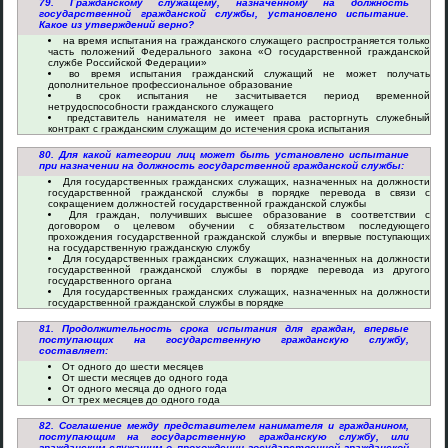
79. Гражданскому служащему, назначенному на должность
государственной гражданской службы, установлено испытание.
Какое из утверждений верно?
на время испытания на гражданского служащего распространяется только
часть положений Федерального закона «О государственной гражданской
службе Российской Федерации»
во время испытания гражданский служащий не может получать
дополнительное профессиональное образование
в срок испытания не засчитывается период временной
нетрудоспособности гражданского служащего
представитель нанимателя не имеет права расторгнуть служебный
контракт с гражданским служащим до истечения срока испытания
80. Для какой категории лиц может быть установлено испытание
при назначении на должность государственной гражданской службы:
Для государственных гражданских служащих, назначенных на должности
государственной гражданской службы в порядке перевода в связи с
сокращением должностей государственной гражданской службы
Для граждан, получивших высшее образование в соответствии с
договором о целевом обучении с обязательством последующего
прохождения государственной гражданской службы и впервые поступающих
на государственную гражданскую службу
Для государственных гражданских служащих, назначенных на должности
государственной гражданской службы в порядке перевода из другого
государственного органа
Для государственных гражданских служащих, назначенных на должности
государственной гражданской службы в порядке
81. Продолжительность срока испытания для граждан, впервые
поступающих на государственную гражданскую службу,
составляет:
От одного до шести месяцев
От шести месяцев до одного года
От одного месяца до одного года
От трех месяцев до одного года
82. Соглашение между представителем нанимателя и гражданином,
поступающим на государственную гражданскую службу, или
гражданским служащим о прохождении государственной гражданской