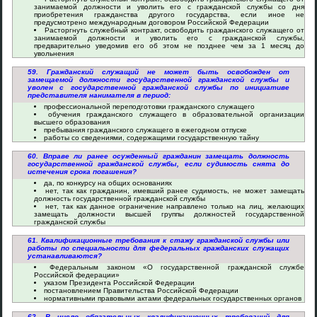
занимаемой должности и уволить его с гражданской службы со дня
приобретения гражданства другого государства, если иное не
предусмотрено международным договором Российской Федерации
Расторгнуть служебный контракт, освободить гражданского служащего от
занимаемой должности и уволить его с гражданской службы,
предварительно уведомив его об этом не позднее чем за 1 месяц до
увольнения
59. Гражданский служащий не может быть освобожден от
замещаемой должности государственной гражданской службы и
уволен с государственной гражданской службы по инициативе
представителя нанимателя в период:
профессиональной переподготовки гражданского служащего
обучения гражданского служащего в образовательной организации
высшего образования
пребывания гражданского служащего в ежегодном отпуске
работы со сведениями, содержащими государственную тайну
60. Вправе ли ранее осужденный гражданин замещать должность
государственной гражданской службы, если судимость снята до
истечения срока погашения?
да, по конкурсу на общих основаниях
нет, так как гражданин, имевший ранее судимость, не может замещать
должность государственной гражданской службы
нет, так как данное ограничение направлено только на лиц, желающих
замещать должности высшей группы должностей государственной
гражданской службы
61. Квалификационные требования к стажу гражданской службы или
работы по специальности для федеральных гражданских служащих
устанавливаются?
Федеральным законом «О государственной гражданской службе
Российской федерации»
указом Президента Российской Федерации
постановлением Правительства Российской Федерации
нормативными правовыми актами федеральных государственных органов
62. В число обязательных квалификационных требований для