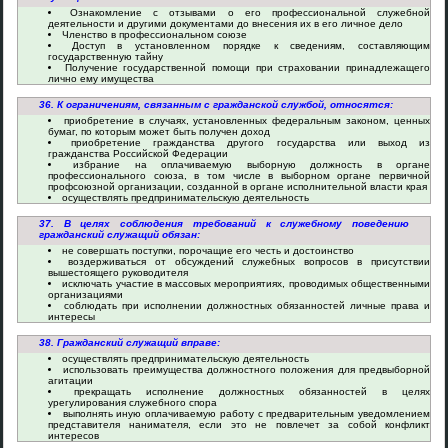
Ознакомление с отзывами о его профессиональной служебной
деятельности и другими документами до внесения их в его личное дело
Членство в профессиональном союзе
Доступ в установленном порядке к сведениям, составляющим
государственную тайну
Получение государственной помощи при страховании принадлежащего
лично ему имущества
36. К ограничениям, связанным с гражданской службой, относятся:
приобретение в случаях, установленных федеральным законом, ценных
бумаг, по которым может быть получен доход
приобретение гражданства другого государства или выход из
гражданства Российской Федерации
избрание на оплачиваемую выборную должность в органе
профессионального союза, в том числе в выборном органе первичной
профсоюзной организации, созданной в органе исполнительной власти края
осуществлять предпринимательскую деятельность
37. В целях соблюдения требований к служебному поведению
гражданский служащий обязан:
не совершать поступки, порочащие его честь и достоинство
воздерживаться от обсуждений служебных вопросов в присутствии
вышестоящего руководителя
исключать участие в массовых мероприятиях, проводимых общественными
организациями
соблюдать при исполнении должностных обязанностей личные права и
интересы
38. Гражданский служащий вправе:
осуществлять предпринимательскую деятельность
использовать преимущества должностного положения для предвыборной
агитации
прекращать исполнение должностных обязанностей в целях
урегулирования служебного спора
выполнять иную оплачиваемую работу с предварительным уведомлением
представителя нанимателя, если это не повлечет за собой конфликт
интересов