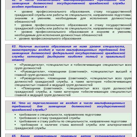
замещения должностей государственной гражданской службы
входят требования к:
уровню профессионального образования, стажу государственной
гражданской службы или работы по специальности, направлению подготовки,
знаниям и умениям, необходимым для исполнения должностных
обязанностей
уровню профессионального образования и стажу государственной
гражданской службы или работы по специальности, направлению подготовки
уровню профессионального образования и знаниям и умениям,
необходимым для исполнения должностных обязанностей
уровню профессионального образования
63. Наличие высшего образования не ниже уровня специалиста,
магистратуры входит в число квалификационных требований для
замещения должностей федеральной государственной гражданской
службы категорий (выберите наиболее полный и правильный
ответ):
«Руководители», «специалисты» и «обеспечивающие специалисты» всех
групп должностей
«Руководители», «помощники (советники)», «специалисты» высшей и
главной групп должностей
«Руководители», «помощники (советники)», «специалисты» всех групп
должностей гражданской службы, а также категории «обеспечивающие
специалисты» главной и ведущей групп должностей
«Помощники (советники)», «специалисты» всех групп должностей
гражданской службы, а также категории «обеспечивающие специалисты»
главной и ведущей групп должностей
64. Что из перечисленного не входит в число квалификационных
требований для замещения должностей государственной
гражданской службы?
требование к специальности, направлению подготовки
требование к стажу гражданской службы
требование к стажу работы по специальности, направлению подготовки
требование о наличии стажа военной службы или альтернативной
гражданской службы
65. Каким нормативным правовым актом устанавливаются