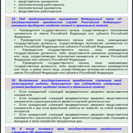
представитель нанимателя
уполномоченный работодатель
уполномоченный наниматель
представитель работодателя
33. Под представителем нанимателя Федеральный закон «О
государственной гражданской службе Российской Федерации»
понимает (выберите наиболее полный и правильный ответ):
Руководителя государственного органа, осуществляющего полномочия
нанимателя от имени Российской Федерации или субъекта Российской
Федерации
Руководителя государственного органа либо лицо, замещающее
государственную должность, осуществляющих полномочия нанимателя от
имени Российской Федерации или субъекта Российской Федерации
Руководителя государственного органа, лицо, замещающее
государственную должность, либо представителя указанных руководителя
или лица, осуществляющих полномочия нанимателя от имени Российской
Федерации или субъекта Российской Федерации
Руководителя государственного органа, лицо, замещающее
государственную должность, либо представителя указанных руководителя
или лица, а равно иного лица, осуществляющих полномочия нанимателя от
имени Российской Федерации или субъекта Российской Федерации
34. Выполнение государственным гражданским служащим иной
оплачиваемой работы допускается при соблюдении следующих
условий (выберите наиболее полный и правильный ответ):
Если гражданский служащий предварительно уведомил представителя
нанимателя
Если гражданский служащий предварительно уведомил представителя
нанимателя и указанная работа является научной деятельностью
Если гражданский служащий предварительно уведомил представителя
нанимателя и при этом выполнение работы не повлечет за собой конфликт
интересов
Если гражданский служащий предварительно уведомил представителя
нанимателя и указанная работа будет выполняться гражданским служащим в
выходные и (или) нерабочие праздничные дни
35. К числу основных прав государственного гражданского
служащего НЕ относится: