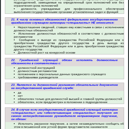
подразделений, замещаемые на определенный срок полномочий или без
ограничения срока полномочий
должности, учреждаемые для профессионального обеспечения
выполнения государственными органами установленных задач и функций
21. К числу основных обязанностей федерального государственного
гражданского служащего категории «специалисты» НЕ относится:
Неразглашение сведений, ставших ему известными в связи с исполнением
должностных обязанностей
Исполнение должностных обязанностей в соответствии с должностным
регламентом
Сообщение о выходе из гражданства Российской Федерации или о
приобретении гражданства другого государства в день выхода из
гражданства Российской Федерации или в день приобретения гражданства
другого государства
Должностной рост на конкурсной основе
22. Гражданский служащий обязан исполнять должностные
обязанности в соответствии с:
должностной инструкцией
должностным регламентом
положением о персональных данных гражданского служащего
требованиями руководителя
23. Является ли должностной регламент обязательным документом
на государственной гражданской службе:
да
нет
обязателен только для должностей высшей и главной группы должностей
обязателен, если предусмотрен в положении о подразделении
24. В случае если государственный гражданский служащий категории
«специалисты» или «обеспечивающие специалисты» получает от
своего непосредственного руководителя неправомерное поручение,
он обязан:
Исполнить указанное поручение, а затем незамедлительно сообщить об
этом в письменной или устной форме представителю нанимателя