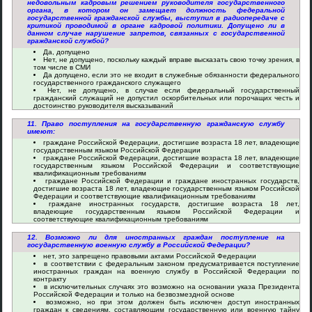
недовольным кадровым решением руководителя государственного
органа, в котором он замещает должность федеральной
государственной гражданской службы, выступил в радиопередаче с
критикой проводимой в органе кадровой политики. Допущено ли в
данном случае нарушение запретов, связанных с государственной
гражданской службой?
Да, допущено
Нет, не допущено, поскольку каждый вправе высказать свою точку зрения, в
том числе в СМИ
Да допущено, если это не входит в служебные обязанности федерального
государственного гражданского служащего
Нет, не допущено, в случае если федеральный государственный
гражданский служащий не допустил оскорбительных или порочащих честь и
достоинство руководителя высказываний
11. Право поступления на государственную гражданскую службу
имеют:
граждане Российской Федерации, достигшие возраста 18 лет, владеющие
государственным языком Российской Федерации
граждане Российской Федерации, достигшие возраста 18 лет, владеющие
государственным языком Российской Федерации и соответствующие
квалификационным требованиям
граждане Российской Федерации и граждане иностранных государств,
достигшие возраста 18 лет, владеющие государственным языком Российской
Федерации и соответствующие квалификационным требованиям
граждане иностранных государств, достигшие возраста 18 лет,
владеющие государственным языком Российской Федерации и
соответствующие квалификационным требованиям
12. Возможно ли для иностранных граждан поступление на
государственную военную службу в Российской Федерации?
нет, это запрещено правовыми актами Российской Федерации
в соответствии с федеральным законом предусматривается поступление
иностранных граждан на военную службу в Российской Федерации по
контракту
в исключительных случаях это возможно на основании указа Президента
Российской Федерации и только на безвозмездной основе
возможно, но при этом должен быть исключен доступ иностранных
граждан к сведениям, составляющим государственную или военную тайну