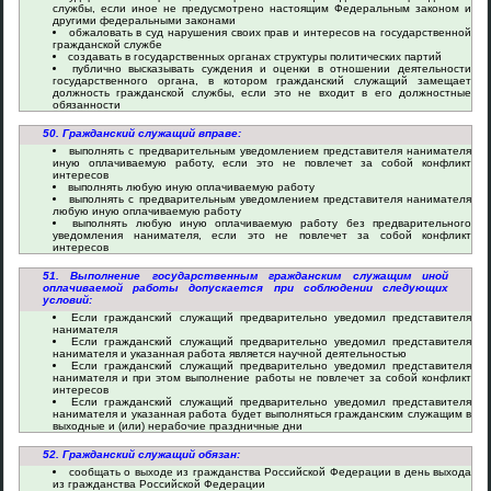
службы, если иное не предусмотрено настоящим Федеральным законом и
другими федеральными законами
обжаловать в суд нарушения своих прав и интересов на государственной
гражданской службе
создавать в государственных органах структуры политических партий
публично высказывать суждения и оценки в отношении деятельности
государственного органа, в котором гражданский служащий замещает
должность гражданской службы, если это не входит в его должностные
обязанности
50. Гражданский служащий вправе:
выполнять с предварительным уведомлением представителя нанимателя
иную оплачиваемую работу, если это не повлечет за собой конфликт
интересов
выполнять любую иную оплачиваемую работу
выполнять с предварительным уведомлением представителя нанимателя
любую иную оплачиваемую работу
выполнять любую иную оплачиваемую работу без предварительного
уведомления нанимателя, если это не повлечет за собой конфликт
интересов
51. Выполнение государственным гражданским служащим иной
оплачиваемой работы допускается при соблюдении следующих
условий:
Если гражданский служащий предварительно уведомил представителя
нанимателя
Если гражданский служащий предварительно уведомил представителя
нанимателя и указанная работа является научной деятельностью
Если гражданский служащий предварительно уведомил представителя
нанимателя и при этом выполнение работы не повлечет за собой конфликт
интересов
Если гражданский служащий предварительно уведомил представителя
нанимателя и указанная работа будет выполняться гражданским служащим в
выходные и (или) нерабочие праздничные дни
52. Гражданский служащий обязан:
сообщать о выходе из гражданства Российской Федерации в день выхода
из гражданства Российской Федерации