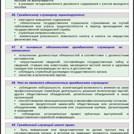
пособие не выплачивается
в размере четырехмесячного денежного содержания с учетом выходного
пособия
46. Гражданскому служащему гарантируются:
ежегодное повышение содержания
обязательное государственное социальное страхование на случай
заболевания или утраты трудоспособности в период прохождения им
государственной гражданской службы
служебная неприкосновенность
компенсация уплаченного земельного налога и налога на имущество
физических лиц
47. К основным обязанностям гражданского служащего не
относится:
исполнение должностных обязанностей в соответствии с должностным
регламентом
неразглашение сведений, составляющих государственную тайну, и
сведений, ставших ему известными, касающихся частной жизни и здоровья
граждан или затрагивающих их честь и достоинство
соблюдать служебный распорядок государственного органа
членство в политической партии
48. Что не является обязанностью гражданского служащего:
соблюдение нейтральности, исключающей возможность влияния на свою
профессиональную служебную деятельность, решения политических партий,
других общественных объединений, религиозных объединений и иных
организаций
способствование межнациональному и межконфессиональному согласию
оказание предпочтения каким-либо общественным или религиозным
объединениям, профессиональным или социальным группам, организациям
и гражданам
соблюдение установленных правил публичных выступлений и
предоставления служебной информации
49. Гражданский служащий имеет право:
быть поверенным или представителем по делам третьих лиц в
государственном органе, в котором он замещает должность гражданской