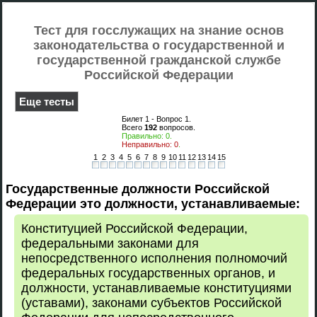
Тест для госслужащих на знание основ
законодательства о государственной и
государственной гражданской службе
Российской Федерации
Еще тесты
Билет 1 - Вопрос
1
.
Всего
192
вопросов.
Правильно:
0
.
Неправильно:
0
.
1
2
3
4
5
6
7
8
9
10
11
12
13
14
15
Государственные должности Российской
Федерации это должности, устанавливаемые:
Конституцией Российской Федерации,
федеральными законами для
непосредственного исполнения полномочий
федеральных государственных органов, и
должности, устанавливаемые конституциями
(уставами), законами субъектов Российской