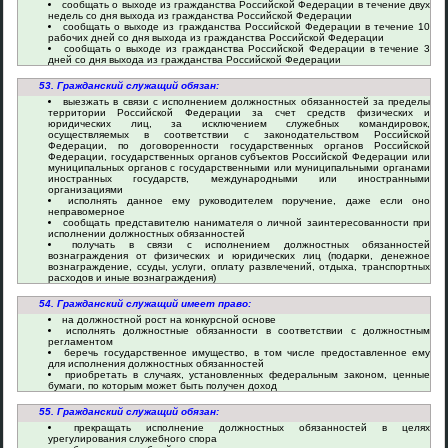
сообщать о выходе из гражданства Российской Федерации в течение двух
недель со дня выхода из гражданства Российской Федерации
сообщать о выходе из гражданства Российской Федерации в течение 10
рабочих дней со дня выхода из гражданства Российской Федерации
сообщать о выходе из гражданства Российской Федерации в течение 3
дней со дня выхода из гражданства Российской Федерации
53. Гражданский служащий обязан:
выезжать в связи с исполнением должностных обязанностей за пределы
территории Российской Федерации за счет средств физических и
юридических лиц, за исключением служебных командировок,
осуществляемых в соответствии с законодательством Российской
Федерации, по договоренности государственных органов Российской
Федерации, государственных органов субъектов Российской Федерации или
муниципальных органов с государственными или муниципальными органами
иностранных государств, международными или иностранными
организациями
исполнять данное ему руководителем поручение, даже если оно
неправомерное
сообщать представителю нанимателя о личной заинтересованности при
исполнении должностных обязанностей
получать в связи с исполнением должностных обязанностей
вознаграждения от физических и юридических лиц (подарки, денежное
вознаграждение, ссуды, услуги, оплату развлечений, отдыха, транспортных
расходов и иные вознаграждения)
54. Гражданский служащий имеет право:
на должностной рост на конкурсной основе
исполнять должностные обязанности в соответствии с должностным
регламентом
беречь государственное имущество, в том числе предоставленное ему
для исполнения должностных обязанностей
приобретать в случаях, установленных федеральным законом, ценные
бумаги, по которым может быть получен доход
55. Гражданский служащий обязан:
прекращать исполнение должностных обязанностей в целях
урегулирования служебного спора