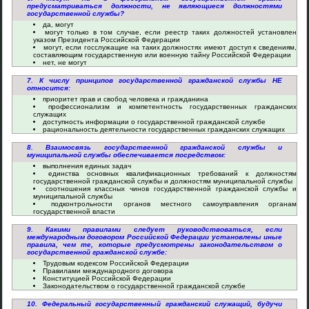
предусматриваться должности, не являющиеся должностями
государственной службы?
да, могут
могут только в том случае, если реестр таких должностей установлен
указом Президента Российской Федерации
могут, если госслужащие на таких должностях имеют доступ к сведениям,
составляющим государственную или военную тайну Российской Федерации
нет, не могут
7. К числу принципов государственной гражданской службы НЕ
относится:
приоритет прав и свобод человека и гражданина
профессионализм и компетентность государственных гражданских
служащих
доступность информации о государственной гражданской службе
рациональность деятельности государственных гражданских служащих
8. Взаимосвязь государственной гражданской службы и
муниципальной службы обеспечивается посредством:
выполнения единых задач
единства основных квалификационных требований к должностям
государственной гражданской службы и должностям муниципальной службы
соотношения классных чинов государственной гражданской службы и
муниципальной службы
подконтрольности органов местного самоуправления органам
государственной власти
9. Какими правилами следует руководствоваться, если
международным договором Российской Федерации установлены иные
правила, чем те, которые предусмотрены законодательством о
государственной гражданской службе:
Трудовым кодексом Российской Федерации
Правилами международного договора
Конституцией Российской Федерации
Законодательством о государственной гражданской службе
10. Федеральный государственный гражданский служащий, будучи