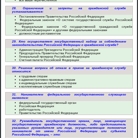
все выше перечисленное
28. Ограничения и запреты на гражданской службе
устанавливаются:
Постановлением Правительства Российской Федерации
Федеральным законом «О системе государственной службы Российской
Федерации»
Федеральным законом «О государственной гражданской службе
Российской Федерации» и другими федеральными законами
должностным регламентом
29. Кто осуществляет государственный надзор за соблюдением
законодательства Российской Федерации о гражданской службе?
Администрация Президента Российской Федерации
Председатель Правительства Российской Федерации
Генеральный прокурор Российской Федерации
Счетная палата Российской Федерации
30. Решение вопроса об отказе в приеме на гражданскую службу
относится:
к трудовым спорам
к административно-правовым спорам
к индивидуальным служебным спорам
к коллективным служебным спорам
31. Нанимателем федерального государственного служащего
является:
федеральный государственный орган
Российская Федерация
работодатель
Правительство Российской Федерации
32. Руководитель государственного органа, лицо, замещающее
государственную гражданскую должность, либо представитель
указанных руководителя или лица, осуществляющие полномочия
нанимателя от имени Российской Федерации или субъекта
Российской Федерации, – это: