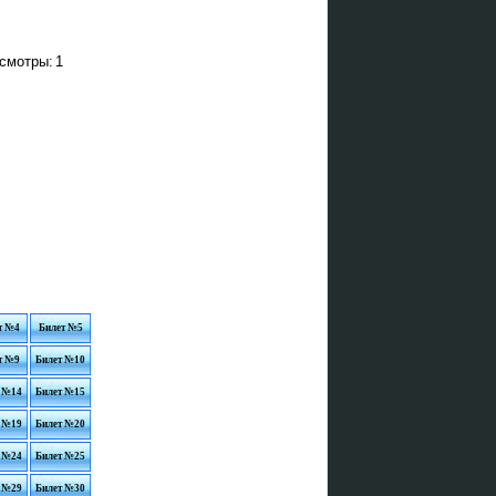
смотры:
1
т №4
Билет №5
т №9
Билет №10
 №14
Билет №15
 №19
Билет №20
 №24
Билет №25
 №29
Билет №30