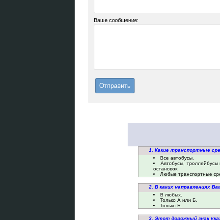
Ваше сообщение:
1. Какие транспортные с
Все автобусы.
Автобусы, троллейбусы
остановок.
Любые транспортные сре
2. В каких направлениях В
В любых.
Только А или Б.
Только Б.
3. Этот дорожный знак ук