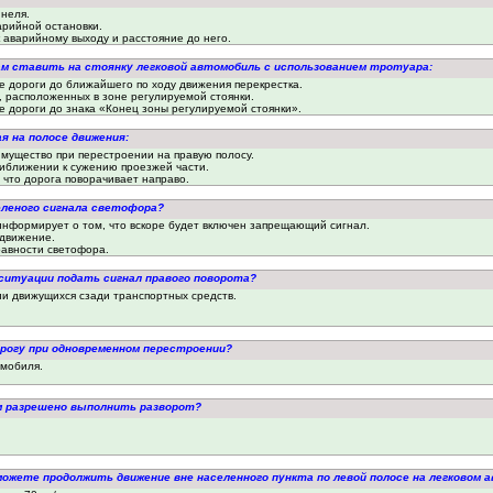
ннеля.
арийной остановки.
 аварийному выходу и расстояние до него.
ам ставить на стоянку легковой автомобиль с использованием тротуара:
е дороги до ближайшего по ходу движения перекрестка.
, расположенных в зоне регулируемой стоянки.
е дороги до знака «Конец зоны регулируемой стоянки».
я на полосе движения:
мущество при перестроении на правую полосу.
иближении к сужению проезжей части.
 что дорога поворачивает направо.
еленого сигнала светофора?
нформирует о том, что вскоре будет включен запрещающий сигнал.
движение.
авности светофора.
 ситуации подать сигнал правого поворота?
ии движущихся сзади транспортных средств.
орогу при одновременном перестроении?
омобиля.
ам разрешено выполнить разворот?
можете продолжить движение вне населенного пункта по левой полосе на легковом 