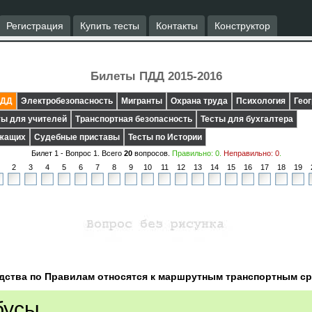
Регистрация
Купить тесты
Контакты
Конструктор
Билеты ПДД 2015-2016
ДД
Электробезопасность
Мигранты
Охрана труда
Психология
Гео
ты для учителей
Транспортная безопасность
Тесты для бухгалтера
ужащих
Судебные приставы
Тесты по Истории
Билет 1 - Вопрос
1
. Всего
20
вопросов.
Правильно:
0
.
Неправильно:
0
.
2
3
4
5
6
7
8
9
10
11
12
13
14
15
16
17
18
19
дства по Правилам относятся к маршрутным транспортным с
бусы.