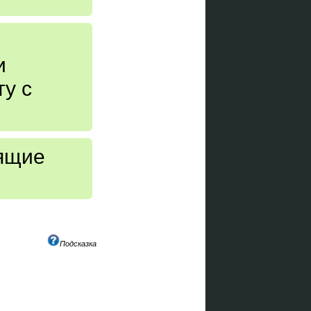
и
у с
ящие
Подсказка