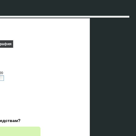
графия
20
редствам?