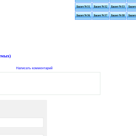
Билет №31
Билет №32
Билет №33
Билет
Билет №36
Билет №37
Билет №38
Билет
аемых)
Написать комментарий