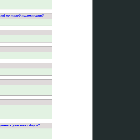
лей по такой траектории?
щенных участках дорог?