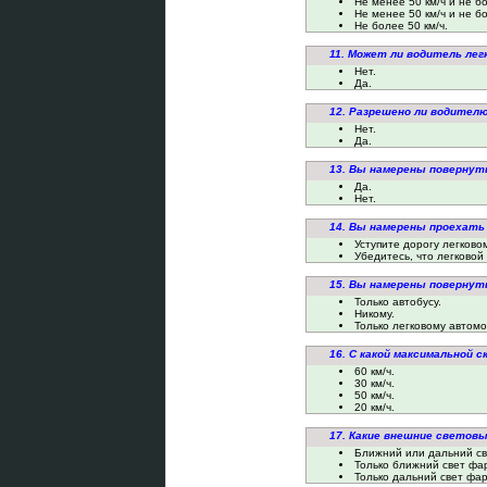
Не менее 50 км/ч и не бо
Не менее 50 км/ч и не бо
Не более 50 км/ч.
11. Может ли водитель ле
Нет.
Да.
12. Разрешено ли водител
Нет.
Да.
13. Вы намерены повернут
Да.
Нет.
14. Вы намерены проехать
Уступите дорогу легково
Убедитесь, что легковой
15. Вы намерены повернут
Только автобусу.
Никому.
Только легковому автом
16. С какой максимальной 
60 км/ч.
30 км/ч.
50 км/ч.
20 км/ч.
17. Какие внешние светов
Ближний или дальний св
Только ближний свет фа
Только дальний свет фар