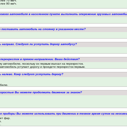
лее 70 км/ч.
лее 90 км/ч.
гкового автомобиля в населенном пункте выполнить опережение грузовых автомоби
ю поставить автомобиль на стоянку в указанном месте?
ь направо. Следует ли уступить дорогу автобусу?
 перекресток в прямом направлении. Ваши действия?
му автомобилю, поскольку он первым въехал на перекресток.
 автомобиль уступает дорогу и проедете перекресток первым.
ь налево. Кому следует уступить дорогу?
обилю.
скоростью Вы можете продолжить движение за знаком?
ые приборы Вы можете использовать при движении в темное время суток на неосве
ет фар.
р.
.