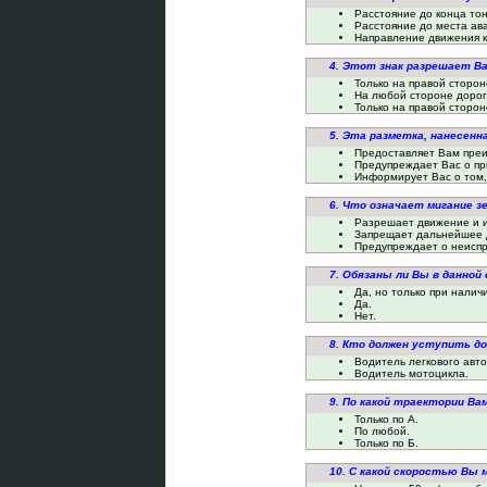
Расстояние до конца то
Расстояние до места ав
Направление движения к
4. Этот знак разрешает В
Только на правой сторон
На любой стороне дорог
Только на правой сторон
5. Эта разметка, нанесенна
Предоставляет Вам преи
Предупреждает Вас о пр
Информирует Вас о том,
6. Что означает мигание з
Разрешает движение и и
Запрещает дальнейшее 
Предупреждает о неиспр
7. Обязаны ли Вы в данной
Да, но только при налич
Да.
Нет.
8. Кто должен уступить д
Водитель легкового авт
Водитель мотоцикла.
9. По какой траектории В
Только по А.
По любой.
Только по Б.
10. С какой скоростью Вы 