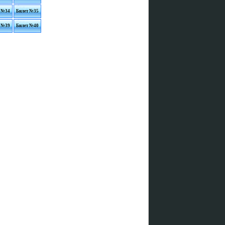
 №34
Билет №35
 №39
Билет №40