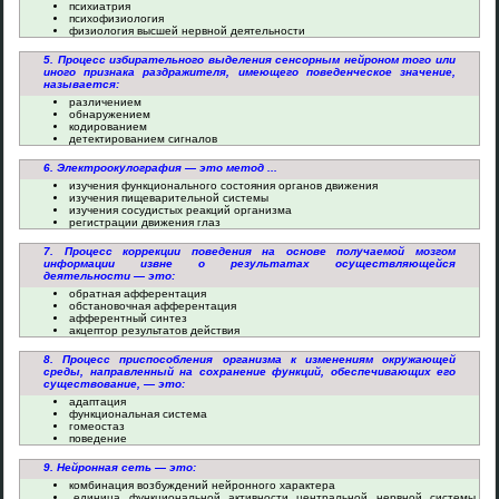
психиатрия
психофизиология
физиология высшей нервной деятельности
5. Процесс избирательного выделения сенсорным нейроном того или
иного признака раздражителя, имеющего поведенческое значение,
называется:
различением
обнаружением
кодированием
детектированием сигналов
6. Электроокулография — это метод ...
изучения функционального состояния органов движения
изучения пищеварительной системы
изучения сосудистых реакций организма
регистрации движения глаз
7. Процесс коррекции поведения на основе получаемой мозгом
информации извне о результатах осуществляющейся
деятельности — это:
обратная афферентация
обстановочная афферентация
афферентный синтез
акцептор результатов действия
8. Процесс приспособления организма к изменениям окружающей
среды, направленный на сохранение функций, обеспечивающих его
существование, — это:
адаптация
функциональная система
гомеостаз
поведение
9. Нейронная сеть — это:
комбинация возбуждений нейронного характера
единица функциональной активности центральной нервной системы,