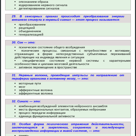
опознанием образа
кодированием нервного сигнала
детектированием сигналов
29. В сенсорных органах происходит преобразование энергии
внешнего стимула в нервный сигнал — этот процесс называется:
преобразованием
рецепцией
объединением
генерализацией
30. Сон — это:
психическое состояние общего возбуждения
психические процессы, связанные с потребностями и мотивами,
отражающие в форме непосредственных субъективных переживаний
действующие на индивида явления и ситуации
специфическое состояние нервной системы с характерными
особенностями и циклами мозговой деятельности
активное перемещение в пространстве
31. Нервные волокна, проводящие импульсы по направлению от
периферии организма к головному мозгу, — это:
моторные пути
мозг
эфферентные волокна
афферентные волокна
32. Синапс — это:
комбинация возбуждений элементов нейронного ансамбля
места функциональных контактов, образуемых нейронами
процесс передачи информации
единица функциональной активности
33. Особая форма психического отражения действительности,
заключающаяся в закреплении, сохранении и последующем
воспроизведении информации в живой системе, — это:
память