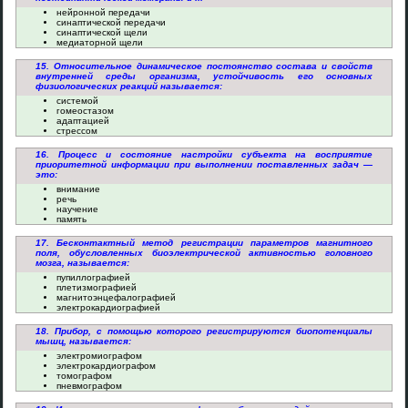
нейронной передачи
синаптической передачи
синаптической щели
медиаторной щели
15. Относительное динамическое постоянство состава и свойств
внутренней среды организма, устойчивость его основных
физиологических реакций называется:
системой
гомеостазом
адаптацией
стрессом
16. Процесс и состояние настройки субъекта на восприятие
приоритетной информации при выполнении поставленных задач —
это:
внимание
речь
научение
память
17. Бесконтактный метод регистрации параметров магнитного
поля, обусловленных биоэлектрической активностью головного
мозга, называется:
пупиллографией
плетизмографией
магнитоэнцефалографией
электрокардиографией
18. Прибор, с помощью которого регистрируются биопотенциалы
мышц, называется:
электромиографом
электрокардиографом
томографом
пневмографом