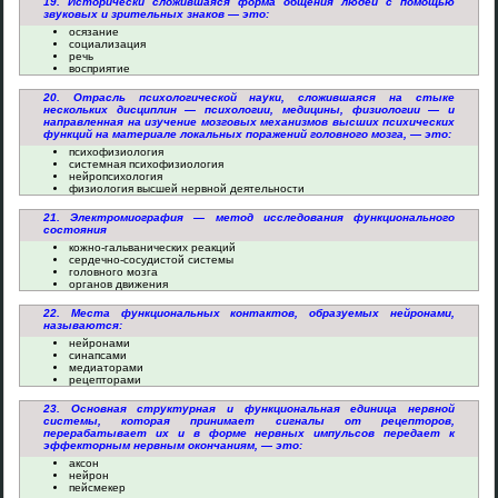
19. Исторически сложившаяся форма общения людей с помощью
звуковых и зрительных знаков — это:
осязание
социализация
речь
восприятие
20. Отрасль психологической науки, сложившаяся на стыке
нескольких дисциплин — психологии, медицины, физиологии — и
направленная на изучение мозговых механизмов высших психических
функций на материале локальных поражений головного мозга, — это:
психофизиология
системная психофизиология
нейропсихология
физиология высшей нервной деятельности
21. Электромиография — метод исследования функционального
состояния
кожно-гальванических реакций
сердечно-сосудистой системы
головного мозга
органов движения
22. Места функциональных контактов, образуемых нейронами,
называются:
нейронами
синапсами
медиаторами
рецепторами
23. Основная структурная и функциональная единица нервной
системы, которая принимает сигналы от рецепторов,
перерабатывает их и в форме нервных импульсов передает к
эффекторным нервным окончаниям, — это:
аксон
нейрон
пейсмекер