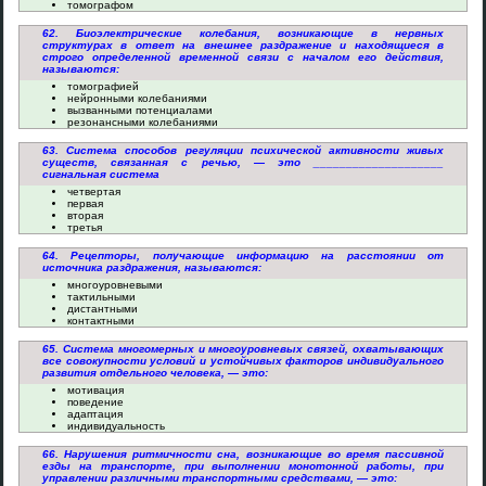
томографом
62. Биоэлектрические колебания, возникающие в нервных
структурах в ответ на внешнее раздражение и находящиеся в
строго определенной временной связи с началом его действия,
называются:
томографией
нейронными колебаниями
вызванными потенциалами
резонансными колебаниями
63. Система способов регуляции психической активности живых
существ, связанная с речью, — это ____________________
сигнальная система
четвертая
первая
вторая
третья
64. Рецепторы, получающие информацию на расстоянии от
источника раздражения, называются:
многоуровневыми
тактильными
дистантными
контактными
65. Система многомерных и многоуровневых связей, охватывающих
все совокупности условий и устойчивых факторов индивидуального
развития отдельного человека, — это:
мотивация
поведение
адаптация
индивидуальность
66. Нарушения ритмичности сна, возникающие во время пассивной
езды на транспорте, при выполнении монотонной работы, при
управлении различными транспортными средствами, — это: