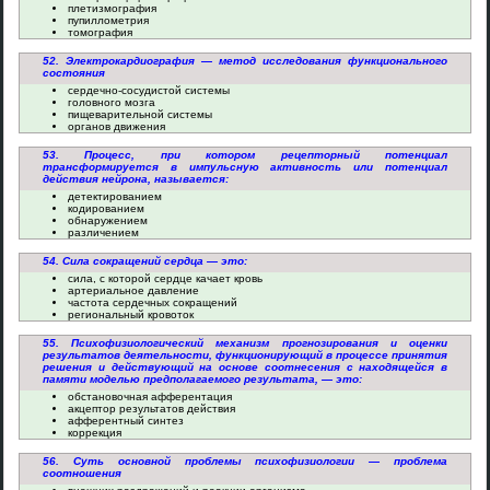
плетизмография
пупиллометрия
томография
52. Электрокардиография — метод исследования функционального
состояния
сердечно-сосудистой системы
головного мозга
пищеварительной системы
органов движения
53. Процесс, при котором рецепторный потенциал
трансформируется в импульсную активность или потенциал
действия нейрона, называется:
детектированием
кодированием
обнаружением
различением
54. Сила сокращений сердца — это:
сила, с которой сердце качает кровь
артериальное давление
частота сердечных сокращений
региональный кровоток
55. Психофизиологический механизм прогнозирования и оценки
результатов деятельности, функционирующий в процессе принятия
решения и действующий на основе соотнесения с находящейся в
памяти моделью предполагаемого результата, — это:
обстановочная афферентация
акцептор результатов действия
афферентный синтез
коррекция
56. Суть основной проблемы психофизиологии — проблема
соотношения