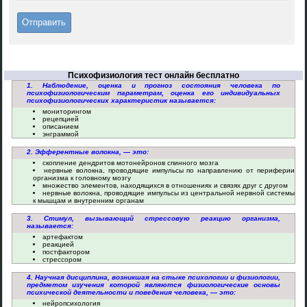
Психофизиология тест онлайн бесплатно
1. Наблюдение, оценка и прогноз состояния человека по
психофизиологическим параметрам, оценка его индивидуальных
психофизиологических характеристик называется:
мониторингом
рецепцией
описанием
энграммой
2. Эфферентные волокна, — это:
скопление дендритов мотонейронов спинного мозга
нервные волокна, проводящие импульсы по направлению от периферии
организма к головному мозгу
множество элементов, находящихся в отношениях и связях друг с другом
нервные волокна, проводящие импульсы из центральной нервной системы
к мышцам и внутренним органам
3. Стимул, вызывающий стрессовую реакцию организма,
называется:
артефактом
реакцией
постфактором
стрессором
4. Научная дисциплина, возникшая на стыке психологии и физиологии,
предметом изучения которой являются физиологические основы
психической деятельности и поведения человека, — это:
нейропсихология