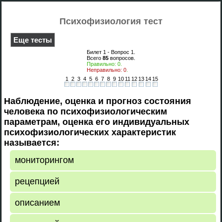
Психофизиология тест
Еще тесты
Билет 1 - Вопрос
1
.
Всего
85
вопросов.
Правильно:
0
.
Неправильно:
0
.
1
2
3
4
5
6
7
8
9
10
11
12
13
14
15
Наблюдение, оценка и прогноз состояния
человека по психофизиологическим
параметрам, оценка его индивидуальных
психофизиологических характеристик
называется:
мониторингом
рецепцией
описанием