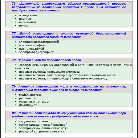
76. Целостный, определенным образом организованный процесс,
направленный на адаптацию организма к среде и на активное ее
преобразование, называется:
поведением
памятью
вниманием
речью
77. Метод регистрации и анализа суммарной биоэлектрической
активности головного мозга называется:
электроэнцефалографией
плетизмографией
пупиллографией
электрокардиографией
78. Нервная система представляет собой ...
совокупность нервных образований в организме человека и позвоночных
животных
нервные волокна, проводящие импульсы
нервные волокна, заполняющие пространство в головном мозге
нервные волокна, иннервирующие скелетную мускулатуру
79. Активное перемещение тела в пространстве на расстояния,
значительно превышающие его размеры, называется:
модальностью
рефлексом
мышечным тонусом
локомоцией
80. Разность потенциалов между участками кожной поверхности при
воздействии различных раздражителей называется:
сердечным ритмом
кожно-гальванической реакцией
электрической активностью кожи
реакцией сопротивления кожи