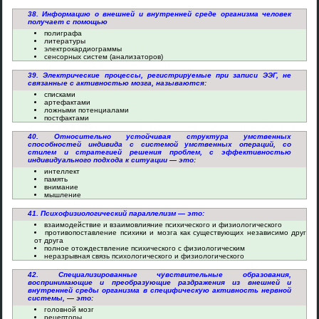
38. Информацию о внешней и внутренней среде организма человек
получает с помощью
полиграфа
литературы
электрокардиограммы
сенсорных систем (анализаторов)
39. Электрические процессы, регистрируемые при записи ЭЭГ, не
связанные с активностью мозга, называются:
списками
артефактами
ложными потенциалами
постфактами
40. Относительно устойчивая структура умственных
способностей индивида с системой умственных операций, со
стилем и стратегией решения проблем, с эффективностью
индивидуального подхода к ситуации — это:
интеллект
память
внимание
мышление
41. Психофизиологический параллелизм — это:
взаимодействие и взаимовлияние психического и физиологического
противопоставление психики и мозга как существующих независимо друг
от друга
полное отождествление психического c физиологическим
неразрывная связь психологического и физиологического
42. Специализированные чувствительные образования,
воспринимающие и преобразующие раздражения из внешней и
внутренней среды организма в специфическую активность нервной
системы, — это:
головной мозг
рецепторы