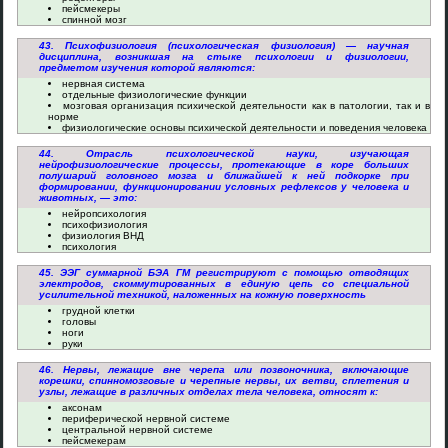
пейсмекеры
спинной мозг
43. Психофизиология (психологическая физиология) — научная
дисциплина, возникшая на стыке психологии и физиологии,
предметом изучения которой являются:
нервная система
отдельные физиологические функции
мозговая организация психической деятельности как в патологии, так и в
норме
физиологические основы психической деятельности и поведения человека
44. Отрасль психологической науки, изучающая
нейрофизиологические процессы, протекающие в коре больших
полушарий головного мозга и ближайшей к ней подкорке при
формировании, функционировании условных рефлексов у человека и
животных, — это:
нейропсихология
психофизиология
физиология ВНД
психология
45. ЭЭГ суммарной БЭА ГМ регистрируют с помощью отводящих
электродов, скоммутированных в единую цепь со специальной
усилительной техникой, наложенных на кожную поверхность
грудной клетки
головы
ноги
руки
46. Нервы, лежащие вне черепа или позвоночника, включающие
корешки, спинномозговые и черепные нервы, их ветви, сплетения и
узлы, лежащие в различных отделах тела человека, относят к:
аксонам
периферической нервной системе
центральной нервной системе
пейсмекерам