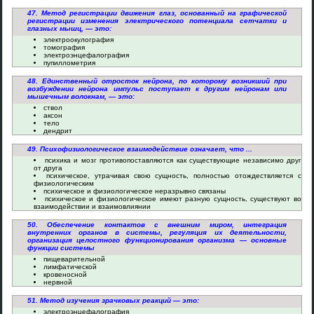
47. Метод регистрации движения глаз, основанный на графической
регистрации изменения электрического потенциала сетчатки и
глазных мышц, — это:
электроокулография
томография
электроэнцефалография
пупиллометрия
48. Единственный отросток нейрона, по которому возникший при
возбуждении нейрона импульс поступает к другим нейронам или
мышечным волокнам, — это:
ствол
аксон
тело
дендрит
49. Психофизиологическое взаимодействие означает, что ...
психика и мозг противопоставляются как существующие независимо друг
от друга
психическое, утрачивая свою сущность, полностью отождествляется с
физиологическим
психическое и физиологическое неразрывно связаны
психическое и физиологическое имеют разную сущность, существуют во
взаимодействии и взаимовлиянии
50. Обеспечение контактов с внешним миром, интеграция
внутренних органов в системы, регуляция их деятельности,
организация целостного функционирования организма — основные
функции системы
пищеварительной
лимфатической
кровеносной
нервной
51. Метод изучения зрачковых реакций — это:
электроэнцефалография