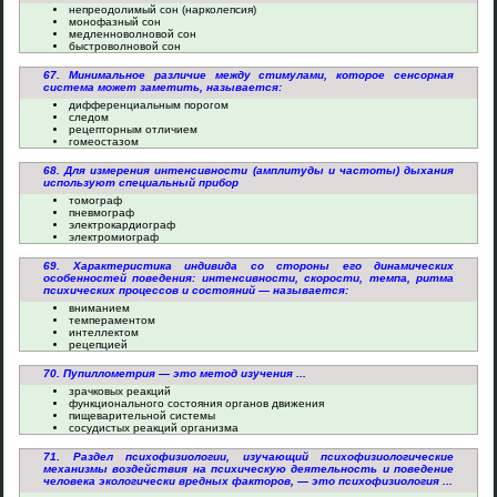
непреодолимый сон (нарколепсия)
монофазный сон
медленноволновой сон
быстроволновой сон
67. Минимальное различие между стимулами, которое сенсорная
система может заметить, называется:
дифференциальным порогом
следом
рецепторным отличием
гомеостазом
68. Для измерения интенсивности (амплитуды и частоты) дыхания
используют специальный прибор
томограф
пневмограф
электрокардиограф
электромиограф
69. Характеристика индивида со стороны его динамических
особенностей поведения: интенсивности, скорости, темпа, ритма
психических процессов и состояний — называется:
вниманием
темпераментом
интеллектом
рецепцией
70. Пупиллометрия — это метод изучения ...
зрачковых реакций
функционального состояния органов движения
пищеварительной системы
сосудистых реакций организма
71. Раздел психофизиологии, изучающий психофизиологические
механизмы воздействия на психическую деятельность и поведение
человека экологически вредных факторов, — это психофизиология ...