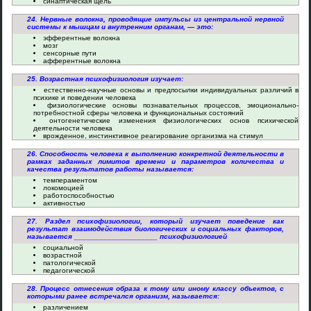
синаптическая щель
24. Нервные волокна, проводящие импульсы из центральной нервной
системы к мышцам и внутренним органам, — это:
эфферентные волокна
мозг
сенсорные пути
афферентные волокна
25. Возрастная психофизиология изучает:
естественно-научные основы и предпосылки индивидуальных различий в
психике и поведении человека
физиологические основы познавательных процессов, эмоционально-
потребностной сферы человека и функциональных состояний
онтогенетические изменения физиологических основ психической
деятельности человека
врожденное, инстинктивное реагирование организма на стимул
26. Способность человека к выполнению конкретной деятельности в
рамках заданных лимитов времени и параметров количества и
качества результатов работы называется:
темпераментом
локомоцией
работоспособностью
активностью
27. Раздел психофизиологии, который изучает поведение как
результат взаимодействия биологических и социальных факторов,
называется ____________________ психофизиологией
социальной
возрастной
патологической
педагогической
28. Процесс отнесения образа к тому или иному классу объектов, с
которыми ранее встречался организм, называется:
различением