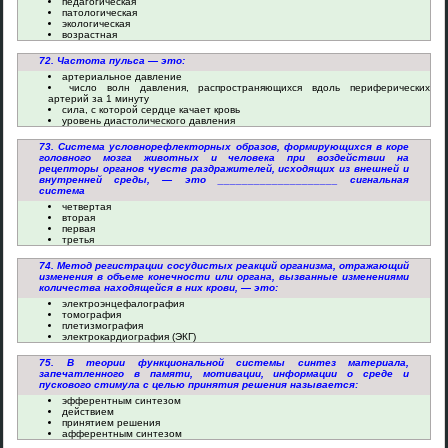
педагогическая
патологическая
экологическая
возрастная
72. Частота пульса — это:
артериальное давление
число волн давления, распространяющихся вдоль периферических
артерий за 1 минуту
сила, с которой сердце качает кровь
уровень диастолического давления
73. Система условнорефлекторных образов, формирующихся в коре
головного мозга животных и человека при воздействии на
рецепторы органов чувств раздражителей, исходящих из внешней и
внутренней среды, — это ____________________ сигнальная
система
четвертая
вторая
первая
третья
74. Метод регистрации сосудистых реакций организма, отражающий
изменения в объеме конечности или органа, вызванные изменениями
количества находящейся в них крови, — это:
электроэнцефалография
томография
плетизмография
электрокардиография (ЭКГ)
75. В теории функциональной системы синтез материала,
запечатленного в памяти, мотивации, информации о среде и
пускового стимула с целью принятия решения называется:
эфферентным синтезом
действием
принятием решения
афферентным синтезом