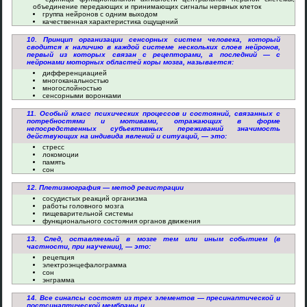
объединение передающих и принимающих сигналы нервных клеток
группа нейронов с одним выходом
качественная характеристика ощущений
10. Принцип организации сенсорных систем человека, который
сводится к наличию в каждой системе нескольких слоев нейронов,
первый из которых связан с рецепторами, а последний — с
нейронами моторных областей коры мозга, называется:
дифференциацией
многоканальностью
многослойностью
сенсорными воронками
11. Особый класс психических процессов и состояний, связанных с
потребностями и мотивами, отражающих в форме
непосредственных субъективных переживаний значимость
действующих на индивида явлений и ситуаций, — это:
стресс
локомоции
память
сон
12. Плетизмография — метод регистрации
сосудистых реакций организма
работы головного мозга
пищеварительной системы
функционального состояния органов движения
13. След, оставляемый в мозге тем или иным событием (в
частности, при научении), — это:
рецепция
электроэнцефалограмма
сон
энграмма
14. Все синапсы состоят из трех элементов — пресинаптической и
постсинаптической мембраны и ...