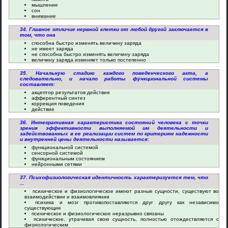
мышление
сон
внимание
34. Главное отличие нервной клетки от любой другой заключается в
том, что она
способна быстро изменять величину заряда
не имеет заряда
не способна быстро изменять величину заряда
величину заряда изменяет только постепенно
35. Начальную стадию каждого поведенческого акта, а
следовательно, и начало работы функциональной системы
составляет:
акцептор результатов действия
афферентный синтез
коррекция поведения
действие
36. Интегративная характеристика состояний человека с точки
зрения эффективности выполняемой им деятельности и
задействованных в ее реализации систем по критериям надежности
и внутренней цены деятельности называется:
функциональной системой
сенсорной системой
функциональным состоянием
нейронными сетями
37. Психофизиологическая идентичность характеризуется тем, что
...
психическое и физиологическое имеют разные сущности, существуют во
взаимодействии и взаимовлиянии
психика и мозг противопоставляются друг другу как независимо
существующие
психическое и физиологическое неразрывно связаны
психическое, утрачивая свою сущность, полностью отождествляется с
физиологическим