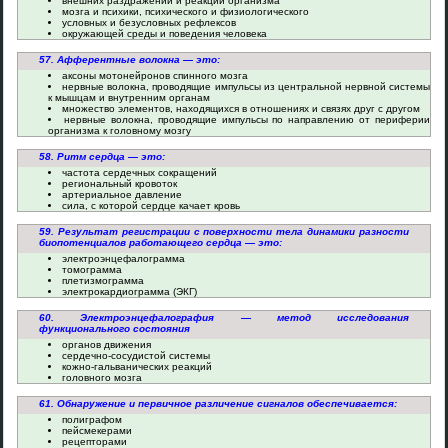
внешних раздражений и реакции организма
мозга и психики, психического и физиологического
условных и безусловных рефлексов
окружающей среды и поведения человека
57. Афферентные волокна — это:
аксоны мотонейронов спинного мозга
нервные волокна, проводящие импульсы из центральной нервной системы
к мышцам и внутренним органам
множество элементов, находящихся в отношениях и связях друг с другом
нервные волокна, проводящие импульсы по направлению от периферии
организма к головному мозгу
58. Ритм сердца — это:
частота сердечных сокращений
региональный кровоток
артериальное давление
сила, с которой сердце качает кровь
59. Результат регистрации с поверхности тела динамики разности
биопотенциалов работающего сердца — это:
электроэнцефалограмма
томограмма
плетизмограмма
электрокардиограмма (ЭКГ)
60. Электроэнцефалография — метод исследования
функционального состояния
органов движения
сердечно-сосудистой системы
кожно-гальванических реакций
головного мозга
61. Обнаружение и первичное различение сигналов обеспечивается:
полиграфом
пейсмекерами
рецепторами