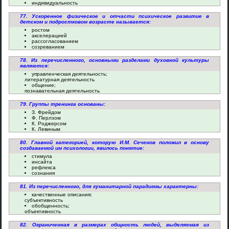
индивидуальность
77. Ускоренное физическое и отчасти психическое развитие в
детском и подростковом возрасте называется:
ростом
акселерацией
рассогласованием
созреванием
78. Из перечисленного, основными разделами духовной культуры
являются:
управленческая деятельность;
литературная деятельность
общение;
познавательная деятельность
79. Группы тренинга основаны:
З. Фрейдом
Ф. Перлзом
К. Роджерсом
К. Левиным
80. Главной категорией, которую И.М. Сеченов положил в основу
создаваемой им психологии, явилось понятие:
стимула
инсайта
рефлекса
сознания
81. Из перечисленного, для гуманитарной парадигмы характерны:
качественные описания;
субъективность
обобщенность;
объективность
82. Ограниченная в размерах общность людей, выделяемая из