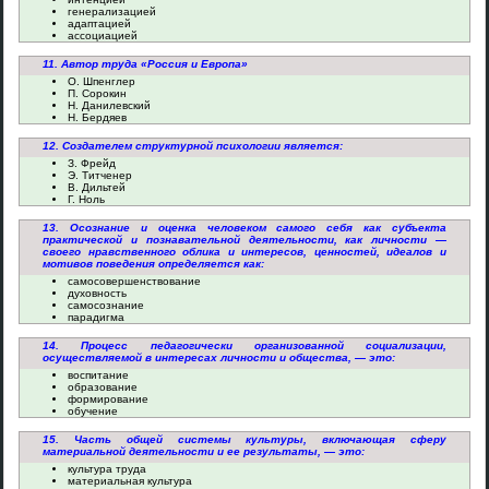
генерализацией
адаптацией
ассоциацией
11. Автор труда «Россия и Европа»
О. Шпенглер
П. Сорокин
Н. Данилевский
Н. Бердяев
12. Создателем структурной психологии является:
З. Фрейд
Э. Титченер
В. Дильтей
Г. Ноль
13. Осознание и оценка человеком самого себя как субъекта
практической и познавательной деятельности, как личности —
своего нравственного облика и интересов, ценностей, идеалов и
мотивов поведения определяется как:
самосовершенствование
духовность
самосознание
парадигма
14. Процесс педагогически организованной социализации,
осуществляемой в интересах личности и общества, — это:
воспитание
образование
формирование
обучение
15. Часть общей системы культуры, включающая сферу
материальной деятельности и ее результаты, — это:
культура труда
материальная культура