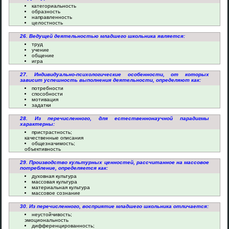
категориальность
образность
направленность
целостность
26. Ведущей деятельностью младшего школьника является:
труд
учение
общение
игра
27. Индивидуально-психологические особенности, от которых
зависит успешность выполнения деятельности, определяют как:
потребности
способности
мотивация
задатки
28. Из перечисленного, для естественнонаучной парадигмы
характерны:
пристрастность;
качественные описания
общезначимость;
объективность
29. Производство культурных ценностей, рассчитанное на массовое
потребление, определяется как:
духовная культура
массовая культура
материальная культура
массовое сознание
30. Из перечисленного, восприятие младшего школьника отличается:
неустойчивость;
эмоциональность
дифференцированность;