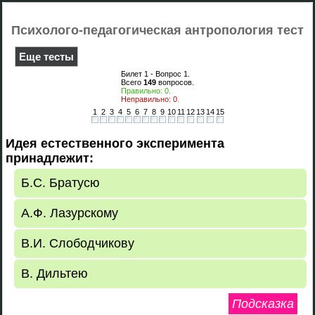
Психолого-педагогическая антропология тест
Еще тесты
Билет 1 - Вопрос
1
.
Всего
149
вопросов.
Правильно:
0
.
Неправильно:
0
.
1
2
3
4
5
6
7
8
9
10
11
12
13
14
15
Идея естественного эксперимента
принадлежит:
Б.С. Братусю
А.Ф. Лазурскому
В.И. Слободчикову
В. Дильтею
Подсказка