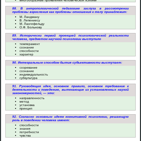
многообразные проявления человеческой психики
88. В антропологической педагогике заслуга в рассмотрении
проблемы взросления как проблемы отношения к телу принадлежит:
М. Ландману
В. Лепениесу
М. Лангефельду
О.Ф. Больнову
89. Исторически первой проекцией психологической реальности
человека, предметом научной психологии выступило
темперамент
сознание
способности
характер
90. Интегральным способом бытия субъективности выступает:
созревание
сознание
индивидуальность
субкультура
91. Руководящая идея, основное правило, основное требование к
деятельности и поведению, вытекающие из установленных наукой
закономерностей, — это:
направленность
метод
установка
принцип
92. Согласно основным идеям когнитивной психологии, решающую
роль в поведении человека имеют:
способности
знания
потребности
чувства