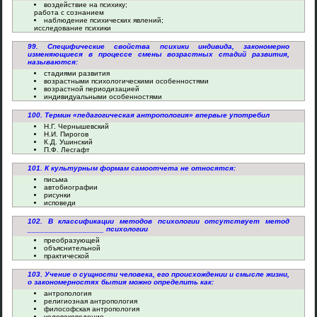
воздействие на психику;
работа с сознанием
наблюдение психических явлений;
исследование психики
99. Специфические свойства психики индивида, закономерно
изменяющиеся в процессе смены возрастных стадий развития,
называются:
стадиями развития
возрастными психологическими особенностями
возрастной периодизацией
индивидуальными особенностями
100. Термин «педагогическая антропология» впервые употребил
Н.Г. Чернышевский
Н.И. Пирогов
К.Д. Ушинский
П.Ф. Лесгафт
101. К культурным формам самоотчета не относятся:
письма
автобиографии
рисунки
исповеди
102. В классификации методов психологии отсутствует метод
__________________ психологии
преобразующей
объяснительной
практической
103. Учение о сущности человека, его происхождении и смысле жизни,
о закономерностях бытия можно определить как:
антропология
религиозная антропология
философская антропология
человековедение