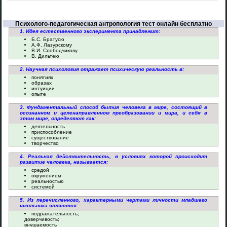
Психолого-педагогическая антропология тест онлайн бесплатно
1. Идея естественного эксперимента принадлежит:
Б.С. Братусю
А.Ф. Лазурскому
В.И. Слободчикову
В. Дильтею
2. Научная психология отражает психическую реальность в:
понятиях
образах
интуиции
опыте
3. Фундаментальный способ бытия человека в мире, состоящий в
осознанном и целенаправленном преобразовании и мира, и себя в
этом мире, определяют как:
деятельность
приспособление
существование
творчество
4. Реальная действительность, в условиях которой происходит
развитие человека, называется:
средой
окружением
реальностью
системой
5. Из перечисленного, характерными чертами личности младшего
школьника являются:
подражательность;
доверчивость;
внушаемость