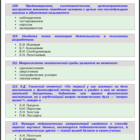
109. Преднамеренное, систематическое, целенаправленное
восприятие внешнего поведения человека с целью его последующего
анализа и объяснения называется:
наблюдением
тестированием
опросом
экспериментом
110. Наиболее полно категория деятельности в психологии
разработана:
Е.И. Исаевым
Б.Г. Ананьевым
В.И. Слободчиковым
А.Н. Леонтьевым
111. Микросистема экологической среды развития не включает:
одноклассников
сверстников
географические условия
членов семьи
112. К.Д. Ушинский отметил: «Он первый у нас взглянул на дело
воспитания с философской точки зрения и увидел в нем не вопрос
школьной дисциплины, дидактики или правил физического
воспитания, но и глубочайший вопрос человеческого духа — “вопрос
жизни”», говоря о:
А.И. Герцене
Н.И. Пирогове
Л.Н. Толстом
П.Ф. Лесгафте
113. Функция педагогических антропологий сводится к способу
окраски научных данных, касающихся педагогического процесса, в
антропологические цвета — такой вывод делает в своем учении
А.Н. Леонтьев
К. Роджерс