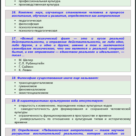
профессиональная культура
производственная культура
16. Комплекс наук, изучающих становление человека в процессе
воспитания, обучения и развития, определяется как антропология
педагогическая
философская
психологическая
психолого-педагогическая
17. «Всякий психический факт — это и кусок реальной
действительности, и отражение действительности, не либо одно,
либо другое, а и одно и другое; именно в том и заключается
своеобразие психического, что оно является и реальной стороной
бытия, и его отражением — единством реального и идеального», —
писал ...
М. Шелер
С.Л. Рубинштейн
Г. Саймон
К. Левин
18. Философию существования иначе еще называют:
трансцендентализмом
гуманизмом
феноменализмом
экзистенциализмом
19. В характеристиках культурного кода отсутствует:
открытость к изменению, порождению новых культурных кодов
самодостаточность для формирования и сохранения человеческой
культуры
ограниченность функционирования в пространстве и времени
универсальность по отношению к культурным типам и историческому
времени
20. Определение: «Педагогическая антропология — такое научное
раскрытие воспитательной реальности, которое исходит из