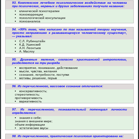
93. Комплексное лечебное психологическое воздействие на человека
при психических, нервных и других заболеваниях получило название:
клинической психотерапии
психокоррекции
психологической консультации
психоанализа
94. «99% того, что написано по так называемой теории научения,
просто неприменимо к развивающемуся человеческому существу»,
— указывал:
С.Л. Рубинштейн
К.Д. Ушинский
А.Н. Леонтьев
А. Маслоу
95. Душевные явления, согласно христианской антропологии,
разделяются на три разряда
восприятие, понимание, действование
мысли, чувства, желания
сознание, потребности, поступки
мотивы, решение, порыв
96. Из перечисленного, массовое сознание отличается:
консервативность;
стереотипность;
противоречивость
вариативность
97. Из перечисленного, познавательный потенциал личности
определяется:
знания о себе;
знания о внешнем мире;
объем информации
эстетические вкусы
98. Из перечисленного, практическая психология ориентирована на: