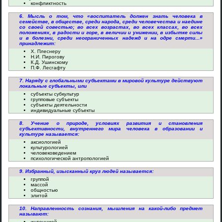
конфликтность
6. Мысль о том, что «воспитатель должен знать человека в
семействе, в обществе, среди народа, среди человечества и наедине
со своей совестью; во всех возрастах, во всех классах, во всех
положениях, в радости и горе, в величии и унижении, в избытке силы
и в болезни, среди неограниченных надежд и на одре смерти...»
принадлежит:
Х. Плеснеру
Н.И. Пирогову
К.Д. Ушинскому
П.Ф. Лесгафту
7. Наряду с глобальными субъектами в мировой культуре действуют
локальные субъекты, или
субъекты субкультур
групповые субъекты
субъекты деятельности
индивидуальные субъекты
8. Учение о природе, условиях развития и становления
субъективности, внутреннего мира человека в образовании и
культуре называется:
аксиологией
культурологией
человековедением
психологической антропологией
9. Избранный, изысканный круг людей называется:
группой
массой
общностью
элитой
10. Направленность сознания, мышления на какой-либо предмет
называют:
интенцией