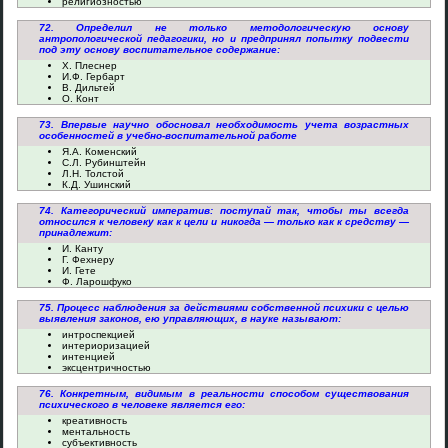
религиозностью
72. Определил не только методологическую основу
антропологической педагогики, но и предпринял попытку подвести
под эту основу воспитательное содержание:
Х. Плеснер
И.Ф. Гербарт
В. Дильтей
О. Конт
73. Впервые научно обосновал необходимость учета возрастных
особенностей в учебно-воспитательной работе
Я.А. Коменский
С.Л. Рубинштейн
Л.Н. Толстой
К.Д. Ушинский
74. Категорический императив: поступай так, чтобы ты всегда
относился к человеку как к цели и никогда — только как к средству —
принадлежит:
И. Канту
Г. Фехнеру
И. Гете
Ф. Ларошфуко
75. Процесс наблюдения за действиями собственной психики с целью
выявления законов, ею управляющих, в науке называют:
интроспекцией
интериоризацией
интенцией
эксцентричностью
76. Конкретным, видимым в реальности способом существования
психического в человеке является его:
креативность
ментальность
субъективность