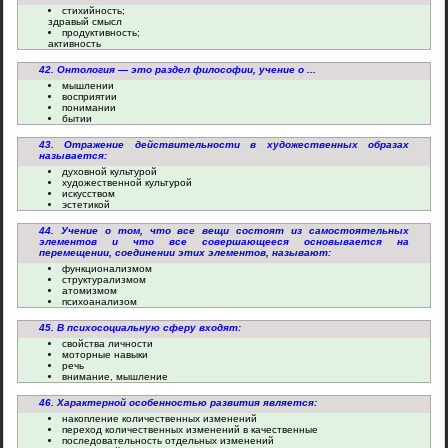
стихийность;
здравый смысл
продуктивность;
активность
42. Онтология — это раздел философии, учение о ...
мышлении
восприятии
понимании
бытии
43. Отражение действительности в художественных образах
называется:
духовной культурой
художественной культурой
искусством
эстетикой
44. Учение о том, что все вещи состоят из самостоятельных
элементов и что все совершающееся основывается на
перемещении, соединении этих элементов, называют:
функционализмом
структурализмом
атомизмом
психоанализом
45. В психосоциальную сферу входят:
свойства личности
моторные навыки
речь
внимание, мышление
46. Характерной особенностью развития является:
накопление количественных изменений
переход количественных изменений в качественные
последовательность отдельных изменений