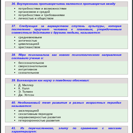
36. Внутренними противоречиями являются противоречия между
потребностями и возможностями
организмом и средой
потребностями и требованиями
личностью и обществом
37. Следующая за варварством ступень культуры, которая
постепенно приучает человека к плановым, упорядоченным
совместным действиям с другими людьми, называется:
средневековьем
античностью
цивилизацией
христианством
38. Ядро психоанализа как нового психологического направления
составило учение о:
бессознательном
сверхсознательном
интуитивном
сознательном
39. Бихевиоризм как науку о поведении обосновал:
Д. Миллер
К. Халл
Э. Толмен
Дж. Уотсон
40. Неодинаковый темп развития в разных возрастных периодах
называется:
акселерацией
сензитивным периодом
неравномерностью развития
гетерохронностью развития
41. Из перечисленного, элиту по сравнению с массами
характеризует: