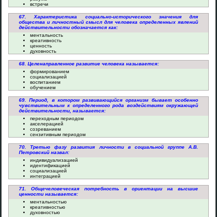
встречи
67. Характеристика социально-исторического значения для
общества и личностный смысл для человека определенных явлений
действительности обозначается как:
ментальность
креативность
ценность
духовность
68. Целенаправленное развитие человека называется:
формированием
социализацией
воспитанием
обучением
69. Период, в котором развивающийся организм бывает особенно
чувствительным к определенного рода воздействиям окружающей
действительности, называется:
переходным периодом
акселерацией
созреванием
сензитивным периодом
70. Третью фазу развития личности в социальной группе А.В.
Петровский назвал:
индивидуализацией
идентификацией
социализацией
интеграцией
71. Общечеловеческая потребность в ориентации на высшие
ценности называется:
ментальностью
креативностью
духовностью