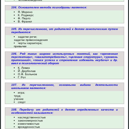
104. Основателем метода психодрамы является:
Я. Морено
К. Роджерс
Ф. Перлз
В. Франкл
105. Из перечисленного, от родителей к детям генетическим путем
передаются:
задатки речи;
задатки прямохождения
черты характера;
привычки
106. Ряд таких широко используемых понятий, как «временная
перспектива», «квазипотребность», «целевая структура», «уровень
притязаний», «поиск успеха и стремление избежать неудачи» и др.
ввел в психологический оборот
К. Левин
Й. Дерболав
О.Ф. Больнов
Г. Рот
107. Из перечисленного, основными видами деятельности
школьников являются:
игра;
труд;
учение
спорт
108. Передача от родителей к детям определенных качеств и
особенностей называется:
наследственностью
закономерностью
изменчивостью
врожденностью