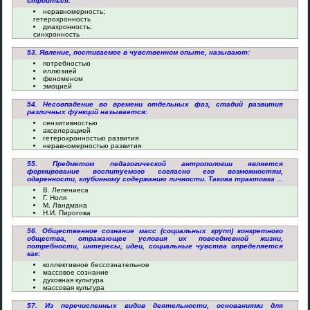
строиться:
неравномерность;
гетерохронность
диахронность;
синхронность
53. Явление, постигаемое в чувственном опыте, называют:
потребностью
иллюзией
феноменом
эмоцией
54. Несовпадение во времени отдельных фаз, стадий развития
различных функций называется:
сензитивностью
акселерацией
гетерохронностью развития
неравномерностью развития
55. Предметом педагогической антропологии является
формирование воспитуемого согласно его возможностям,
одаренности, глубинному содержанию личности. Такова трактовка ...
В. Лепениеса
Г. Ноля
М. Ландмана
Н.И. Пирогова
56. Общественное сознание масс (социальных групп) конкретного
общества, отражающее условия их повседневной жизни,
потребности, интересы, идеи, социальные чувства определяется
как:
коллективное бессознательное
массовое сознание
духовная культура
массовая культура
57. Из перечисленных видов деятельности, основаниями для