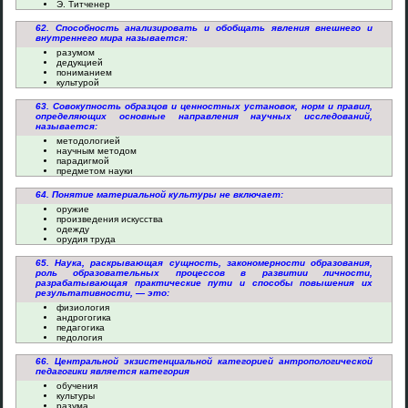
Э. Титченер
62. Способность анализировать и обобщать явления внешнего и
внутреннего мира называется:
разумом
дедукцией
пониманием
культурой
63. Совокупность образцов и ценностных установок, норм и правил,
определяющих основные направления научных исследований,
называется:
методологией
научным методом
парадигмой
предметом науки
64. Понятие материальной культуры не включает:
оружие
произведения искусства
одежду
орудия труда
65. Наука, раскрывающая сущность, закономерности образования,
роль образовательных процессов в развитии личности,
разрабатывающая практические пути и способы повышения их
результативности, — это:
физиология
андрогогика
педагогика
педология
66. Центральной экзистенциальной категорией антропологической
педагогики является категория
обучения
культуры
разума