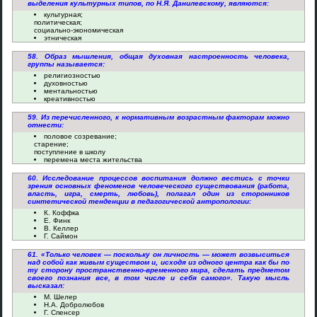
выделения культурных типов, по Н.Я. Данилевскому, являются:
культурная;
политическая;
социально-экономическая
этническая
58. Образ мышления, общая духовная настроенность человека,
группы называется:
религиозностью
духовностью
ментальностью
креативностью
59. Из перечисленного, к нормативным возрастным факторам можно
отнести:
половое созревание;
старение;
поступление в школу
перемена места жительства
60. Исследование процессов воспитания должно вестись с точки
зрения основных феноменов человеческого существования (работа,
власть, игра, смерть, любовь), полагал один из сторонников
синтетической тенденции в педагогической антропологии:
К. Коффка
Е. Финк
В. Келлер
Г. Саймон
61. «Только человек — поскольку он личность — может возвыситься
над собой как живым существом и, исходя из одного центра как бы по
ту сторону пространственно-временного мира, сделать предметом
своего познания все, в том числе и себя самого». Такую мысль
высказал:
М. Шелер
Н.А. Добролюбов
Г. Спенсер