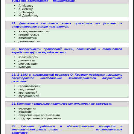
субъекта воспитания» — принадлежит:
А. Маслоу
К. Левину
Г. Олпорту
Й. Дерболаву
21. Деятельное состояние живых организмов как условие их
существования в мире называется:
жизнедеятельностью
потребностью
активностью
деятельностью
22. Совокупность проявлений жизни, достижений и творчества
народа или группы народов — это:
креативность
духовность
цивилизация
культура
23. В 1893 г. американский психолог О. Хризман предложил называть
всестороннее исследование закономерностей возрастного
развития:
геронтологией
педологией
хронологией
футурологией
24. Понятие «социально-политическая культура» не включает:
учреждения
общение
общественные организации
государственное управление
25. Главной проблемой и объяснительным принципом в
гештальтпсихологии стала __________________ психологических
структур