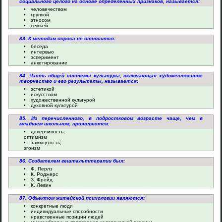
социального целого на основе определенных признаков, называется:
человечеством
группой
этносом
семьей
83. К методам опроса не относится:
беседа
интервью
эсперимент
анкетирование
84. Часть общей системы культуры, включающая художественное
творчество и его результаты, называется:
эстетикой
искусством
художественной культурой
духовной культурой
85. Из перечисленного, в подростковом возрасте чаще, чем в
младшем школьном, проявляются:
доверчивость;
оптимизм
замкнутость;
эгоизм
86. Создателем гештальттерапии был:
Ф. Перлз
К. Роджерс
З. Фрейд
К. Левин
87. Объектом житейской психологии являются:
конкретные люди
индивидуальные способности
нравственные позиции людей