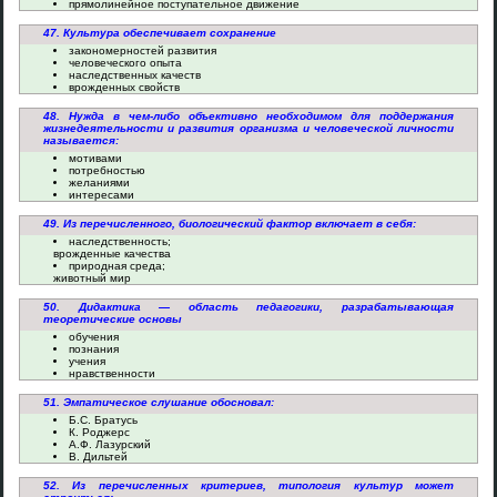
прямолинейное поступательное движение
47. Культура обеспечивает сохранение
закономерностей развития
человеческого опыта
наследственных качеств
врожденных свойств
48. Нужда в чем-либо объективно необходимом для поддержания
жизнедеятельности и развития организма и человеческой личности
называется:
мотивами
потребностью
желаниями
интересами
49. Из перечисленного, биологический фактор включает в себя:
наследственность;
врожденные качества
природная среда;
животный мир
50. Дидактика — область педагогики, разрабатывающая
теоретические основы
обучения
познания
учения
нравственности
51. Эмпатическое слушание обосновал:
Б.С. Братусь
К. Роджерс
А.Ф. Лазурский
В. Дильтей
52. Из перечисленных критериев, типология культур может