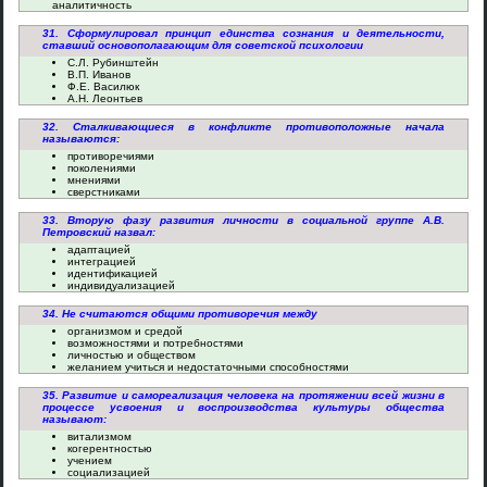
аналитичность
31. Сформулировал принцип единства сознания и деятельности,
ставший основополагающим для советской психологии
С.Л. Рубинштейн
В.П. Иванов
Ф.Е. Василюк
А.Н. Леонтьев
32. Сталкивающиеся в конфликте противоположные начала
называются:
противоречиями
поколениями
мнениями
сверстниками
33. Вторую фазу развития личности в социальной группе А.В.
Петровский назвал:
адаптацией
интеграцией
идентификацией
индивидуализацией
34. Не считаются общими противоречия между
организмом и средой
возможностями и потребностями
личностью и обществом
желанием учиться и недостаточными способностями
35. Развитие и самореализация человека на протяжении всей жизни в
процессе усвоения и воспроизводства культуры общества
называют:
витализмом
когерентностью
учением
социализацией