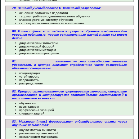
79. Чешский ученый-педагог Я. Коменский разработал:
основные положения педологии
теорию проблемно-деятельностного обучения
классно-урочную систему обучения
систему воспитания личности в коллективе
80. В том случае, если педагог в процессе обучения предлагает для
усвоения подлинные, прочно установленные наукой знания мы имеем
дело с:
дидактическим замыслом
дидактической формой
дидактическим методом
дидактическим принципом
81. __________________ внимания — это способность человека
удерживать в центре внимания определенное число разнородных
объектов одновременно
концентрация
устойчивость
подвижность
распределение
82. Процесс целенаправленного формирования личности, специально
организованное и контролируемое взаимодействие воспитателей и
воспитанников называют:
обучением
воспитанием
профессионализацией
специализацией
83. Механизм (путь) формирования индивидуального опыта через
обучение называется:
обучаемостью личности
развитием уровня знаний
осмыслением материала