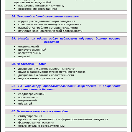
чувства вины перед собой
выражение неприязни к ученику
оскорбление воспитанника
58. Основной задачей психологии является:
коррекция социальных норм поведения
совершенствование методов исследования
разработка проблем истории психологии
изучение законов психической деятельности
59. Исходя из общих задач педагогики обучение должно носить
__________________ характер
опережающий
целеустремленный
воспитательный
научный
60. Педагогика — это:
дисциплина о закономерностях психики
наука о закономерностях воспитания человека
дисциплина о законах нравственности
наука о законах развития души
61. По характеру продолжительности закрепления и сохранения
материала память бывает:
средневременной
произвольной
оперативной
образной
62. Наказание относится к методам:
стимулирования
организации деятельности и формирования опыта поведения
формирования познания
объяснительно-репродуктивным