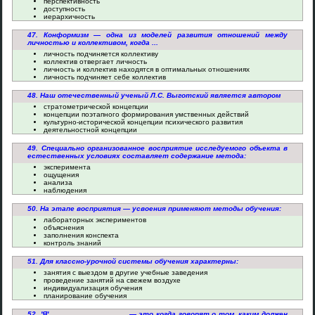
перспективность
доступность
иерархичность
47. Конформизм — одна из моделей развития отношений между
личностью и коллективом, когда ...
личность подчиняется коллективу
коллектив отвергает личность
личность и коллектив находятся в оптимальных отношениях
личность подчиняет себе коллектив
48. Наш отечественный ученый Л.С. Выготский является автором
стратометрической концепции
концепции поэтапного формирования умственных действий
культурно-исторической концепции психического развития
деятельностной концепции
49. Специально организованное восприятие исследуемого объекта в
естественных условиях составляет содержание метода:
эксперимента
ощущения
анализа
наблюдения
50. На этапе восприятия — усвоения применяют методы обучения:
лабораторных экспериментов
объяснения
заполнения конспекта
контроль знаний
51. Для классно-урочной системы обучения характерны:
занятия с выездом в другие учебные заведения
проведение занятий на свежем воздухе
индивидуализация обучения
планирование обучения
52. 'Я' __________________ — это когда говорят о том, каким должен