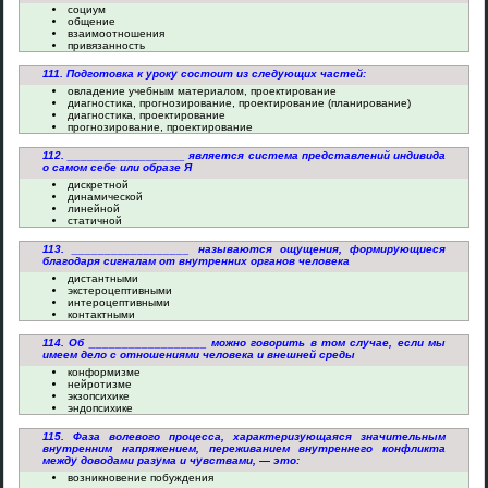
социум
общение
взаимоотношения
привязанность
111. Подготовка к уроку состоит из следующих частей:
овладение учебным материалом, проектирование
диагностика, прогнозирование, проектирование (планирование)
диагностика, проектирование
прогнозирование, проектирование
112. __________________ является система представлений индивида
о самом себе или образе Я
дискретной
динамической
линейной
статичной
113. __________________ называются ощущения, формирующиеся
благодаря сигналам от внутренних органов человека
дистантными
экстероцептивными
интероцептивными
контактными
114. Об __________________ можно говорить в том случае, если мы
имеем дело с отношениями человека и внешней среды
конформизме
нейротизме
экзопсихике
эндопсихике
115. Фаза волевого процесса, характеризующаяся значительным
внутренним напряжением, переживанием внутреннего конфликта
между доводами разума и чувствами, — это:
возникновение побуждения