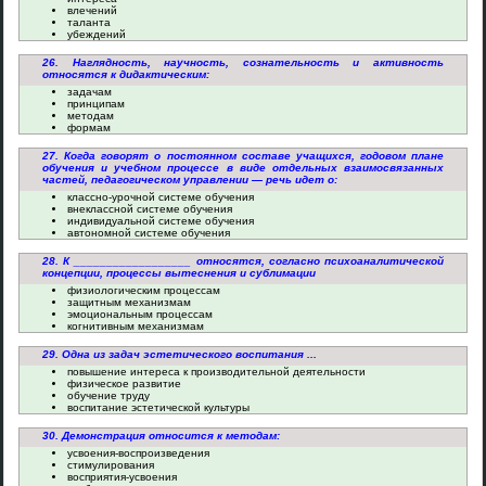
влечений
таланта
убеждений
26. Наглядность, научность, сознательность и активность
относятся к дидактическим:
задачам
принципам
методам
формам
27. Когда говорят о постоянном составе учащихся, годовом плане
обучения и учебном процессе в виде отдельных взаимосвязанных
частей, педагогическом управлении — речь идет о:
классно-урочной системе обучения
внеклассной системе обучения
индивидуальной системе обучения
автономной системе обучения
28. К __________________ относятся, согласно психоаналитической
концепции, процессы вытеснения и сублимации
физиологическим процессам
защитным механизмам
эмоциональным процессам
когнитивным механизмам
29. Одна из задач эстетического воспитания ...
повышение интереса к производительной деятельности
физическое развитие
обучение труду
воспитание эстетической культуры
30. Демонстрация относится к методам:
усвоения-воспроизведения
стимулирования
восприятия-усвоения