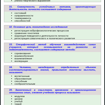
учебно-творческого выражения
31. Совокупность устойчивых мотивов, ориентирующих
деятельность личности составляет содержание
состояний
направленности
темперамента
способностей
32. Основная цель лонгитюдного исследования
регистрация нейрофизиологических процессов
сравнение генотипов
коррекция поведения и деятельности личности
регистрация соматического и психического развития
33. Специфический метод обучения взаимодействию самих
учащихся, который основывается на разности их
подготовленности, составляет содержание метода:
соревнования
взаимообучения
взаимовлияния
кооперации
34. Человека, овладевшего определенным объемом
систематизированных знаний, привыкшего логически мыслить,
называют:
воспитанным
образованным
способным
сообразительным
35. Законченный в смысловом, временном и организационном
отношении этап, элемент учебного процесса называют:
модулем
уроком
учебой
темой