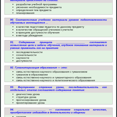
материала происходит на стадии:
разработки учебной программы
уяснение необходимости предмета
определения тем предмета
планирования
90. Соответствие учебного материала уровню подготовленности
обучаемых воплощается ...
в качестве подготовки педагога по данному предмету
в количестве обращений учеников к учителю
в принципе доступности обучения
в методе убеждения
91. Содержание принципа __________________ составляет
осмысление цели и задачи обучения, глубокое понимание материала и
умение применить его на практике
последовательности
сознательности
научности
доступности
92. Гуманитаризация образования — это:
связь естественно-научного образования с гуманизмом
гуманизм в образовании
связь естественно-научного и гуманитарного образования
связь естественно-научного и политехнического образования
93. Внутреннее строение урока, последовательность его
отдельных этапов составляет содержание понятия:
диагностика урока
структура урока
прогнозирование урока
проектирование урока
94. __________________ — системное социальное качество,
приобретаемое индивидом в деятельности и общении
задатки