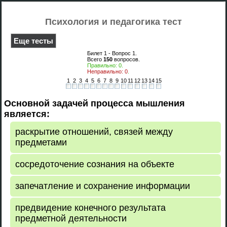
Психология и педагогика тест
Еще тесты
Билет 1 - Вопрос
1
.
Всего
150
вопросов.
Правильно:
0
.
Неправильно:
0
.
1
2
3
4
5
6
7
8
9
10
11
12
13
14
15
Основной задачей процесса мышления
является:
раскрытие отношений, связей между
предметами
сосредоточение сознания на объекте
запечатление и сохранение информации
предвидение конечного результата
предметной деятельности