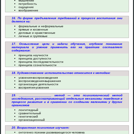
мышление
потребность
ощущение
воображение
16. По форме предъявления требований в процессе воспитания они
делятся на:
формальные и неформальные
прямые и косвенные
деловые и нравственные
личные и групповые
17. Осмысление цели и задачи обучения, глубокое понимание
материала и умение применить его на практике составляет
содержание:
принципа научности
принципа доступности
принципа последовательности
принципа сознательности
18. Художественное исполнительство относится к методам:
усвоения-воспроизведения
воспроизведения-выражения
организации деятельности
восприятия-усвоения
19. __________________ метод — это психологический метод
исследования, рассматривающий отдельные механизмы поведения в
процессе развития и в сравнении со сходными явлениями у других
организмов
лонгитюдный
сравнительный
генетический
организационный
20. Возрастная психология изучает:
онтогенез психики развивающегося человека