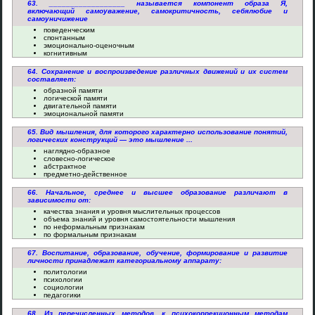
63. __________________ называется компонент образа Я,
включающий самоуважение, самокритичность, себялюбие и
самоуничижение
поведенческим
спонтанным
эмоционально-оценочным
когнитивным
64. Сохранение и воспроизведение различных движений и их систем
составляет:
образной памяти
логической памяти
двигательной памяти
эмоциональной памяти
65. Вид мышления, для которого характерно использование понятий,
логических конструкций — это мышление ...
наглядно-образное
словесно-логическое
абстрактное
предметно-действенное
66. Начальное, среднее и высшее образование различают в
зависимости от:
качества знания и уровня мыслительных процессов
объема знаний и уровня самостоятельности мышления
по неформальным признакам
по формальным признакам
67. Воспитание, образование, обучение, формирование и развитие
личности принадлежат категориальному аппарату:
политологии
психологии
социологии
педагогики
68. Из перечисленных методов, к психокоррекционным методам