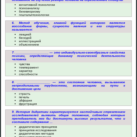
когнитивной психологии
психоанализу
бихевиоризму
гештальтпсихологии
6. Метод обучения, главной функцией которого является
воссоздание формы, сущности явления и его структуры
называется:
лекцией
беседой
иллюстрацией
объяснением
7. __________________ — это индивидуально-своеобразные свойства
психики, определяющие динамику психической деятельности
человека
чувства
темперамент
характер
способности
8. __________________ — это состояние человека, вызываемое
непреодолимыми трудностями, возникающими на пути к
достижению цели
страсть
печаль
эйфория
фрустрация
9. История дидактики характеризуется настойчивым стремлением
исследователей выявить общие положения, соблюдая которые
преподаватель мог бы достигнуть высоких результатов, что и
составило содержание ...
дидактических принципов
принципов исследования
дидактических методов
принципов поведения