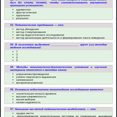
был бы стать человек, чтобы соответствовать внутренним
критериям успешности
адекватное
фантастическое
идеальное
реальное
53. Педагогическое требование — это:
метод убеждения
метод стимулирования
метод педагогического исследования
метод организации деятельности и формирование опыта поведения
54. В психологии выделяют __________________ групп (-ы) методов
ведения исследований
7
3
4
5
55. Методы монологически-диалогического изложения и изучения
материала относятся к методам этапа:
усвоения-воспризведения
учебно-творческого выражения
запоминания
восприятия-усвоения
56. Основным недостатком лонгитюдного исследования является:
значительная затрата времени
высокая напряженность
малая выборка
низкая надежность
57. Наказание как метод педагогического воздействия, — это:
орудие мести
предупреждение нежелательных поступков, их торможение, вызывание