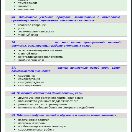
темперамент
личность
мотивация
95. Элементом учебного процесса, законченным в смысловом,
организационном и временном отношениях является:
классное собрание
урок
экзаменационная сессия
учебный план
96. __________________ — это часть центральной нервной
системы, регулирующая работу суставных мышц
энтеральная нервная система
спинной мозг
вегетативная нервная система
лимбический мозг
97. __________________ — оценка личностью самой себя, своих
возможностей и качеств
самооценка
саморегуляция
самоутверждение
самовыражение
98. Наказание считается действенным, если ...
другие ученики боятся его применения к ним
большинство учащихся поддерживает его
ученик считает его справедливым
виновным пообещал более не совершать подобного
99. Одним из ведущих методов обучения в высшей школе является:
практические занятия
итоговый контроль
проблемно-деятельностные игры
самостоятельная работа