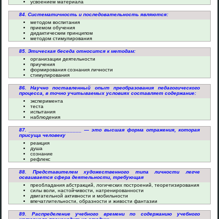
усвоением материала
84. Систематичность и последовательность являются:
методом воспитания
приемом обучения
дидактическим принципом
методом стимулирования
85. Этическая беседа относится к методам:
организации деятельности
приучения
формирования сознания личности
стимулирования
86. Научно поставленный опыт преобразования педагогического
процесса, в точно учитываемых условиях составляет содержание:
эксперимента
теста
испытания
наблюдения
87. __________________ — это высшая форма отражения, которая
присуща человеку
реакция
душа
сознание
рефлекс
88. Представителем художественного типа личности легче
осваивается сфера деятельности, требующая
преобладания абстракций, логических построений, теоретизирования
силы воли, настойчивости, натренированности
двигательной активности и мобильности
впечатлительности, образности и живости фантазии
89. Распределение учебного времени по содержанию учебного