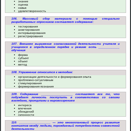
знание
оценка
навык
удовлетворенность
106. Массовый сбор материала с помощью специально
разработанных опросников составляет содержание:
тестирования
анкетирования
интервьюирования
регистрирования
107. Внешнее выражение согласованной деятельности учителя и
учащегося в определенном порядке и режиме есть ____________
обучения
форма
субъект
объект
метод
108. Упражнение относится к методам:
организации деятельности и формирования опыта
проблемно-ситуативным
стимулирования
формирования познания
109. Содержание __________________ составляет все то, что
побуждает личность поступать в соответствии со своими
взглядами, принципами и мировоззрением
интереса
влечения
убеждений
склонности
110. __________________ — это многоплановый процесс развития
контактов между людьми, порождаемый потребностями совместной
деятельности