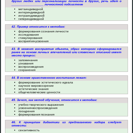
других людях или персонализации личности в других, речь идет о
__________________ личностной подсистеме
метаиндивидной
интериндивидной
интраиндивидной
гипериндивидной
42. Пример относится к методам:
формирования сознания личности
исследования
стимулирования
восприятия-усвоения
43. В момент восприятия объекта, образ которого сформировался
ранее на основе личных впечатлений или словесных описаний имеет
место процесс:
запоминания
узнавания
воспроизведения
сохранения
44. В основе нравственного воспитания лежат:
формирование эстетического идеала
научное мировоззрение
эстетические знания
общечеловеческие ценности
45. Зачет, как метод обучения, относится к методам:
учебно-творческого выражения
усвоения-воспроизведения
поощрения
формирования познания
46. К принципам дидактики из предлагаемого набора следует
отнести:
сензитивность