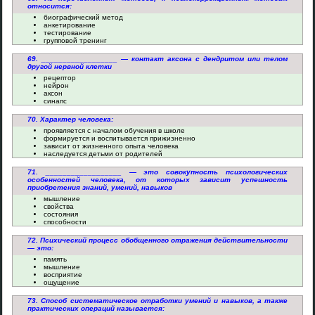
относится:
биографический метод
анкетирование
тестирование
групповой тренинг
69. __________________ — контакт аксона с дендритом или телом
другой нервной клетки
рецептор
нейрон
аксон
синапс
70. Характер человека:
проявляется с началом обучения в школе
формируется и воспитывается прижизненно
зависит от жизненного опыта человека
наследуется детьми от родителей
71. __________________ — это совокупность психологических
особенностей человека, от которых зависит успешность
приобретения знаний, умений, навыков
мышление
свойства
состояния
способности
72. Психический процесс обобщенного отражения действительности
— это:
память
мышление
восприятие
ощущение
73. Способ систематическое отработки умений и навыков, а также
практических операций называется: