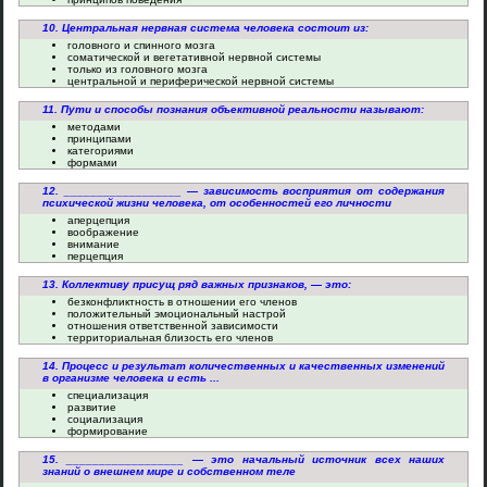
10. Центральная нервная система человека состоит из:
головного и спинного мозга
соматической и вегетативной нервной системы
только из головного мозга
центральной и периферической нервной системы
11. Пути и способы познания объективной реальности называют:
методами
принципами
категориями
формами
12. __________________ — зависимость восприятия от содержания
психической жизни человека, от особенностей его личности
аперцепция
воображение
внимание
перцепция
13. Коллективу присущ ряд важных признаков, — это:
безконфликтность в отношении его членов
положительный эмоциональный настрой
отношения ответственной зависимости
территориальная близость его членов
14. Процесс и результат количественных и качественных изменений
в организме человека и есть ...
специализация
развитие
социализация
формирование
15. __________________ — это начальный источник всех наших
знаний о внешнем мире и собственном теле