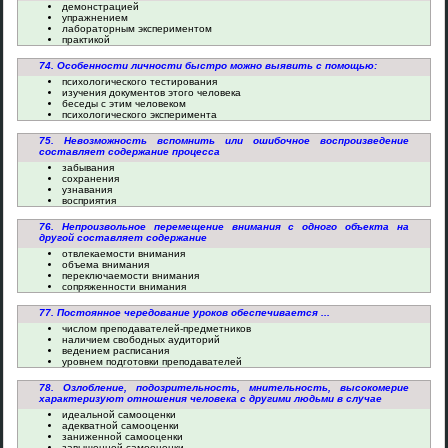
демонстрацией
упражнением
лабораторным экспериментом
практикой
74. Особенности личности быстро можно выявить с помощью:
психологического тестирования
изучения документов этого человека
беседы с этим человеком
психологического эксперимента
75. Невозможность вспомнить или ошибочное воспроизведение
составляет содержание процесса
забывания
сохранения
узнавания
восприятия
76. Непроизвольное перемещение внимания с одного объекта на
другой составляет содержание
отвлекаемости внимания
объема внимания
переключаемости внимания
сопряженности внимания
77. Постоянное чередование уроков обеспечивается ...
числом преподавателей-предметников
наличием свободных аудиторий
ведением расписания
уровнем подготовки преподавателей
78. Озлобление, подозрительность, мнительность, высокомерие
характеризуют отношения человека с другими людьми в случае
идеальной самооценки
адекватной самооценки
заниженной самооценки
завышенной самооценки