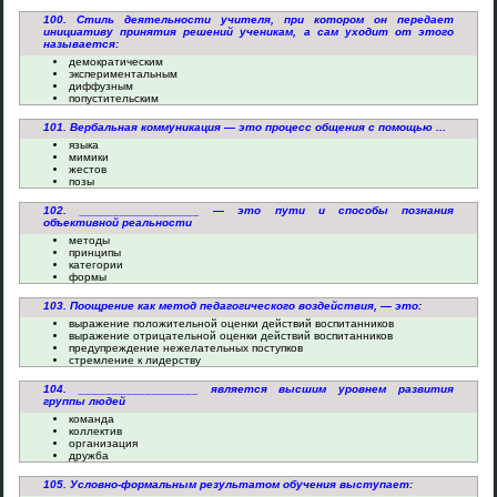
100. Стиль деятельности учителя, при котором он передает
инициативу принятия решений ученикам, а сам уходит от этого
называется:
демократическим
экспериментальным
диффузным
попустительским
101. Вербальная коммуникация — это процесс общения с помощью ...
языка
мимики
жестов
позы
102. __________________ — это пути и способы познания
объективной реальности
методы
принципы
категории
формы
103. Поощрение как метод педагогического воздействия, — это:
выражение положительной оценки действий воспитанников
выражение отрицательной оценки действий воспитанников
предупреждение нежелательных поступков
стремление к лидерству
104. __________________ является высшим уровнем развития
группы людей
команда
коллектив
организация
дружба
105. Условно-формальным результатом обучения выступает: