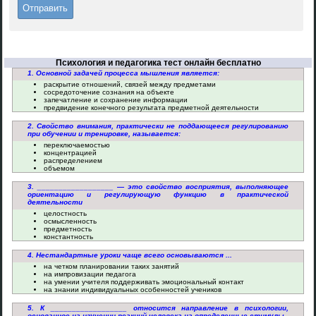
Психология и педагогика тест онлайн бесплатно
1. Основной задачей процесса мышления является:
раскрытие отношений, связей между предметами
сосредоточение сознания на объекте
запечатление и сохранение информации
предвидение конечного результата предметной деятельности
2. Свойство внимания, практически не поддающееся регулированию
при обучении и тренировке, называется:
переключаемостью
концентрацией
распределением
объемом
3. __________________ — это свойство восприятия, выполняющее
ориентацию и регулирующую функцию в практической
деятельности
целостность
осмысленность
предметность
константность
4. Нестандартные уроки чаще всего основываются ...
на четком планировании таких занятий
на импровизации педагога
на умении учителя поддерживать эмоциональный контакт
на знании индивидуальных особенностей учеников
5. К __________________ относится направление в психологии,
основанное на изучении реакций человека на определенные стимулы