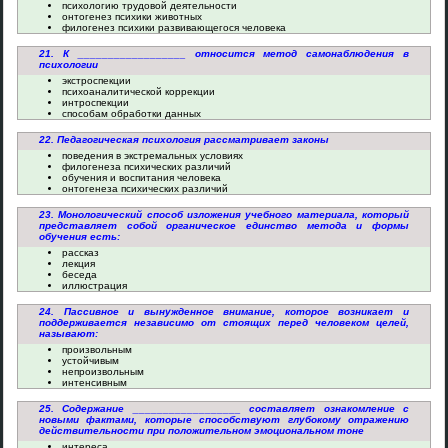
психологию трудовой деятельности
онтогенез психики животных
филогенез психики развивающегося человека
21. К __________________ относится метод самонаблюдения в
психологии
экстроспекции
психоаналитической коррекции
интроспекции
способам обработки данных
22. Педагогическая психология рассматривает законы
поведения в экстремальных условиях
филогенеза психических различий
обучения и воспитания человека
онтогенеза психических различий
23. Монологический способ изложения учебного материала, который
представляет собой органическое единство метода и формы
обучения есть:
рассказ
лекция
беседа
иллюстрация
24. Пассивное и вынужденное внимание, которое возникает и
поддерживается независимо от стоящих перед человеком целей,
называют:
произвольным
устойчивым
непроизвольным
интенсивным
25. Содержание __________________ составляет ознакомление с
новыми фактами, которые способствуют глубокому отражению
действительности при положительном эмоциональном тоне
интереса