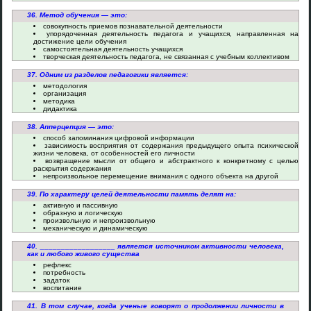
36. Метод обучения — это:
совокупность приемов познавательной деятельности
упорядоченная деятельность педагога и учащихся, направленная на
достижение цели обучения
самостоятельная деятельность учащихся
творческая деятельность педагога, не связанная с учебным коллективом
37. Одним из разделов педагогики является:
методология
организация
методика
дидактика
38. Апперцепция — это:
способ запоминания цифровой информации
зависимость восприятия от содержания предыдущего опыта психической
жизни человека, от особенностей его личности
возвращение мысли от общего и абстрактного к конкретному с целью
раскрытия содержания
непроизвольное перемещение внимания с одного объекта на другой
39. По характеру целей деятельности память делят на:
активную и пассивную
образную и логическую
произвольную и непроизвольную
механическую и динамическую
40. __________________ является источником активности человека,
как и любого живого существа
рефлекс
потребность
задаток
воспитание
41. В том случае, когда ученые говорят о продолжении личности в