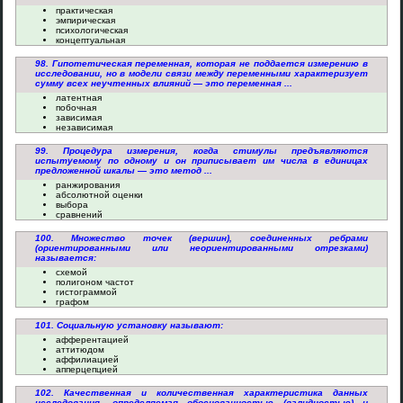
практическая
эмпирическая
психологическая
концептуальная
98. Гипотетическая переменная, которая не поддается измерению в
исследовании, но в модели связи между переменными характеризует
сумму всех неучтенных влияний — это переменная ...
латентная
побочная
зависимая
независимая
99. Процедура измерения, когда стимулы предъявляются
испытуемому по одному и он приписывает им числа в единицах
предложенной шкалы — это метод ...
ранжирования
абсолютной оценки
выбора
сравнений
100. Множество точек (вершин), соединенных ребрами
(ориентированными или неориентированными отрезками)
называется:
схемой
полигоном частот
гистограммой
графом
101. Социальную установку называют:
афферентацией
аттитюдом
аффилиацией
апперцепцией
102. Качественная и количественная характеристика данных
исследования, определяемая обоснованностью (валидностью) и