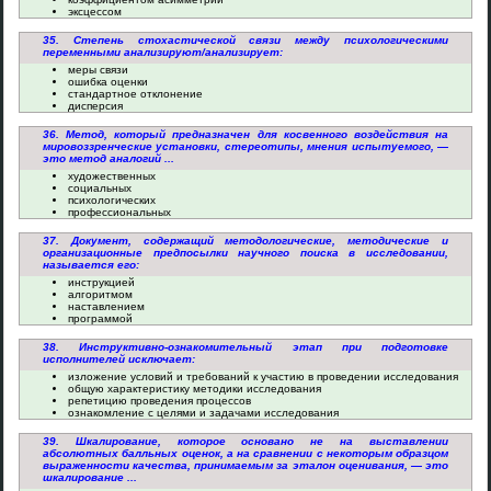
эксцессом
35. Степень стохастической связи между психологическими
переменными анализируют/анализирует:
меры связи
ошибка оценки
стандартное отклонение
дисперсия
36. Метод, который предназначен для косвенного воздействия на
мировоззренческие установки, стереотипы, мнения испытуемого, —
это метод аналогий ...
художественных
социальных
психологических
профессиональных
37. Документ, содержащий методологические, методические и
организационные предпосылки научного поиска в исследовании,
называется его:
инструкцией
алгоритмом
наставлением
программой
38. Инструктивно-ознакомительный этап при подготовке
исполнителей исключает:
изложение условий и требований к участию в проведении исследования
общую характеристику методики исследования
репетицию проведения процессов
ознакомление с целями и задачами исследования
39. Шкалирование, которое основано не на выставлении
абсолютных балльных оценок, а на сравнении с некоторым образцом
выраженности качества, принимаемым за эталон оценивания, — это
шкалирование ...