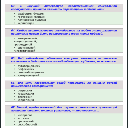
63. В научной литературе характеристики генеральной
совокупности принято называть параметрами и обозначать:
арабскими буквами
греческими буквами
латинскими буквами
кириллицей
64. Каждое психологическое исследование на любом этапе развития
психологии может быть реализовано в трех типах моделей:
эмпирической;
концептуальной;
процедурной
виртуальной;
гипотетической
65. Вид наблюдения, объектом которого являются психические
состояния и действия самого наблюдающего субъекта, называется:
аутоперцепцией
рефлексией
самонаблюдением
ауторецепцией
66. Для цели предсказания одной переменной по данным другой
применяется коэффициент
регрессии
ковариации
дисперсии
корреляции
67. Метод, предназначенный для изучения ценностных ориентаций
личности, степени влияния установок, — это опросник ...
интересов
мотивов
притязаний
способностей