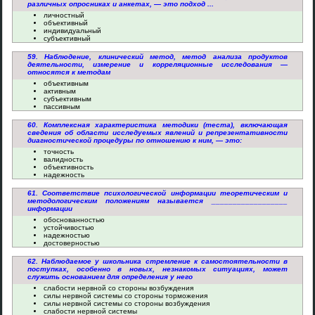
различных опросниках и анкетах, — это подход ...
личностный
объективный
индивидуальный
субъективный
59. Наблюдение, клинический метод, метод анализа продуктов
деятельности, измерение и корреляционные исследования —
относятся к методам
объективным
активным
субъективным
пассивным
60. Комплексная характеристика методики (теста), включающая
сведения об области исследуемых явлений и репрезентативности
диагностической процедуры по отношению к ним, — это:
точность
валидность
объективность
надежность
61. Соответствие психологической информации теоретическим и
методологическим положениям называется __________________
информации
обоснованностью
устойчивостью
надежностью
достоверностью
62. Наблюдаемое у школьника стремление к самостоятельности в
поступках, особенно в новых, незнакомых ситуациях, может
служить основанием для определения у него
слабости нервной со стороны возбуждения
силы нервной системы со стороны торможения
силы нервной системы со стороны возбуждения
слабости нервной системы