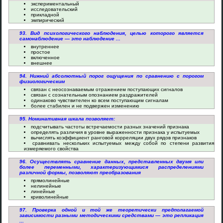
экспериментальный
исследовательский
прикладной
эмпирический
93. Вид психологического наблюдения, целью которого является
самонаблюдение — это наблюдение ...
внутреннее
простое
включенное
внешнее
94. Нижний абсолютный порог ощущения по сравнению с порогом
физиологическим
связан с неосознаваемым отражением поступающих сигналов
связан с сознательным опознанием раздражителей
одинаково чувствителен ко всем поступающим сигналам
более стабилен и не подвержен изменению
95. Номинативная шкала позволяет:
подсчитывать частоты встречаемости разных значений признака
определять различия в уровне выраженности признака у испытуемых
вычислять коэффициент ранговой корреляции двух рядов признаков
сравнивать нескольких испытуемых между собой по степени развития
измеряемого свойства
96. Осуществлять сравнение данных, представленных двумя или
более переменными, характеризующимися распределениями
различной формы, позволяют преобразования
прямолинейные
нелинейные
линейные
криволинейные
97. Проверка одной и той же теоретически предполагаемой
зависимости разными методическими средствами — это репликация
...