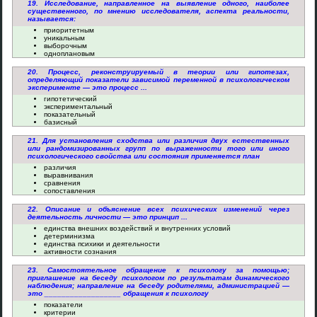
19. Исследование, направленное на выявление одного, наиболее
существенного, по мнению исследователя, аспекта реальности,
называется:
приоритетным
уникальным
выборочным
одноплановым
20. Процесс, реконструируемый в теории или гипотезах,
определяющий показатели зависимой переменной в психологическом
эксперименте — это процесс ...
гипотетический
экспериментальный
показательный
базисный
21. Для установления сходства или различия двух естественных
или рандомизированных групп по выраженности того или иного
психологического свойства или состояния применяется план
различия
выравнивания
сравнения
сопоставления
22. Описание и объяснение всех психических изменений через
деятельность личности — это принцип ...
единства внешних воздействий и внутренних условий
детерминизма
единства психики и деятельности
активности сознания
23. Самостоятельное обращение к психологу за помощью;
приглашение на беседу психологом по результатам динамического
наблюдения; направление на беседу родителями, администрацией —
это __________________ обращения к психологу
показатели
критерии