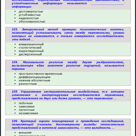
устойчивостью информации называется __________________
информации
достоверностью
устойчивостью
надежностью
обоснованностью
103. Эмпирический метод проверки психологических гипотез,
позволяющий устанавливать связи между переменными, уровни
которых не изменяются, а только измеряются исследователем,
это подход ...
ковариационный
статистический
корреляционный
дисперсионный
104. Минимальное различие между двумя раздражителями,
вызывающее едва заметное различие ощущений, называется
порогом
пространственно-временным
дифференцирующим
нижним абсолютным
разностным
105. Управляемое экспериментальное воздействие, т.е. активно
изменяемая и контролируемая исследователем переменная,
представленная на двух или более уровнях, — это переменная ...
побочная
зависимая
латентная
независимая
106. Критерий оценки планирования и проведения исследования,
позволяющий считать достоверными выводы относительно
представленной в гипотезе зависимости, — это валидность ...
внешняя
операциональная