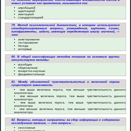
новых условиях его применения, называется его:
апробацией
адаптацией
ажитацией
стандартизацией
79. Метод психологической диагностики, в котором используются
стандартизированные вопросы, утверждения, картинки, схемы,
кинофрагменты, задачи, имеющие определенную шкалу значений, —
это:
анкетирование
тестирование
беседа
интервью
80. В общей классификации методов познания на основные группы
отсутствуют методы:
всеобщие
общенаучные
конкретно-научные
фундаментальные
81. Между абсолютной чувствительностью и величиной порога
существует зависимость
чем выше величина порога, тем меньше чувствительность данного
анализатора
чем меньше величина порога, тем выше чувствительность данного
анализатора
чем выше величина порога, тем выше чувствительность данного
анализатора
чем меньше величина порога, тем меньше чувствительность данного
анализатора
82. Вопросы, которые направлены на сбор информации о содержании
исследуемого явления, — это вопросы ...
неосновные
неальтернативные