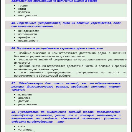
является его ориентация на получение знания в сфере
теории
этики
практики
методологии
45. Переменные устраняются, либо их влияние усредняется, если
они являются источником
ненадежности
погрешности
артефактов
невалидности
46. Нормальное распределение характеризуется тем, что ...
крайние значения в нем встречаются достаточно редко, а значения,
близкие к средней величине — достаточно часто
возрастание значений сопровождается пропорциональным увеличением
их частоты
крайние значения встречаются достаточно часто, а близкие к средней
величине — достаточно редко
все значения пропорционально распределены по частоте их
встречаемости в обследуемой выборке
47. Объединяющим для таких явлений, как глазодвигательные
реакции, физиологические реакции, предикаты является термин
«ключи»:
познания
анализа
доступа
распознания
48. Руководство по выполнению заданий теста, предъявляемое
испытуемому письменно, устно или с помощью компьютера и
направленное на создание адекватной мотивации, установки
субъекта на обследование — это:
ключ
установка