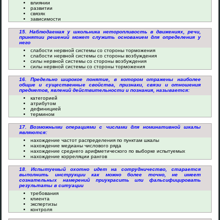
влиянии
развитии
связях
зависимости
15. Наблюдаемая у школьника неторопливость в движениях, речи,
принятии решений может служить основанием для определения у
него
слабости нервной системы со стороны торможения
слабости нервной системы со стороны возбуждения
силы нервной системы со стороны возбуждения
силы нервной системы со стороны торможения
16. Предельно широкое понятие, в котором отражены наиболее
общие и существенные свойства, признаки, связи и отношения
предметов, явлений действительности и познания, называется:
категорией
атрибутом
дефиницией
термином
17. Возможными операциями с числами для номинативной шкалы
являются:
нахождение частот распределения по пунктам шкалы
нахождение медианы числового ряда
нахождение среднего арифметического по выборке испытуемых
нахождение корреляции рангов
18. Испытуемый охотно идет на сотрудничество, старается
выполнить инструкции как можно более точно, не имеет
сознательных намерений приукрасить или фальсифицировать
результаты в ситуации
требования
клиента
экспертизы
контроля