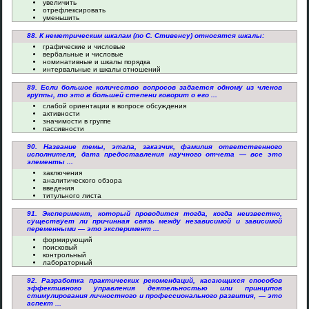
увеличить
отрефлексировать
уменьшить
88. К неметрическим шкалам (по С. Стивенсу) относятся шкалы:
графические и числовые
вербальные и числовые
номинативные и шкалы порядка
интервальные и шкалы отношений
89. Если большое количество вопросов задается одному из членов
группы, то это в большей степени говорит о его ...
слабой ориентации в вопросе обсуждения
активности
значимости в группе
пассивности
90. Название темы, этапа, заказчик, фамилия ответственного
исполнителя, дата предоставления научного отчета — все это
элементы ...
заключения
аналитического обзора
введения
титульного листа
91. Эксперимент, который проводится тогда, когда неизвестно,
существует ли причинная связь между независимой и зависимой
переменными — это эксперимент ...
формирующий
поисковый
контрольный
лабораторный
92. Разработка практических рекомендаций, касающихся способов
эффективного управления деятельностью или принципов
стимулирования личностного и профессионального развития, — это
аспект ...