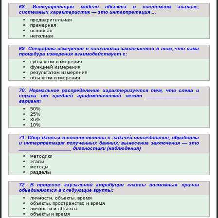
68. Интерпретация модели объекта в системном анализе,
системных характеристик — это интерпретация ...
предварительная
примерная
основная
неполная
69. Специфика измерения в психологии заключается в том, что сама
процедура измерения взаимодействует с:
субъектом измерения
функцией измерения
результатом измерения
объектом измерения
70. Нормальное распределение характеризуется тем, что слева и
справа от средней арифметической лежит __________________
вариант
50%
25%
36%
10%
71. Сбор данных в соответствии с задачей исследования; обработка
и интерпретация полученных данных; вынесение заключения — это
__________________ диагностики (наблюдения)
методики
этапы
методы
разделы
72. В процессе каузальной атрибуции классы возможных причин
объединяются в следующие группы:
личности, объекты, время
объекты, пространство и время
личности и объекты
объекты и время