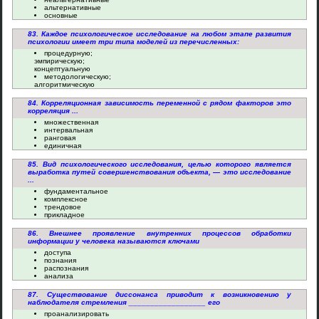
альтернативные
основные
83. Каждое психологическое исследование на любом этапе развития
психологии имеет три типа моделей из перечисленных:
процедурную;
эмпирическую;
концептуальную
методологическую;
алгоритмическую
84. Корреляционная зависимость переменной с рядом факторов это
корреляция ...
множественная
интервальная
ранговая
единичная
85. Вид психологического исследования, целью которого является
выработка путей совершенствования объекта, — это исследование
...
фундаментальное
комплексное
трендовое
прикладное
86. Внешнее проявление внутренних процессов обработки
информации у человека называются ключами
доступа
познания
распознания
анализа
87. Существование диссонанса приводит к возникновению у
наблюдателя стремления __________________ его
проанализировать