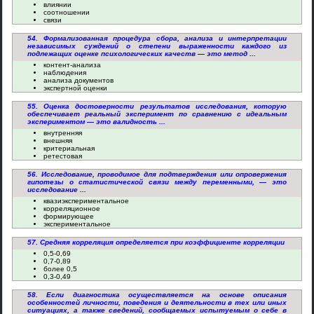
влиянии
соотношении
связи
54. Формализованная процедура сбора, анализа и интерпретации
независимых суждений о степени выраженности каждого из
подлежащих оценке психологических качеств — это метод ...
контент-анализа
наблюдения
анализа документов
экспертной оценки
55. Оценка достоверности результатов исследования, которую
обеспечивает реальный эксперимент по сравнению с идеальным
экспериментом — это валидность ...
внутренняя
внешняя
критериальная
ретестовая
56. Исследование, проводимое для подтверждения или опровержения
гипотезы о статистической связи между переменными, — это
исследование ...
квазиэкспериментальное
корреляционное
формирующее
экспериментальное
57. Средняя корреляция определяется при коэффициенте корреляции
0,5-0,69
0,7-0,89
более 0,5
0,3-0,49
58. Если диагностика осуществляется на основе описания
особенностей личности, поведения и деятельности в тех или иных
ситуациях, а также сведений, сообщаемых испытуемым о себе в