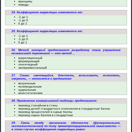
принципы
поводы
24. Коэффициент корреляции изменяется от:
-1 до 1
-1 до 0
0 до 1
25. Коэффициент корреляции изменяется от:
-1 до 1
-1 до 0
0 до 1
26. Метод, который предполагает разработку плана управления
независимой переменной — это метод ...
корреляционный
формирующий
лонгитюдный
экспериментальный
27. Слова: светящийся, блестеть, вспыхивать, ослеплять,
сверкать, — относятся к предикатам
визуальным
полимодальным
аудиальным
кинестетическим
28. Применение конверсионной таблицы предполагает:
перевод станайнов в стэны
перевод долей стандартного отклонения в стандартные баллы
перевод процентилей в сырые баллы
перевод сырых баллов в стандартные
29. Связь между признаками однозначна (функциональная,
нестатистическая) по типу прямопропорциональной зависимости —
в этом случае коэффициент корреляции равен: