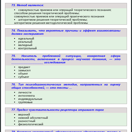
73. Метод является:
совокупностью приемов или операций теоретического познания;
способом решения теоретической проблемы;
совокупностью приемов или операций практического познания
алгоритмом решения теоретической проблемы;
алгоритмом решения методологической проблемы
74. Показывать, что вероятные причины и эффект взаимосвязаны
должен эксперимент
идеальный
реальный
валидный
контрольный
75. Носитель проблемной ситуации, конкретная сфера
деятельности, включенная в процесс научного познания, — это
__________________ исследования
предмет
замысел
объект
субъект
76. Тип психодиагностических методик, направленных на оценку
общих способностей, — это тесты ...
личности
интеллекта
индивидуальные
групповые
77. Предел чувствительности рецептора отражает порог
верхний
нижний абсолютный
разностный
физиологический
78. Комплекс мероприятий, обеспечивающих адекватность теста в