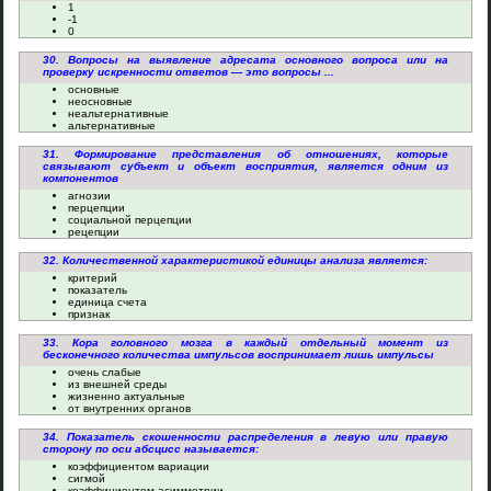
1
-1
0
30. Вопросы на выявление адресата основного вопроса или на
проверку искренности ответов — это вопросы ...
основные
неосновные
неальтернативные
альтернативные
31. Формирование представления об отношениях, которые
связывают субъект и объект восприятия, является одним из
компонентов
агнозии
перцепции
социальной перцепции
рецепции
32. Количественной характеристикой единицы анализа является:
критерий
показатель
единица счета
признак
33. Кора головного мозга в каждый отдельный момент из
бесконечного количества импульсов воспринимает лишь импульсы
очень слабые
из внешней среды
жизненно актуальные
от внутренних органов
34. Показатель скошенности распределения в левую или правую
сторону по оси абсцисс называется:
коэффициентом вариации
сигмой
коэффициентом асимметрии