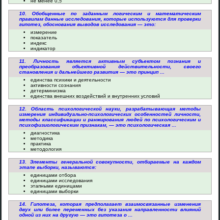
не менее 0,5
10. Обобщенные по заданным логическим и математическим
правилам данные исследования, которые используются для проверки
гипотез, обоснования выводов исследования — это:
измерение
показатель
индекс
индикатор
11. Личность является активным субъектом познания и
преобразования объективной действительности, своего
становления и дальнейшего развития — это принцип ...
единства психики и деятельности
активности сознания
детерминизма
единства внешних воздействий и внутренних условий
12. Область психологической науки, разрабатывающая методы
измерения индивидуально-психологических особенностей личности,
методы классификации и ранжирования людей по психологическим и
психофизиологическим признакам, — это психологическая ...
диагностика
методика
практика
методология
13. Элементы генеральной совокупности, отбираемые на каждом
этапе выборки, называются:
единицами отбора
единицами исследования
этапными единицами
единицами выборки
14. Гипотеза, которая предполагает взаимосвязанные изменения
двух или более переменных без указания направленности влияний
одной из них на другую — это гипотеза о ...