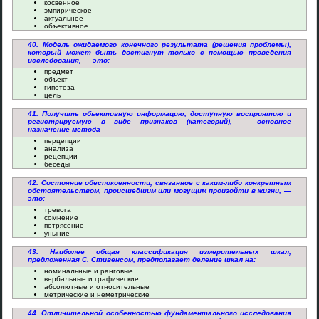
косвенное
эмпирическое
актуальное
объективное
40. Модель ожидаемого конечного результата (решения проблемы),
который может быть достигнут только с помощью проведения
исследования, — это:
предмет
объект
гипотеза
цель
41. Получить объективную информацию, доступную восприятию и
регистрируемую в виде признаков (категорий), — основное
назначение метода
перцепции
анализа
рецепции
беседы
42. Состояние обеспокоенности, связанное с каким-либо конкретным
обстоятельством, происшедшим или могущим произойти в жизни, —
это:
тревога
сомнение
потрясение
уныние
43. Наиболее общая классификация измерительных шкал,
предложенная С. Стивенсом, предполагает деление шкал на:
номинальные и ранговые
вербальные и графические
абсолютные и относительные
метрические и неметрические
44. Отличительной особенностью фундаментального исследования