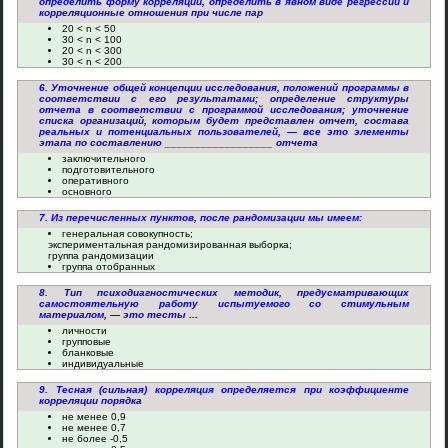
определить форму корреляции, определить в явном виде регрессии и
корреляционные отношения при числе пар
20 < n < 50
30 < n < 100
20 < n < 300
30 < n < 200
6. Уточнение общей концепции исследования, положений программы в
соответствии с его результатами; определение структуры
отчета в соответствии с программой исследования; уточнение
списка организаций, которым будет представлен отчет, состава
реальных и потенциальных пользователей, — все это элементы
этапа по составлению __________________ отчета
заключительного
подготовительного
оперативного
основного
7. Из перечисленных пунктов, после рандомизации мы имеем:
генеральная совокупность;
экспериментальная рандомизированная выборка;
группа рандомизации
группа отобранных
8. Тип психодиагностических методик, предусматривающих
самостоятельную работу испытуемого со стимульным
материалом, — это тесты ...
личности
групповые
бланковые
индивидуальные
9. Тесная (сильная) корреляция определяется при коэффициенте
корреляции порядка
не менее 0,9
не менее 0,7
не более -0,5