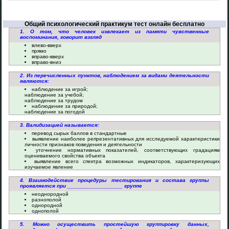
Общий психологический практикум тест онлайн бесплатно
1. О том, что человек извлекает из памяти чувственные
воспоминания, говорит взгляд
влево-вверх
прямо
вправо-вверх
вправо-вниз
2. Из перечисленных пунктов, наблюдением за видами деятельности
являются:
наблюдение за игрой;
наблюдение за учебой;
наблюдение за трудом
наблюдение за природой;
наблюдение за погодой
3. Валидизацией называется:
перевод сырых баллов в стандартные
выявление наиболее репрезентативных для исследуемой характеристики
личности признаков поведения и деятельности
уточнение нормативных показателей, соответствующих градациям
оцениваемого свойства объекта
выявление всего спектра возможных индикаторов, характеризующих
изучаемое явление
4. Взаимодействие процедуры тестирования и состава группы
проявляется при __________________ группе
неоднородной
разнополой
однородной
однополой
5. Можно осуществить простейшую группировку данных,