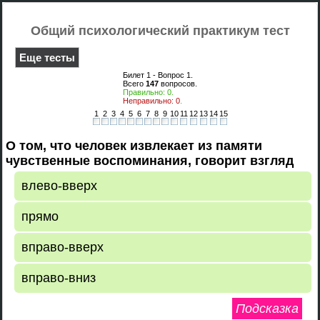
Общий психологический практикум тест
Еще тесты
Билет 1 - Вопрос
1
.
Всего
147
вопросов.
Правильно:
0
.
Неправильно:
0
.
1
2
3
4
5
6
7
8
9
10
11
12
13
14
15
О том, что человек извлекает из памяти
чувственные воспоминания, говорит взгляд
влево-вверх
прямо
вправо-вверх
вправо-вниз
Подсказка