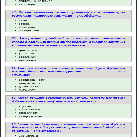
стимульный материал
инструкция
49. Влияние выполнения заданий, применяемых для измерения, на
результаты повторного испытания — это эффект ...
фона
отбора
испытания
тестирования
50. Эксперимент, проводимый с целью получить эмпирические
доводы в пользу или против предполагаемого в гипотезе понимания
психологической закономерности, называют:
критическим
реальным
идеальным
мысленным
51. Если два элемента находятся в диссонансе друг с другом, то
величина диссонанса является функцией __________________ этих
элементов
изолированности
контрастности
удаленности
значимости
52. Любая попытка систематически изучить проблему или что-то
добавить к человеческому знанию о проблеме — это:
изучение
исследование
эксперимент
интерпретация
53. Гипотеза, предполагающая взаимосвязанные изменения двух или
более переменных без указания направленности влияний одной из них
на другую, — это гипотеза о ...
зависимости