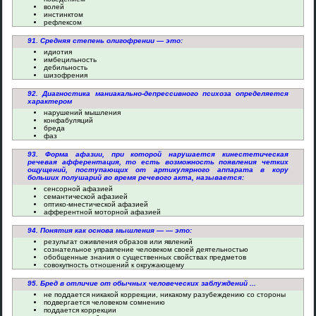
волей
инстинктом
рефлексом
91. Средняя степень олигофрении — это:
идиотия
имбецильность
дебильность
шизофрения
92. Диагностика маниакально-депрессивного психоза определяется
характером
нарушений мышления
конфабуляций
бреда
фаз
93. Форма афазии, при которой нарушается кинестетическая
речевая афферентация, то есть возможность появления четких
ощущений, поступающих от артикулярного аппарата в кору
больших полушарий во время речевого акта, называется:
сенсорной афазией
семантической афазией
оптико-мнестической афазией
афферентной моторной афазией
94. Понятия как основа мышления — — это:
результат оживления образов или явлений
сознательное управление человеком своей деятельностью
обобщенные знания о существенных свойствах предметов
совокупность отношений к окружающему
95. Бред в отличие от обычных человеческих заблуждений ...
не поддается никакой коррекции, никакому разубеждению со стороны
подвергается человеком сомнению
поддается коррекции