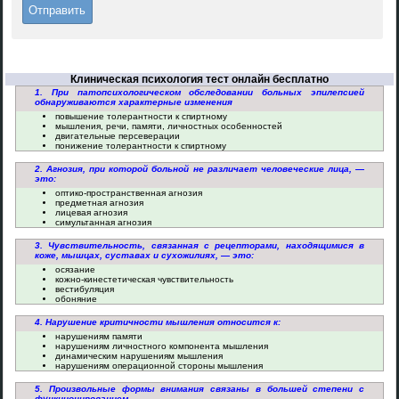
Клиническая психология тест онлайн бесплатно
1. При патопсихологическом обследовании больных эпилепсией
обнаруживаются характерные изменения
повышение толерантности к спиртному
мышления, речи, памяти, личностных особенностей
двигательные персеверации
понижение толерантности к спиртному
2. Агнозия, при которой больной не различает человеческие лица, —
это:
оптико-пространственная агнозия
предметная агнозия
лицевая агнозия
симультанная агнозия
3. Чувствительность, связанная с рецепторами, находящимися в
коже, мышцах, суставах и сухожилиях, — это:
осязание
кожно-кинестетическая чувствительность
вестибуляция
обоняние
4. Нарушение критичности мышления относится к:
нарушениям памяти
нарушениям личностного компонента мышления
динамическим нарушениям мышления
нарушениям операционной стороны мышления
5. Произвольные формы внимания связаны в большей степени с
функционированием