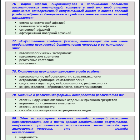
76. Форма афазии, выражающаяся в непонимании больными
грамматических конструкций, которые в той или иной степени
отражают одновременный симультанный анализ и синтез явлений
(когда требуется одновременное представление нескольких явлений)
называется:
оптико-мнестической афазией
семантической афазией
сенсорной афазией
афферентной моторной афазией
77. Искусственное создание условий, выявляющих те или иные
особенности психической деятельности человека в ее патологии —
это:
патопсихологический эксперимент
патологические сомнения
реактивные состояния
психогении
78. Клиническая психология включает в себя разделы:
патопсихология, нейропсихология, соматопсихология
астрология, адаптация, соматопсихология
социальная адаптация, нейропсихология, рефлексология
конфликтология, нейропсихология, соматопсихология
79. Больные с различными формами астереогноза различаются по:
степени нарушения опознания отдельных признаков предметов
выраженности симптома гиперпатии
степени агрессивности
способности воспринимать предметы на ощупь
80. Один из критериев качества метода, который позволяет
характеризовать его с точки зрения стабильности результатов,
получаемых при повторном использовании этого метода при
аналогичных условиях, — это ____________________ метода
исследования
надежность