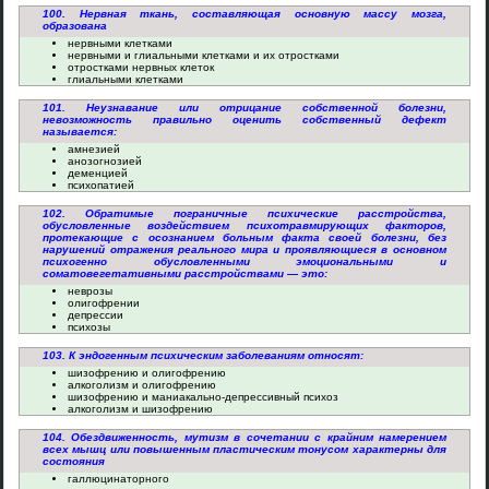
100. Нервная ткань, составляющая основную массу мозга,
образована
нервными клетками
нервными и глиальными клетками и их отростками
отростками нервных клеток
глиальными клетками
101. Неузнавание или отрицание собственной болезни,
невозможность правильно оценить собственный дефект
называется:
амнезией
анозогнозией
деменцией
психопатией
102. Обратимые пограничные психические расстройства,
обусловленные воздействием психотравмирующих факторов,
протекающие с осознанием больным факта своей болезни, без
нарушений отражения реального мира и проявляющиеся в основном
психогенно обусловленными эмоциональными и
соматовегетативными расстройствами — это:
неврозы
олигофрении
депрессии
психозы
103. К эндогенным психическим заболеваниям относят:
шизофрению и олигофрению
алкоголизм и олигофрению
шизофрению и маниакально-депрессивный психоз
алкоголизм и шизофрению
104. Обездвиженность, мутизм в сочетании с крайним намерением
всех мышц или повышенным пластическим тонусом характерны для
состояния
галлюцинаторного