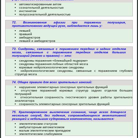
автоматизированным актом
сознательной деятельностью
инстинктом
полусознательной деятельностью
72. Возникновение афазии при поражении полушария,
противоположного ведущей руке, наблюдается лишь у:
левшей
правшей
амбидекстров
левшей и амбидекстров
73. Синдромы, связанные с поражением передних и задних отделов
мозга, связанные с поражением передних отделов больших
полушарий (левого и правого) — это:
синдромы поражения «ближайшей подкорки»
синдромы поражения лобных областей мозга
корковые нейропсихологические синдромы
нейропсихологические синдромы, связанные с поражением глубоких
структур мозга
74. Общее правило для всех зрительных агнозий:
нарушение элементарных сенсорных зрительных функций
отсутствие поражений корковых структур задних отделов больших
полушарий
относительная сохранность гностического уровня работы зрительного
анализатора
сохранность элементарных сенсорных зрительных функций
75. Кратковременное выключение сознания, чаще всего длящееся
несколько секунд, без падения, сопровождающееся вегетативной
реакцией и небольшим судорожным компонентом, называется:
эпилептическим статусом
амбулаторным автоматизмом
малым эпилептическим припадком
эпилептическим слабоумием