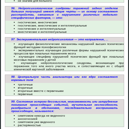
не значим для больного
96. Нейропсихологические синдромы поражений задних отделов
больших полушарий имеют общие черты — их основу составляют
расстройства, связанные с нарушением различных модально-
специфических факторов, — это:
гностические, мнестические
гностические, мнестические и интеллектуальные
гностические и интеллектуальные
мнестические и интеллектуальные
97. Экспериментальная нейропсихология — это направление, ...
изучающее физиологические механизмы нарушений высших психических
функций методами психофизиологии
экспериментально изучающее различные формы нарушений психических
процессов при локальных поражениях мозга
изучающее специфику нарушений психических функций при локальных
мозговых поражениях у детей
изучающее нейропсихологические синдромы, возникающие при
поражении того или иного участка мозга, и сопоставляющее их с общей
клинической картиной заболевания
98. Центральную часть анализатора или его ядро составляют
корковые поля
третичные
вторичные
вторичные вместе с первичными
первичные
99. Состояние острого бессмыслия, невозможность или затруднение
понимания происходящих событий, мучительная неспособность
разобраться в обстановке, последовательно воспринимать
происходящее, называется:
симптомом никогда не виденного
анозогнозией
симптомом уже виденного
растерянностью