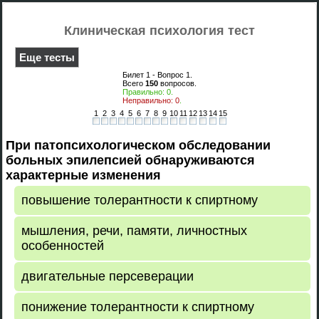
Клиническая психология тест
Еще тесты
Билет 1 - Вопрос
1
.
Всего
150
вопросов.
Правильно:
0
.
Неправильно:
0
.
1
2
3
4
5
6
7
8
9
10
11
12
13
14
15
При патопсихологическом обследовании
больных эпилепсией обнаруживаются
характерные изменения
повышение толерантности к спиртному
мышления, речи, памяти, личностных
особенностей
двигательные персеверации
понижение толерантности к спиртному