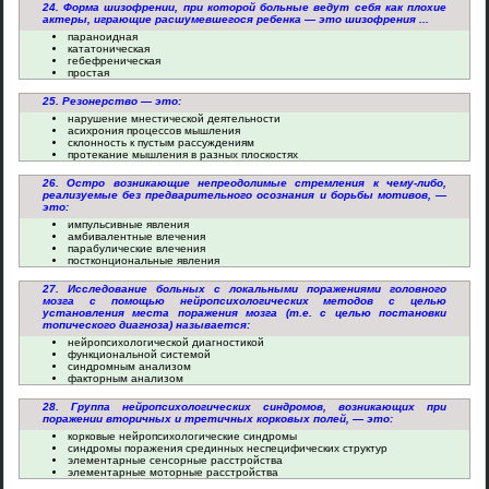
24. Форма шизофрении, при которой больные ведут себя как плохие
актеры, играющие расшумевшегося ребенка — это шизофрения ...
параноидная
кататоническая
гебефреническая
простая
25. Резонерство — это:
нарушение мнестической деятельности
асихрония процессов мышления
склонность к пустым рассуждениям
протекание мышления в разных плоскостях
26. Остро возникающие непреодолимые стремления к чему-либо,
реализуемые без предварительного осознания и борьбы мотивов, —
это:
импульсивные явления
амбивалентные влечения
парабулические влечения
постконциональные явления
27. Исследование больных с локальными поражениями головного
мозга с помощью нейропсихологических методов с целью
установления места поражения мозга (т.е. с целью постановки
топического диагноза) называется:
нейропсихологической диагностикой
функциональной системой
синдромным анализом
факторным анализом
28. Группа нейропсихологических синдромов, возникающих при
поражении вторичных и третичных корковых полей, — это:
корковые нейропсихологические синдромы
синдромы поражения срединных неспецифических структур
элементарные сенсорные расстройства
элементарные моторные расстройства