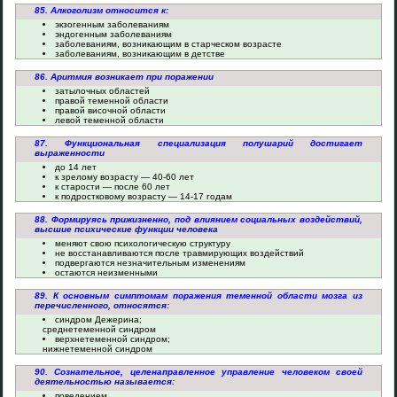
85. Алкоголизм относится к:
экзогенным заболеваниям
эндогенным заболеваниям
заболеваниям, возникающим в старческом возрасте
заболеваниям, возникающим в детстве
86. Аритмия возникает при поражении
затылочных областей
правой теменной области
правой височной области
левой теменной области
87. Функциональная специализация полушарий достигает
выраженности
до 14 лет
к зрелому возрасту — 40-60 лет
к старости — после 60 лет
к подростковому возрасту — 14-17 годам
88. Формируясь прижизненно, под влиянием социальных воздействий,
высшие психические функции человека
меняют свою психологическую структуру
не восстанавливаются после травмирующих воздействий
подвергаются незначительным изменениям
остаются неизменными
89. К основным симптомам поражения теменной области мозга из
перечисленного, относятся:
синдром Дежерина;
среднетеменной синдром
верхнетеменной синдром;
нижнетеменной синдром
90. Сознательное, целенаправленное управление человеком своей
деятельностью называется:
поведением