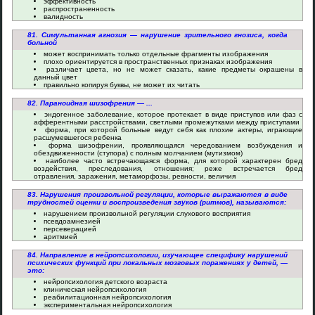
эффективность
распространенность
валидность
81. Симультанная агнозия — нарушение зрительного гнозиса, когда
больной
может воспринимать только отдельные фрагменты изображения
плохо ориентируется в пространственных признаках изображения
различает цвета, но не может сказать, какие предметы окрашены в
данный цвет
правильно копируя буквы, не может их читать
82. Параноидная шизофрения — ...
эндогенное заболевание, которое протекает в виде приступов или фаз с
афферентными расстройствами, светлыми промежутками между приступами
форма, при которой больные ведут себя как плохие актеры, играющие
расшумевшегося ребенка
форма шизофрении, проявляющаяся чередованием возбуждения и
обездвиженности (ступора) с полным молчанием (мутизмом)
наиболее часто встречающаяся форма, для которой характерен бред
воздействия, преследования, отношения; реже встречается бред
отравления, заражения, метаморфозы, ревности, величия
83. Нарушения произвольной регуляции, которые выражаются в виде
трудностей оценки и воспроизведения звуков (ритмов), называются:
нарушением произвольной регуляции слухового восприятия
псевдоамнезией
персеверацией
аритмией
84. Направление в нейропсихологии, изучающее специфику нарушений
психических функций при локальных мозговых поражениях у детей, —
это:
нейропсихология детского возраста
клиническая нейропсихология
реабилитационная нейропсихология
экспериментальная нейропсихология