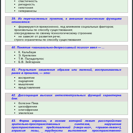
спастичность
ригидность
гипотония
гиперкинезы
39. Из перечисленных пунктов, к внешним психическим функциям
относятся:
формируются прижизненно, под влиянием социальных факторов;
произвольны по способу существования;
опосредованы по своему психологическому строению
не зависят от развития речи;
строго ограничены по способу существования
40. Понятие «маниакально-депрессивный психоз» ввел — ...
К. Кальбаум
Э. Крепелин
Т.Ф. Паладопулос
Б.В. Зейгарник
41. Результат оживления образов или явлений, воспринимаемых
ранее в прошлом, — это:
восприятие
ощущение
мышление
представление
42. Диссоциация высших интеллектуальных функций характерна
для:
болезни Пика
шизофрении
олигофрении
эпилепсии
43. Форма апраксии, в основе которой лежит расстройство
зрительно-пространственных синтезов, нарушение
пространственных представлений («верх-низ», «правое-левое»),
апраксия позы, трудности выполнения пространственно-