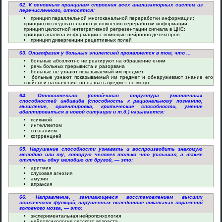
62. К основным принципам строения всех анализаторных систем из
перечисленного, относятся:
принцип параллельной многоканальной переработки информации;
принцип последовательного усложнения переработки информации;
принцип целостной интегративной репрезентации сигнала в ЦНС;
принцип анализа информации с помощью нейронов-детекторов
принцип дивергенции рецептивных полей
63. Олигофазия у больных эпилепсией проявляется в том, что ...
больные абсолютно не реагируют на обращение к ним
речь больных прерывиста и разорвана
больные не узнают показываемый им предмет
больные узнают показываемый им предмет и обнаруживают знание его
свойств и назначения, но назвать предмет не могут
64. Относительно устойчивая структура умственных
способностей индивида (способность к рациональному познанию,
мышление, ориентировка, критические способности, умение
адаптироваться в новой ситуации и т.д.) называется:
психикой
интеллектом
сознанием
когрренцией
65. Нарушение способности узнавать и воспроизводить знакомую
мелодию или ту, которую человек только что услышал, а также
отличить одну мелодию от другой, — это:
аритмия
слуховая агнозия
амузия
апраксия
66. Направление, занимающееся восстановлением высших
психических функций, нарушенных вследствие локальных поражений
головного мозга, — это:
экспериментальная нейропсихология
нейропсихология детского возраста