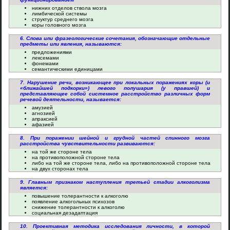
нижних отделов ствола мозга
лимбической системы
структур среднего мозга
коры головного мозга
6. Слова или фразеологические сочетания, обозначающие отдельные
предметы или явления, называются:
предложениями
лексемами
фонемами
семантическими единицами
7. Нарушение речи, возникающее при локальных поражениях коры (и
«ближайшей подкорки») левого полушария (у правшей) и
представляющее собой системное расстройство различных форм
речевой деятельности, называется:
амузией
агнозией
апраксией
афазией
8. При поражении шейной и грудной частей спинного мозга
расстройства чувствительности развиваются:
на той же стороне тела
на противоположной стороне тела
либо на той же стороне тела, либо на противоположной стороне тела
на двух сторонах тела
9. Главным признаком наступления третьей стадии алкоголизма
является:
повышение толерантности к алкоголю
появление алкогольных психозов
снижение толерантности к алкоголю
социальная дезадаптация
10. Проективная методика исследования личности, в которой