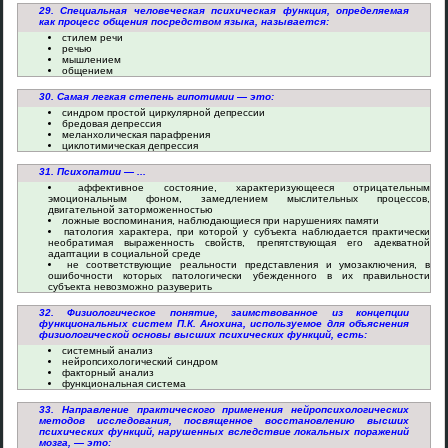
29. Специальная человеческая психическая функция, определяемая
как процесс общения посредством языка, называется:
стилем речи
речью
мышлением
общением
30. Самая легкая степень гипотимии — это:
синдром простой циркулярной депрессии
бредовая депрессия
меланхолическая парафрения
циклотимическая депрессия
31. Психопатии — ...
аффективное состояние, характеризующееся отрицательным
эмоциональным фоном, замедлением мыслительных процессов,
двигательной заторможенностью
ложные воспоминания, наблюдающиеся при нарушениях памяти
патология характера, при которой у субъекта наблюдается практически
необратимая выраженность свойств, препятствующая его адекватной
адаптации в социальной среде
не соответствующие реальности представления и умозаключения, в
ошибочности которых патологически убежденного в их правильности
субъекта невозможно разуверить
32. Физиологическое понятие, заимствованное из концепции
функциональных систем П.К. Анохина, используемое для объяснения
физиологической основы высших психических функций, есть:
системный анализ
нейропсихологический синдром
факторный анализ
функциональная система
33. Направление практического применения нейропсихологических
методов исследования, посвященное восстановлению высших
психических функций, нарушенных вследствие локальных поражений
мозга, — это: