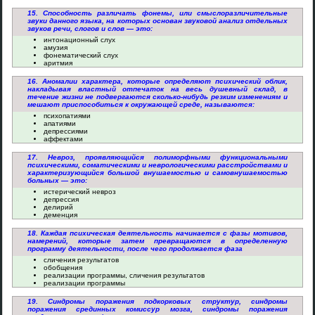
15. Способность различать фонемы, или смыслоразличительные
звуки данного языка, на которых основан звуковой анализ отдельных
звуков речи, слогов и слов — это:
интонационный слух
амузия
фонематический слух
аритмия
16. Аномалии характера, которые определяют психический облик,
накладывая властный отпечаток на весь душевный склад, в
течение жизни не подвергаются сколько-нибудь резким изменениям и
мешают приспособиться к окружающей среде, называются:
психопатиями
апатиями
депрессиями
аффектами
17. Невроз, проявляющийся полиморфными функциональными
психическими, соматическими и неврологическими расстройствами и
характеризующийся большой внушаемостью и самовнушаемостью
больных — это:
истерический невроз
депрессия
делирий
деменция
18. Каждая психическая деятельность начинается с фазы мотивов,
намерений, которые затем превращаются в определенную
программу деятельности, после чего продолжается фаза
сличения результатов
обобщения
реализации программы, сличения результатов
реализации программы
19. Синдромы поражения подкорковых структур, синдромы
поражения срединных комиссур мозга, синдромы поражения