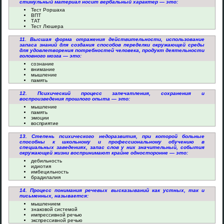
стимульный материал носит вербальный характер — это:
Тест Роршаха
ВПТ
ТАТ
Тест Люшера
11. Высшая форма отражения действительности, использование
запаса знаний для создания способов переделки окружающей среды
для удовлетворения потребностей человека, продукт деятельности
головного мозга — это:
сознание
внимание
мышление
память
12. Психический процесс запечатления, сохранения и
воспроизведения прошлого опыта — это:
мышление
память
эмоции
восприятие
13. Степень психического недоразвития, при которой больные
способны к школьному и профессиональному обучению в
специальных заведениях, запас слов у них значительный, события
окружающей жизни воспринимают крайне односторонне — это:
дебильность
идиотия
имбецильность
брадилалия
14. Процесс понимания речевых высказываний как устных, так и
письменных, называется:
мышлением
знаковой системой
импрессивной речью
экспрессивной речью