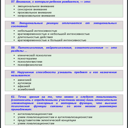
57. Внимание, с которым ребенок рождается, — это:
эмоциональное внимание
сенсорное внимание
произвольное внимание
непроизвольное внимание
58. Эмоциональные реакции отличаются от эмоциональных
состояний
небольшой интенсивностью
кратковременностью и небольшой интенсивностью
длительностью действия
кратковременностью и большей интенсивностью
59. Патопсихология, нейропсихология, соматопсихология — это
разделы ...
клинической психологии
психотерапии
психолингвистики
психофизиологии
60. Нарушение способности узнавать предмет и его назначение
называется:
амнезией
аутизмом
афазией
асимболией
61. Точка зрения на то, что можно и следует локализовать
(соотносить с определенными участками мозга) лишь относительно
элементарные сенсорные и моторные функции, что высшие
психические функции связаны со всем мозгом равномерно
принадлежит:
антилокализационистам
узким локализационистам и антилокализационистам
представителям эклектической концепции
узким локализационистам