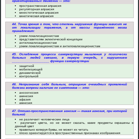
ориентированных движений — это:
пространственная апраксия
регуляторная апраксия
кинестетическая апраксия
кинетическая апраксия
44. Точка зрения о том, что степень нарушения функции зависит не
от локализации поражения, а от массы поражённого мозга
принадлежит:
узким локализационистам
представителям эклектической концепции
антилокализационистам
узким локализационистам и антилокализационистам
45. Ослабление процесса саморегуляции мышления у психически
больных людей связано, в первую очередь, с нарушением
____________________ функции саморегуляции
защитной
мобилизующей
динамической
контрольной
46. Непризнание себя больным, отрицание очевидных проявлений
болезни вопреки наличию ее симптомов — это:
анозогнозия
акинезия
афазия
амнезия
47. Оптико-пространственная агнозия — такая агнозия, при которой
больной
не различает человеческие лица
различает цвета, но не может сказать, какие предметы окрашены в
данный цвет
правильно копируя буквы, не может их читать
плохо ориентируется в пространственных признаках изображения