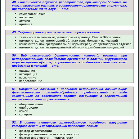
48. Гностическое слуховое расстройство, при котором больные не
могут правильно оценить и воспроизвести ритмические структуры,
предъявляемые им на слух, — это:
слуховая агнозия
апраксия
амузия
аритмия
49. Регуляторная апраксия возникает при поражениях
теменно-затылочных отделов коры на границе 19-го и 39-го полей
нижних отделов премоторной области коры больших полушарий
конвекситальной префронтальной коры кпереди от премоторных отделов
нижних отделов постцентральной области коры больших полушарий
50. Вид психической деятельности, который, возникая при
непосредственном воздействии предметов и явлений окружающего
мира на органы чувств, отражает лишь отдельные свойства этих
предметов и явлений — это:
ощущение
ассоциация
восприятие
представление
51. Помрачение сознания с наплывом непроизвольно возникающих
фантастических сновидно-бредовых представлений в виде
законченных по содержанию картин, следующих в определенной
последовательности, называется:
обнубиляциями
онейроидом
комой
сопором
52. В основе активного целесообразного поведения, нарушение
которого ведет к дезорганизации поведения, лежит:
фактор дезактивации
фактор спонтанности — аспонтанности
фактор инертности — подвижности