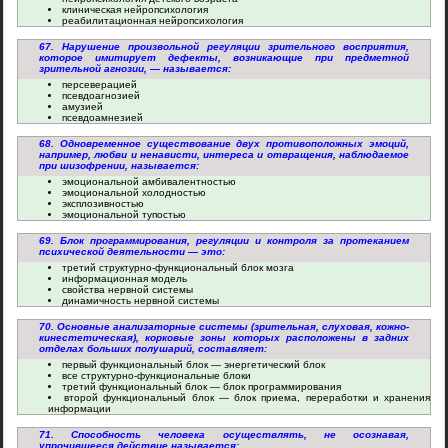
клиническая нейропсихология
реабилитационная нейропсихология
67. Нарушение произвольной регуляции зрительного восприятия,
которое имитирует дефекты, возникающие при предметной
зрительной агнозии, — называется:
персеверацией
псевдоагнозией
амузией
псевдоамнезией
68. Одновременное существование двух противоположных эмоций,
например, любви и ненависти, интереса и отвращения, наблюдаемое
при шизофрении, называется:
эмоциональной амбивалентностью
эмоциональной холодностью
эксплозивностью
эмоциональной тупостью
69. Блок программирования, регуляции и контроля за протеканием
психической деятельности — это:
третий структурно-функциональный блок мозга
информационная модель
свойства нервной системы
динамичность нервной системы
70. Основные анализаторные системы (зрительная, слуховая, кожно-
кинестетическая), корковые зоны которых расположены в задних
отделах больших полушарий, составляет:
первый функциональный блок — энергетический блок
все структурно-функциональные блоки
третий функциональный блок — блок программирования
второй функциональный блок — блок приема, переработки и хранения
информации
71. Способность человека осуществлять, не осознавая,
упрочившееся действие называется: