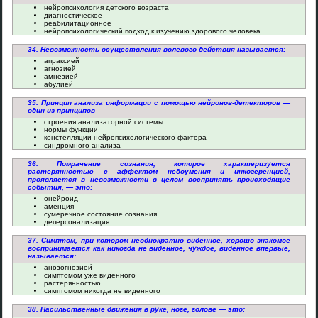
нейропсихология детского возраста
диагностическое
реабилитационное
нейропсихологический подход к изучению здорового человека
34. Невозможность осуществления волевого действия называется:
апраксией
агнозией
амнезией
абулией
35. Принцип анализа информации с помощью нейронов-детекторов —
один из принципов
строения анализаторной системы
нормы функции
констелляции нейропсихологического фактора
синдромного анализа
36. Помрачение сознания, которое характеризуется
растерянностью с аффектом недоумения и инкогеренцией,
проявляется в невозможности в целом воспринять происходящие
события, — это:
онейроид
аменция
сумеречное состояние сознания
деперсонализация
37. Симптом, при котором неоднократно виденное, хорошо знакомое
воспринимается как никогда не виденное, чуждое, виденное впервые,
называется:
анозогнозией
симптомом уже виденного
растерянностью
симптомом никогда не виденного
38. Насильственные движения в руке, ноге, голове — это: