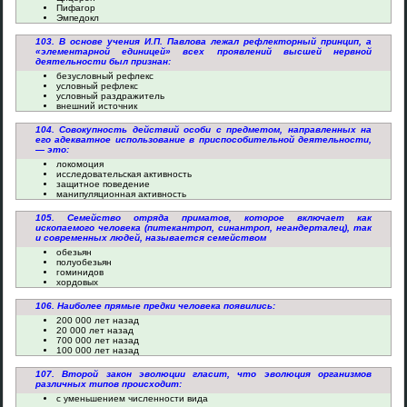
Пифагор
Эмпедокл
103. В основе учения И.П. Павлова лежал рефлекторный принцип, а
«элементарной единицей» всех проявлений высшей нервной
деятельности был признан:
безусловный рефлекс
условный рефлекс
условный раздражитель
внешний источник
104. Совокупность действий особи с предметом, направленных на
его адекватное использование в приспособительной деятельности,
— это:
локомоция
исследовательская активность
защитное поведение
манипуляционная активность
105. Семейство отряда приматов, которое включает как
ископаемого человека (питекантроп, синантроп, неандерталец), так
и современных людей, называется семейством
обезьян
полуобезьян
гоминидов
хордовых
106. Наиболее прямые предки человека появились:
200 000 лет назад
20 000 лет назад
700 000 лет назад
100 000 лет назад
107. Второй закон эволюции гласит, что эволюция организмов
различных типов происходит:
с уменьшением численности вида