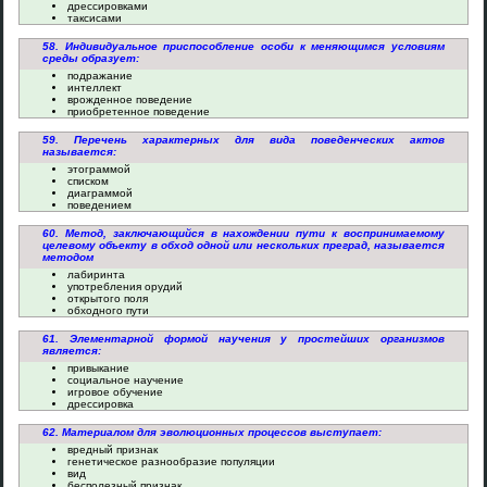
дрессировками
таксисами
58. Индивидуальное приспособление особи к меняющимся условиям
среды образует:
подражание
интеллект
врожденное поведение
приобретенное поведение
59. Перечень характерных для вида поведенческих актов
называется:
этограммой
списком
диаграммой
поведением
60. Метод, заключающийся в нахождении пути к воспринимаемому
целевому объекту в обход одной или нескольких преград, называется
методом
лабиринта
употребления орудий
открытого поля
обходного пути
61. Элементарной формой научения у простейших организмов
является:
привыкание
социальное научение
игровое обучение
дрессировка
62. Материалом для эволюционных процессов выступает:
вредный признак
генетическое разнообразие популяции
вид
бесполезный признак