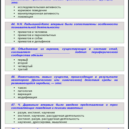
это:
исследовательская активность
кормовое поведение
манипуляционная активность
локомоция
44. Н.Н. Ладыгиной-Котс впервые были сопоставлены особенности
познавательной деятельности
приматов и человека
приматов и парнокопытных
приматов и собак
приматов и дельфинов
45. Объединение из гаремов, существующих в составе стад,
составляет ____________________ подтип периферического
сообщества обезьян
первый
второй
четвертый
третий
46. Изменчивость живых существ, происходящая в результате
некоторого (физического или химического) действия среды на
развивающийся зародыш, — это:
таксис
патология
вариация
модификация
47. Ч. Дарвиным впервые было введено представление о трех
составляющих поведения и психики животных
разум, инстинкт, научение
инстинкт, научение, рассудочная деятельность
инстинкт, разум, рассудочная деятельность
научение, дрессировка, мышление