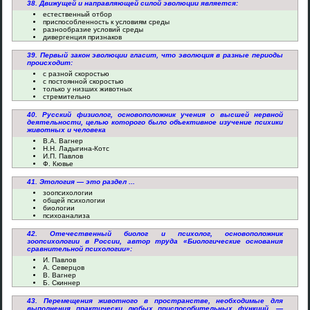
38. Движущей и направляющей силой эволюции является:
естественный отбор
приспособленность к условиям среды
разнообразие условий среды
дивергенция признаков
39. Первый закон эволюции гласит, что эволюция в разные периоды
происходит:
с разной скоростью
с постоянной скоростью
только у низших животных
стремительно
40. Русский физиолог, основоположник учения о высшей нервной
деятельности, целью которого было объективное изучение психики
животных и человека
В.А. Вагнер
Н.Н. Ладыгина-Котс
И.П. Павлов
Ф. Кювье
41. Этология — это раздел ...
зоопсихологии
общей психологии
биологии
психоанализа
42. Отечественный биолог и психолог, основоположник
зоопсихологии в России, автор труда «Биологические основания
сравнительной психологии»:
И. Павлов
А. Северцов
В. Вагнер
Б. Скиннер
43. Перемещения животного в пространстве, необходимые для
выполнения практически любых приспособительных функций, —