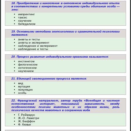
18. Приобретение и накопление в онтогенезе индивидуального опыта
в соответствии с конкретными условиями среды обитания особи —
это:
импринтинг
таксис
научение
бипедализм
19. Основными методами зоопсихологии и сравнительной психологии
являются:
анкеты и тесты
анкеты и эксперимент
наблюдение и эксперимент
наблюдение и тесты
20. Процесс развития индивидуального организма называется:
инстинктом
филогенезом
онтогенезом
научением
21. Единицей эволюционного процесса является:
вид
мутация
популяция
особь
22. Французский натуралист, автор труда «Всеобщая и частная
естественная история», показавший зависимость между
особенностями психики животных и их образом жизни, роль
психических качеств животных в сохранении вида
Г. Реймарус
Ж.-О. Ламетри
Ж. Бюффон
Ф. Кювье