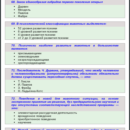
68. Закон единообразия гибридов первого поколения открыл
Дарвин
Мендель
Павлов
Фабри
69. В психологической классификации животных выделяется:
52 уровня развития психики
6 уровней развития психики
4 уровня развития психики
от 2 до 3 уровней развития психики
70. Психически наиболее развитые животные в большинстве
являются:
пресмыкающими
земноводными
незрелорождающими
зрелорождающими
71. Последователь Ч. Дарвина, утверждавший, что между человеком
и человекообразными (антропоморфными) обезьянами обязательно
должна существовать переходная ступень, — это:
Т. Гексли
И. Павлов
З. Фрейд
Н. Ладыгина-Котс
72. Поведение в новой для животного ситуации, на основе
экстренного принятия им решения, без предварительного научения и
при отсутствии соответствующей наследственной программы —
это:
элементарная рассудочная деятельность
врожденное поведение
приобретенное поведение
научение
73. Метод, который применяется при решении задач с помощью