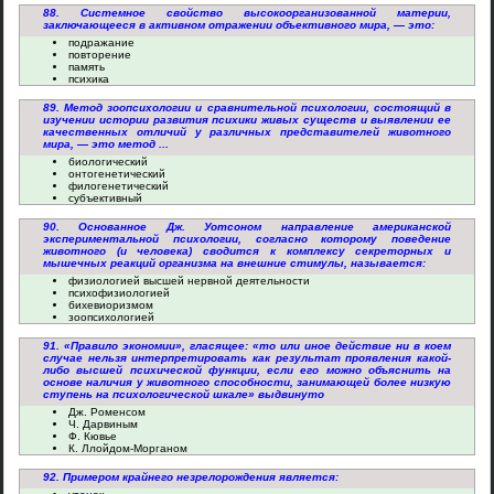
88. Системное свойство высокоорганизованной материи,
заключающееся в активном отражении объективного мира, — это:
подражание
повторение
память
психика
89. Метод зоопсихологии и сравнительной психологии, состоящий в
изучении истории развития психики живых существ и выявлении ее
качественных отличий у различных представителей животного
мира, — это метод ...
биологический
онтогенетический
филогенетический
субъективный
90. Основанное Дж. Уотсоном направление американской
экспериментальной психологии, согласно которому поведение
животного (и человека) сводится к комплексу секреторных и
мышечных реакций организма на внешние стимулы, называется:
физиологией высшей нервной деятельности
психофизиологией
бихевиоризмом
зоопсихологией
91. «Правило экономии», гласящее: «то или иное действие ни в коем
случае нельзя интерпретировать как результат проявления какой-
либо высшей психической функции, если его можно объяснить на
основе наличия у животного способности, занимающей более низкую
ступень на психологической шкале» выдвинуто
Дж. Роменсом
Ч. Дарвиным
Ф. Кювье
К. Ллойдом-Морганом
92. Примером крайнего незрелорождения является: