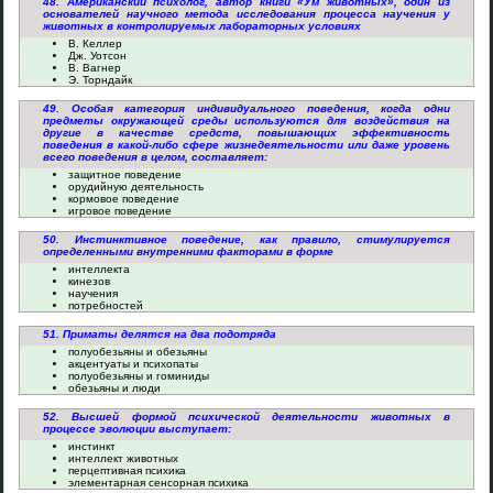
48. Американский психолог, автор книги «Ум животных», один из
основателей научного метода исследования процесса научения у
животных в контролируемых лабораторных условиях
В. Келлер
Дж. Уотсон
В. Вагнер
Э. Торндайк
49. Особая категория индивидуального поведения, когда одни
предметы окружающей среды используются для воздействия на
другие в качестве средств, повышающих эффективность
поведения в какой-либо сфере жизнедеятельности или даже уровень
всего поведения в целом, составляет:
защитное поведение
орудийную деятельность
кормовое поведение
игровое поведение
50. Инстинктивное поведение, как правило, стимулируется
определенными внутренними факторами в форме
интеллекта
кинезов
научения
потребностей
51. Приматы делятся на два подотряда
полуобезьяны и обезьяны
акцентуаты и психопаты
полуобезьяны и гоминиды
обезьяны и люди
52. Высшей формой психической деятельности животных в
процессе эволюции выступает:
инстинкт
интеллект животных
перцептивная психика
элементарная сенсорная психика