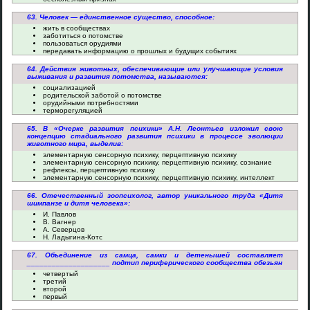
63. Человек — единственное существо, способное:
жить в сообществах
заботиться о потомстве
пользоваться орудиями
передавать информацию о прошлых и будущих событиях
64. Действия животных, обеспечивающие или улучшающие условия
выживания и развития потомства, называются:
социализацией
родительской заботой о потомстве
орудийными потребностями
терморегуляцией
65. В «Очерке развития психики» А.Н. Леонтьев изложил свою
концепцию стадиального развития психики в процессе эволюции
животного мира, выделив:
элементарную сенсорную психику, перцептивную психику
элементарную сенсорную психику, перцептивную психику, сознание
рефлексы, перцептивную психику
элементарную сенсорную психику, перцептивную психику, интеллект
66. Отечественный зоопсихолог, автор уникального труда «Дитя
шимпанзе и дитя человека»:
И. Павлов
В. Вагнер
А. Северцов
Н. Ладыгина-Котс
67. Объединение из самца, самки и детенышей составляет
____________________ подтип периферического сообщества обезьян
четвертый
третий
второй
первый