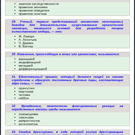
законом наследственности
правилом экономии
правилом поведения
правилом генетики
29. Ученый, первым представивший множество неоспоримых
доводов для доказательства существования органической
эволюции, явившихся основой для разработки теории
естественного отбора, — это:
Ж. Ламарк
А. Леонтьев
Ч. Дарвин
В. Вагнер
30. Изменения, происходящие в генах или хромосомах, называются:
вариацией
модификацией
мутацией
дифференциацией
31. Единственный примат, который делится пищей со своими
сородичами и образует постоянные брачные пары, составляющие
ядро семьи, — это:
орангутанг
мартышка
человек
гиббон
32. Врожденные, генетически фиксированные реакции на
определенные агенты среды называются:
локомоциями
таксисами
импринтингом
интеллектом
33. Стадия дрессировки, в ходе которой усилия дрессировщика