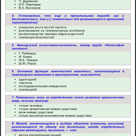
Ч. Дарвином
И.П. Павловым
В.А. Вагнером
4. Установлено, что еще в пренатальном периоде как у
беспозвоночных, так и у позвоночных для развивающихся организмов
характерно(-на):
ускорение роста костей скелета
реагирование на температурные колебания
воспроизводство звуковых рядов родителей
локомоция конечностей
5. Французский естествоиспытатель, автор труда «Философия
зоологии»:
Г. Реймарус
Ф. Кювье
Ж.Б. Ламарк
Ш.Ж. Леруа
6. Основная функция конечностей животных, заключающаяся в
перемещении животного в пространстве, называется:
адаптацией
таксисом
исследовательским поведением
локомоцией
7. Появившись лишь на определенном этапе развития органического
мира, психика присуща
только человеку
только примитивным живым существам
всем живым существам
только высокоорганизованным живым существам
8. Метод, заключающийся в выборе объектов (сигналов, рисунков),
различающихся по одному или нескольким, иногда определенным
образом меняющимся, признакам, — это:
метод употребления орудий