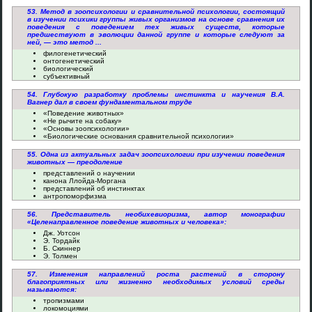
53. Метод в зоопсихологии и сравнительной психологии, состоящий
в изучении психики группы живых организмов на основе сравнения их
поведения с поведением тех живых существ, которые
предшествуют в эволюции данной группе и которые следуют за
ней, — это метод ...
филогенетический
онтогенетический
биологический
субъективный
54. Глубокую разработку проблемы инстинкта и научения В.А.
Вагнер дал в своем фундаментальном труде
«Поведение животных»
«Не рычите на собаку»
«Основы зоопсихологии»
«Биологические основания сравнительной психологии»
55. Одна из актуальных задач зоопсихологии при изучении поведения
животных — преодоление
представлений о научении
канона Ллойда-Моргана
представлений об инстинктах
антропоморфизма
56. Представитель необихевиоризма, автор монографии
«Целенаправленное поведение животных и человека»:
Дж. Уотсон
Э. Тордайк
Б. Скиннер
Э. Толмен
57. Изменения направлений роста растений в сторону
благоприятных или жизненно необходимых условий среды
называются:
тропизмами
локомоциями