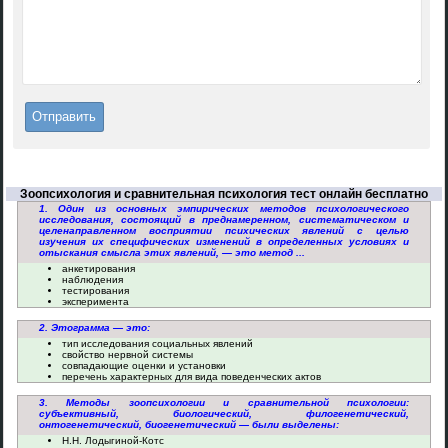
Зоопсихология и сравнительная психология тест онлайн бесплатно
1. Один из основных эмпирических методов психологического
исследования, состоящий в преднамеренном, систематическом и
целенаправленном восприятии психических явлений с целью
изучения их специфических изменений в определенных условиях и
отыскания смысла этих явлений, — это метод ...
анкетирования
наблюдения
тестирования
эксперимента
2. Этограмма — это:
тип исследования социальных явлений
свойство нервной системы
совпадающие оценки и установки
перечень характерных для вида поведенческих актов
3. Методы зоопсихологии и сравнительной психологии:
субъективный, биологический, филогенетический,
онтогенетический, биогенетический — были выделены:
Н.Н. Лодыгиной-Котс