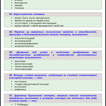
утенок
кенгуренок
примат
теленок
93. Агрессивность человека
может быть легко преодолена
является одним из видов игры
отсутствует у большинства народов
представляет собой врожденное свойство
94. Перенос на животных психических свойств и способностей,
присущих в действительности только человеку, называется:
психологизацией
антиципацией
антропоморфизмом
антропогенезом
95. Движения под углом к источнику раздражения при
несимметричном раздражении в симметрично расположенных
рецепторах называются:
кинезами
менотаксисами
тропотаксисами
телотаксисами
96. Вторая стадия развития, следующая за стадией элементарной
сенсорной психики, — это:
инстинкты
стадия перцептивной психики
интеллект
рефлексы
97. Директор Парижского зоопарка, впервые показал возможность
проявления инстинкта в условиях изоляции от типичных для вида
условий среды — это:
Г. Реймарус