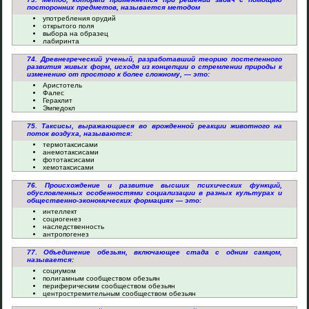
посторонних предметов, называется методом
употребления орудий
открытого поля
выбора на образец
лабиринта
74. Древнегреческий ученый, разработавший теорию постепенного
развития живых форм, исходя из концепции о стремлении природы к
изменению от простого к более сложному, — это:
Аристотель
Фалес
Гераклит
Эмпедокл
75. Таксисы, выражающиеся во врожденной реакции животного на
поток воздуха, называются:
термотаксисами
анемотаксисами
фототаксисами
хемотаксисами
76. Происхождение и развитие высших психических функций,
обусловленных особенностями социализации в разных культурах и
общественно-экономических формациях — это:
интеллект
социогенез
наследственность
антропогенез
77. Объединение обезьян, включающее стада с одним самцом,
называется:
социумом
полигамным сообществом обезьян
периферическим сообществом обезьян
центростремительным сообществом обезьян