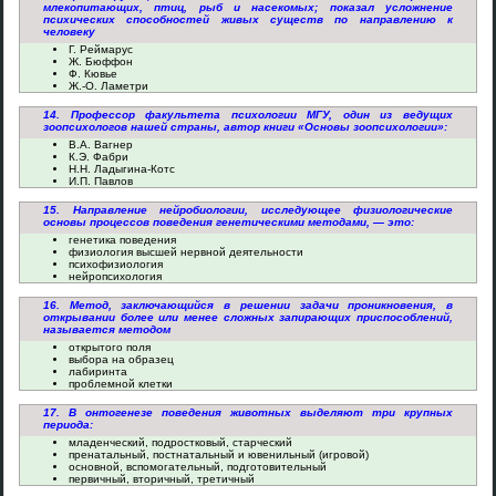
млекопитающих, птиц, рыб и насекомых; показал усложнение
психических способностей живых существ по направлению к
человеку
Г. Реймарус
Ж. Бюффон
Ф. Кювье
Ж.-О. Ламетри
14. Профессор факультета психологии МГУ, один из ведущих
зоопсихологов нашей страны, автор книги «Основы зоопсихологии»:
В.А. Вагнер
К.Э. Фабри
Н.Н. Ладыгина-Котс
И.П. Павлов
15. Направление нейробиологии, исследующее физиологические
основы процессов поведения генетическими методами, — это:
генетика поведения
физиология высшей нервной деятельности
психофизиология
нейропсихология
16. Метод, заключающийся в решении задачи проникновения, в
открывании более или менее сложных запирающих приспособлений,
называется методом
открытого поля
выбора на образец
лабиринта
проблемной клетки
17. В онтогенезе поведения животных выделяют три крупных
периода:
младенческий, подростковый, старческий
пренатальный, постнатальный и ювенильный (игровой)
основной, вспомогательный, подготовительный
первичный, вторичный, третичный