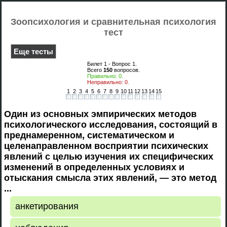
Зоопсихология и сравнительная психология
тест
Еще тесты
Билет 1 - Вопрос
1
.
Всего
150
вопросов.
Правильно:
0
.
Неправильно:
0
.
1
2
3
4
5
6
7
8
9
10
11
12
13
14
15
Один из основных эмпирических методов
психологического исследования, состоящий в
преднамеренном, систематическом и
целенаправленном восприятии психических
явлений с целью изучения их специфических
изменений в определенных условиях и
отыскания смысла этих явлений, — это метод
...
анкетирования