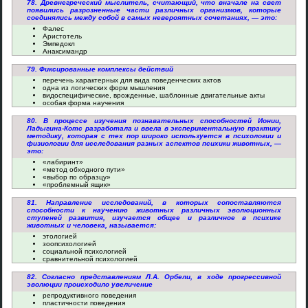
78. Древнегреческий мыслитель, считающий, что вначале на свет
появились разрозненные части различных организмов, которые
соединялись между собой в самых невероятных сочетаниях, — это:
Фалес
Аристотель
Эмпедокл
Анаксимандр
79. Фиксированные комплексы действий
перечень характерных для вида поведенческих актов
одна из логических форм мышления
видоспецифические, врожденные, шаблонные двигательные акты
особая форма научения
80. В процессе изучения познавательных способностей Ионии,
Ладыгина-Котс разработала и ввела в экспериментальную практику
методику, которая с тех пор широко используется в психологии и
физиологии для исследования разных аспектов психики животных, —
это:
«лабиринт»
«метод обходного пути»
«выбор по образцу»
«проблемный ящик»
81. Направление исследований, в которых сопоставляются
способности к научению животных различных эволюционных
ступеней развития, изучается общее и различное в психике
животных и человека, называется:
этологией
зоопсихологией
социальной психологией
сравнительной психологией
82. Согласно представлениям Л.А. Орбели, в ходе прогрессивной
эволюции происходило увеличение
репродуктивного поведения
пластичности поведения