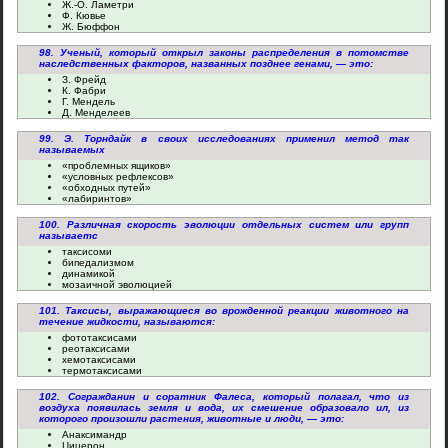
Ж.-О. Ламетри
Ф. Кювье
Ж. Бюффон
98. Ученый, который открыл законы распределения в потомстве
наследственных факторов, названных позднее генами, — это:
З. Фрейд
К. Фабри
Г. Мендель
Д. Менделеев
99. Э. Торндайк в своих исследованиях применил метод так
называемых
«проблемных ящиков»
«условных рефлексов»
«обходных путей»
«лабиринтов»
100. Различная скорость эволюции отдельных систем или групп
называетс
таксисоми
бипедализмом
динамикой
мозаичной эволюцией
101. Таксисы, выражающиеся во врожденной реакции животного на
течение жидкости, называются:
фототаксисами
реотаксисами
хемотаксисами
термотаксисами
102. Согражданин и соратник Фалеса, который полагал, что из
воздуха появилась земля и вода, их смешение образовало ил, из
которого произошли растения, животные и люди, — это:
Анаксимандр
Цицерон