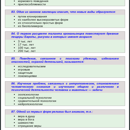
кормового поведения
приспособляемости
83. Один из законов эволюции гласит, что новые виды образуются:
путем клонирования
из наиболее высокоразвитых форм
из относительно простых форм
из биополимеров
84. О первом расцвете таланта кроманьонцев повествуют древние
пещеры Европы, рисунки в которых имеют возраст
3 тыс. лет
17 тыс. лет
100 тыс. лет
200 тыс. лет
85. Поведение, связанное с поисками убежища, избеганием
опасностей, охраной детенышей, называется:
исследовательским
игровым
защитным
локомоциями
86. Изучение проблем, связанных с антропогенезом, становлением
человеческого сознания и изучением общего и различного в
психической деятельности человека и животных — задачи
зоопсихологии
социальной психологии
сравнительной психологии
нейропсихологии
87. Одной из первых форм религии был анимизм, т.е.:
вера в душу
вера в бога
шаманство
отрицание веры