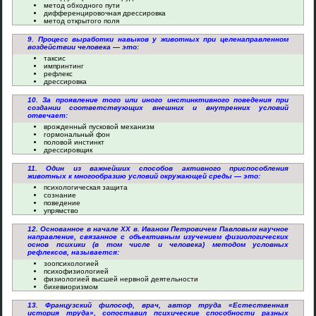
метод обходного пути
дифференцировочная дрессировка
метод открытого поля
9. Процесс выработки навыков у животных при целенаправленном
воздействии человека — это:
таксис
импринтинг
рефлекс
дрессировка
10. За проявление того или иного инстинктивного поведения при
создании соответствующих внешних и внутренних условий
отвечает:
врожденный пусковой механизм
гормональный фон
половой инстинкт
дрессировщик
11. Один из важнейших способов активного приспособления
животных к многообразию условий окружающей среды — это:
психологическая защита
сознание
поведение
упрямство
12. Основанное в начале XX в. Иваном Петровичем Павловым научное
направление, связанное с объективным изучением физиологических
основ психики (в том числе и человека) методом условных
рефлексов, называется:
зоопсихологией
психофизиологией
физиологией высшей нервной деятельности
бихевиоризмом
13. Французский философ, врач, автор труда «Естественная
история труда», сопоставил психические способности разных