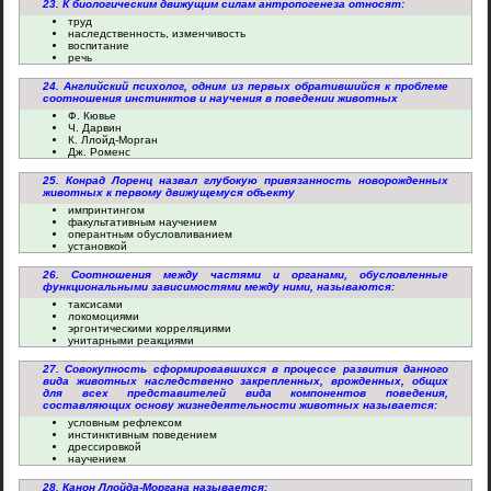
23. К биологическим движущим силам антропогенеза относят:
труд
наследственность, изменчивость
воспитание
речь
24. Английский психолог, одним из первых обратившийся к проблеме
соотношения инстинктов и научения в поведении животных
Ф. Кювье
Ч. Дарвин
К. Ллойд-Морган
Дж. Роменс
25. Конрад Лоренц назвал глубокую привязанность новорожденных
животных к первому движущемуся объекту
импринтингом
факультативным научением
оперантным обусловливанием
установкой
26. Соотношения между частями и органами, обусловленные
функциональными зависимостями между ними, называются:
таксисами
локомоциями
эргонтическими корреляциями
унитарными реакциями
27. Совокупность сформировавшихся в процессе развития данного
вида животных наследственно закрепленных, врожденных, общих
для всех представителей вида компонентов поведения,
составляющих основу жизнедеятельности животных называется:
условным рефлексом
инстинктивным поведением
дрессировкой
научением
28. Канон Ллойда-Моргана называется: