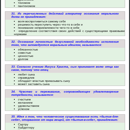
теизмом
пантеизмом
31. Из перечисленных действий алгоритму осознания морального
долга не принадлежит:
воля воспротивиться самому себе
решимость переступить через что-то в себе и
понимание неприемлемости чего-то в себе
определение соответствия своих действий с существующими правовыми
нормами
32. Осознание личностью безусловной необходимости исполнения
того, что заповедуется моральным идеалом, называется:
обязанностью
совестью
ценностью
долгом
33. Согласно учению Иисуса Христа, сын принимает волю отца как
свою, потому что отец
любит сына
справедлив
обладает властью приказывать сыну
может заставить сына
34. Чувство и переживание, сопровождающее удовлетворение
потребности, называется:
счастьем
желанием
удовольствием
успехом
35. Идея о том, что человеческое существование есть «бытие-для-
себя», оторванное от мира вещей, от «бытия-в-себе», принадлежит:
Сартру
Хайдеггеру