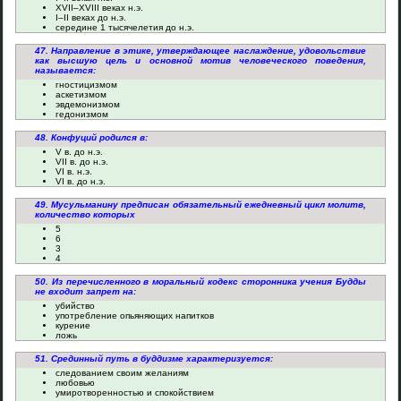
XVII–XVIII веках н.э.
I–II веках до н.э.
середине 1 тысячелетия до н.э.
47. Направление в этике, утверждающее наслаждение, удовольствие
как высшую цель и основной мотив человеческого поведения,
называется:
гностицизмом
аскетизмом
эвдемонизмом
гедонизмом
48. Конфуций родился в:
V в. до н.э.
VII в. до н.э.
VI в. н.э.
VI в. до н.э.
49. Мусульманину предписан обязательный ежедневный цикл молитв,
количество которых
5
6
3
4
50. Из перечисленного в моральный кодекс сторонника учения Будды
не входит запрет на:
убийство
употребление опьяняющих напитков
курение
ложь
51. Срединный путь в буддизме характеризуется:
следованием своим желаниям
любовью
умиротворенностью и спокойствием