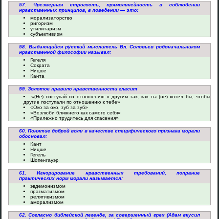
57. Чрезмерная строгость, прямолинейность в соблюдении
нравственных принципов, в поведении — это:
морализаторство
ригоризм
утилитаризм
субъективизм
58. Выдающийся русский мыслитель Вл. Соловьев родоначальником
нравственной философии называл:
Гегеля
Сократа
Ницше
Канта
59. Золотое правило нравственности гласит
«(Не) поступай по отношению к другим так, как ты (не) хотел бы, чтобы
другие поступали по отношению к тебе»
«Око за око, зуб за зуб»
«Возлюби ближнего как самого себя»
«Прилежно трудитесь для спасения»
60. Понятие доброй воли в качестве специфического признака морали
обосновал:
Кант
Ницше
Гегель
Шопенгауэр
61. Игнорирование нравственных требований, попрание
практических норм морали называется:
эвдемонизмом
прагматизмом
релятивизмом
аморализмом
62. Согласно библейской легенде, за совершенный грех (Адам вкусил