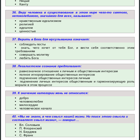
Ницше
Канту
36. Веру человека в существование в этом мире чего-то святого,
непоколебимого, значимого для всех, называют:
нравственным идеализмом
религией
идеалом
ценностью
37. Верить в Бога для мусульманина означает:
соблюдать посты
знать, чего хочет от тебя Бог, и вести себя соответственно этим
требованиям
совершать молитву
любить Бога
38. Легалистское сознание предполагает:
равнозначное отношение к личным и общественным интересам
полное игнорирование общественных интересов
подчинение общественных интересов личным
подчинение личных интересов общественным и гармонизирующую роль
морали в этом процессе
39. К значению категории жень не относится:
добро
человеколюбие
милосердие
человеческое начало
40. «Мы не знаем, в чем смысл нашей жизни. Но поиск этого смысла и
составляет смысл жизни», — говорил ...
Вл. Соловьев
П. Флоренский
Н. Бердяев
С. Франк