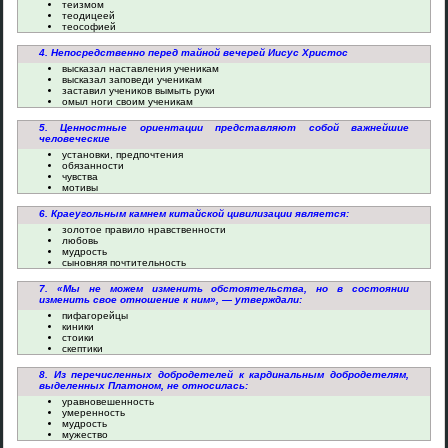
теизмом
теодицеей
теософией
4. Непосредственно перед тайной вечерей Иисус Христос
высказал наставления ученикам
высказал заповеди ученикам
заставил учеников вымыть руки
омыл ноги своим ученикам
5. Ценностные ориентации представляют собой важнейшие
человеческие
установки, предпочтения
обязанности
чувства
мотивы
6. Краеугольным камнем китайской цивилизации является:
золотое правило нравственности
любовь
мудрость
сыновняя почтительность
7. «Мы не можем изменить обстоятельства, но в состоянии
изменить свое отношение к ним», — утверждали:
пифагорейцы
киники
стоики
скептики
8. Из перечисленных добродетелей к кардинальным добродетелям,
выделенных Платоном, не относилась:
уравновешенность
умеренность
мудрость
мужество