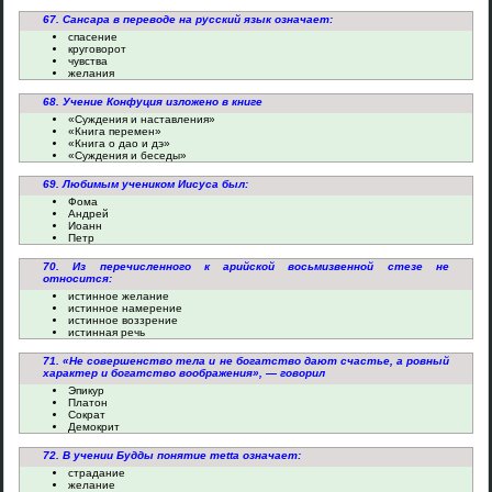
67. Сансара в переводе на русский язык означает:
спасение
круговорот
чувства
желания
68. Учение Конфуция изложено в книге
«Суждения и наставления»
«Книга перемен»
«Книга о дао и дэ»
«Суждения и беседы»
69. Любимым учеником Иисуса был:
Фома
Андрей
Иоанн
Петр
70. Из перечисленного к арийской восьмизвенной стезе не
относится:
истинное желание
истинное намерение
истинное воззрение
истинная речь
71. «Не совершенство тела и не богатство дают счастье, а ровный
характер и богатство воображения», — говорил
Эпикур
Платон
Сократ
Демокрит
72. В учении Будды понятие metta означает:
страдание
желание