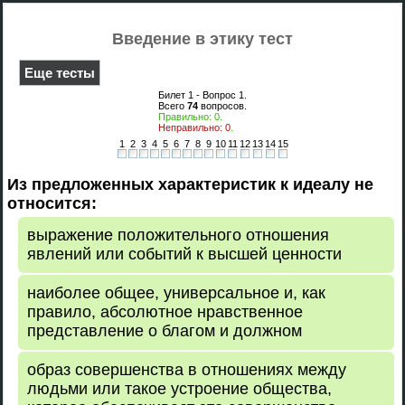
Введение в этику тест
Еще тесты
Билет 1 - Вопрос
1
.
Всего
74
вопросов.
Правильно:
0
.
Неправильно:
0
.
1
2
3
4
5
6
7
8
9
10
11
12
13
14
15
Из предложенных характеристик к идеалу не
относится:
выражение положительного отношения
явлений или событий к высшей ценности
наиболее общее, универсальное и, как
правило, абсолютное нравственное
представление о благом и должном
образ совершенства в отношениях между
людьми или такое устроение общества,