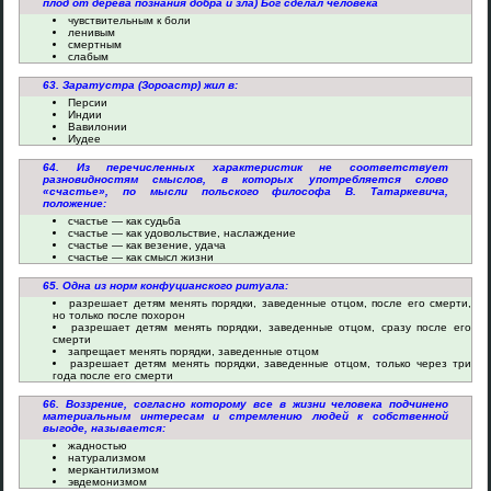
плод от дерева познания добра и зла) Бог сделал человека
чувствительным к боли
ленивым
смертным
слабым
63. Заратустра (Зороастр) жил в:
Персии
Индии
Вавилонии
Иудее
64. Из перечисленных характеристик не соответствует
разновидностям смыслов, в которых употребляется слово
«счастье», по мысли польского философа В. Татаркевича,
положение:
счастье — как судьба
счастье — как удовольствие, наслаждение
счастье — как везение, удача
счастье — как смысл жизни
65. Одна из норм конфуцианского ритуала:
разрешает детям менять порядки, заведенные отцом, после его смерти,
но только после похорон
разрешает детям менять порядки, заведенные отцом, сразу после его
смерти
запрещает менять порядки, заведенные отцом
разрешает детям менять порядки, заведенные отцом, только через три
года после его смерти
66. Воззрение, согласно которому все в жизни человека подчинено
материальным интересам и стремлению людей к собственной
выгоде, называется:
жадностью
натурализмом
меркантилизмом
эвдемонизмом