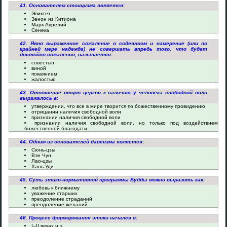
41. Основателем стоицизма является:
Эпиктет
Зенон из Китиона
Марк Аврелий
Сенека
42. Явно выраженное сожаление о содеянном и намерение (или по
крайней мере надежда) не совершать впредь того, что будет
достойно сожаления, называется:
совестью
виной
покаянием
жалостью
43. Отношение отцов церкви к наличию у человека свободной воли
выражалось в:
утверждении, что все в мире творится по божественному провидению
отрицании наличия свободной воли
признании наличия свободной воли
признании наличия свободной воли, но только под воздействием
божественной благодати
44. Одним из основателей даосизма является:
Сюнь-цзы
Вэн Чун
Лао-цзы
Хань Уди
45. Суть этико-нормативной программы Будды можно выразить как:
любовь к ближнему
уважение старших
преодоление страданий
преодоление желаний
46. Процесс формирования этики начался в:
I–II веках н.э.