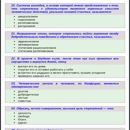
20. Система взглядов, в основе которой лежит представление о том,
что стремление к удовольствию является коренным смыслом
человеческих действий, реальной основой счастья, называется:
аморализмом
гедонизмом
релятивизмом
ригоризмом
21. Направление этики, которое стремилось найти гармонию между
добродетельным поведением и обретением счастья, называлось:
эвдемонизмом
эвгемеризмом
этическим рационализмом
этическим релятивизмом
22. В притче о блудном сыне, после того как сын промотал все
имущество и вернулся домой, отец:
выгнал его из дома
отругал его и оставил работать у себя
встретил его радушно и велел приготовить лучшие угощения
примерно наказал его
23. Человеческое начало в человеке, по Конфуцию, является
одновременно его:
долгом
добродетелью
честью
совестью
24. Образец, нечто совершенное, высшая цель стремлений — это:
ценность
свобода
благо
идеал