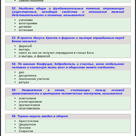
самоистязанием
52. Наиболее общие и фундаментальные понятия, отражающие
существенные, всеобщие свойства и отношения явлений
действительности и познания, называются:
учениями
категориями
догмами
истинами
53. В притче Иисуса Христа о фарисее и мытаре оправданным перед
Богом оказался:
фарисей
мытарь
никто из них не получил оправдания в глазах Бога
и мытарь, и фарисей
54. По мнению Конфуция, добродетель и счастье, волю отдельного
человека и согласную жизнь всех в обществе может соединить:
дао
дисциплина
поклонение учителю
ритуал
55. Направление в этике, считающее пользу основой
нравственности и критерием человеческих поступков, называется:
аскетизмом
утилитаризмом
прагматизмом
позитивизмом
56. Термин мораль введен в оборот
Аристотелем
Цицероном
Гегелем
Сократом