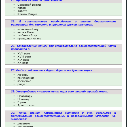
25. Ариями называли себя жители
Северной Индии
Китая
Тибета
Южной Индии
26. В христианстве необходимым и вполне достаточным
основанием для милости и прощения грехов является:
молитвы к Богу
вера в Бога
любовь к Богу
праведная жизнь
27. Становление этики как относительно самостоятельной науки
произошло в:
XVII веке
XVIII веке
XIX веке
XX веке
28. Люди соединяются друг с другом во Христе через
любовь
причащение
крещение
ритуал
29. Утверждение «человек есть мера всех вещей» принадлежит:
Протагору
Платону
Горгию
Аристотелю
30. Точка зрения, признающая материю и дух, идеальное и
материальное самостоятельными и независимыми началами, на­
зывается:
деизмом
дуализмом