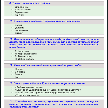
9. Термин этика введен в оборот:
Цицероном
Аристотелем
Гераклитом
Кантом
10. К значению китайского термина «ли» не относится:
обряд
условие
церемония
ритуал
11. Высказывание: «Отрекись от себя, подави свой эгоизм, попри
ногами твое своекорыстное «Я», дыши для счастия других, жертвуй
всем для блага ближнего, Родины, для пользы человечества»,
принадлежит:
Л. Толстому
Н. Чернышевскому
В. Белинскому
Н. Добролюбову
12. Учение об автономной и гетерономной морали создал:
Ницше
Спиноза
Гегель
Кант
13. Смысл учения Иисуса Христа можно выразить словами
«Любите врагов своих»
«Если тебя ударили по одной щеке, подставь и другую»
«Покайтесь, ибо приблизилось Царство Небесное»
«Усердно молитесь»
14. Способность человека, критически оценивая свои поступки,
мысли, желания, осознавать и переживать несоответствие
должному называется: