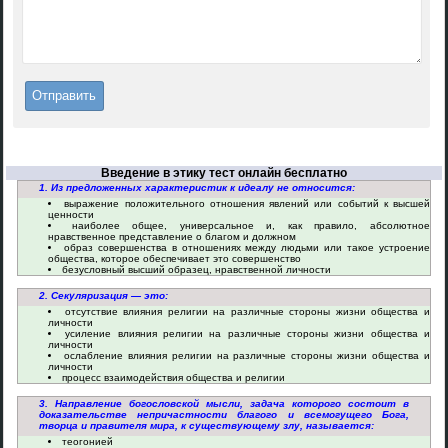
Введение в этику тест онлайн бесплатно
1. Из предложенных характеристик к идеалу не относится:
выражение положительного отношения явлений или событий к высшей
ценности
наиболее общее, универсальное и, как правило, абсолютное
нравственное представление о благом и должном
образ совершенства в отношениях между людьми или такое устроение
общества, которое обеспечивает это совершенство
безусловный высший образец, нравственной личности
2. Секуляризация — это:
отсутствие влияния религии на различные стороны жизни общества и
личности
усиление влияния религии на различные стороны жизни общества и
личности
ослабление влияния религии на различные стороны жизни общества и
личности
процесс взаимодействия общества и религии
3. Направление богословской мысли, задача которого состоит в
доказательстве непричастности благого и всемогущего Бога,
творца и правителя мира, к существующему злу, называется:
теогонией