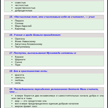
совестью
честностью
нравственностью
добродетелью
15. «Несчастлив тот, кто счастливым себя не считает», — учил
Пиррон
Сенека
Марк Аврелий
Карнеад
16. Учение о граде Божьем принадлежит:
Оригену
Фоме Аквинскому
Августину Блаженному
Тертуллиану
17. Поступки, высказывания Мухаммеда изложены в:
Коране
Шариате
Сунне
Торе
18. Бог в христианстве есть:
красота
святость
любовь
сила
19. Последователи персидского религиозного деятеля Мани считали,
что ...
в мире борются два независимых и самостоятельных начала добра и зла
или света и тьмы
мир — это средоточие зла
все в мире предопределено единым добрым началом
миром правит хаос