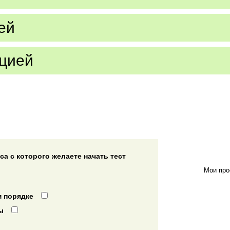
ей
цией
а с которого желаете начать тест
Мои про
 порядке
ы