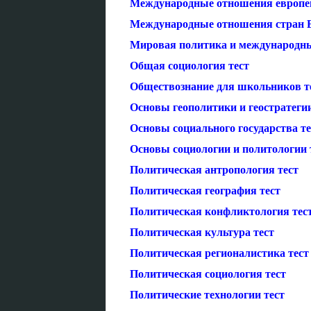
Международные отношения европей
Международные отношения стран Б
Мировая политика и международны
Общая социология тест
Обществознание для школьников т
Основы геополитики и геостратегии
Основы социального государства те
Основы социологии и политологии 
Политическая антропология тест
Политическая география тест
Политическая конфликтология тес
Политическая культура тест
Политическая регионалистика тест
Политическая социология тест
Политические технологии тест