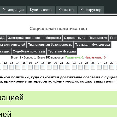
Регистрация
Купить тесты
Контакты
Конструктор
Социальная политика тест
ДД
Электробезопасность
Мигранты
Охрана труда
Психология
Гео
ты для учителей
Транспортная безопасность
Тесты для бухгалтера
ужащих
Судебные приставы
Тесты по Истории
Билет 1 - Вопрос
1
. Всего
150
вопросов.
Правильно:
0
.
Неправильно:
0
.
1
12
13
14
15
16
17
18
19
20
21
22
23
24
25
26
27
28
29
ьной политики, куда относятся достижение согласия с суще
, примирение интересов конфликтующих социальных групп, 
рацией
ией