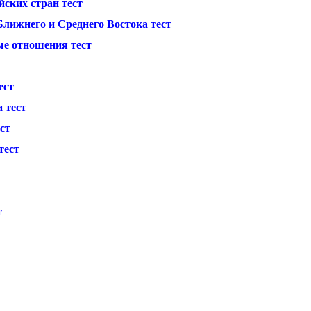
ских стран тест
лижнего и Среднего Востока тест
е отношения тест
ест
 тест
ст
тест
т