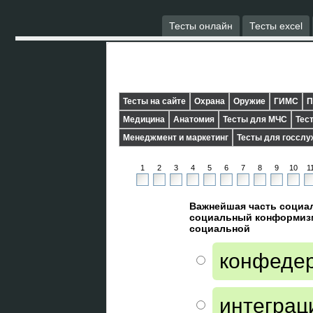
Тесты онлайн
Тесты excel
Тесты на сайте
Охрана
Оружие
ГИМС
П
Медицина
Анатомия
Тесты для МЧС
Тес
Менеджмент и маркетинг
Тесты для госсл
1
2
3
4
5
6
7
8
9
10
1
Важнейшая часть социал
социальный конформизм
социальной
конфеде
интеграц