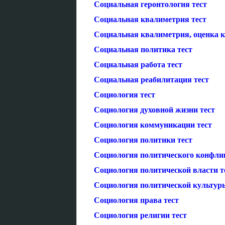
Социальная геронтология тест
Социальная квалиметрия тест
Социальная квалиметрия, оценка ка
Социальная политика тест
Социальная работа тест
Социальная реабилитация тест
Социология тест
Социология духовной жизни тест
Социология коммуникации тест
Социология политики тест
Социология политического конфлик
Социология политической власти т
Социология политической культур
Социология права тест
Социология религии тест