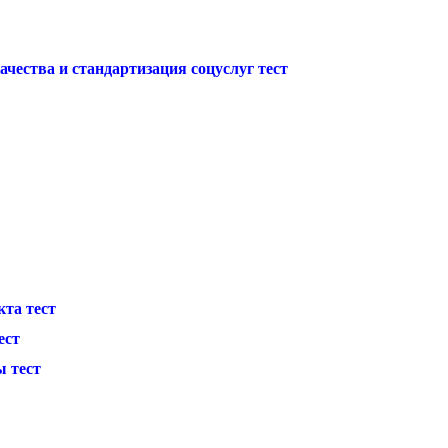
чества и стандартизация соцуслуг тест
та тест
ест
ы тест