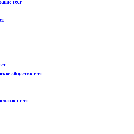
вание тест
ст
ест
ское общество тест
олитика тест