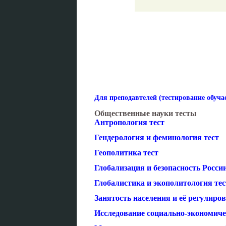
Для преподавтелей (тестирование обуч
Общественные науки тесты
Антропология тест
Гендерология и феминология тест
Геополитика тест
Глобализация и безопасность России
Глобалистика и экополитология тес
Занятость населения и её регулиров
Исследование социально-экономиче