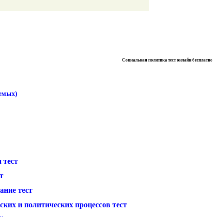
Социальная политика тест онлайн бесплатно
аемых)
 тест
т
ание тест
ских и политических процессов тест