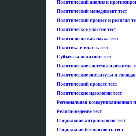
Политический анализ и прогнозиро
Политический менеджмент тест
Политический процесс и религия те
Политическое участие тест
Политология как наука тест
Политика и власть тест
Субъекты политики тест
Политические системы и режимы т
Политические институты и граждан
Политический процесс тест
Политические идеологии тест
Региональная коммуникационная п
Религиоведение тест
Социальная антропология тест
Социальная безопасность тест