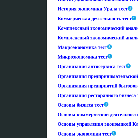
История экономики Урала тест
Коммерческая деятельность тест
Комплексный экономический анализ
Комплексный экономический анализ
Макроэкономика тест
Микроэкономика тест
Организация автосервиса тест
Организация предпринимательской 
Организация предприятий бытовог
Организация ресторанного бизнеса 
Основы бизнеса тест
Основы коммерческой деятельности
Основы управления экономикой Ка
Основы экономики тест