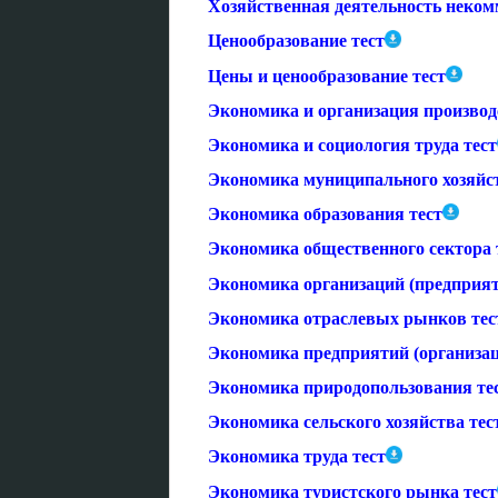
Хозяйственная деятельность неком
Ценообразование тест
Цены и ценообразование тест
Экономика и организация производ
Экономика и социология труда тест
Экономика муниципального хозяйст
Экономика образования тест
Экономика общественного сектора 
Экономика организаций (предприят
Экономика отраслевых рынков тес
Экономика предприятий (организац
Экономика природопользования те
Экономика сельского хозяйства тес
Экономика труда тест
Экономика туристского рынка тест