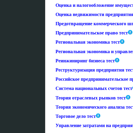
Оценка и налогообложение имущест
Оценка недвижимости предприятия
Предотвращение коммерческого шп
Предпринимательское право тест
Региональная экономика тест
Региональная экономика и управле
Реинжиниринг бизнеса тест
Реструктуризация предприятия тес
Российское предпринимательское п
Система национальных счетов тест
Теория отраслевых рынков тест
Теория экономического анализа тес
Торговое дело тест
Управление затратами на предприя