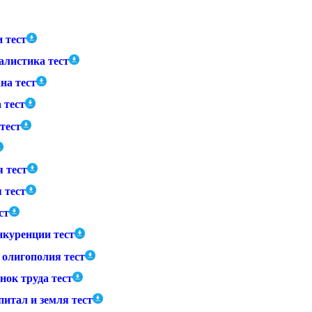
 тест
алистика тест
на тест
 тест
тест
 тест
 тест
ст
нкуренции тест
олигополия тест
нок труда тест
итал и земля тест