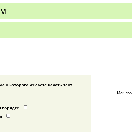
ом
а с которого желаете начать тест
Мои про
 порядке
ы