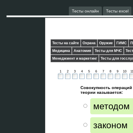
Тесты онлайн
Тесты excel
Тесты на сайте
Охрана
Оружие
ГИМС
П
Медицина
Анатомия
Тесты для МЧС
Тес
Менеджмент и маркетинг
Тесты для госсл
1
2
3
4
5
6
7
8
9
10
1
Совокупность операций 
теории называется:
методом
законом