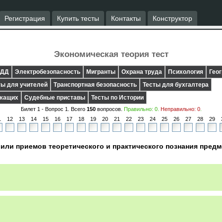
Регистрация
Купить тесты
Контакты
Конструктор
Экономическая теория тест
ДД
Электробезопасность
Мигранты
Охрана труда
Психология
Гео
ты для учителей
Транспортная безопасность
Тесты для бухгалтера
ужащих
Судебные приставы
Тесты по Истории
Билет 1 - Вопрос
1
. Всего
150
вопросов.
Правильно:
0
.
Неправильно:
0
.
1
12
13
14
15
16
17
18
19
20
21
22
23
24
25
26
27
28
29
или приемов теоретического и практического познания предм