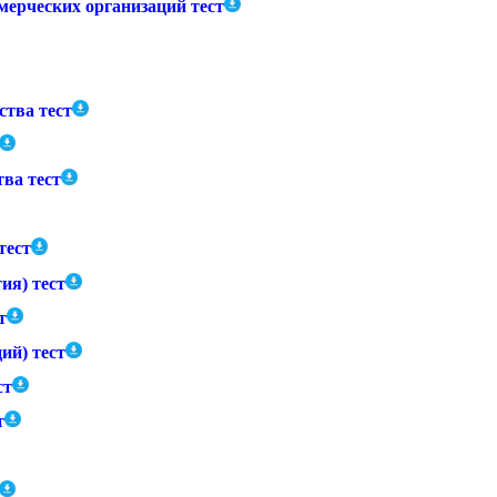
мерческих организаций тест
ства тест
ва тест
тест
ия) тест
т
ий) тест
ст
т