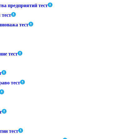
ва предприятий тест
 тест
ионажа тест
ние тест
т
раво тест
т
тии тест