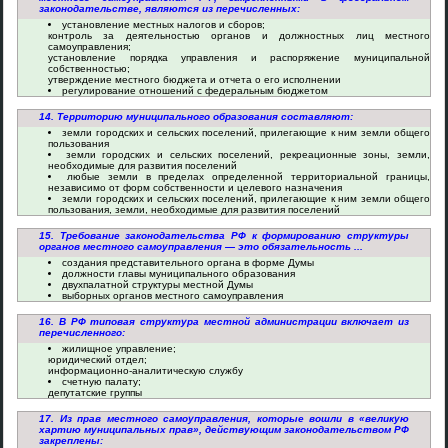
законодательстве, являются из перечисленных:
установление местных налогов и сборов;
контроль за деятельностью органов и должностных лиц местного
самоуправления;
установление порядка управления и распоряжение муниципальной
собственностью;
утверждение местного бюджета и отчета о его исполнении
регулирование отношений с федеральным бюджетом
14. Территорию муниципального образования составляют:
земли городских и сельских поселений, прилегающие к ним земли общего
пользования
земли городских и сельских поселений, рекреационные зоны, земли,
необходимые для развития поселений
любые земли в пределах определенной территориальной границы,
независимо от форм собственности и целевого назначения
земли городских и сельских поселений, прилегающие к ним земли общего
пользования, земли, необходимые для развития поселений
15. Требование законодательства РФ к формированию структуры
органов местного самоуправления — это обязательность ...
создания представительного органа в форме Думы
должности главы муниципального образования
двухпалатной структуры местной Думы
выборных органов местного самоуправления
16. В РФ типовая структура местной администрации включает из
перечисленного:
жилищное управление;
юридический отдел;
информационно-аналитическую службу
счетную палату;
депутатские группы
17. Из прав местного самоуправления, которые вошли в «великую
хартию муниципальных прав», действующим законодательством РФ
закреплены: