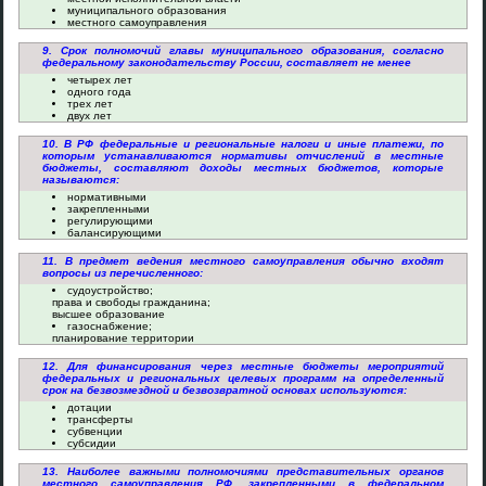
муниципального образования
местного самоуправления
9. Срок полномочий главы муниципального образования, согласно
федеральному законодательству России, составляет не менее
четырех лет
одного года
трех лет
двух лет
10. В РФ федеральные и региональные налоги и иные платежи, по
которым устанавливаются нормативы отчислений в местные
бюджеты, составляют доходы местных бюджетов, которые
называются:
нормативными
закрепленными
регулирующими
балансирующими
11. В предмет ведения местного самоуправления обычно входят
вопросы из перечисленного:
судоустройство;
права и свободы гражданина;
высшее образование
газоснабжение;
планирование территории
12. Для финансирования через местные бюджеты мероприятий
федеральных и региональных целевых программ на определенный
срок на безвозмездной и безвозвратной основах используются:
дотации
трансферты
субвенции
субсидии
13. Наиболее важными полномочиями представительных органов
местного самоуправления РФ, закрепленными в федеральном