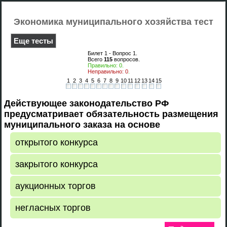
Экономика муниципального хозяйства тест
Еще тесты
Билет 1 - Вопрос
1
.
Всего
115
вопросов.
Правильно:
0
.
Неправильно:
0
.
1
2
3
4
5
6
7
8
9
10
11
12
13
14
15
Действующее законодательство РФ
предусматривает обязательность размещения
муниципального заказа на основе
открытого конкурса
закрытого конкурса
аукционных торгов
негласных торгов