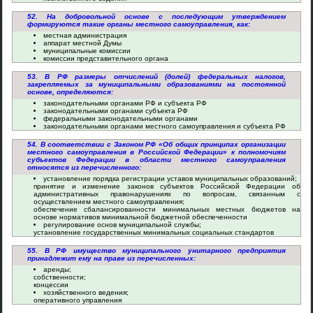
52. На добровольной основе с последующим утверждением
формируются такие органы местного самоуправления, как:
местная администрация
аппарат местной Думы
муниципальные комиссии
комиссии представительного органа
53. В РФ размеры отчислений (долей) федеральных налогов,
закрепляемых за муниципальными образованиями на постоянной
основе, определяются:
законодательными органами РФ и субъекта РФ
законодательными органами субъекта РФ
федеральными законодательными органами
законодательными органами местного самоуправления и субъекта РФ
54. В соответствии с Законом РФ «Об общих принципах организации
местного самоуправления в Российской Федерации» к полномочиям
субъектов Федерации в области местного самоуправления
относятся из перечисленного:
установление порядка регистрации уставов муниципальных образований;
принятие и изменение законов субъектов Российской Федерации об
административных правонарушениях по вопросам, связанным с
осуществлением местного самоуправления;
обеспечение сбалансированности минимальных местных бюджетов на
основе нормативов минимальной бюджетной обеспеченности
регулирование основ муниципальной службы;
установление государственных минимальных социальных стандартов
55. В РФ имущество муниципального унитарного предприятия
принадлежит ему на праве из перечисленных:
аренды;
собственности;
концессии
хозяйственного ведения;
оперативного управления