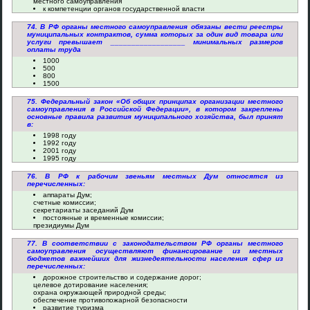
местного самоуправления
к компетенции органов государственной власти
74. В РФ органы местного самоуправления обязаны вести реестры
муниципальных контрактов, сумма которых за один вид товара или
услуги превышает __________________ минимальных размеров
оплаты труда
1000
500
800
1500
75. Федеральный закон «Об общих принципах организации местного
самоуправления в Российской Федерации», в котором закреплены
основные правила развития муниципального хозяйства, был принят
в:
1998 году
1992 году
2001 году
1995 году
76. В РФ к рабочим звеньям местных Дум относятся из
перечисленных:
аппараты Дум;
счетные комиссии;
секретариаты заседаний Дум
постоянные и временные комиссии;
президиумы Дум
77. В соответствии с законодательством РФ органы местного
самоуправления осуществляют финансирование из местных
бюджетов важнейших для жизнедеятельности населения сфер из
перечисленных:
дорожное строительство и содержание дорог;
целевое дотирование населения;
охрана окружающей природной среды;
обеспечение противопожарной безопасности
развитие туризма