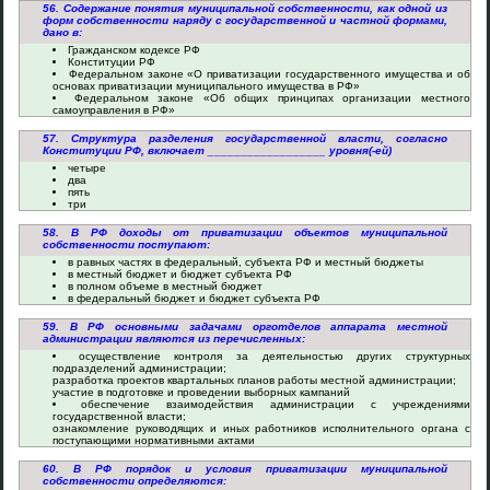
56. Содержание понятия муниципальной собственности, как одной из
форм собственности наряду с государственной и частной формами,
дано в:
Гражданском кодексе РФ
Конституции РФ
Федеральном законе «О приватизации государственного имущества и об
основах приватизации муниципального имущества в РФ»
Федеральном законе «Об общих принципах организации местного
самоуправления в РФ»
57. Структура разделения государственной власти, согласно
Конституции РФ, включает __________________ уровня(-ей)
четыре
два
пять
три
58. В РФ доходы от приватизации объектов муниципальной
собственности поступают:
в равных частях в федеральный, субъекта РФ и местный бюджеты
в местный бюджет и бюджет субъекта РФ
в полном объеме в местный бюджет
в федеральный бюджет и бюджет субъекта РФ
59. В РФ основными задачами орготделов аппарата местной
администрации являются из перечисленных:
осуществление контроля за деятельностью других структурных
подразделений администрации;
разработка проектов квартальных планов работы местной администрации;
участие в подготовке и проведении выборных кампаний
обеспечение взаимодействия администрации с учреждениями
государственной власти;
ознакомление руководящих и иных работников исполнительного органа с
поступающими нормативными актами
60. В РФ порядок и условия приватизации муниципальной
собственности определяются: