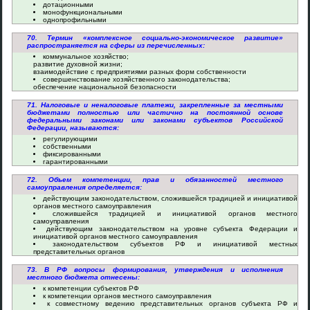
дотационными
монофункциональными
однопрофильными
70. Термин «комплексное социально-экономическое развитие»
распространяется на сферы из перечисленных:
коммунальное хозяйство;
развитие духовной жизни;
взаимодействие с предприятиями разных форм собственности
совершенствование хозяйственного законодательства;
обеспечение национальной безопасности
71. Налоговые и неналоговые платежи, закрепленные за местными
бюджетами полностью или частично на постоянной основе
федеральными законами или законами субъектов Российской
Федерации, называются:
регулирующими
собственными
фиксированными
гарантированными
72. Объем компетенции, прав и обязанностей местного
самоуправления определяется:
действующим законодательством, сложившейся традицией и инициативой
органов местного самоуправления
сложившейся традицией и инициативой органов местного
самоуправления
действующим законодательством на уровне субъекта Федерации и
инициативой органов местного самоуправления
законодательством субъектов РФ и инициативой местных
представительных органов
73. В РФ вопросы формирования, утверждения и исполнения
местного бюджета отнесены:
к компетенции субъектов РФ
к компетенции органов местного самоуправления
к совместному ведению представительных органов субъекта РФ и