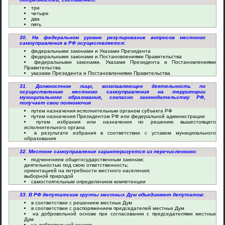
три
четыре
два
пять
30. На федеральном уровне регулирование вопросов местного
самоуправления в РФ осуществляется:
федеральными законами и Указами Президента
федеральными законами и Постановлениями Правительства
федеральными законами, Указами Президента и Постановлениями
Правительства
указами Президента и Постановлениями Правительства
31. Должностное лицо, возглавляющее деятельность по
осуществлению местного самоуправления на территории
муниципального образования, согласно законодательству РФ,
получает свои полномочия
путем назначения исполнительным органом субъекта РФ
путем назначения Президентом РФ или федеральной администрации
путем избрания или назначения по решению вышестоящего
исполнительного органа
в результате избрания в соответствии с уставом муниципального
образования
32. Местное самоуправление характеризуется из перечисленного:
подчинением общегосударственным законам;
деятельностью под свою ответственность;
ориентацией на потребности местного населения;
выборной природой
самостоятельным определением компетенции
33. В РФ депутатские группы местных Дум объединяют депутатов:
в соответствии с решением местных Дум
в соответствии с распоряжением председателей местных Дум
на добровольной основе при согласовании с председателями местных
Дум
на добровольной основе