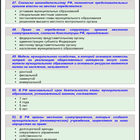
47. Согласно законодательству РФ, полномочия представительных
органов власти на местах определяются:
уставами муниципальных образований
специальным местным законом
постановлением главы муниципального образования
решением высшего местного контрольного органа
48. Право на определение структуры органов местного
самоуправления, согласно Конституции РФ, принадлежит:
федеральному представительному органу
администрации субъекта Федерации
местному представительному органу
населению муниципального образования
49. Модель муниципального хозяйства, в которой основную тяжесть
затрат на реализацию общественных интересов несут сами
жители муниципального образования и основным ресурсом являются
налоги на население, называется:
рентной
фискальной
замкнутой
коммунальной
50. В РФ максимальный срок деятельности главы муниципального
образования, установленный законом, составляет:
7 лет
4 года
5 лет
6 лет
51. В РФ органы местного самоуправления, которые создают
муниципальные (некоммерческие) учреждения, закрепляют за ними
имущество на праве:
долгосрочной аренды
оперативного управления
собственности
хозяйственного ведения