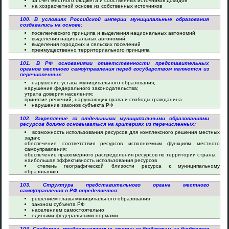
за счет местного бюджета и собственных источников доходов
на хозрасчетной основе из собственных источников
100. В условиях Российской империи муниципальные образования
создавались на основе:
поселенческого принципа и выделения национальных автономий
выделения национальных автономий
выделения городских и сельских поселений
преимущественно территориального принципа
101. В РФ основаниями ответственности представительных
органов местного самоуправления перед государством являются из
перечисленных:
нарушение устава муниципального образования;
нарушение федерального законодательства;
утрата доверия населения;
принятие решений, нарушающих права и свободы гражданина
нарушение законов субъекта РФ
102. Закрепление за отдельными муниципальными образованиями
ресурсов должно основываться на критериях из перечисленных:
возможность использования ресурсов для комплексного решения местных
задач;
обеспечение соответствия ресурсов исполняемым функциям местного
самоуправления;
обеспечение правомерного распределения ресурсов по территории страны;
наибольшая эффективность использования ресурсов
степень географической близости ресурса к муниципальному
образованию
103. Структура представительного органа местного
самоуправления в РФ определяется:
решением главы муниципального образования
законом субъекта РФ
населением самостоятельно
едиными федеральными нормами
104. Средства, предоставляемые местным бюджетам из бюджетов