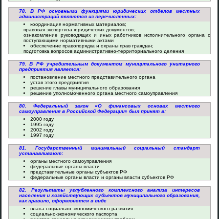
78. В РФ основными функциями юридических отделов местных
администраций являются из перечисленных:
координация нормативных материалов;
правовая экспертиза юридических документов;
ознакомление руководящих и иных работников исполнительного органа с
поступающими нормативными актами
обеспечение правопорядка и охраны прав граждан;
подготовка вопросов административно-территориального деления
79. В РФ учредительным документом муниципального унитарного
предприятия является:
постановление местного представительного органа
устав этого предприятия
решение главы муниципального образования
решение уполномоченного органа местного самоуправления
80. Федеральный закон «О финансовых основах местного
самоуправления в Российской Федерации» был принят в:
2000 году
1995 году
2002 году
1997 году
81. Государственный минимальный социальный стандарт
устанавливают:
органы местного самоуправления
федеральные органы власти
представительные органы субъектов РФ
федеральные органы власти и органы власти субъектов РФ
82. Результаты углубленного комплексного анализа интересов
населения и хозяйствующих субъектов муниципального образования,
как правило, оформляются в виде
плана социально-экономического развития
социально-экономического паспорта