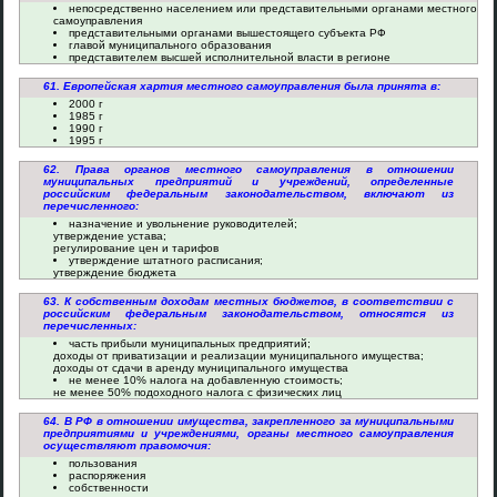
непосредственно населением или представительными органами местного
самоуправления
представительными органами вышестоящего субъекта РФ
главой муниципального образования
представителем высшей исполнительной власти в регионе
61. Европейская хартия местного самоуправления была принята в:
2000 г
1985 г
1990 г
1995 г
62. Права органов местного самоуправления в отношении
муниципальных предприятий и учреждений, определенные
российским федеральным законодательством, включают из
перечисленного:
назначение и увольнение руководителей;
утверждение устава;
регулирование цен и тарифов
утверждение штатного расписания;
утверждение бюджета
63. К собственным доходам местных бюджетов, в соответствии с
российским федеральным законодательством, относятся из
перечисленных:
часть прибыли муниципальных предприятий;
доходы от приватизации и реализации муниципального имущества;
доходы от сдачи в аренду муниципального имущества
не менее 10% налога на добавленную стоимость;
не менее 50% подоходного налога с физических лиц
64. В РФ в отношении имущества, закрепленного за муниципальными
предприятиями и учреждениями, органы местного самоуправления
осуществляют правомочия:
пользования
распоряжения
собственности