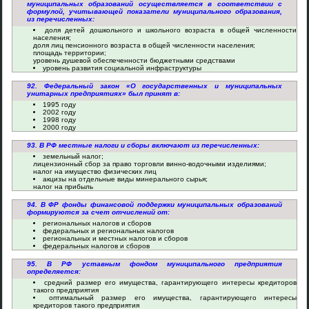
муниципальных образований осуществляется в соответствии с
формулой, учитывающей показатели муниципального образования,
из перечисленных:
доля детей дошкольного и школьного возраста в общей численности
населения;
доля лиц пенсионного возраста в общей численности населения;
площадь территории;
уровень душевой обеспеченности бюджетными средствами
уровень развития социальной инфраструктуры
92. Федеральный закон «О государственных и муниципальных
унитарных предприятиях» был принят в:
1995 году
2002 году
1998 году
2000 году
93. В РФ местные налоги и сборы включают из перечисленных:
земельный налог;
лицензионный сбор за право торговли винно-водочными изделиями;
налог на имущество физических лиц
акцизы на отдельные виды минерального сырья;
налог на прибыль
94. В ФР фонды финансовой поддержки муниципальных образований
формируются за счет отчислений от:
региональных налогов и сборов
федеральных и региональных налогов
региональных и местных налогов и сборов
федеральных налогов и сборов
95. В РФ уставным фондом муниципального предприятия
определяется:
средний размер его имущества, гарантирующего интересы кредиторов
такого предприятия
оптимальный размер его имущества, гарантирующего интересы
кредиторов такого предприятия