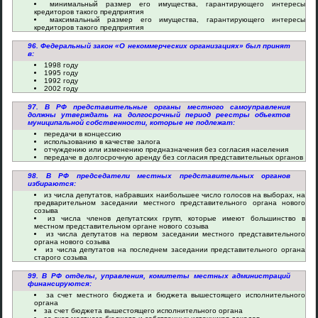
минимальный размер его имущества, гарантирующего интересы
кредиторов такого предприятия
максимальный размер его имущества, гарантирующего интересы
кредиторов такого предприятия
96. Федеральный закон «О некоммерческих организациях» был принят
в:
1998 году
1995 году
1992 году
2002 году
97. В РФ представительные органы местного самоуправления
должны утверждать на долгосрочный период реестры объектов
муниципальной собственности, которые не подлежат:
передачи в концессию
использованию в качестве залога
отчуждению или изменению предназначения без согласия населения
передаче в долгосрочную аренду без согласия представительных органов
98. В РФ председатели местных представительных органов
избираются:
из числа депутатов, набравших наибольшее число голосов на выборах, на
предварительном заседании местного представительного органа нового
созыва
из числа членов депутатских групп, которые имеют большинство в
местном представительном органе нового созыва
из числа депутатов на первом заседании местного представительного
органа нового созыва
из числа депутатов на последнем заседании представительного органа
старого созыва
99. В РФ отделы, управления, комитеты местных администраций
финансируются:
за счет местного бюджета и бюджета вышестоящего исполнительного
органа
за счет бюджета вышестоящего исполнительного органа