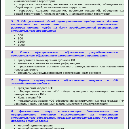
иная населенная территория
городское поселение, несколько сельских поселений, объединенных
общей территорией, иная населенная территория
городское, сельское поселение, несколько поселений, объединенных
общей территорией, часть поселения, иная населенная территория
5. В РФ уставный фонд муниципального предприятия должен
составлять не менее чем __________________ минимальных
размеров оплаты труда на дату государственной регистрации
муниципального предприятия
500
800
1500
1000
6. Устав муниципального образования разрабатывается
муниципальным образованием самостоятельно и принимается:
представительным органом субъекта РФ
только населением на основе референдума
представительным органом местного самоуправления или населением
непосредственно
специальным государственным регистрационным органом
7. Термин «муниципальные образования» впервые в РФ
законодательно введен в:
Гражданском кодексе РФ
Федеральном законе «Об общих принципах организации местного
самоуправления в РФ»
Конституции РФ
Федеральном законе «Об обеспечении конституционных прав граждан РФ
избирать и быть избранными в органы местного самоуправления»
8. Должностное лицо, возглавляющее деятельность по
осуществлению местного самоуправления на территории
муниципального образования, согласно законодательству РФ, имеет
правовой статус главы
местной администрации
местной исполнительной власти