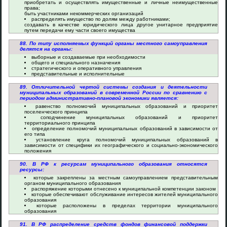
приобретать и осуществлять имущественные и личные неимущественные
права;
быть участниками некоммерческих организаций
распределять имущество по долям между работниками;
создавать в качестве юридического лица другое унитарное предприятие
путем передачи ему части своего имущества
88. По типу исполняемых функций органы местного самоуправления
делятся на органы:
выборные и создаваемые при необходимости
общего и специального назначения
стратегического и оперативного управления
представительные и исполнительные
89. Отличительной чертой системы создания и деятельности
муниципальных образований в современной России по сравнению с
периодом административно-плановой экономики является:
равенство полномочий муниципальных образований и приоритет
поселенческого принципа
соподчинение муниципальных образований и приоритет
территориального принципа
определение полномочий муниципальных образований в зависимости от
его типа
установление круга полномочий муниципальных образований в
зависимости от специфики их географического и социально-экономического
положения
90. В РФ к ресурсам муниципального образования относятся
ресурсы:
которые закреплены за местным самоуправлением представительным
органом муниципального образования
распоряжение которыми отнесено к муниципальной компетенции законом
которые обеспечивают обслуживание интересов жителей муниципального
образования
которые расположены в пределах территории муниципального
образования
91. В РФ распределение средств фондов финансовой поддержки