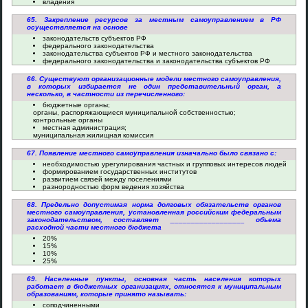
владения
65. Закрепление ресурсов за местным самоуправлением в РФ
осуществляется на основе
законодательств субъектов РФ
федерального законодательства
законодательства субъектов РФ и местного законодательства
федерального законодательства и законодательства субъектов РФ
66. Существуют организационные модели местного самоуправления,
в которых избирается не один представительный орган, а
несколько, в частности из перечисленного:
бюджетные органы;
органы, распоряжающиеся муниципальной собственностью;
контрольные органы
местная администрация;
муниципальная жилищная комиссия
67. Появление местного самоуправления изначально было связано с:
необходимостью урегулирования частных и групповых интересов людей
формированием государственных институтов
развитием связей между поселениями
разнородностью форм ведения хозяйства
68. Предельно допустимая норма долговых обязательств органов
местного самоуправления, установленная российским федеральным
законодательством, составляет __________________ объема
расходной части местного бюджета
20%
15%
10%
25%
69. Населенные пункты, основная часть населения которых
работает в бюджетных организациях, относятся к муниципальным
образованиям, которые принято называть:
соподчиненными