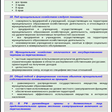
все права
3 права
8 прав
6 прав
18. Под муниципальным хозяйством следует понимать:
совокупность предприятий и учреждений, осуществляющих на территории
муниципального образования хозяйственную деятельность и относящихся к
муниципальной собственности
предприятия и учреждения, осуществляющие на территории
муниципального образования хозяйственную деятельность, направленную
на удовлетворение коллективных потребностей населения
все предприятия и учреждения, осуществляющие на территории
муниципального образования хозяйственную деятельность
некоммерческие учреждения и организации, занятые в сфере социально-
культурного и коммунального обслуживания
19. Муниципальное хозяйство отличается от государственного
чертами из перечисленных:
частным характером использования результатов деятельности;
ограниченными правами в области распоряжения собственными ресурсами;
ориентацией на получение доходов
целостностью;
формированием снизу, исходя из специфики местных отношений
20. Общий подход к формированию состава объектов муниципальной
собственности основывается на принципе
равномерного распределения государственного имущества между
муниципальными образованиями
соответствия исполняемым на уровне местного самоуправления функциям
обеспечения комплексного развития территорий
максимально эффективного использования имущества в интересах
населения
21. В РФ руководящие органы и должностные лица
представительного органа местного самоуправления включают из
перечисленного: