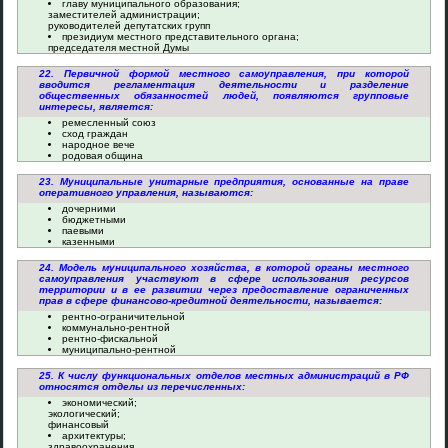
главу муниципального образования;
заместителей администрации;
руководителей депутатских групп
президиум местного представительного органа;
председателя местной Думы
22. Первичной формой местного самоуправления, при которой
вводится регламентация деятельности и разделение
общественных обязанностей людей, появляются групповые
интересы, является:
ремесленный союз
сход граждан
народное вече
родовая община
23. Муниципальные унитарные предприятия, основанные на праве
оперативного управления, называются:
дочерними
бюджетными
паевыми
казенными
24. Модель муниципального хозяйства, в которой органы местного
самоуправления участвуют в сфере использования ресурсов
территории и в ее развитии через предоставление ограниченных
прав в сфере финансово-кредитной деятельности, называется:
рентно-ограничительной
коммунально-рентной
рентно-фискальной
муниципально-рентной
25. К числу функциональных отделов местных администраций в РФ
относятся отделы из перечисленных:
экономический;
экологический;
финансовый
архитектуры;
здравоохранения