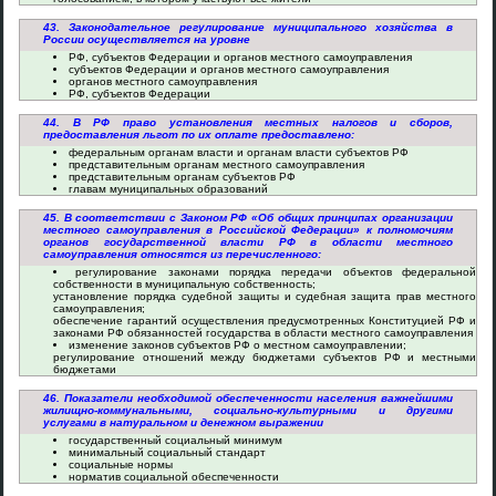
43. Законодательное регулирование муниципального хозяйства в
России осуществляется на уровне
РФ, субъектов Федерации и органов местного самоуправления
субъектов Федерации и органов местного самоуправления
органов местного самоуправления
РФ, субъектов Федерации
44. В РФ право установления местных налогов и сборов,
предоставления льгот по их оплате предоставлено:
федеральным органам власти и органам власти субъектов РФ
представительным органам местного самоуправления
представительным органам субъектов РФ
главам муниципальных образований
45. В соответствии с Законом РФ «Об общих принципах организации
местного самоуправления в Российской Федерации» к полномочиям
органов государственной власти РФ в области местного
самоуправления относятся из перечисленного:
регулирование законами порядка передачи объектов федеральной
собственности в муниципальную собственность;
установление порядка судебной защиты и судебная защита прав местного
самоуправления;
обеспечение гарантий осуществления предусмотренных Конституцией РФ и
законами РФ обязанностей государства в области местного самоуправления
изменение законов субъектов РФ о местном самоуправлении;
регулирование отношений между бюджетами субъектов РФ и местными
бюджетами
46. Показатели необходимой обеспеченности населения важнейшими
жилищно-коммунальными, социально-культурными и другими
услугами в натуральном и денежном выражении
государственный социальный минимум
минимальный социальный стандарт
социальные нормы
норматив социальной обеспеченности