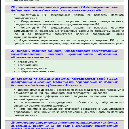
26. В отношении местного самоуправления в РФ действует система
федеральных законодательных актов, включающая в себя:
Конституцию РФ, федеральные законы по вопросам местного
самоуправления
Федеральные законы по вопросам местного самоуправления,
федеральные отраслевые законы по предметам ведения РФ
Конституцию РФ, федеральные законы по вопросам местного
самоуправления, федеральные отраслевые законы по предметам ведения
РФ и по предметам совместного ведения, содержащие нормы
муниципального права
Федеральные отраслевые законы по предметам ведения РФ и по
предметам совместного ведения, содержащие нормы муниципального права
27. Вопросы местного значения, непосредственно обеспечивающие
жизнедеятельность населения муниципального образования,
обозначаются понятием
«правомочия»
«полномочия»
«предметы ведения»
«сфера ответственности»
28. Средства по взаимным расчетам представляют собой суммы,
поступающие в местные бюджеты или передаваемые из местных
бюджетов в бюджеты субъектов РФ в связи с:
изменениями в доходах и расходах местных бюджетов, возникающими в
результате решений, принятых органами государственной власти
возникновением дефицита местного бюджета, вызванного решениями
местной администрации
возникновением непредвиденных обстоятельств, обусловленных
внешними экономическими факторами
изменениями в социально-экономической обстановке в муниципальном
образовании, возникшими из-за неправомерных действий органов местного
самоуправления
29. Количество структурных элементов муниципального хозяйства,
выделенных, исходя из их от роли в реализации общественных
потребностей, составляет: