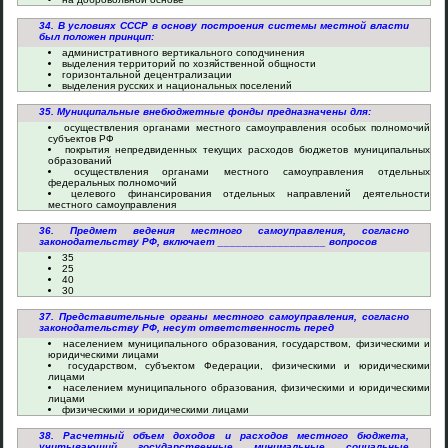
34. В условиях СССР в основу построения системы местной власти
был положен принцип:
административного вертикального соподчинения
выделения территорий по хозяйственной общности
горизонтальной децентрализации
выделения русских и национальных поселений
35. Муниципальные внебюджетные фонды предназначены для:
осуществления органами местного самоуправления особых полномочий
субъектов РФ
покрытия непредвиденных текущих расходов бюджетов муниципальных
образований
осуществления органами местного самоуправления отдельных
федеральных полномочий
целевого финансирования отдельных направлений деятельности
местного самоуправления
36. Предмет ведения местного самоуправления, согласно
законодательству РФ, включает __________________ вопросов
35
25
40
30
37. Представительные органы местного самоуправления, согласно
законодательству РФ, несут ответственность перед
населением муниципального образования, государством, физическими и
юридическими лицами
государством, субъектом Федерации, физическими и юридическими
лицами
населением муниципального образования, физическими и юридическими
лицами
физическими и юридическими лицами
38. Расчетный объем доходов и расходов местного бюджета,
учитывающий государственные минимальные социальные