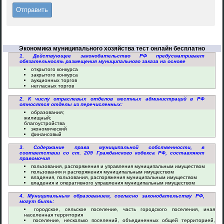
Экономика муниципального хозяйства тест онлайн бесплатно
1. Действующее законодательство РФ предусматривает
обязательность размещения муниципального заказа на основе
открытого конкурса
закрытого конкурса
аукционных торгов
негласных торгов
2. К числу отраслевых отделов местных администраций в РФ
относятся отделы из перечисленных:
образования;
жилищный;
благоустройства
экономический
финансовый
3. Содержание права муниципальной собственности, в
соответствии со ст. 209 Гражданского кодекса РФ, составляют
правомочия
пользования, распоряжения и управления муниципальным имуществом
пользования и распоряжения муниципальным имуществом
владения, пользования, распоряжения муниципальным имуществом
владения и оперативного управления муниципальным имуществом
4. Муниципальным образованием, согласно законодательству РФ,
могут быть:
городское, сельское поселение, часть городского поселения, иная
населенная территория
поселение, несколько поселений, объединенных общей территорией,