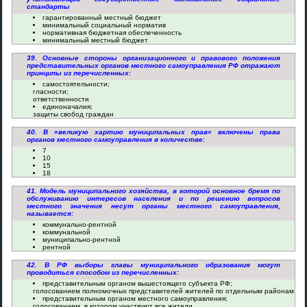
стандарты
гарантированный местный бюджет
минимальный социальный норматив
нормативная бюджетная обеспеченность
минимальный местный бюджет
39. Основные стороны организационного и правового положения
представительных органов местного самоуправления РФ отражают
принципы из перечисленных:
самостоятельности;
гласности;
ответственности
единоначалия;
защиты свобод граждан
40. В «великую хартию муниципальных прав» включены права
органов местного самоуправления в количестве:
7
10
15
18
41. Модель муниципального хозяйства, в которой основное бремя по
обслуживанию интересов населения и по решению вопросов
местного значения несут органы местного самоуправления,
называется:
коммунально-рентной
коммунальной
муниципально-рентной
рентной
42. В РФ выборы главы муниципального образования могут
проводиться способом из перечисленных:
представительным органом вышестоящего субъекта РФ;
голосованием полномочных представителей жителей по отдельным районам
представительным органом местного самоуправления;
голосованием, в котором участвуют все жители