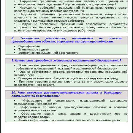
Нарушение требований промышленной безопасности, приведшее к
возникновению непосредственной угрозы жизни или здоровью людей
Нарушение требований промышленной безопасности, которое может
привести к длительному простою оборудования
Нарушение требований промышленной безопасности, которое может
привести к остановке технологического процесса предприятия, и, как
следствие, к вынужденным отпускам работников
Нарушение требований промышленной безопасности, результатом
которого может быть инцидент на опасном производственном объекте без
возникновения угрозы жизни или здоровью работников
8. Технические устройства, применяемые на опасном
производственном объекте, в процессе эксплуатации подлежат:
Сертификации
Техническому аудиту
Экспертизе промышленной безопасности
9. Какова цель проведения экспертизы промышленной безопасности?
Установление правильности представления информации, соответствия ее
требованиям промышленной, пожарной и экологической безопасности
Оценка соответствия объекта экспертизы требованиям промышленной
безопасности
Проведение комплексной оценки воздействия на окружающую среду
Принятие решения о начале строительства или эксплуатации опасного
производственного объекта
10. Что включает расчетно-пояснительная записка к декларации
промышленной безопасности?
Информацию об организации, представляющей декларацию
промышленной безопасности
Информацию об опасных производственных объектах и основных
источниках опасности на них
Обоснование оценки риска аварии и достаточности мер по
предупреждению аварий
Анализ информации о промышленной безопасности и анализе риска