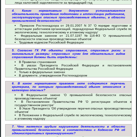
лица налоговой задолженности за предыдущий год
4. Каким нормативным документом устанавливается
обязательность проведения подготовки и аттестации работников,
эксплуатирующих опасные производственные объекты, в области
промышленной безопасности?
Приказом Ростехнадзора от 29.01.2007 N 37 'О порядке подготовки и
аттестации работников организаций, поднадзорных Федеральной службе по
экологическому, технологическому и атомному надзору'
Федеральным законом от 21.07.1197 №116-ФЗ 'О промышленной
безопасности опасных производственных объектов'
Трудовым кодексом Российской Федерации
5. Согласно ГК РФ объекты страхования, страховые риски и
минимальные размеры страховых сумм для обязательных видов
страхования должны быть определены:
В Правилах страхования
В указах Президента Российской Федерации и постановлениях
Правительства Российской Федерации
Только в федеральных законах
В документе, утвержденном Ростехнадзором
6. В каком нормативном правовом акте содержится перечень
критериев, по которым производственный объект относится к
категории опасных?
В Федеральном законе 'О промышленной безопасности опасных
производственных объектов'
В Постановлении Правительства РФ 'О регистрации объектов в
государственном реестре'
В Указе Президента 'Об утверждении перечня опасных производственных
объектов'
В Положении о Федеральной службе по экологическому, технологическому
и атомному надзору
7. Что является грубым нарушением деятельности в области
промышленной безопасности в соответствии с Кодексом РФ об
административных правонарушениях?