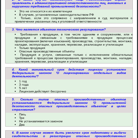
привлекать к административной ответственности лиц, виновных в
нарушении требований промышленной безопасности?
Это не относится к их компетенции
В случаях, установленных законодательством РФ
Только, если это сопряжено с направлением в суд материалов о
привлечении указанных лиц к уголовной ответственности
3. Что является объектом технического регулирования?
Требования к продукции, в том числе зданиям и сооружениям, или к
продукции и связанным с требованиями к продукции процессам
проектирования (включая изыскания), производства, строительства, монтажа,
наладки, эксплуатации, хранения, перевозки, реализации и утилизации
Только продукция
Опасные производственные объекты
Продукция и услуги, связанные только с исполнением обязательных
требований к процессам проектирования, производства, монтажа, наладки,
хранения, перевозки, реализации и утилизации
4. Какой минимальный срок действия лицензии установлен
Федеральным законом 'О лицензировании отдельных видов
деятельности'?
1 год
3 года
5 лет
Лицензия действует бессрочно
5. Сколько типов опасных производственных объектов
устанавливается Федеральным законом 'О промышленной
безопасности опасных производственных объектов' в целях
страхования?
Пять
Три
Не устанавливается законом
Два
6. В каком случае может быть увеличен срок подготовки и выдачи
свидетельства о регистрации опасных производственных