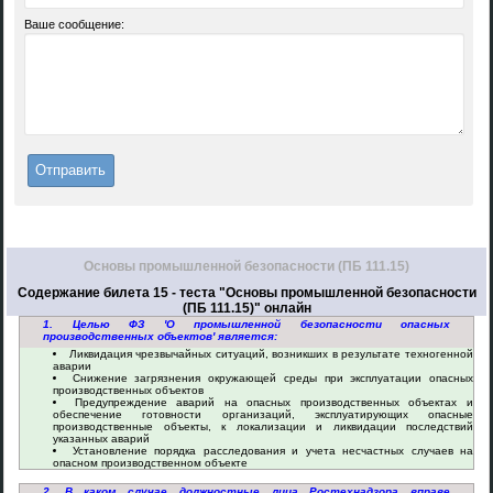
Ваше сообщение:
Основы промышленной безопасности (ПБ 111.15)
Содержание билета 15 - теста "Основы промышленной безопасности
(ПБ 111.15)" онлайн
1. Целью ФЗ 'О промышленной безопасности опасных
производственных объектов' является:
Ликвидация чрезвычайных ситуаций, возникших в результате техногенной
аварии
Снижение загрязнения окружающей среды при эксплуатации опасных
производственных объектов
Предупреждение аварий на опасных производственных объектах и
обеспечение готовности организаций, эксплуатирующих опасные
производственные объекты, к локализации и ликвидации последствий
указанных аварий
Установление порядка расследования и учета несчастных случаев на
опасном производственном объекте
2. В каком случае должностные лица Ростехнадзора вправе