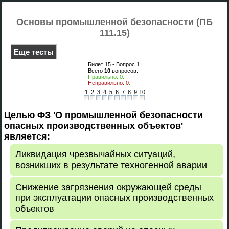
Основы промышленной безопасности (ПБ
111.15)
Еще тесты
Билет 15 - Вопрос
1
.
Всего
10
вопросов.
Правильно:
0
.
Неправильно:
0
.
1
2
3
4
5
6
7
8
9
10
Целью ФЗ 'О промышленной безопасности
опасных производственных объектов'
является:
Ликвидация чрезвычайных ситуаций,
возникших в результате техногенной аварии
Снижение загрязнения окружающей среды
при эксплуатации опасных производственных
объектов