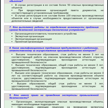
объектов?
В случае регистрации в ее составе более 50 опасных производственных
объектов
При предоставлении организацией пакета документов, не
соответствующего установленным требованиям
В случае регистрации в ее составе более 100 опасных производственных
объектов или в случае необходимости предоставления от организации
дополнительных сведений
7. Кто выполняет работы по определению возможности продления
сроков безопасной эксплуатации технических устройств?
Организация-изготовитель технического устройства
Экспертная организация
Эксплуатирующая организация
Проектная организация
8. Какие квалификационные требования предъявляются к работнику,
ответственному за осуществление производственного контроля?
Высшее техническое образование, стаж работы не менее 3 лет на
соответствующей работе на опасном производственном объекте отрасли,
удостоверение, подтверждающее прохождение аттестации по
промышленной безопасности
Высшее техническое образование, общий стаж работы не менее 3 лет,
удостоверение, подтверждающее прохождение аттестации по
промышленной безопасности
Высшее или среднее техническое образование, стаж работы не менее 3
лет на соответствующей работе на опасном производственном объекте
отрасли, удостоверение, подтверждающее прохождение аттестации по
промышленной безопасности
Высшее образование, общий стаж работы не менее 3 лет,
удостоверение, подтверждающее прохождение аттестации по
промышленной безопасности
9. Кто имеет право на проведение экспертизы промышленной
безопасности?
Организации, эксплуатирующие опасные производственные объекты,
имеющие необходимые подразделения
Организации, имеющие лицензию на проведение экспертизы