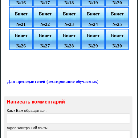
№16
№17
№18
№19
№20
Билет
Билет
Билет
Билет
Билет
№21
№22
№23
№24
№25
Билет
Билет
Билет
Билет
Билет
№26
№27
№28
№29
№30
Для преподавтелей (тестирование обучаемых)
Написать комментарий
Как к Вам обращаться:
Адрес электронной почты: