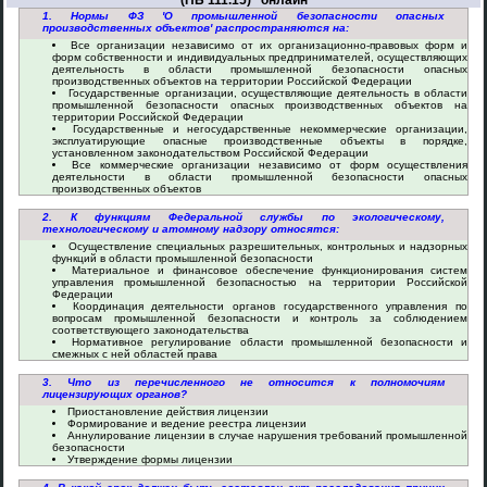
(ПБ 111.15)" онлайн
1. Нормы ФЗ 'О промышленной безопасности опасных
производственных объектов' распространяются на:
Все организации независимо от их организационно-правовых форм и
форм собственности и индивидуальных предпринимателей, осуществляющих
деятельность в области промышленной безопасности опасных
производственных объектов на территории Российской Федерации
Государственные организации, осуществляющие деятельность в области
промышленной безопасности опасных производственных объектов на
территории Российской Федерации
Государственные и негосударственные некоммерческие организации,
эксплуатирующие опасные производственные объекты в порядке,
установленном законодательством Российской Федерации
Все коммерческие организации независимо от форм осуществления
деятельности в области промышленной безопасности опасных
производственных объектов
2. К функциям Федеральной службы по экологическому,
технологическому и атомному надзору относятся:
Осуществление специальных разрешительных, контрольных и надзорных
функций в области промышленной безопасности
Материальное и финансовое обеспечение функционирования систем
управления промышленной безопасностью на территории Российской
Федерации
Координация деятельности органов государственного управления по
вопросам промышленной безопасности и контроль за соблюдением
соответствующего законодательства
Нормативное регулирование области промышленной безопасности и
смежных с ней областей права
3. Что из перечисленного не относится к полномочиям
лицензирующих органов?
Приостановление действия лицензии
Формирование и ведение реестра лицензии
Аннулирование лицензии в случае нарушения требований промышленной
безопасности
Утверждение формы лицензии