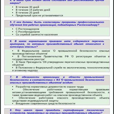
4. В какой срок должен быть составлен акт расследования причин
аварии?
В течение 30 дней
В течение 15 рабочих дней
В течение 20 дней
Предельный срок не устанавливается
5. С кем должны быть согласованы программы профессионального
обучения для рабочих организаций, поднадзорных Ростехнадзору?
С Ростехнадзором
С Рособрнадзором
Со службой занятости населения
6. В каком нормативном правовом акте содержится перечень
критериев, по которым производственный объект относится к
категории опасных?
В Федеральном законе 'О промышленной безопасности опасных
производственных объектов'
В Постановлении Правительства РФ 'О регистрации объектов в
государственном реестре'
В Указе Президента 'Об утверждении перечня опасных производственных
объектов'
В Положении о Федеральной службе по экологическому, технологическому
и атомному надзору
7. В обязанности организации в области промышленной
безопасности в соответствии с ФЗ 'О промышленной безопасности
опасных производственных объектов' входит:
Разработка нормативных документов по охране труда
Обеспечение работников нормативными правовыми
актами,устанавливающими требования промышленной безопасности, а
также правилами ведения работ на опасном производственном объекте
Обеспечение работников опасного производственного объекта
средствами индивидуальной защиты
Внедрение современных средств безопасности
8. Кто имеет право проводить сертификацию технических
устройств, применяемых на опасных производственных объектах?