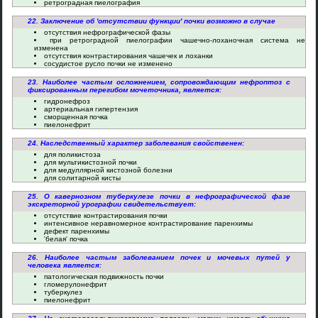
ретроградная пиелография
22. Заключение об 'отсутствии функции' почки возможно в случае
отсутствия нефрографической фазы
при ретроградной пиелографии чашечно-лоханочная система не
изменена
отсутствия контрастирования чашечек и лоханки
сосудистое русло почки не изменено
23. Наиболее частым осложнением, сопровождающим нефроптоз с
фиксированным перегибом мочеточника, является:
гидронефроз
артериальная гипертензия
сморщенная почка
пиелонефрит
24. Наследственный характер заболевания свойственен:
для поликистоза
для мультикистозной почки
для медуллярной кистозной болезни
для солитарной кисты
25. О кавернозном туберкулезе почки в нефрографической фазе
экскреторной урографии свидетельствует:
отсутствие контрастирования почки
интенсивное неравномерное контрастирование паренхимы
дефект паренхимы
'белая' почка
26. Наиболее частым заболеванием почек и мочевых путей у
человека является:
патологическая подвижность почки
гломерулонефрит
туберкулез
пиелонефрит