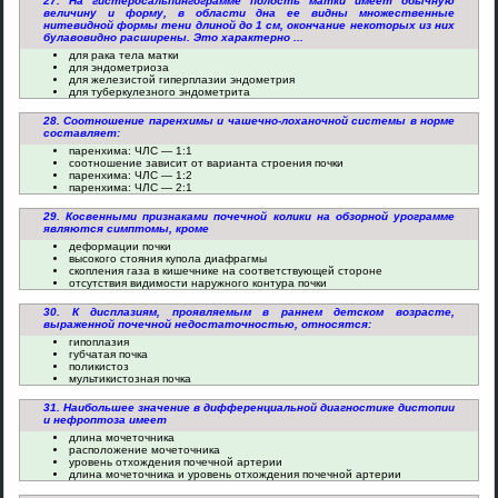
27. На гистеросальпингограмме полость матки имеет обычную
величину и форму, в области дна ее видны множественные
нитевидной формы тени длиной до 1 см, окончание некоторых из них
булавовидно расширены. Это характерно ...
для рака тела матки
для эндометриоза
для железистой гиперплазии эндометрия
для туберкулезного эндометрита
28. Соотношение паренхимы и чашечно-лоханочной системы в норме
составляет:
паренхима: ЧЛС — 1:1
соотношение зависит от варианта строения почки
паренхима: ЧЛС — 1:2
паренхима: ЧЛС — 2:1
29. Косвенными признаками почечной колики на обзорной урограмме
являются симптомы, кроме
деформации почки
высокого стояния купола диафрагмы
скопления газа в кишечнике на соответствующей стороне
отсутствия видимости наружного контура почки
30. К дисплазиям, проявляемым в раннем детском возрасте,
выраженной почечной недостаточностью, относятся:
гипоплазия
губчатая почка
поликистоз
мультикистозная почка
31. Наибольшее значение в дифференциальной диагностике дистопии
и нефроптоза имеет
длина мочеточника
расположение мочеточника
уровень отхождения почечной артерии
длина мочеточника и уровень отхождения почечной артерии