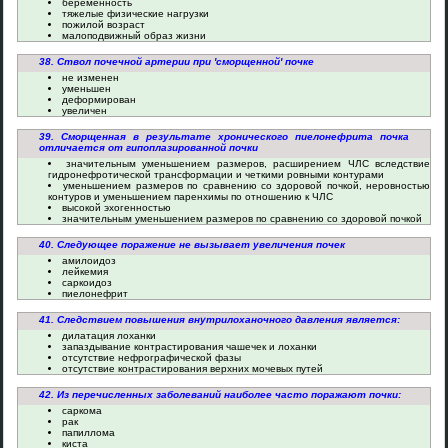
беременность
тяжелые физические нагрузки
пожилой возраст
малоподвижный образ жизни
38. Ствол почечной артерии при 'сморщенной' почке
не изменен
уменьшен
деформирован
увеличен
39. Сморщенная в результате хронического пиелонефрита почка
отличается от гипоплазированной почки
значительным уменьшением размеров, расширением ЧЛС вследствие
гидронефротической трансформации и четкими ровными контурами
уменьшением размеров по сравнению со здоровой почкой, неровностью
контуров и уменьшением паренхимы по отношению к ЧЛС
высокой эхогенностью
значительным уменьшением размеров по сравнению со здоровой почкой
40. Следующее поражение не вызывает увеличения почек
амилоидоз
лейкемия
саркоидоз
пиелонефрит
41. Следствием повышения внутрилоханочного давления является:
дилатация лоханки
запаздывание контрастирования чашечек и лоханки
отсутствие нефрографической фазы
отсутствие контрастирования верхних мочевых путей
42. Из перечисленных заболеваний наиболее часто поражают почки:
саркома
рак
папиллома
киста