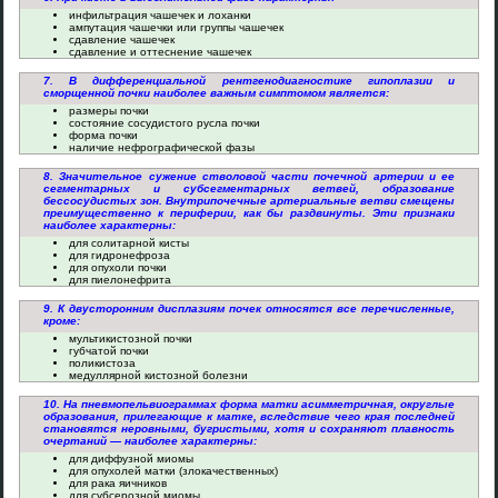
инфильтрация чашечек и лоханки
ампутация чашечки или группы чашечек
сдавление чашечек
сдавление и оттеснение чашечек
7. В дифференциальной рентгенодиагностике гипоплазии и
сморщенной почки наиболее важным симптомом является:
размеры почки
состояние сосудистого русла почки
форма почки
наличие нефрографической фазы
8. Значительное сужение стволовой части почечной артерии и ее
сегментарных и субсегментарных ветвей, образование
бессосудистых зон. Внутрипочечные артериальные ветви смещены
преимущественно к периферии, как бы раздвинуты. Эти признаки
наиболее характерны:
для солитарной кисты
для гидронефроза
для опухоли почки
для пиелонефрита
9. К двусторонним дисплазиям почек относятся все перечисленные,
кроме:
мультикистозной почки
губчатой почки
поликистоза
медуллярной кистозной болезни
10. На пневмопельвиограммах форма матки асимметричная, округлые
образования, прилегающие к матке, вследствие чего края последней
становятся неровными, бугристыми, хотя и сохраняют плавность
очертаний — наиболее характерны:
для диффузной миомы
для опухолей матки (злокачественных)
для рака яичников
для субсерозной миомы