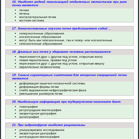
16. Наиболее редкой локализацией отдаленных метастазов при раке
почки является:
легкие
печень
контрлатеральная почка
костная система
17. Злокачественные опухоли почек представляют собой ...
гиперэхогенные образования
изоэхогенные образования
могут быть как гипоэхогенные, так и гипер- или изоэхогенные
гипоэхогенные образования
18. Длинные оси почек у здорового человека располагаются:
пересекаются друг с другом под углом, открытым книзу
левая параллельна, правая под углом
пересекаются друг с другом под углом, открытым кверху
параллельно позвоночнику
19. Самым характерным симптомом для вторично сморщенной почки
является:
деформация чашечно-лоханочной системы
деформация формы почки
слабо выраженная нефрографическая фаза
уменьшение размеров почки
20. Наибольшую информацию при туберкулезном папиллите дает:
томография
ретроградная пиелография
экскреторная урография
ангиография
21. При гидронефрозе наиболее рациональны
ультразвуковое исследование
экскреторная урография
антеградная пиелография