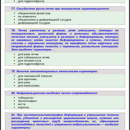
для гидронефроза
77. Сосудистое русло почки при поликистозе характеризуется:
обеднением кровотока
не изменено
обеднением и деформацией сосудов
деформацией сосудов
78. Почка увеличена в размере, реже уменьшена, контуры ее
полицикличные, различной формы и величины обызвествления,
почечная лоханка уменьшена в размерах и деформирована, контуры
ее неровные; шейки чашечек деформированы и сужены, почечные
сосочки с неровными контурами, по периферии почки округлые или
неправильной формы полости с неровными, размытыми контурами.
Это наиболее характерно ...
для рака почки
для туберкулеза почки
для поликистоза
для гидронефроза
79. Наличие имплантационных метастазов характерно:
для смешанной опухоли
для аденомы
для рака
для папилломы
80. Нефрокальцинозом наиболее часто сопровождается:
туберкулез
пиелонефрит
киста
опухоль
81. При гистеросальпингографии деформация и уменьшение полоски
матки, удлинение и расширение цервикального канала, сужение или
расширение маточных труб, непроходимость их, образование
кистоподобных полостей с умеренным гидросальпингсом — наиболее
характерны: