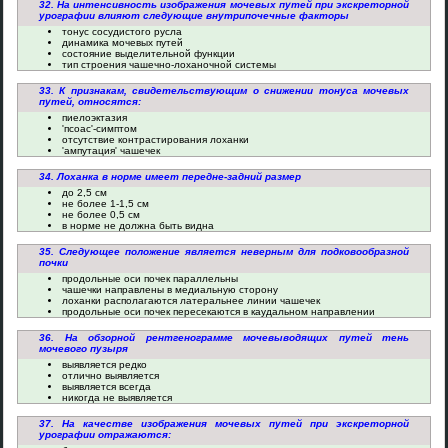
32. На интенсивность изображения мочевых путей при экскреторной
урографии влияют следующие внутрипочечные факторы
тонус сосудистого русла
динамика мочевых путей
состояние выделительной функции
тип строения чашечно-лоханочной системы
33. К признакам, свидетельствующим о снижении тонуса мочевых
путей, относятся:
пиелоэктазия
'псоас'-симптом
отсутствие контрастирования лоханки
'ампутация' чашечек
34. Лоханка в норме имеет передне-задний размер
до 2,5 см
не более 1-1,5 см
не более 0,5 см
в норме не должна быть видна
35. Следующее положение является неверным для подковообразной
почки
продольные оси почек параллельны
чашечки направлены в медиальную сторону
лоханки располагаются латеральнее линии чашечек
продольные оси почек пересекаются в каудальном направлении
36. На обзорной рентгенограмме мочевыводящих путей тень
мочевого пузыря
выявляется редко
отлично выявляется
выявляется всегда
никогда не выявляется
37. На качестве изображения мочевых путей при экскреторной
урографии отражаются: