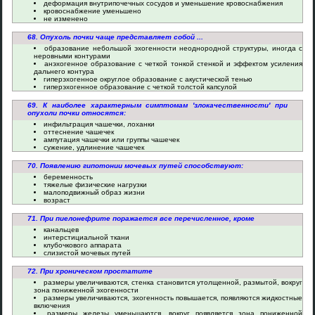
деформация внутрипочечных сосудов и уменьшение кровоснабжения
кровоснабжение уменьшено
не изменено
68. Опухоль почки чаще представляет собой ...
образование небольшой эхогенности неоднородной структуры, иногда с
неровными контурами
анэхогенное образование с четкой тонкой стенкой и эффектом усиления
дальнего контура
гиперэхогенное округлое образование с акустической тенью
гиперэхогенное образование с четкой толстой капсулой
69. К наиболее характерным симптомам 'злокачественности' при
опухоли почки относятся:
инфильтрация чашечки, лоханки
оттеснение чашечек
ампутация чашечки или группы чашечек
сужение, удлинение чашечек
70. Появлению гипотонии мочевых путей способствуют:
беременность
тяжелые физические нагрузки
малоподвижный образ жизни
возраст
71. При пиелонефрите поражается все перечисленное, кроме
канальцев
интерстициальной ткани
клубочкового аппарата
слизистой мочевых путей
72. При хроническом простатите
размеры увеличиваются, стенка становится утолщенной, размытой, вокруг
зона пониженной эхогенности
размеры увеличиваются, эхогенность повышается, появляются жидкостные
включения
размеры железы уменьшаются, вокруг появляется зона пониженной