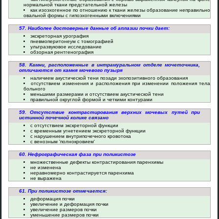
нормальной ткани предстательной железы
как изоэхогенное по отношению к ткани железы образование неправильно
овальной формы с гипоэхогенными включениями
57. Наиболее достоверные данные об аплазии почки дает:
экскреторная урография
пневмоперитонеум с томографией
ультразвуковое исследование
обзорная рентгенография
58. Камни, расположенные в интрамуральном отделе мочеточника,
отличаются от камня мочевого пузыря
наличием акустической тени позади эхопозитивного образования
отсутствием изменения и расположения при изменении положения тела
больного
меньшими размерами и отсутствием акустической тени
правильной округлой формой и четкими контурами
59. Отсутствие контрастирования верхних мочевых путей при
истинной почечной колике связано
с отсутствием экскреторной функции
с временным угнетением экскреторной функции
с нарушением внутрипочечного кровотока
с венозным 'полнокровием'
60. Нефрографическая фаза при поликистозе
множественные дефекты контрастирования паренхимы
не изменена
неравномерно контрастируется паренхима
не выражена
61. При поликистозе отмечается:
деформация почки
увеличение и деформация почки
увеличение размеров почки
уменьшение размеров почки