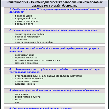
Рентгенология – Рентгенодиагностика заболеваний мочеполовых
органов тест онлайн бесплатно
1. Приблизительно в 75% случаев карцинома предстательной железы
возникает:
в задней доле
в срединной доле
в латеральной доле
в средней доле
2. Установление операбельности рака почки возможно на основании
экскреторной урографии
обзорной урографии
эхоскопии
артериографии и флебографии
3. Наиболее частой исходной локализацией туберкулезного процесса
является:
сосочковая зона
корковое вещество
мозговое вещество и сосочковая зона
мозговое вещество
4. Анатомическим субстратом 'ободка просветления' при
уретероцеле является:
отек паравезикальной или парауретеральной клетчатки
стенка мочевого пузыря
стенка мочеточника
слоистый камень
5. Мочевые пути наиболее часто поражают опухолевые образования
папиллома
ворсинчатые опухоли
киста
рак
6. При кисте в выделительной фазе характерны: