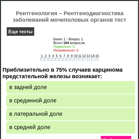
Рентгенология – Рентгенодиагностика
заболеваний мочеполовых органов тест
Еще тесты
Билет 1 - Вопрос
1
.
Всего
104
вопросов.
Правильно:
0
.
Неправильно:
0
.
1
2
3
4
5
6
7
8
9
10
11
12
13
14
15
Приблизительно в 75% случаев карцинома
предстательной железы возникает:
в задней доле
в срединной доле
в латеральной доле
в средней доле