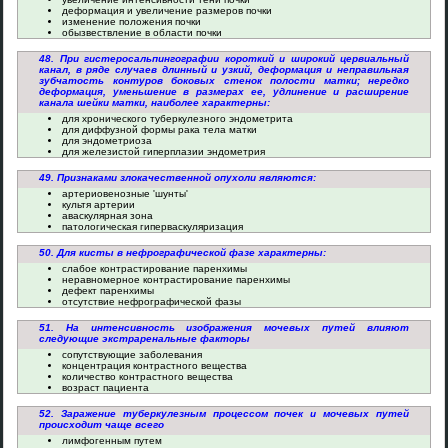
деформация и увеличение размеров почки
изменение положения почки
обызвествление в области почки
48. При гистеросальпингографии короткий и широкий цервиальный
канал, в ряде случаев длинный и узкий, деформация и неправильная
зубчатость контуров боковых стенок полости матки; нередко
деформация, уменьшение в размерах ее, удлинение и расширение
канала шейки матки, наиболее характерны:
для хронического туберкулезного эндометрита
для диффузной формы рака тела матки
для эндометриоза
для железистой гиперплазии эндометрия
49. Признаками злокачественной опухоли являются:
артериовенозные 'шунты'
культя артерии
аваскулярная зона
патологическая гиперваскуляризация
50. Для кисты в нефрографической фазе характерны:
слабое контрастирование паренхимы
неравномерное контрастирование паренхимы
дефект паренхимы
отсутствие нефрографической фазы
51. На интенсивность изображения мочевых путей влияют
следующие экстраренальные факторы
сопутствующие заболевания
концентрация контрастного вещества
количество контрастного вещества
возраст пациента
52. Заражение туберкулезным процессом почек и мочевых путей
происходит чаще всего
лимфогенным путем