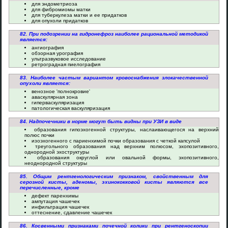
для эндометриоза
для фибромиомы матки
для туберкулеза матки и ее придатков
для опухоли придатков
82. При подозрении на гидронефроз наиболее рациональной методикой
является:
ангиография
обзорная урография
ультразвуковое исследование
ретроградная пиелография
83. Наиболее частым вариантом кровоснабжения злокачественной
опухоли является:
венозное 'полнокровие'
аваскулярная зона
гиперваскуляризация
патологическая васкуляризация
84. Надпочечники в норме могут быть видны при УЗИ в виде
образования гипоэхогенной структуры, наслаивающегося на верхний
полюс почки
изоэхогенного с париенхимой почки образования с четкой капсулой
треугольного образования над верхним полюсом, эхопозитивного,
однородной эхоструктуры
образования округлой или овальной формы, эхопозитивного,
неоднородной структуры
85. Общим рентгенологическим признаком, свойственным для
серозной кисты, аденомы, эхинококковой кисты являются все
перечисленные, кроме
дефект паренхимы
ампутация чашечек
инфильтрация чашечек
оттеснение, сдавление чашечек
86. Косвенными признаками почечной колики при рентгеноскопии