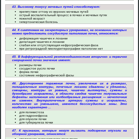
43. Высокому тонусу мочевых путей способствуют:
препятствие оттоку из верхних мочевых путей
острый воспалительный процесс в почках и мочевых путях
пожилой возраст
гипертоническая болезнь
44. К симптомам на экскреторных урограммах, на основании которых
можно предположить сосудистую патологию почек, относятся:
деформация чашечек и лоханки
дилатация чашечек и лоханки
слабая или отсутствующая нефрографическая фаза
при ретроградной пиелоуретерографии патологии нет
45. В дифференциальной рентгенодиагностике вторично- и первично
сморщенной почки значение имеют:
размеры почки
сосудистое русло почки
форма почки
состояние нефрографической фазы
46. Двустороннее поражение почек, увеличение их в размерах,
полицикличные контуры, почечные лоханки сдавлены и удлинены,
смещены, контуры их ровные, чашечки вытянуты, сужены и
дугообразно искривлены, в области сводов чашечек полуовальные
дефекты наполнения или колбообразные расширения — мочеточник
не изменен. Внутрипочечные артерии сужены и искривлены,
количество их уменьшено, имеются бессосудистые зоны. Это
наиболее характерно ...
для поликистоза
для гидронефроза
для опухоли почки
для туберкулеза почки
47. К признакам, которые могут вызвать подозрение опухоли на
обзорной урограмме, относятся:
увеличение интенсивности тени почки