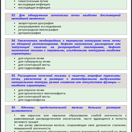
гематогенным путем
восходящая инфекция
нисходящая инфекция
53. Для обнаружения гипоплазии почки наиболее достоверной
методикой является:
экскреторная урография
ультразвуковое исследование
ретроградная пиелография
артериография
54. Увеличенная, неоднородная, с неровными контурами тень почки
на обзорной рентгенограмме, дефект наполнения, расширение или
'ампутация' чашечки на ретроградной пиелограмме, дефект
наполнения лоханки с неровными, изъеденными контурами наиболее
характерны:
для опухоли почки
для туберкулеза почки
для солитарной кисты
для гидронефроза
55. Расширение почечной лоханки и чашечек, атрофия паренхимы
почки, увеличение в размерах с волнообразными выбуханиями
латерального контура, резкое снижение или отсутствие функции —
наиболее характерны:
для опухоли почки
для хронического пиелонефрита
для солитарной кисты
для гидронефроза
56. Аденомы предстательной железы больших размеров
выявляются:
как округлое или овальное образование слабой эхогенности с
равномерным распределением эхосигналов, часто вдающееся в полость
мочевого пузыря
как резко увеличенная железа, сохраняющая свое дольчатое строение,
повышенной эхогенности
как гиперэхогенные образования с хорошо выраженной капсулой на фоне