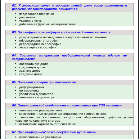
62. К аномалиям почек и мочевых путей, реже всего осложняемым
различными заболеваниями, относятся:
подковообразная почка
дисплазия
удвоение почки
добавочная (третья, четвертая) почка
63. При нефроптозе ведущим видом исследования является:
ультразвуковое исследование в вертикальном положении
обзорная рентгенография
ретроградная пиелография
экскреторная урография
64. Узелковая гиперплазия предстательной железы обычно не
затрагивает:
латеральную долю
срединную долю
заднюю долю
среднюю долю
65. Почечная артерия при поликистозе
деформирована
не изменена
увеличена в диаметре
уменьшена в диаметре
66. Отличительной особенностью поликистоза при УЗИ является:
уменьшение размеров почки
множественные жидкостные образования в обеих почках
наличие множественных жидкостных образований, деформирующих
чашечно-лоханочную систему
истончение кортикального слоя почки
67. При 'сморщенной' почке сосудистое русло почки
кровоснабжение увеличено