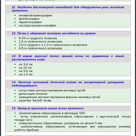
11. Наиболее достоверной методикой для обнаружения рака яичников
является:
пневмопельвиография
флебография
париетография
гистеросальпингография
12. Почки у здорового человека находятся на уровне
8-10-го грудного позвонка
1-5-го поясничного позвонков
12-го грудного и 1-2-го поясничного позвонков
4-5-го поясничного позвонков
13. В норме верхний полюс правой почки по сравнению с левой
располагается ниже:
на 3-4 см
на 10 см
на 5-6 см
на 1-2 см
14. Наличие истинной почечной колики на экскреторной урограмме
подтверждают:
отсутствие контрастирования мочевых путей
дилатация лоханки
замедление контрастирования верхних мочевых путей
наличие 'белой' почки
15. Прямым признаком камня почки является:
эхопозитивное образование в проекции ЧЛС
четко очерченное эхопозитивное образование с акустической тенью
позади него
гиперэхогенное образование, размером не менее 5 мм
эхопозитивные образования, исчезающие при уменьшении режима
работы прибора