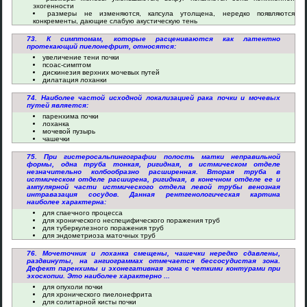
эхогенности
размеры не изменяются, капсула утолщена, нередко появляются
конкременты, дающие слабую акустическую тень
73. К симптомам, которые расцениваются как латентно
протекающий пиелонефрит, относятся:
увеличение тени почки
псоас-симптом
дискинезия верхних мочевых путей
дилатация лоханки
74. Наиболее частой исходной локализацией рака почки и мочевых
путей является:
паренхима почки
лоханка
мочевой пузырь
чашечки
75. При гистеросальпингографии полость матки неправильной
формы, одна труба тонкая, ригидная, в истмическом отделе
незначительно колбообразно расширенная. Вторая труба в
истмическом отделе расширена, ригидная, в конечном отделе ее и
ампулярной части истмического отдела левой трубы венозная
интравазация сосудов. Данная рентгенологическая картина
наиболее характерна:
для спаечного процесса
для хронического неспецифического поражения труб
для туберкулезного поражения труб
для эндометриоза маточных труб
76. Мочеточник и лоханка смещены, чашечки нередко сдавлены,
раздвинуты, на ангиограммах отмечается бессосудистая зона.
Дефект паренхимы и эхонегативная зона с четкими контурами при
эхоскопии. Это наиболее характерно ...
для опухоли почки
для хронического пиелонефрита
для солитарной кисты почки