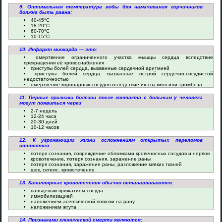
9. Оптимальная температура воды для намачивания горчичников
должна быть равна:
40-45°C
18-20°C
60-70°C
10-15°C
10. Инфаркт миокарда — это:
омертвение ограниченного участка мышцы сердца вследствие
прекращения её кровоснабжения
приступы болей сердца, вызванные сердечной аритмией
приступы болей сердца, вызванные острой сердечно-сосудистой
недостаточностью
омертвение коронарных сосудов вследствие их спазмов или тромбоза
11. Первые признаки болезни после контакта с больным у человека
могут появиться через
2-7 недель
12-24 часа
20-30 дней
10-12 часов
12. К угрожающим жизни осложнениям открытых переломов
относятся:
потеря сознания, повреждение обломками кровеносных сосудов и нервов
кровотечение, потеря сознания, заражение раны
потеря сознания, заражение раны, разложение мягких тканей
шок, сепсис, кровотечение
13. Капиллярные кровотечения обычно останавливаются:
пальцевым прижатием сосуда
иммобилизацией
наложением асептической повязки на рану
наложением жгута
14. Признаками клинической смерти являются: