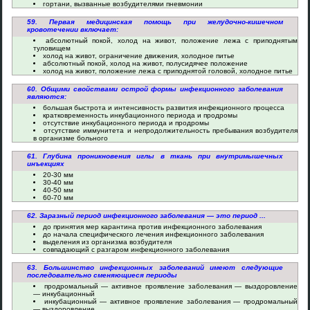
гортани, вызванные возбудителями пневмонии
59. Первая медицинская помощь при желудочно-кишечном
кровотечении включает:
абсолютный покой, холод на живот, положение лежа с приподнятым
туловищем
холод на живот, ограничение движения, холодное питье
абсолютный покой, холод на живот, полусидячее положение
холод на живот, положение лежа с приподнятой головой, холодное питье
60. Общими свойствами острой формы инфекционного заболевания
являются:
большая быстрота и интенсивность развития инфекционного процесса
кратковременность инкубационного периода и продромы
отсутствие инкубационного периода и продромы
отсутствие иммунитета и непродолжительность пребывания возбудителя
в организме больного
61. Глубина проникновения иглы в ткань при внутримышечных
инъекциях
20-30 мм
30-40 мм
40-50 мм
60-70 мм
62. Заразный период инфекционного заболевания — это период ...
до принятия мер карантина против инфекционного заболевания
до начала специфического лечения инфекционного заболевания
выделения из организма возбудителя
совпадающий с разгаром инфекционного заболевания
63. Большинство инфекционных заболеваний имеют следующие
последовательно сменяющиеся периоды
продромальный — активное проявление заболевания — выздоровление
— инкубационный
инкубационный — активное проявление заболевания — продромальный
— выздоровление