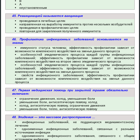
В
А
неустановленным
45. Ревакцинацией называется вакцинация
проводимая в лечебных целях
направленная на выработку иммунитета против нескольких возбудителей
проводимая в профилактических целях
повторная для закрепления полученного иммунитета
46. Профилактика инфекционных заболеваний основывается на
знании
иммунного статуса человека; эффективность профилактики зависит от
возможности комплексного воздействия на звенья данного процесса
особенностей эпидемического процесса каждой группы инфекционных
заболеваний; эффективность профилактики зависит от возможности
комплексного воздействия на второе звено эпидемического процесса
особенностей эпидемического процесса каждой группы инфекционных
заболеваний; эффективность профилактики зависит от возможности
комплексного воздействия на звенья данного процесса
свойств инфекционного заболевания; эффективность профилактики
зависит от возможности комплексного воздействия на звенья данного
процесса
47. Первая медицинская помощь при закрытой травме обязательно
включает:
ограничение движения, холод, уменьшение боли
уменьшение боли, антисептическую повязку, холод
холод, антисептическую повязку, ограничение движения
уменьшение боли, тепло, антисептическую повязку
48. Эпидемия — это массовое распространение ...
инфекционных заболеваний, не поддающихся медикаментозному
лечению
одноименных инфекционных заболеваний, связанных с разными
источниками инфекции
одноименного инфекционного заболевания, связанного с общим
источником инфекции