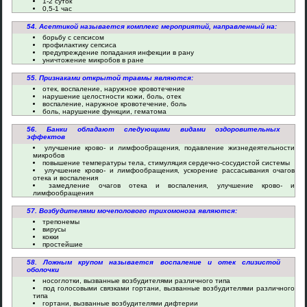
1-2 суток
0,5-1 час
54. Асептикой называется комплекс мероприятий, направленный на:
борьбу с сепсисом
профилактику сепсиса
предупреждение попадания инфекции в рану
уничтожение микробов в ране
55. Признаками открытой травмы являются:
отек, воспаление, наружное кровотечение
нарушение целостности кожи, боль, отек
воспаление, наружное кровотечение, боль
боль, нарушение функции, гематома
56. Банки обладают следующими видами оздоровительных
эффектов
улучшение крово- и лимфообращения, подавление жизнедеятельности
микробов
повышение температуры тела, стимуляция сердечно-сосудистой системы
улучшение крово- и лимфообращения, ускорение рассасывания очагов
отека и воспаления
замедление очагов отека и воспаления, улучшение крово- и
лимфообращения
57. Возбудителями мочеполового трихомоноза являются:
трепонемы
вирусы
кокки
простейшие
58. Ложным крупом называется воспаление и отек слизистой
оболочки
носоглотки, вызванные возбудителями различного типа
под голосовыми связками гортани, вызванные возбудителями различного
типа
гортани, вызванные возбудителями дифтерии