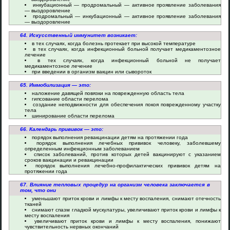
инкубационный — продромальный — активное проявление заболевания
— выздоровление
продромальный — инкубационный — активное проявление заболевания
— выздоровление
64. Искусственный иммунитет возникает:
в тех случаях, когда болезнь протекает при высокой температуре
в тех случаях, когда инфекционный больной получает медикаментозное
лечение
в тех случаях, когда инфекционный больной не получает
медикаментозное лечение
при введении в организм вакцин или сывороток
65. Иммобилизация — это:
наложение давящей повязки на поврежденную область тела
гипсование области перелома
создание неподвижности для обеспечения покоя поврежденному участку
тела
шинирование области перелома
66. Календарь прививок — это:
порядок выполнения ревакцинации детям на протяжении года
порядок выполнения лечебных прививок человеку, заболевшему
определенным инфекционным заболеванием
список заболеваний, против которых детей вакцинируют с указанием
сроков вакцинации и ревакцинации
порядок выполнения лечебно-профилактических прививок детям на
протяжении года
67. Влияние тепловых процедур на организм человека заключается в
том, что они
уменьшают приток крови и лимфы к месту воспаления, снимают отечность
тканей
снимают спазм гладкой мускулатуры, увеличивают приток крови и лимфы к
месту воспаления
увеличивают приток крови и лимфы к месту воспаления, понижают
чувствительность нервных окончаний