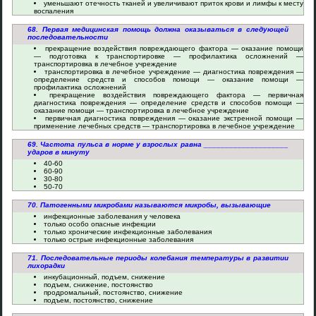
уменьшают отечность тканей и увеличивают приток крови и лимфы к месту
воспаления
68. Первая медицинская помощь должна оказываться в следующей
последовательности
прекращение воздействия повреждающего фактора — оказание помощи
— подготовка к транспортировке — профилактика осложнений —
транспортировка в лечебное учреждение
транспортировка в лечебное учреждение — диагностика повреждения —
определение средств и способов помощи — оказание помощи —
профилактика осложнений
прекращение воздействия повреждающего фактора — первичная
диагностика повреждения — определение средств и способов помощи —
оказание помощи — транспортировка в лечебное учреждение
первичная диагностика повреждения — оказание экстренной помощи —
применение лечебных средств — транспортировка в лечебное учреждение
69. Частота пульса в норме у взрослых равна ____________________
ударов в минуту
40-60
60-90
30-80
50-70
70. Патогенными микробами называются микробы, вызывающие
инфекционные заболевания у человека
только особо опасные инфекции
только хронические инфекционные заболевания
только острые инфекционные заболевания
71. Последовательные периоды колебания температуры в развитии
лихорадки
инкубационный, подъем, снижение
подъем, снижение, постоянство
продромальный, постоянство, снижение
подъем, постоянство, снижение