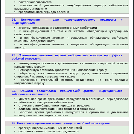
бактерионосительства
максимальной длительности инкубационного периода заболевания,
вызвавшего эпидемию
продромального периода болезни
26. Иммунитет — это невосприимчивость организма к
инфекционным ...
агентам, обладающим болезнетворными свойствами
и неинфекционным агентам и веществам, обладающим чужеродными
свойствами
и неинфекционным агентам и веществам, обладающим свойствами
изменять наследственность
и неинфекционным агентам и веществам, обладающим свойствами
антител
27. Правильное оказание первой медицинской помощи при укусах
собакой включает:
немедленную остановку кровотечения, наложение стерильной повязки,
направление к врачу
немедленную остановку кровотечения, направление к врачу
обработку кожи антисептиком вокруг укуса, наложение стерильной
спиральной повязки, направление к врачу
наложение стерильной повязки, воздействие на рану холодом,
направление к врачу
28. Общими свойствами хронической формы инфекционного
заболевания являются:
длительное время пребывания возбудителя в организме, периодическое
ослабление и обострение заболевания
отсутствие инкубационного периода и продромы
длительность инкубационного периода и продромы
короткое время пребывания возбудителя в организме и длительное
последствие его жизнедеятельности
29. Выявление признаков жизни и смерти необходимо в случае
проведения реанимационных мероприятий
состояния тяжелого шока пострадавшего