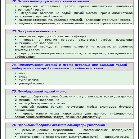
72. Первая помощь при отморожении включает:
скорейшее отогревание грелкой, прием анальгетиков, наложение
стерильной повязки
медленное отогревание водой, мягкий массаж, прием анальгетиков,
наложение стерильной повязки
быстрое отогревание, удаление пузырей, наложение стерильной повязки
медленное нагревание, наложение мазевой повязки, прием анальгетиков
73. Продромой называется:
начальный период особо опасных инфекций
период, в течение которого отсутствуют любые проявления
инфекционного заболевания
начальный период, в течение которого не проявляются основные
симптомы болезни
период начального развития симптомов, характерных для определенного
заболевания
74. Иммобилизация костей в месте перелома при оказании первой
медицинской помощи достигается способом наложения
шин
гипса
тугой повязки
давящей повязки
75. Инкубационный период — это:
период общих симптомов болезни и отсутствие характерных для данного
инфекционного заболевания
период бактерионосительства
скрытый период болезни, отсутствие любых симптомов будущего
заболевания
период малого числа характерных для данного инфекционного
заболевания симптомов, затрудняющих его диагностику
76. Правильный порядок оказания помощи при утоплении
реанимационные мероприятия — восстановление проходимости
дыхательных путей при восстановлении дыхания
восстановление проходимости дыхательных путей — фиксация языка —