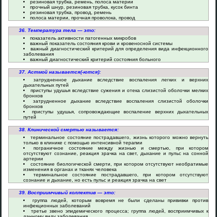
резиновая трубка, ремень, полоса материи
прочный шнур, резиновая трубка, кусок бинта
резиновая трубка, провод, ремень
полоса материи, прочная проволока, провод
36. Температура тела — это:
показатель активности патогенных микробов
важный показатель состояния крови и кровеносной системы
важный диагностический критерий для определения вида инфекционного
заболевания
важный диагностический критерий состояния больного
37. Астмой называется(-ются):
затрудненное дыхание вследствие воспаления легких и верхних
дыхательных путей
приступы удушья вследствие сужения и отека слизистой оболочки мелких
бронхов
затрудненное дыхание вследствие воспаления слизистой оболочки
бронхов
приступы удушья, сопровождающие воспаление верхних дыхательных
путей
38. Клинической смертью называется:
терминальное состояние пострадавшего, жизнь которого можно вернуть
только в клинике с помощью интенсивной терапии
пограничное состояние между жизнью и смертью, при котором
отсутствуют сознание, реакция зрачка на свет, дыхание и пульс на сонной
артерии
состояние биологической смерти, при котором отсутствуют необратимые
изменения в органах и тканях человека
терминальное состояние пострадавшего, при котором отсутствуют
сознание и дыхание, но есть пульс и реакция зрачка на свет
39. Восприимчивый коллектив — это:
группа людей, которым вовремя не были сделаны прививки против
инфекционных заболеваний
третье звено эпидемического процесса; группа людей, восприимчивых к
данному виду заболевания