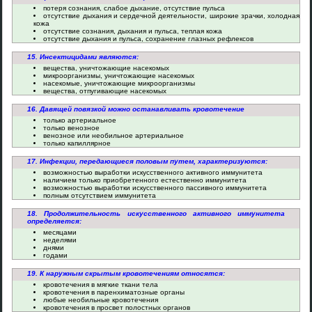
потеря сознания, слабое дыхание, отсутствие пульса
отсутствие дыхания и сердечной деятельности, широкие зрачки, холодная
кожа
отсутствие сознания, дыхания и пульса, теплая кожа
отсутствие дыхания и пульса, сохранение глазных рефлексов
15. Инсектицидами являются:
вещества, уничтожающие насекомых
микроорганизмы, уничтожающие насекомых
насекомые, уничтожающие микроорганизмы
вещества, отпугивающие насекомых
16. Давящей повязкой можно останавливать кровотечение
только артериальное
только венозное
венозное или необильное артериальное
только капиллярное
17. Инфекции, передающиеся половым путем, характеризуются:
возможностью выработки искусственного активного иммунитета
наличием только приобретенного естественно иммунитета
возможностью выработки искусственного пассивного иммунитета
полным отсутствием иммунитета
18. Продолжительность искусственного активного иммунитета
определяется:
месяцами
неделями
днями
годами
19. К наружным скрытым кровотечениям относятся:
кровотечения в мягкие ткани тела
кровотечения в паренхиматозные органы
любые необильные кровотечения
кровотечения в просвет полостных органов