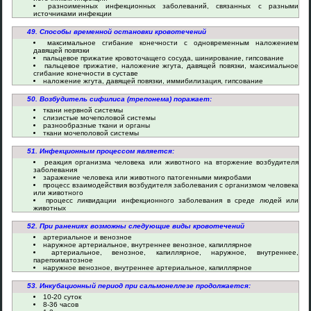
разноименных инфекционных заболеваний, связанных с разными
источниками инфекции
49. Способы временной остановки кровотечений
максимальное сгибание конечности с одновременным наложением
давящей повязки
пальцевое прижатие кровоточащего сосуда, шинирование, гипсование
пальцевое прижатие, наложение жгута, давящей повязки, максимальное
сгибание конечности в суставе
наложение жгута, давящей повязки, иммибилизация, гипсование
50. Возбудитель сифилиса (трепонема) поражает:
ткани нервной системы
слизистые мочеполовой системы
разнообразные ткани и органы
ткани мочеполовой системы
51. Инфекционным процессом является:
реакция организма человека или животного на вторжение возбудителя
заболевания
заражение человека или животного патогенными микробами
процесс взаимодействия возбудителя заболевания с организмом человека
или животного
процесс ликвидации инфекционного заболевания в среде людей или
животных
52. При ранениях возможны следующие виды кровотечений
артериальное и венозное
наружное артериальное, внутреннее венозное, капиллярное
артериальное, венозное, капиллярное, наружное, внутреннее,
парепхиматозное
наружное венозное, внутреннее артериальное, капиллярное
53. Инкубационный период при сальмонеллезе продолжается:
10-20 суток
8-36 часов