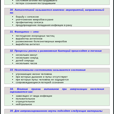
состояния агонии пострадавшего
потери сознания пострадавшим
30. Антисептикой называется комплекс мероприятий, направленный
на:
борьбу с сепсисом
уничтожение микробов в ране
профилактику сепсиса
предупреждение попадания инфекции в рану
31. Фагоцитоз — это:
поглощение инородных частиц
выработка антигенов
размножение болезнетворных микробов
выработка антител
32. Процессы роста и размножения бактерий происходят в течение
нескольких минут
нескольких секунд
долей секунды
нескольких часов
33. Неотложными состояниями называются состояния
угрожающие жизни человека
при которых дыхание и пульс отсутствуют
при которых пульс человека не ощущается
сопровождающиеся потерей сознания
34. Влияние приема витаминов при иммунизации населения
оценивается как:
зависящее от вида инфекции
положительное
отрицательное
нейтральное
35. Для импровизированного жгута подходят следующие материалы