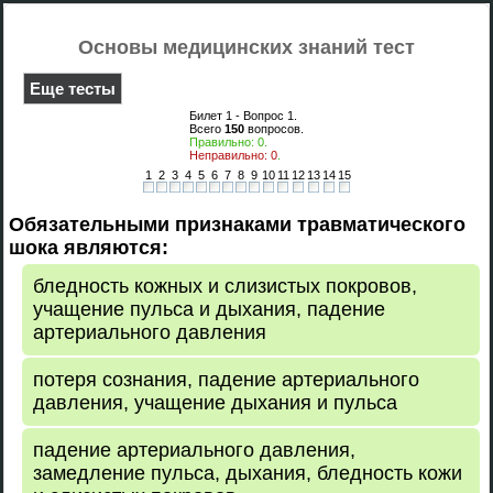
Основы медицинских знаний тест
Еще тесты
Билет 1 - Вопрос
1
.
Всего
150
вопросов.
Правильно:
0
.
Неправильно:
0
.
1
2
3
4
5
6
7
8
9
10
11
12
13
14
15
Обязательными признаками травматического
шока являются:
бледность кожных и слизистых покровов,
учащение пульса и дыхания, падение
артериального давления
потеря сознания, падение артериального
давления, учащение дыхания и пульса
падение артериального давления,
замедление пульса, дыхания, бледность кожи