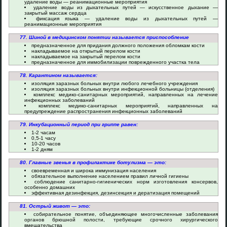
удаление воды — реанимационные мероприятия
удаление воды из дыхательных путей — искусственное дыхание —
закрытый массаж сердца
фиксация языка — удаление воды из дыхательных путей —
реанимационные мероприятия
77. Шиной в медицинском понятии называется приспособление
предназначенное для придания должного положения обломкам кости
накладываемое на открытый перелом кости
накладываемое на закрытый перелом кости
предназначенное для иммобилизации поврежденного участка тела
78. Карантином называется:
изоляция заразных больных внутри любого лечебного учреждения
изоляция заразных больных внутри инфекционной больницы (отделения)
комплекс медико-санитарных мероприятий, направленных на лечение
инфекционных заболеваний
комплекс медико-санитарных мероприятий, направленных на
предупреждение распространения инфекционных заболеваний
79. Инкубационный период при гриппе равен:
1-2 часам
0,5-1 часу
10-20 часов
1-2 дням
80. Главные звенья в профилактике ботулизма — это:
своевременная и широка иммунизация населения
обязательное выполнение населением правил личной гигиены
соблюдение санитарно-гигиенических норм изготовления консервов,
особенно домашних
эффективная дезинфекция, дезинсекция и дератизация помещений
81. Острый живот — это:
собирательное понятие, объединяющее многочисленные заболевания
органов брюшной полости, требующие срочного хирургического
вмешательства