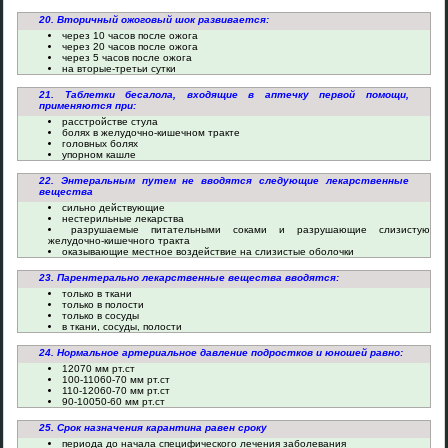
20. Вторичный ожоговый шок развивается:
через 10 часов после ожога
через 20 часов после ожога
через 5 часов после ожога
на вторые-третьи сутки
21. Таблетки бесалола, входящие в аптечку первой помощи,
применяются при:
расстройстве стула
болях в желудочно-кишечном тракте
головных болях
упорном кашле
22. Энтеральным путем не вводятся следующие лекарственные
вещества
сильно действующие
нестерильные лекарства
разрушаемые питательными соками и разрушающие слизистую
желудочно-кишечного тракта
оказывающие местное воздействие на слизистые оболочки
23. Парентерально лекарственные вещества вводятся:
только в ткани
только в полости
только в сосуды
в ткани, сосуды, полости
24. Нормальное артериальное давление подростков и юношей равно:
12070 мм рт.ст
100-11060-70 мм рт.ст
110-12060-70 мм рт.ст
90-10050-60 мм рт.ст
25. Срок назначения карантина равен сроку
периода до начала специфического лечения заболевания