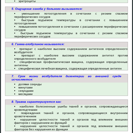
эритроциты
5. Ощущение озноба у больного вызывается:
уменьшение потоотделения в сочетании с резким спазмом
периферических сосудов
быстрым подъемом температуры в сочетании с повышением
потоотделения
повышением потоотделения в сочетании с расширением периферических
сосудов
быстрым подъемом температуры в сочетании с резким спазмом
периферических сосудов
6. Гамма-глобулином называется:
препарат с наиболее высоким содержанием антигенов определенного
возбудителя
препарат с наиболее высоким содержанием антител против
определенного возбудителя
специфическая профилактическая вакцина, содержащая определенные
антигены
специфическая лечебная вакцина, содержащая определенные антиген
7. Срок жизни возбудителя дизентерии во внешней среде
исчисляется:
долями секунды
минутами
секундами
месяцами
8. Травма характеризуется как:
наиболее болезненные ушибы тканей и органов, сопровождающиеся
кровоподтеками
повреждения тканей и органов, сопровождающиеся внутренним
кровотечением
нарушение целостности тканей и органов под влиянием внешних
факторов с нарушением их функций
нарушение целостности тканей и органов под влиянием внешних
факторов без нарушения их функции