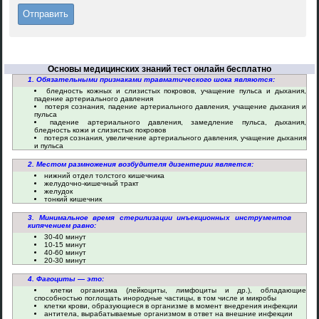
Основы медицинских знаний тест онлайн бесплатно
1. Обязательными признаками травматического шока являются:
бледность кожных и слизистых покровов, учащение пульса и дыхания,
падение артериального давления
потеря сознания, падение артериального давления, учащение дыхания и
пульса
падение артериального давления, замедление пульса, дыхания,
бледность кожи и слизистых покровов
потеря сознания, увеличение артериального давления, учащение дыхания
и пульса
2. Местом размножения возбудителя дизентерии является:
нижний отдел толстого кишечника
желудочно-кишечный тракт
желудок
тонкий кишечник
3. Минимальное время стерилизации инъекционных инструментов
кипячением равно:
30-40 минут
10-15 минут
40-60 минут
20-30 минут
4. Фагоциты — это:
клетки организма (лейкоциты, лимфоциты и др.), обладающие
способностью поглощать инородные частицы, в том числе и микробы
клетки крови, образующиеся в организме в момент внедрения инфекции
антитела, вырабатываемые организмом в ответ на внешние инфекции