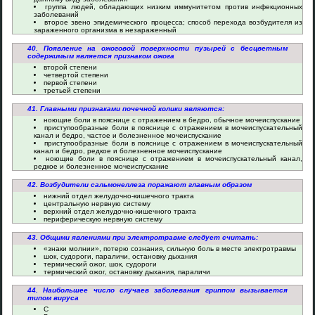
группа людей, обладающих низким иммунитетом против инфекционных
заболеваний
второе звено эпидемического процесса; способ перехода возбудителя из
зараженного организма в незараженный
40. Появление на ожоговой поверхности пузырей с бесцветным
содержимым является признаком ожога
второй степени
четвертой степени
первой степени
третьей степени
41. Главными признаками почечной колики являются:
ноющие боли в пояснице с отражением в бедро, обычное мочеиспускание
приступообразные боли в пояснице с отражением в мочеиспускательный
канал и бедро, частое и болезненное мочеиспускание
приступообразные боли в пояснице с отражением в мочеиспускательный
канал и бедро, редкое и болезненное мочеиспускание
ноющие боли в пояснице с отражением в мочеиспускательный канал,
редкое и болезненное мочеиспускание
42. Возбудители сальмонеллеза поражают главным образом
нижний отдел желудочно-кишечного тракта
центральную нервную систему
верхний отдел желудочно-кишечного тракта
периферическую нервную систему
43. Общими явлениями при электротравме следует считать:
«знаки молнии», потерю сознания, сильную боль в месте электротравмы
шок, судороги, параличи, остановку дыхания
термический ожог, шок, судороги
термический ожог, остановку дыхания, параличи
44. Наибольшее число случаев заболевания гриппом вызывается
типом вируса
С