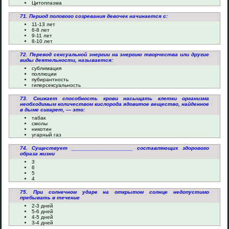
Цитоплазма
71. Период полового созревания девочек начинается с:
11-13 лет
6-8 лет
9-11 лет
8-10 лет
72. Перевод сексуальной энергии на энергию творчества или другие
виды деятельности, называется:
сублимация
поллюции
пубирантность
гиперсексуальность
73. Снижает способность крови насыщать клетки организма
необходимым количеством кислорода ядовитое вещество, найденное
в дыме сигарет, — это:
табак
смолы
никотин
угарный газ
74. Существует ____________________ составляющих здорового
образа жизни
3
6
5
4
75. При солнечном ударе на открытом солнце недопустимо
пребывать в течение
2-3 дней
5-6 дней
4-5 дней
3-4 дней