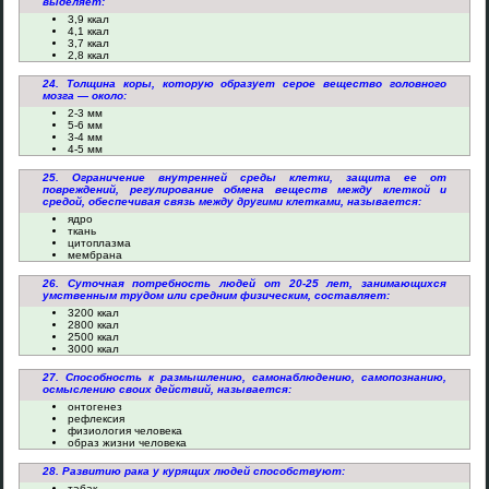
выделяет:
3,9 ккал
4,1 ккал
3,7 ккал
2,8 ккал
24. Толщина коры, которую образует серое вещество головного
мозга — около:
2-3 мм
5-6 мм
3-4 мм
4-5 мм
25. Ограничение внутренней среды клетки, защита ее от
повреждений, регулирование обмена веществ между клеткой и
средой, обеспечивая связь между другими клетками, называется:
ядро
ткань
цитоплазма
мембрана
26. Суточная потребность людей от 20-25 лет, занимающихся
умственным трудом или средним физическим, составляет:
3200 ккал
2800 ккал
2500 ккал
3000 ккал
27. Способность к размышлению, самонаблюдению, самопознанию,
осмыслению своих действий, называется:
онтогенез
рефлексия
физиология человека
образ жизни человека
28. Развитию рака у курящих людей способствуют:
табак