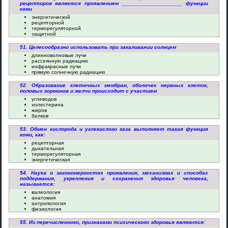
рецепторов является проявлением ____________________ функции
кожи
энергетической
рецепторной
терморегуляторной
защитной
51. Целесообразно использовать при закаливании солнцем
длинноволновые лучи
рассеянную радиацию
инфракрасные лучи
прямую солнечную радиацию
52. Образование клеточных мембран, оболочек нервных клеток,
половых гормонов и желчи происходит с участием
углеводов
холестерина
жиров
белков
53. Обмен кислорода и углекислого газа выполняет такая функция
кожи, как:
рецепторная
дыхательная
терморегуляторная
энергетическая
54. Наука о закономерностях проявления, механизмах и способах
поддержания, укрепления и сохранения здоровья человека,
называется:
валеология
анатомия
антропология
физиология
55. Из перечисленного, признаками психического здоровья являются: