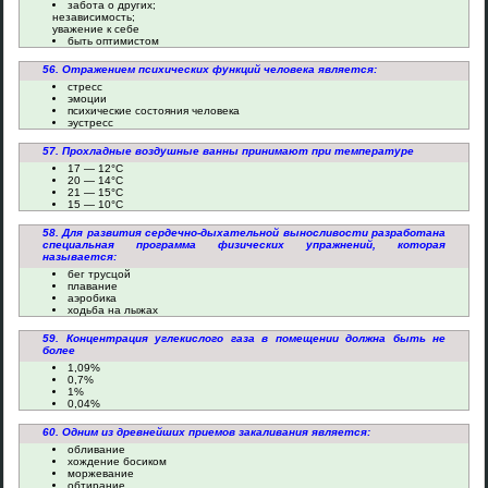
забота о других;
независимость;
уважение к себе
быть оптимистом
56. Отражением психических функций человека является:
стресс
эмоции
психические состояния человека
эустресс
57. Прохладные воздушные ванны принимают при температуре
17 — 12°C
20 — 14°C
21 — 15°C
15 — 10°C
58. Для развития сердечно-дыхательной выносливости разработана
специальная программа физических упражнений, которая
называется:
бег трусцой
плавание
аэробика
ходьба на лыжах
59. Концентрация углекислого газа в помещении должна быть не
более
1,09%
0,7%
1%
0,04%
60. Одним из древнейших приемов закаливания является:
обливание
хождение босиком
моржевание
обтирание