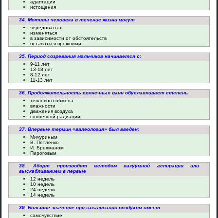
адаптации
истощения
34. Мотивы человека в течение жизни могут
чередоваться
изменяться
в зависимости от обстоятельств
оставаться прежними
35. Период созревания мальчиков начинается с:
9-11 лет
13-18 лет
8-12 лет
11-13 лет
36. Продолжительность солнечных ванн обуславливает степень
теплового обмена
влажности
движения воздуха
солнечной радиации
37. Впервые термин «валеология» был введен:
Мичуриным
В. Петленко
И. Брехманом
Пироговым
38. Аборт производят методом вакуумной аспирации или
выскабливанием в первые
12 недель
10 недель
24 недели
14 недель
39. Большое значение при закаливании воздухом имеет
самочувствие