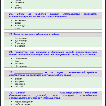
никотин
дым
смолы
29. Одним из наиболее важных компонентов организма,
составляющих около 2/3 его массы, является:
витамины
жиры
углеводы
вода
30. Закон запрещает аборт в последние:
2,5 месяца
4,5 месяца
3 месяца
4 месяца
31. Процедура, при которой к действию холода присоединяется
небольшое давление струи воды на поверхность тела, называется:
обливание
душ
купание
обтирание
32. ____________________ — это стресс, оказывающий вредное
воздействие на организм, ведущий к заболеванию
фобия
эустресс
стрессор
дистресс
33. Стадия ____________________ характеризуется наличием
физиологических условий, при которых способность
сопротивляться стрессу уменьшается
перенасыщения
мобилизации