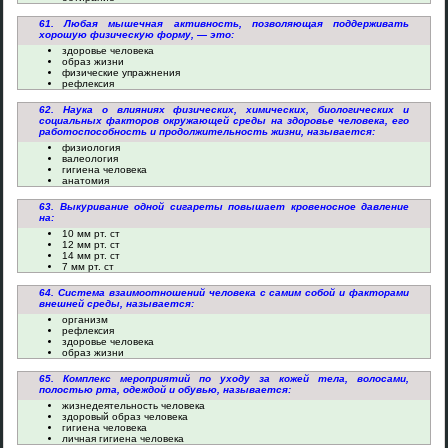
61. Любая мышечная активность, позволяющая поддерживать
хорошую физическую форму, — это:
здоровье человека
образ жизни
физические упражнения
рефлексия
62. Наука о влияниях физических, химических, биологических и
социальных факторов окружающей среды на здоровье человека, его
работоспособность и продолжительность жизни, называется:
физиология
валеология
гигиена человека
анатомия
63. Выкуривание одной сигареты повышает кровеносное давление
на:
10 мм рт. ст
12 мм рт. ст
14 мм рт. ст
7 мм рт. ст
64. Система взаимоотношений человека с самим собой и факторами
внешней среды, называется:
организм
рефлексия
здоровье человека
образ жизни
65. Комплекс мероприятий по уходу за кожей тела, волосами,
полостью рта, одеждой и обувью, называется:
жизнедеятельность человека
здоровый образ человека
гигиена человека
личная гигиена человека