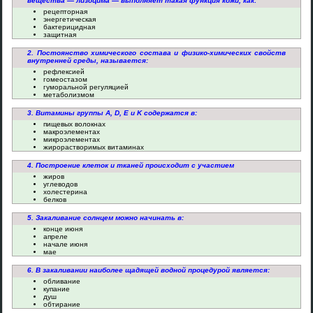
вещества — лизоцима — выполняет такая функция кожи, как:
рецепторная
энергетическая
бактерицидная
защитная
2. Постоянство химического состава и физико-химических свойств
внутренней среды, называется:
рефлексией
гомеостазом
гуморальной регуляцией
метаболизмом
3. Витамины группы А, D, E и K содержатся в:
пищевых волокнах
макроэлементах
микроэлементах
жирорастворимых витаминах
4. Построение клеток и тканей происходит с участием
жиров
углеводов
холестерина
белков
5. Закаливание солнцем можно начинать в:
конце июня
апреле
начале июня
мае
6. В закаливании наиболее щадящей водной процедурой является:
обливание
купание
душ
обтирание