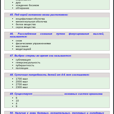
душ
хождение босиком
обтирание
45. Под корой головного мозга расположено:
инцифаловая оболочка
минингиальная оболочка
белое вещество
серое вещество
46. Расслабление сознания путем фокусирования мыслей,
называется:
сном
физическими упражнениями
массажнм
медитацией
47. Выброс спермы во время сна называется:
сублимация
гиперсексуальность
пубирантность
поллюции
48. Суточная потребность детей от 4-6 лет составляет:
1700 ккал
2000 ккал
2700 ккал
2300 ккал
49. Существует ____________________ основных систем организма
6
10
4
9
50. Наличие у кожи болевых, осязательных, тепловых и холодовых