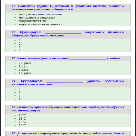
18. Витамины группы В, витамин С, фолиевая кислота, биотин и
пантотеновая кислота содержатся в:
жирорастворимых витаминах
минеральных веществах
пищевых волокнах
водорастворимых витаминах
19. Существует ____________________ социальных факторов
здорового образа жизни человека
4
5
6
3
20. Баню рекомендуется посещать ____________________ в неделю
2-3 раза
1 раз
2 раза
1-2 раза
21. Существует ____________________ уровней организации
человеческого организма
5
6
8
10
22. Начинать прием воздушных ванн взрослым людям рекомендуется
при температуре
20°C
18°C
10°C
15°C
23. В процессе пищеварения при распаде пищи один грамм белков