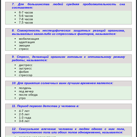
7. Для большинства людей средняя продолжительность сна
составляет:
6-7 часов
5-6 часов
7-8 часов
7,5 часов
8. Совокупность неспецифических защитных реакций организма,
вызываемых каким-либо из стрессовых факторов, называется:
мобилизация
адаптация
эмоции
стресс
9. Стресс, делающий организм готовым к оптимальному режиму
работы, называется:
дистресс
эустресс
фобия
стрессор
10. Для принятия солнечных ванн лучшим временем является:
полдень
под вечер
после обеда
утро
11. Период первого детства у человека в:
4-7 лет
2-5 лет
1-3 года
3-6 лет
12. Сексуальное влечение человека к людям одного с ним пола,
противоположного пола или обоих полов одновременно, называется: