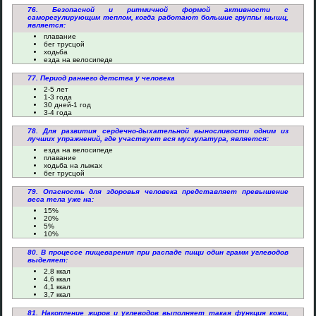
76. Безопасной и ритмичной формой активности с
саморегулирующим теплом, когда работают большие группы мышц,
является:
плавание
бег трусцой
ходьба
езда на велосипеде
77. Период раннего детства у человека
2-5 лет
1-3 года
30 дней-1 год
3-4 года
78. Для развития сердечно-дыхательной выносливости одним из
лучших упражнений, где участвует вся мускулатура, является:
езда на велосипеде
плавание
ходьба на лыжах
бег трусцой
79. Опасность для здоровья человека представляет превышение
веса тела уже на:
15%
20%
5%
10%
80. В процессе пищеварения при распаде пищи один грамм углеводов
выделяет:
2,8 ккал
4,6 ккал
4,1 ккал
3,7 ккал
81. Накопление жиров и углеводов выполняет такая функция кожи,