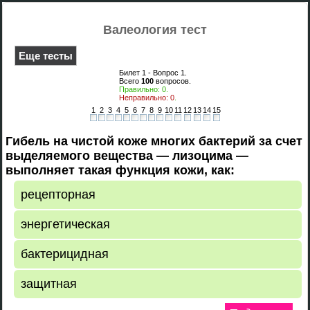
Валеология тест
Еще тесты
Билет 1 - Вопрос
1
.
Всего
100
вопросов.
Правильно:
0
.
Неправильно:
0
.
1
2
3
4
5
6
7
8
9
10
11
12
13
14
15
Гибель на чистой коже многих бактерий за счет
выделяемого вещества — лизоцима —
выполняет такая функция кожи, как:
рецепторная
энергетическая
бактерицидная
защитная