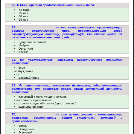
66. В СССР средняя продолжительность жизни была:
72 года
75 лет
60 лет
65 лет
67. ____________________ — это самостоятельно существующая
единица органического мира, представляющая собой
саморегулирующую систему, реагирующую как единое целое на
различные изменения внешней среды
Здоровье человека
Нейрон
Организм
Клетка
68. Из перечисленного, стадиями наркотического опьянения
являются:
кома;
возбуждение;
сон
расслабление
69. Из перечисленного, основными факторами, обеспечивающими
возможность для здорового образа жизни конкретной личности,
являются:
разумный режим труда и отдыха;
способность к рефлексии;
состояние среды обитания (пространство)
культура питания
70. ____________________ — это группа клеток и межклеточного
вещества, объединенных общим строением, функцией и
происхождением
Ткань
Эпидермис
Эпителий