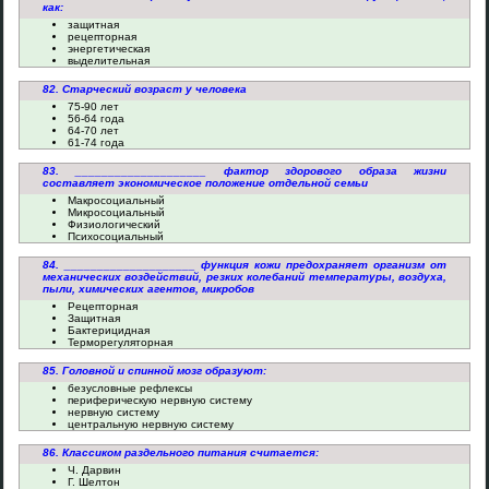
как:
защитная
рецепторная
энергетическая
выделительная
82. Старческий возраст у человека
75-90 лет
56-64 года
64-70 лет
61-74 года
83. ____________________ фактор здорового образа жизни
составляет экономическое положение отдельной семьи
Макросоциальный
Микросоциальный
Физиологический
Психосоциальный
84. ____________________ функция кожи предохраняет организм от
механических воздействий, резких колебаний температуры, воздуха,
пыли, химических агентов, микробов
Рецепторная
Защитная
Бактерицидная
Терморегуляторная
85. Головной и спинной мозг образуют:
безусловные рефлексы
периферическую нервную систему
нервную систему
центральную нервную систему
86. Классиком раздельного питания считается:
Ч. Дарвин
Г. Шелтон