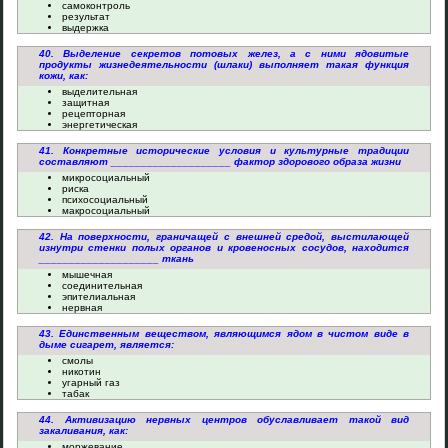
самоконтроль
результат
выдержка
40. Выделение секретов потовых желез, а с ними ядовитые
продукты жизнедеятельности (шлаки) выполняет такая функция
кожи, как:
выделительная
защитная
рецепторная
энергетическая
41. Конкретные исторические условия и культурные традиции
составляют ____________________ фактор здорового образа жизни
микросоциальный
риска
психосоциальный
макросоциальный
42. На поверхности, граничащей с внешней средой, выстилающей
изнутри стенки полых органов и кровеносных сосудов, находится
____________________ ткань
мышечная
соединительная
эпителиальная
нервная
43. Единственным веществом, являющимся ядом в чистом виде в
дыме сигарет, является:
смолы
никотин
угарный газ
табак
44. Активизацию нервных центров обуславливает такой вид
закаливания, как:
моржевание