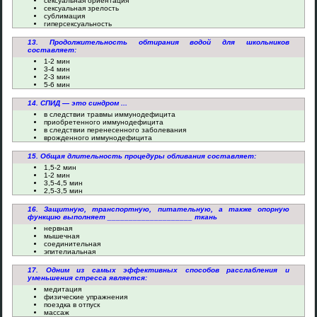
сексуальная ориентация
сексуальная зрелость
сублимация
гиперсексуальность
13. Продолжительность обтирания водой для школьников
составляет:
1-2 мин
3-4 мин
2-3 мин
5-6 мин
14. СПИД — это синдром ...
в следствии травмы иммунодефицита
приобретенного иммунодефицита
в следствии перенесенного заболевания
врожденного иммунодефицита
15. Общая длительность процедуры обливания составляет:
1,5-2 мин
1-2 мин
3,5-4,5 мин
2,5-3,5 мин
16. Защитную, транспортную, питательную, а также опорную
функцию выполняет ____________________ ткань
нервная
мышечная
соединительная
эпителиальная
17. Одним из самых эффективных способов расслабления и
уменьшения стресса является:
медитация
физические упражнения
поездка в отпуск
массаж