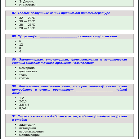
Э. Дикинс
И. Брехман
87. Теплые воздушные ванны принимают при температуре
32 — 22°C
30 — 20°C
28 — 23°C
20 — 15°C
88. Существует ____________________ основных групп тканей
6
12
8
4
89. Элементарная, структурная, функциональная и генетическая
единица многоклеточного организма называется:
мембрана
цитоплазма
ткань
клетка
90. Количество поваренной соли, которое человеку достаточно
потреблять в сутки, составляет ____________________ чайной
ложки
1-2
2-2,5
3,5-4,5
0,5-1,5
91. Стресс снижается до более низкого, но более устойчивого уровня
в стадии
адаптации
истощения
перенасыщения
мобилизации