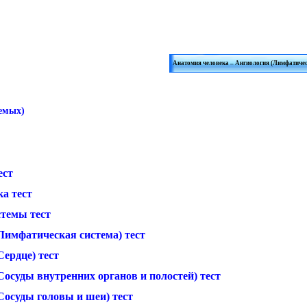
Анатомия человека – Ангиология (Лимфатическ
аемых)
ест
а тест
стемы тест
Лимфатическая система) тест
ердце) тест
осуды внутренних органов и полостей) тест
Сосуды головы и шеи) тест