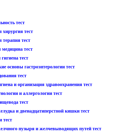
ьность тест
я хирургия тест
я терапия тест
 медицина тест
 гигиена тест
кие основы гастроэнтерологии тест
дования тест
гиена и организация здравоохранения тест
нологии и аллергологии тест
пищевода тест
желудка и двенадцатиперстной кишки тест
и тест
желчного пузыря и желчевыводящих путей тест