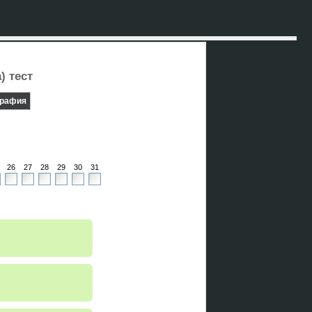
) тест
графия
26
27
28
29
30
31