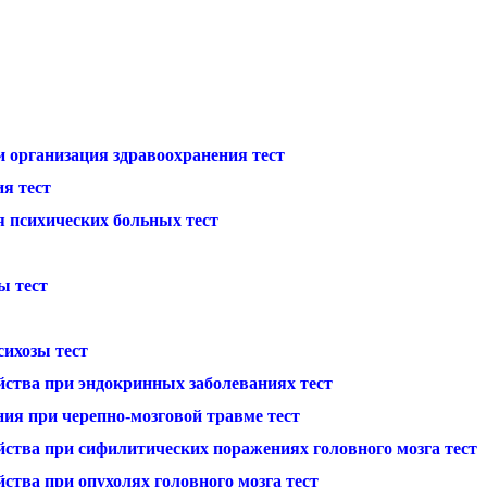
и организация здравоохранения тест
я тест
 психических больных тест
ы тест
ихозы тест
йства при эндокринных заболеваниях тест
ия при черепно-мозговой травме тест
йства при сифилитических поражениях головного мозга тест
ства при опухолях головного мозга тест