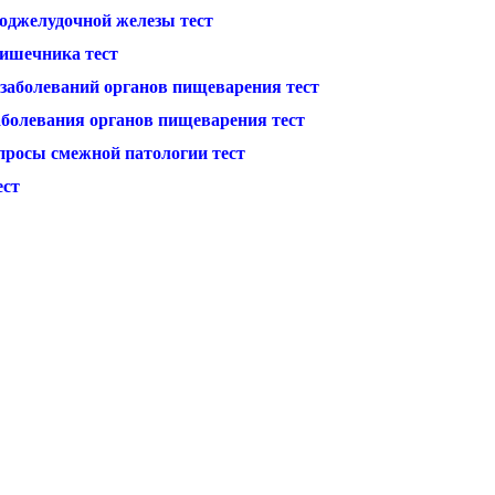
поджелудочной железы тест
кишечника тест
 заболеваний органов пищеварения тест
аболевания органов пищеварения тест
просы смежной патологии тест
ест