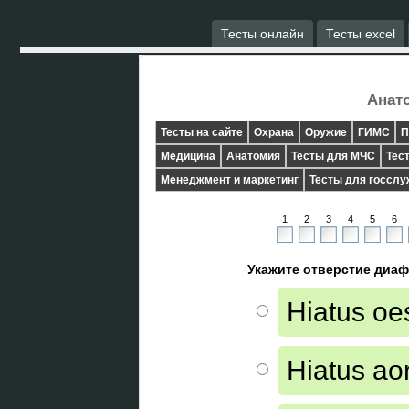
Тесты онлайн
Тесты excel
Анато
Тесты на сайте
Охрана
Оружие
ГИМС
П
Медицина
Анатомия
Тесты для МЧС
Тес
Менеджмент и маркетинг
Тесты для госсл
1
2
3
4
5
6
Укажите отверстие диаф
Hiatus o
Hiatus aor