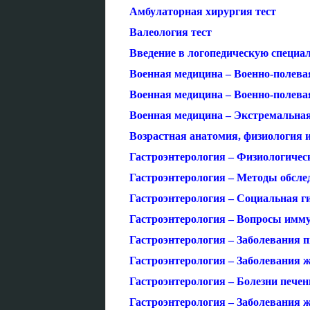
Амбулаторная хирургия тест
Валеология тест
Введение в логопедическую специал
Военная медицина – Военно-полева
Военная медицина – Военно-полева
Военная медицина – Экстремальная
Возрастная анатомия, физиология и
Гастроэнтерология – Физиологичес
Гастроэнтерология – Методы обсле
Гастроэнтерология – Социальная ги
Гастроэнтерология – Вопросы имму
Гастроэнтерология – Заболевания 
Гастроэнтерология – Заболевания 
Гастроэнтерология – Болезни печен
Гастроэнтерология – Заболевания 