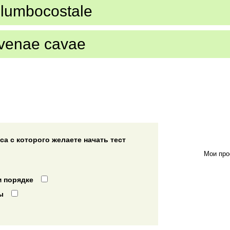
 lumbocostale
venae cavae
а с которого желаете начать тест
Мои про
 порядке
ы