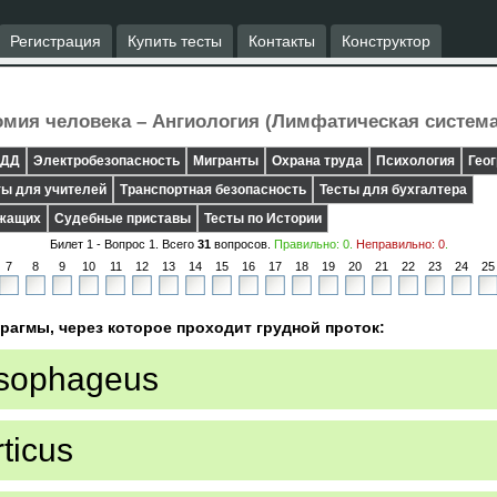
Регистрация
Купить тесты
Контакты
Конструктор
мия человека – Ангиология (Лимфатическая система
ДД
Электробезопасность
Мигранты
Охрана труда
Психология
Гео
ты для учителей
Транспортная безопасность
Тесты для бухгалтера
ужащих
Судебные приставы
Тесты по Истории
Билет 1 - Вопрос
1
. Всего
31
вопросов.
Правильно:
0
.
Неправильно:
0
.
7
8
9
10
11
12
13
14
15
16
17
18
19
20
21
22
23
24
25
рагмы, через которое проходит грудной проток:
esophageus
ticus