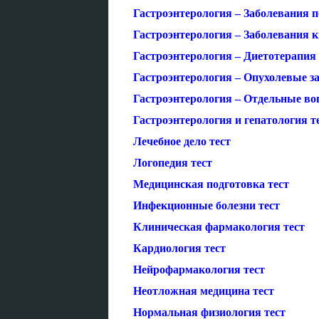
Гастроэнтерология – Заболевания 
Гастроэнтерология – Заболевания 
Гастроэнтерология – Диетотерапия
Гастроэнтерология – Опухолевые з
Гастроэнтерология – Отдельные во
Гастроэнтерология и гепатология т
Лечебное дело тест
Логопедия тест
Медицинская подготовка тест
Инфекционные болезни тест
Клиническая фармакология тест
Кардиология тест
Нейрофармакология тест
Неотложная медицина тест
Нормальная физиология тест