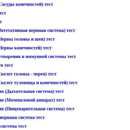
Сосуды конечностей) тест
ест
т
егетативная нервная система) тест
Нервы головы и шеи) тест
Нервы конечностей) тест
етворения и иммунной системы тест
в тест
келет головы - череп) тест
келет туловища и конечностей) тест
я (Дыхательная система) тест
я (Мочеполовой аппарат) тест
я (Пищеварительная система) тест
нервная система тест
система тест