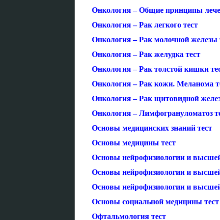
Онкология – Общие принципы лече
Онкология – Рак легкого тест
Онкология – Рак молочной железы 
Онкология – Рак желудка тест
Онкология – Рак толстой кишки те
Онкология – Рак кожи. Меланома т
Онкология – Рак щитовидной желе
Онкология – Лимфогрануломатоз т
Основы медицинских знаний тест
Основы медицины тест
Основы нейрофизиологии и высшей
Основы нейрофизиологии и высшей
Основы нейрофизиологии и высшей 
Основы социальной медицины тест
Офтальмология тест