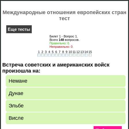
Международные отношения европейских стран
тест
Еще тесты
Билет 1 - Вопрос
1
.
Всего
148
вопросов.
Правильно:
0
.
Неправильно:
0
.
1
2
3
4
5
6
7
8
9
10
11
12
13
14
15
Встреча советских и американских войск
произошла на:
Немане
Дунае
Эльбе
Висле