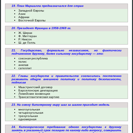
19. План Маршалла предназначался для стран
Западной Европы
Азии
Африки
Восточной Европы
20. Президент Франции в 1958-1969 гг.
Ж. Ширак
Ф. Миттеран
Р. Никсон
Ш. де Голль
21. Государство, формально независимое, но фактически
подчиненное другому, более сильному государству — это:
союзная республика
полис
анклав
сателлит
22. Главы государств и правительств согласились постепенно
развивать общую внешнюю политику и политику безопасности,
подписав
Маастрихтский договор
Барселонскую декларацию
Ломейские конвенции
Трансатлантическая хартию
23. На смену биполярному миру шаг за шагом приходит модель
многоугольная
четырехугольная
трехугольная
одномерная
24. Категорическое требование одного государства к другому
занять в указанный срок позицию по какому-либо вопросу, совершить