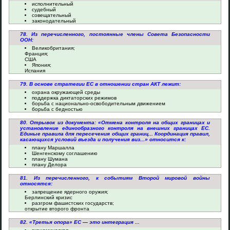
исполнительный
судебный
совещательный
законодательный
78. Из перечисленного, постоянные члены Совета Безопасности
ООН:
Великобритания;
Франция;
США
Япония;
Испания
79. В основе стратегии ЕС в отношении стран АКТ лежит:
охрана окружающей среды
поддержка диктаторских режимов
борьба с национально-освободительным движением
борьба с бедностью
80. Отрывок из документа: «Отмена контроля на общих границах и
установление единообразного контроля на внешних границах ЕС.
Единые правила для пересечения общих границ... Координация правил,
касающихся условий въезда и получения виз...» относится к:
плану Маршалла
Шенгенскому соглашению
плану Шумана
плану Делора
81. Из перечисленного, к событиям Второй мировой войны
относятся:
запрещение ядерного оружия;
Берлинский кризис
разгром фашистских государств;
открытие второго фронта
82. «Третья опора» ЕС — это интеграция ...