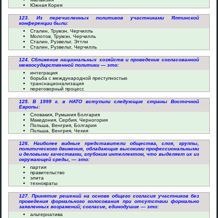
Южная Корея
123. Из перечисленных политиков участниками Ялтинской
конференции были:
Сталин, Трумэн, Черчилль
Молотов, Трумэн, Черчилль
Сталин, Рузвельт, Эттли
Сталин, Рузвельт, Черчилль
124. Сближение национальных хозяйств и проведение согласованной
межгосударственной политики — это:
интеграция
борьба с международной преступностью
транснационализация
переговорный процесс
125. В 1999 г. в НАТО вступили следующие страны Восточной
Европы:
Словакия, Румыния Болгария
Македония, Сербия, Черногория
Польша, Венгрия, Болгария
Польша, Венгрия, Чехия
126. Наиболее видные представители общества, слоя, группы,
политического движения, обладающие высокими профессиональными
и деловыми качествами, глубоким интеллектом, что выделяет их из
окружающей среды, — это:
партия
правительство
элита
технократы
127. Принятие решений на основе общего согласия участников без
проведения формального голосования при отсутствии формально
заявленных возражений; согласие, единодушие — это:
альтернатива