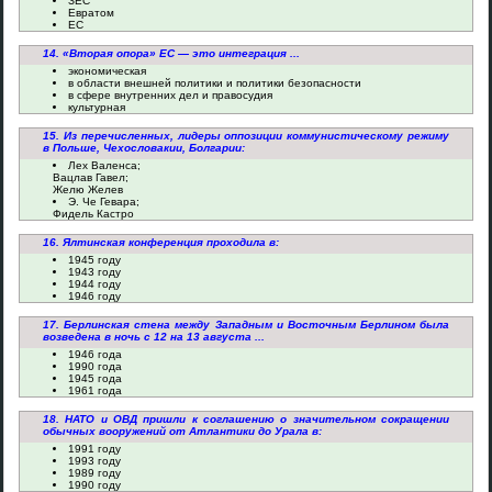
ЗЕС
Евратом
ЕС
14. «Вторая опора» ЕС — это интеграция ...
экономическая
в области внешней политики и политики безопасности
в сфере внутренних дел и правосудия
культурная
15. Из перечисленных, лидеры оппозиции коммунистическому режиму
в Польше, Чехословакии, Болгарии:
Лех Валенса;
Вацлав Гавел;
Желю Желев
Э. Че Гевара;
Фидель Кастро
16. Ялтинская конференция проходила в:
1945 году
1943 году
1944 году
1946 году
17. Берлинская стена между Западным и Восточным Берлином была
возведена в ночь с 12 на 13 августа ...
1946 года
1990 года
1945 года
1961 года
18. НАТО и ОВД пришли к соглашению о значительном сокращении
обычных вооружений от Атлантики до Урала в:
1991 году
1993 году
1989 году
1990 году