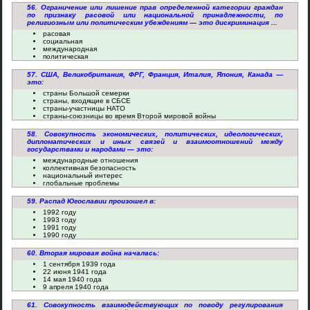
56. Ограничение или лишение прав определенной категории граждан
по признаку расовой или национальной принадлежности, по
религиозным или политическим убеждениям — это дискриминация ...
расовая
социальная
международная
политическая
57. США, Великобритания, ФРГ, Франция, Италия, Япония, Канада —
это:
страны Большой семерки
страны, входящие в СБСЕ
страны-участницы НАТО
страны-союзницы во время Второй мировой войны
58. Совокупность экономических, политических, идеологических,
дипломатических и иных связей и взаимоотношений между
государствами и народами — это:
международные отношения
коллективная безопасность
национальный интерес
глобальные проблемы
59. Распад Югославии произошел в:
1992 году
1993 году
1991 году
1990 году
60. Вторая мировая война началась:
1 сентября 1939 года
22 июня 1941 года
14 мая 1940 года
9 апреля 1940 года
61. Совокупность взаимодействующих по поводу регулирования