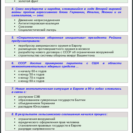
золотой фунт
4. Союз государств и народов, сложившийся в ходе Второй мировой
войны против агрессивного блока Германии, Италии, Японии и их
сателлитов, — это:
Движение неприсоединения
Антигитлеровская коалиция
Союзники
Социалистический лагерь
5. «Стратегическая оборонная инициатива» президента Рейгана
предусматривала:
переброску американского оружия в Европу
размещение противоракетного оружия в космосе
разработку нового договора с СССР об ограничении вооружений
строительство системы обороны вокруг Вашингтона
6. СССР достиг примерного паритета с США в области
межконтинентальных ядерных средств ...
к началу 60-х годов
к концу 50-х годов
к концу 70-х годов
к концу 60-х годов
7. Новая геополитическая ситуация в Европе в 90-х годах сложилась
в связи с:
роспуском СЭВ
образованием суверенных государств Балтии
объединением Германии
распадом Югославии
8. В результате хельсинкского соглашения начался процесс:
ограничения вооружений
юридического оформления прав человека
становления правовых государств в Европе
разрядки напряженности