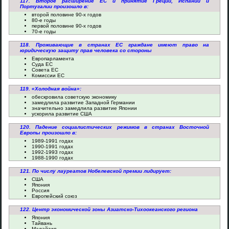
117. Второе расширение ЕС и принятие Греции, Испании и
Португалии произошло в:
второй половине 90-х годов
80-е годы
первой половине 90-х годов
70-е годы
118. Проживающие в странах ЕС граждане имеют право на
юридическую защиту прав человека со стороны
Европарламента
Суда ЕС
Совета ЕС
Комиссии ЕС
119. «Холодная война»:
обескровила советскую экономику
замедлила развитие Западной Германии
значительно замедлила развитие Японии
ускорила развитие США
120. Падение социалистических режимов в странах Восточной
Европы произошло в:
1989-1991 годах
1990-1991 годах
1992-1993 годах
1988-1990 годах
121. По числу лауреатов Нобелевской премии лидирует:
США
Япония
Россия
Европейский союз
122. Центр экономической зоны Азиатско-Тихоокеанского региона
Япония
Тайвань
Малайзия