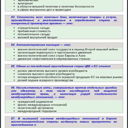
экономическая
культурная
в области внешней политики и политики безопасности
в сфере внутренних дел и правосудия
83. Стоимость всех конечных благ, включающих товары и услуги,
произведенные и реализованные в определенной стране за
конкретный промежуток времени — это:
отрицательное сальдо
прибавочная стоимость
положительное сальдо
валовой внутренний продукт
84. Антигитлеровская коалиция — это:
военно-политический союз государств в период Второй мировой войны
организация подпольного и партизанского движения
военно-политический союз стран Европы и Азии
движение сопротивления в оккупированных странах
85. Одним из последствий присоединения стран ЦВЕ к ЕС станет
резкое увеличение высокого уровня агробюджета
снижение высокого уровня агробюджета
потеря конкурентоспособности аграрной продукции ЕС на мировых рынках
резкий подъем аграрного производства
86. Насильственные акты, совершаемые против отдельных граждан
или объектов, в том числе находящихся под защитой
международного права, и наносящие ущерб стабильности
международных отношений, — это:
гражданский радикализм
кризис международных отношений
политический экстремизм
международный терроризм
87. В нынешней системе международных отношений в Европе
восточноевропейские страны выдвинули новые приоритеты на
присоединение к: