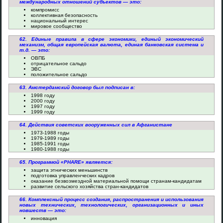
международных отношений субъектов — это:
компромисс
коллективная безопасность
национальный интерес
мировое сообщество
62. Единые правила в сфере экономики, единый экономический
механизм, общая европейская валюта, единая банковская система и
т.д. — это:
ОВПБ
отрицательное сальдо
ЭВС
положительное сальдо
63. Амстердамский договор был подписан в:
1998 году
2000 году
1997 году
1999 году
64. Действия советских вооруженных сил в Афганистане
1973-1988 годы
1979-1989 годы
1985-1991 годы
1980-1988 годы
65. Программой «PHARE» является:
защита этнических меньшинств
подготовка управленческих кадров
оказание безвозмездной материальной помощи странам-кандидатам
развитие сельского хозяйства стран-кандидатов
66. Комплексный процесс создания, распространения и использования
новых технических, технологических, организационных и иных
новшеств — это:
инновация