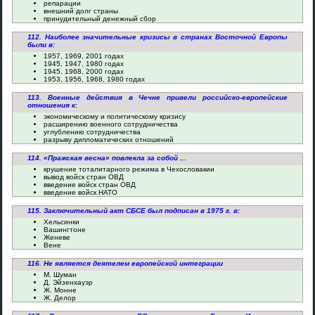
репарации
внешний долг страны
принудительный денежный сбор
112. Наиболее значительные кризисы в странах Восточной Европы
были в:
1957, 1969, 2001 годах
1945, 1947, 1980 годах
1945, 1968, 2000 годах
1953, 1956, 1968, 1980 годах
113. Военные действия в Чечне привели российско-европейские
отношения к:
экономическому и политическому кризису
расширению военного сотрудничества
углублению сотрудничества
разрыву дипломатических отношений
114. «Пражская весна» повлекла за собой ...
крушение тоталитарного режима в Чехословакии
вывод войск стран ОВД
введение войск стран ОВД
введение войск НАТО
115. Заключительный акт СБСЕ был подписан в 1975 г. в:
Хельсинки
Вашингтоне
Женеве
Вене
116. Не является деятелем европейской интеграции
М. Шуман
Д. Эйзенхауэр
Ж. Монне
Ж. Делор