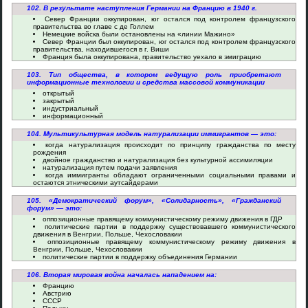
102. В результате наступления Германии на Францию в 1940 г.
Север Франции оккупирован, юг остался под контролем французского
правительства во главе с де Голлем
Немецкие войска были остановлены на «линии Мажино»
Север Франции был оккупирован, юг остался под контролем французского
правительства, находившегося в г. Виши
Франция была оккупирована, правительство уехало в эмиграцию
103. Тип общества, в котором ведущую роль приобретают
информационные технологии и средства массовой коммуникации
открытый
закрытый
индустриальный
информационный
104. Мультикультурная модель натурализации иммигрантов — это:
когда натурализация происходит по принципу гражданства по месту
рождения
двойное гражданство и натурализация без культурной ассимиляции
натурализация путем подачи заявления
когда иммигранты обладают ограниченными социальными правами и
остаются этническими аутсайдерами
105. «Демократический форум», «Солидарность», «Гражданский
форум» — это:
оппозиционные правящему коммунистическому режиму движения в ГДР
политические партии в поддержку существовавшего коммунистического
движения в Венгрии, Польше, Чехословакии
оппозиционные правящему коммунистическому режиму движения в
Венгрии, Польше, Чехословакии
политические партии в поддержку объединения Германии
106. Вторая мировая война началась нападением на:
Францию
Австрию
СССР