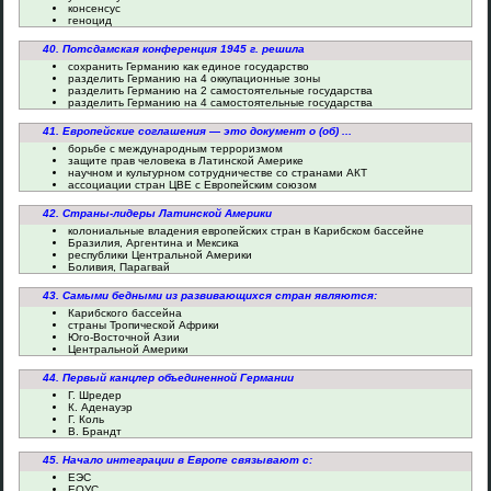
консенсус
геноцид
40. Потсдамская конференция 1945 г. решила
сохранить Германию как единое государство
разделить Германию на 4 оккупационные зоны
разделить Германию на 2 самостоятельные государства
разделить Германию на 4 самостоятельные государства
41. Европейские соглашения — это документ о (об) ...
борьбе с международным терроризмом
защите прав человека в Латинской Америке
научном и культурном сотрудничестве со странами АКТ
ассоциации стран ЦВЕ с Европейским союзом
42. Страны-лидеры Латинской Америки
колониальные владения европейских стран в Карибском бассейне
Бразилия, Аргентина и Мексика
республики Центральной Америки
Боливия, Парагвай
43. Самыми бедными из развивающихся стран являются:
Карибского бассейна
страны Тропической Африки
Юго-Восточной Азии
Центральной Америки
44. Первый канцлер объединенной Германии
Г. Шредер
К. Аденауэр
Г. Коль
В. Брандт
45. Начало интеграции в Европе связывают с:
ЕЭС
ЕОУС