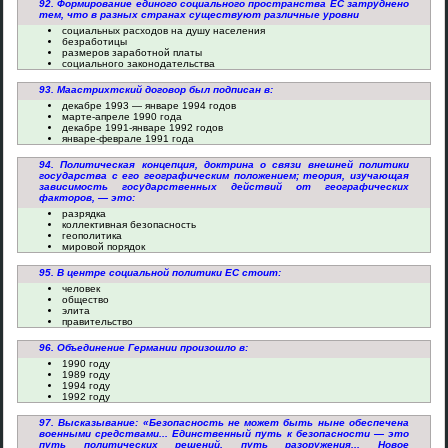
92. Формирование единого социального пространства ЕС затруднено
тем, что в разных странах существуют различные уровни
социальных расходов на душу населения
безработицы
размеров заработной платы
социального законодательства
93. Маастрихтский договор был подписан в:
декабре 1993 — январе 1994 годов
марте-апреле 1990 года
декабре 1991-январе 1992 годов
январе-феврале 1991 года
94. Политическая концепция, доктрина о связи внешней политики
государства с его географическим положением; теория, изучающая
зависимость государственных действий от географических
факторов, — это:
разрядка
коллективная безопасность
геополитика
мировой порядок
95. В центре социальной политики ЕС стоит:
человек
общество
элита
правительство
96. Объединение Германии произошло в:
1990 году
1989 году
1994 году
1992 году
97. Высказывание: «Безопасность не может быть ныне обеспечена
военными средствами... Единственный путь к безопасности — это
путь политических решений, путь разоружения... Новое