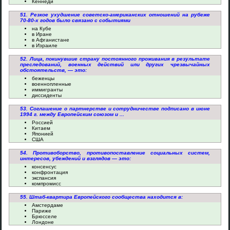
Кеннеди
51. Резкое ухудшение советско-американских отношений на рубеже
70-80-х годов было связано с событиями
на Кубе
в Иране
в Афганистане
в Израиле
52. Лица, покинувшие страну постоянного проживания в результате
преследований, военных действий или других чрезвычайных
обстоятельств, — это:
беженцы
военнопленные
иммигранты
диссиденты
53. Соглашение о партнерстве и сотрудничестве подписано в июне
1994 г. между Европейским союзом и ...
Россией
Китаем
Японией
США
54. Противоборство, противопоставление социальных систем,
интересов, убеждений и взглядов — это:
консенсус
конфронтация
экспансия
компромисс
55. Штаб-квартира Европейского сообщества находится в:
Амстердаме
Париже
Брюсселе
Лондоне