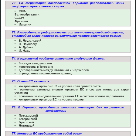
72. На территории послевоенной Германии располагались зоны
оккупации перечисленных стран:
США;
Великобритании;
СССР;
Франции
Испании
73. Руководитель реформистских сил восточноевропейской страны,
ставший во главе первого выступления против советского режима
В. Ярузельский
Н. Чаушеску
А. Дубчек
И. Надь
74. К германской проблеме относятся следующие факты:
блокада западных зон
переговоры в Тегеране
договоренность между Сталиным и Черчиллем
определение послевоенных границ
75. Совет ЕС является:
контрольным органом ЕС на уровне глав правительств
основным законодательным органом ЕС в составе министров стран-
участниц
основным законодательным органом ЕС в составе членов парламента
контрольным органом ЕС на уровне послов
76. В Германии проводилась политика «четырех де» по решению
__________________ конференции
Потсдамской
Тегеранской
Брестской
Ялтинской
77. Комиссия ЕС представляет собой орган