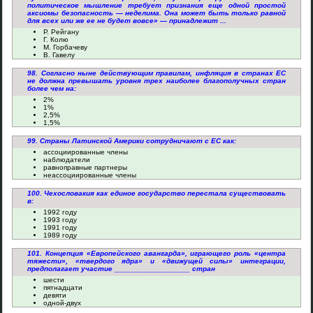
политическое мышление требует признания еще одной простой
аксиомы безопасность — неделима. Она может быть только равной
для всех или же ее не будет вовсе» — принадлежит ...
Р. Рейгану
Г. Колю
М. Горбачеву
В. Гавелу
98. Согласно ныне действующим правилам, инфляция в странах ЕС
не должна превышать уровня трех наиболее благополучных стран
более чем на:
2%
1%
2,5%
1,5%
99. Страны Латинской Америки сотрудничают с ЕС как:
ассоциированные члены
наблюдатели
равноправные партнеры
неассоциированные члены
100. Чехословакия как единое государство перестала существовать
в:
1992 году
1993 году
1991 году
1989 году
101. Концепция «Европейского авангарда», играющего роль «центра
тяжести», «твердого ядра» и «движущей силы» интеграции,
предполагает участие __________________ стран
шести
пятнадцати
девяти
одной-двух