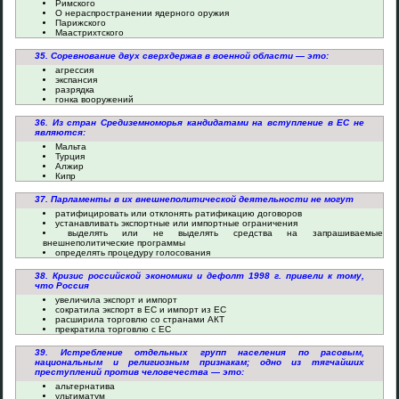
Римского
О нераспространении ядерного оружия
Парижского
Маастрихтского
35. Соревнование двух сверхдержав в военной области — это:
агрессия
экспансия
разрядка
гонка вооружений
36. Из стран Средиземноморья кандидатами на вступление в ЕС не
являются:
Мальта
Турция
Алжир
Кипр
37. Парламенты в их внешнеполитической деятельности не могут
ратифицировать или отклонять ратификацию договоров
устанавливать экспортные или импортные ограничения
выделять или не выделять средства на запрашиваемые
внешнеполитические программы
определять процедуру голосования
38. Кризис российской экономики и дефолт 1998 г. привели к тому,
что Россия
увеличила экспорт и импорт
сократила экспорт в ЕС и импорт из ЕС
расширила торговлю со странами АКТ
прекратила торговлю с ЕС
39. Истребление отдельных групп населения по расовым,
национальным и религиозным признакам; одно из тягчайших
преступлений против человечества — это:
альтернатива
ультиматум