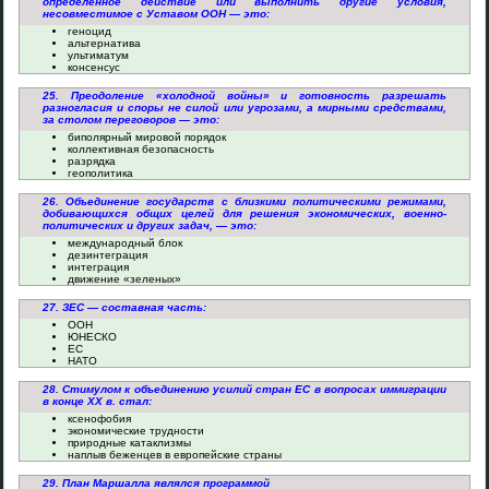
определенное действие или выполнить другие условия,
несовместимое с Уставом ООН — это:
геноцид
альтернатива
ультиматум
консенсус
25. Преодоление «холодной войны» и готовность разрешать
разногласия и споры не силой или угрозами, а мирными средствами,
за столом переговоров — это:
биполярный мировой порядок
коллективная безопасность
разрядка
геополитика
26. Объединение государств с близкими политическими режимами,
добивающихся общих целей для решения экономических, военно-
политических и других задач, — это:
международный блок
дезинтеграция
интеграция
движение «зеленых»
27. ЗЕС — составная часть:
ООН
ЮНЕСКО
ЕС
НАТО
28. Стимулом к объединению усилий стран ЕС в вопросах иммиграции
в конце ХХ в. стал:
ксенофобия
экономические трудности
природные катаклизмы
наплыв беженцев в европейские страны
29. План Маршалла являлся программой