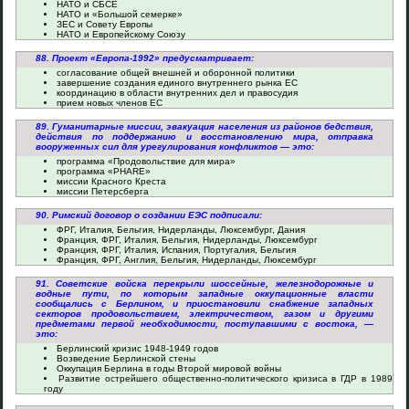
НАТО и СБСЕ
НАТО и «Большой семерке»
ЗЕС и Совету Европы
НАТО и Европейскому Союзу
88. Проект «Европа-1992» предусматривает:
согласование общей внешней и оборонной политики
завершение создания единого внутреннего рынка ЕС
координацию в области внутренних дел и правосудия
прием новых членов ЕС
89. Гуманитарные миссии, эвакуация населения из районов бедствия,
действия по поддержанию и восстановлению мира, отправка
вооруженных сил для урегулирования конфликтов — это:
программа «Продовольствие для мира»
программа «PHARE»
миссии Красного Креста
миссии Петерсберга
90. Римский договор о создании ЕЭС подписали:
ФРГ, Италия, Бельгия, Нидерланды, Люксембург, Дания
Франция, ФРГ, Италия, Бельгия, Нидерланды, Люксембург
Франция, ФРГ, Италия, Испания, Португалия, Бельгия
Франция, ФРГ, Англия, Бельгия, Нидерланды, Люксембург
91. Советские войска перекрыли шоссейные, железнодорожные и
водные пути, по которым западные оккупационные власти
сообщались с Берлином, и приостановили снабжение западных
секторов продовольствием, электричеством, газом и другими
предметами первой необходимости, поступавшими с востока, —
это:
Берлинский кризис 1948-1949 годов
Возведение Берлинской стены
Оккупация Берлина в годы Второй мировой войны
Развитие острейшего общественно-политического кризиса в ГДР в 1989
году