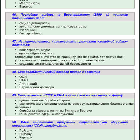
Маастрихтом
Евратом
46. Последние выборы в Европарламент (1999 г.) принесли
большинство мест
социал-демократам
христианским демократам и консерваторам
«зеленым»
беспартийным
47. Из перечисленного, характерными признаками «холодной войны»
являются:
биполярность мира;
создание образа «врага»;
глобальное соперничество по принципу: кто не с нами, тот против нас;
установление тоталитарных режимов в Восточной Европе
создание системы коллективной безопасности
48. Североатлантический договор привел к созданию
ООН
НАТО
Лиги наций
Варшавского договора
49. Соперничество СССР и США в «холодной войне» приняло форму
идеологической борьбы в Европе
экономического соперничества по вопросу материального благосостояния
населения
борьбы за сферы влияния на Ближнем Востоке
гонки ракетно-ядерных вооружений
50. Идея выдвижения программы стратегической оборонной
инициативы (СОИ) принадлежала:
Рейгану
Никсону
Картеру