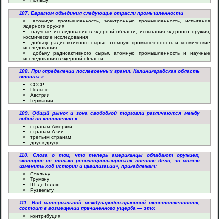
Польшу
107. Евратом объединил следующие отрасли промышленности
атомную промышленность, электронную промышленность, испытания
ядерного оружия
научные исследования в ядерной области, испытания ядерного оружия,
космические исследования
добычу радиоактивного сырья, атомную промышленность и космические
исследования
добычу радиоактивного сырья, атомную промышленность и научные
исследования в ядерной области
108. При определении послевоенных границ Калининградская область
отошла к:
СССР
Польше
Австрии
Германии
109. Общий рынок и зона свободной торговли различаются между
собой по отношению к:
странам Америки
странам Азии
третьим странам
друг к другу
110. Слова о том, что теперь американцы обладают оружием,
«которое не только революционизировало военное дело, но может
изменить ход истории и цивилизации», принадлежат:
Сталину
Трумэну
Ш. де Голлю
Рузвельту
111. Вид материальной международно-правовой ответственности,
состоит в возмещении причиненного ущерба — это:
контрибуция