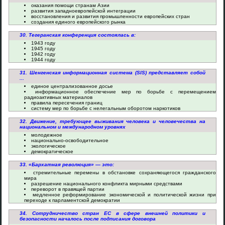
оказания помощи странам Азии
развития западноевропейской интеграции
восстановления и развития промышленности европейских стран
создания единого европейского рынка
30. Тегеранская конференция состоялась в:
1943 году
1945 году
1942 году
1944 году
31. Шенгенская информационная система (SIS) представляет собой
...
единое централизованное досье
информационное обеспечение мер по борьбе с перемещением
радиоактивных материалов
правила пересечения границ
систему мер по борьбе с нелегальным оборотом наркотиков
32. Движение, требующее выживания человека и человечества на
национальном и международном уровнях
молодежное
национально-освободительное
экологическое
демократическое
33. «Бархатная революция» — это:
стремительные перемены в обстановке сохраняющегося гражданского
мира
разрешение национального конфликта мирными средствами
переворот в правящей партии
медленное реформирование экономической и политической жизни при
переходе к парламентской демократии
34. Сотрудничество стран ЕС в сфере внешней политики и
безопасности началось после подписания договора