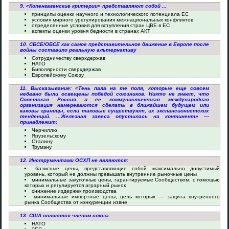
9. «Копенгагенские критерии» представляют собой ...
принципы оценки научного и технологического потенциала ЕС
условия мирного урегулирования межнациональных конфликтов
определенные условия для вступления стран ЦВЕ в ЕС
аспекты оценки уровня бедности в странах АКТ
10. СБСЕ/ОБСЕ как самое представительное движение в Европе после
войны составило реальную альтернативу
Сотрудничеству сверхдержав
НАТО
Биполярности сверхдержав
Европейскому Союзу
11. Высказывание: «Тень пала на те поля, которые еще совсем
недавно были освещены победой союзников. Никто не знает, что
Советская Россия и ее коммунистическая международная
организация намереваются сделать в ближайшем будущем или
каковы границы, если таковые существуют, их экспансионистских
тенденций. ...Железная завеса опустилась на континент» —
принадлежит:
Черчиллю
Ярузельскому
Сталину
Трумэну
12. Инструментами ОСХП не являются:
базисные цены, представляющие собой максимально допустимый
уровень, который не должны превышать внутренние рыночные цены
минимальные закупочные цены, гарантируемые Сообществом, с помощью
которых и регулируется аграрный рынок
снижение издержек производства
минимальные импортные цены, цель которых — защита внутреннего
рынка Сообщества от конкуренции извне
13. США являются членом союза
НАТО