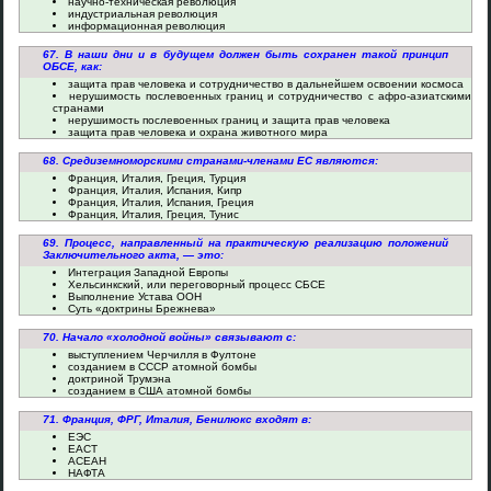
научно-техническая революция
индустриальная революция
информационная революция
67. В наши дни и в будущем должен быть сохранен такой принцип
ОБСЕ, как:
защита прав человека и сотрудничество в дальнейшем освоении космоса
нерушимость послевоенных границ и сотрудничество с афро-азиатскими
странами
нерушимость послевоенных границ и защита прав человека
защита прав человека и охрана животного мира
68. Средиземноморскими странами-членами ЕС являются:
Франция, Италия, Греция, Турция
Франция, Италия, Испания, Кипр
Франция, Италия, Испания, Греция
Франция, Италия, Греция, Тунис
69. Процесс, направленный на практическую реализацию положений
Заключительного акта, — это:
Интеграция Западной Европы
Хельсинкский, или переговорный процесс СБСЕ
Выполнение Устава ООН
Суть «доктрины Брежнева»
70. Начало «холодной войны» связывают с:
выступлением Черчилля в Фултоне
созданием в СССР атомной бомбы
доктриной Трумэна
созданием в США атомной бомбы
71. Франция, ФРГ, Италия, Бенилюкс входят в:
ЕЭС
ЕАСТ
АСЕАН
НАФТА