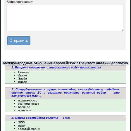
Ваше сообщение:
Международные отношения европейских стран тест онлайн бесплатно
1. Встреча советских и американских войск произошла на:
Немане
Дунае
Эльбе
Висле
2. Сотрудничество в сфере правосудия, взаимодействие судебных
систем стран ЕС и взаимное признание решений судов — это
сотрудничество ...
политическое
экономическое
военное
правовое
3. Общая европейская валюта — это:
ЭКЮ
евро
золотой франк