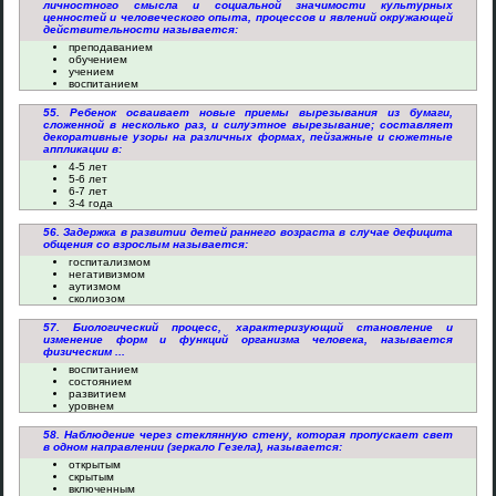
личностного смысла и социальной значимости культурных
ценностей и человеческого опыта, процессов и явлений окружающей
действительности называется:
преподаванием
обучением
учением
воспитанием
55. Ребенок осваивает новые приемы вырезывания из бумаги,
сложенной в несколько раз, и силуэтное вырезывание; составляет
декоративные узоры на различных формах, пейзажные и сюжетные
аппликации в:
4-5 лет
5-6 лет
6-7 лет
3-4 года
56. Задержка в развитии детей раннего возраста в случае дефицита
общения со взрослым называется:
госпитализмом
негативизмом
аутизмом
сколиозом
57. Биологический процесс, характеризующий становление и
изменение форм и функций организма человека, называется
физическим ...
воспитанием
состоянием
развитием
уровнем
58. Наблюдение через стеклянную стену, которая пропускает свет
в одном направлении (зеркало Гезела), называется:
открытым
скрытым
включенным