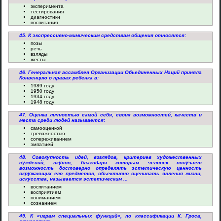
эксперимента
тестирования
диагностики
воспитания
45. К экспрессивно-мимическим средствам общения относятся:
позы
речь
взляды
жесты
46. Генеральная ассамблея Организации Объединенных Наций приняла
Конвенцию о правах ребенка в:
1989 году
1950 году
1934 году
1948 году
47. Оценка личностью самой себя, своих возможностей, качеств и
места среди людей называется:
самооценкой
тревожностью
сопереживанием
эмпатией
48. Совокупность идей, взглядов, критериев художественных
суждений, вкусов, благодаря которым человек получает
возможность достоверно определять эстетическую ценность
окружающих его предметов, объективно оценивать явления жизни,
искусства, называется эстетическим ...
воспитанием
восприятием
пониманием
сознанием
49. К «играм специальных функций», по классификации К. Гроса,