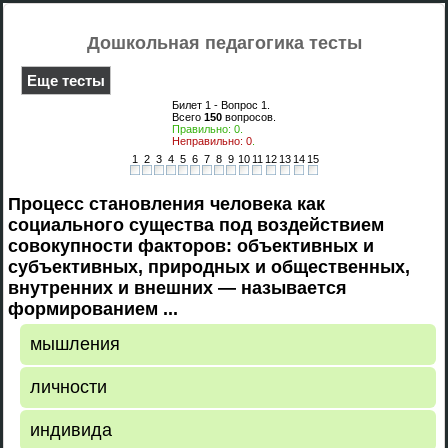
Дошкольная педагогика тесты
Еще тесты
Билет 1 - Вопрос
1
.
Всего
150
вопросов.
Правильно:
0
.
Неправильно:
0
.
1
2
3
4
5
6
7
8
9
10
11
12
13
14
15
Процесс становления человека как
социального существа под воздействием
совокупности факторов: объективных и
субъективных, природных и общественных,
внутренних и внешних — называется
формированием ...
мышления
личности
индивида