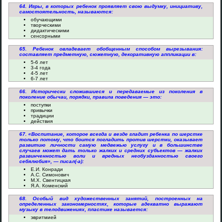
64. Игры, в которых ребенок проявляет свою выдумку, инициативу,
самостоятельность, называются:
обучающими
творческими
дидактическими
сенсорными
65. Ребенок овладевает обобщенным способом вырезывания:
составляет предметную, сюжетную, декоративную аппликации в:
5-6 лет
3-4 года
4-5 лет
6-7 лет
66. Исторически сложившиеся и передаваемые из поколения в
поколение обычаи, порядки, правила поведения — это:
поступки
привычки
традиции
действия
67. «Воспитание, которое всегда и везде гладит ребенка по шерстке
только потому, что боится погладить против шерстки, оказывает
развитию личности самую медвежью услугу и в большинстве
случаев может дать только жалких и средних субъектов — жалких
развинченностью воли и вредных необузданностью своего
себялюбия», — писал(-а):
Е.И. Конради
А.С. Симонович
М.Х. Свентицкая
Я.А. Коменский
68. Особый вид художественных занятий, построенных на
определенных закономерностях, которые адекватно выражают
музыку в телодвижениях, пластике называется:
эвритмией