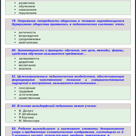
развитием
обучением
наказанием
поручением
79. Отражение потребности общества в человеке нарождающегося
буржуазного общества проявилось в педагогических системах эпохи
...
античности
возрождения
средневековья
капитализма
80. Закономерности и принципы обучения, его цели, методы, формы,
средства обучения называются предметом ...
эксперимента
дидактики
воспитания
анализа
81. Целенаправленные педагогические воздействия, обеспечивающие
формирование чувственного познания и совершенствование
ощущений и восприятия, называются воспитанием ...
сенсорным
трудовым
эстетическим
нравственным
82. В основе вальдорфской педагогики лежит учение:
Ф. Дольто
Р. Штайнера
Я Корчака
М. Монессори
83. Ребенок выкладывает и наклеивает элементы декоративного
узора и предметного схематического изображения, состоящего из 2-
3 основных частей, используя круг, квадрат, треугольник, в: