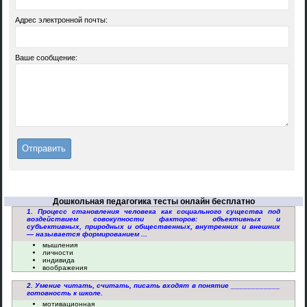
Адрес электронной почты:
Ваше сообщение:
Дошкольная педагогика тесты онлайн бесплатно
1. Процесс становления человека как социального существа под
воздействием совокупности факторов: объективных и
субъективных, природных и общественных, внутренних и внешних
— называется формированием ...
мышления
личности
индивида
воображения
2. Умение читать, считать, писать входят в понятие ____________
готовность к школе.
мотивационная