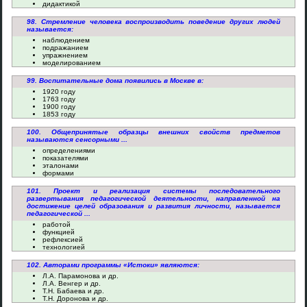
дидактикой
98. Стремление человека воспроизводить поведение других людей
называется:
наблюдением
подражанием
упражнением
моделированием
99. Воспитательные дома появились в Москве в:
1920 году
1763 году
1900 году
1853 году
100. Общепринятые образцы внешних свойств предметов
называются сенсорными ...
определениями
показателями
эталонами
формами
101. Проект и реализация системы последовательного
развертывания педагогической деятельности, направленной на
достижение целей образования и развития личности, называется
педагогической ...
работой
функцией
рефлексией
технологией
102. Авторами программы «Истоки» являются:
Л.А. Парамонова и др.
Л.А. Венгер и др.
Т.Н. Бабаева и др.
Т.Н. Доронова и др.