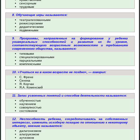
сенсорным
трудовым
8. Обучающие игры называются:
театрализованными
режиссерскими
дидактическими
подвижными
9. Программы, направленные на формирование у ребенка
универсальных способностей и развитие их до уровня,
соответствующего возрастным возможностям и требованиям
современного общества, называются:
типовыми
специализированными
парциальными
комплексными
10. «Учиться ни в каком возрасте не поздно», — говорил:
С. Френе
Сенека
Я. Корчак
Я.А. Коменский
11. Запас усвоенных понятий и способов деятельности называется:
обученностью
научением
совокупностью
состоянием
12. Неспособность ребенка, сосредотачиваясь на собственных
интересах, изменить исходную позицию по отношению к некоторому
объекту, мнению называется:
дальтонизмом
альтруизмом
аутизмом