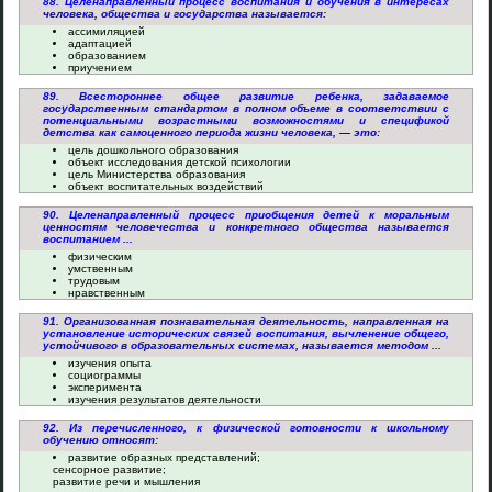
88. Целенаправленный процесс воспитания и обучения в интересах
человека, общества и государства называется:
ассимиляцией
адаптацией
образованием
приучением
89. Всестороннее общее развитие ребенка, задаваемое
государственным стандартом в полном объеме в соответствии с
потенциальными возрастными возможностями и спецификой
детства как самоценного периода жизни человека, — это:
цель дошкольного образования
объект исследования детской психологии
цель Министерства образования
объект воспитательных воздействий
90. Целенаправленный процесс приобщения детей к моральным
ценностям человечества и конкретного общества называется
воспитанием ...
физическим
умственным
трудовым
нравственным
91. Организованная познавательная деятельность, направленная на
установление исторических связей воспитания, вычленение общего,
устойчивого в образовательных системах, называется методом ...
изучения опыта
социограммы
эксперимента
изучения результатов деятельности
92. Из перечисленного, к физической готовности к школьному
обучению относят:
развитие образных представлений;
сенсорное развитие;
развитие речи и мышления