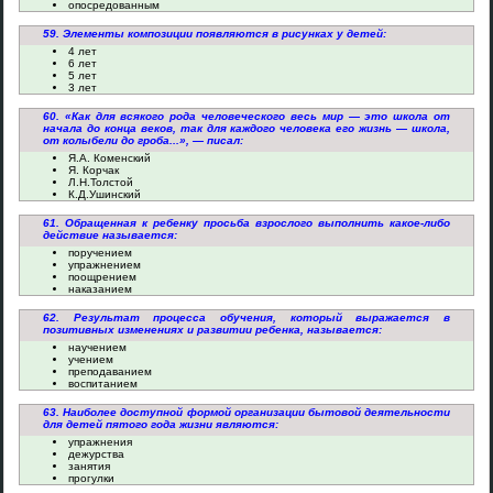
опосредованным
59. Элементы композиции появляются в рисунках у детей:
4 лет
6 лет
5 лет
3 лет
60. «Как для всякого рода человеческого весь мир — это школа от
начала до конца веков, так для каждого человека его жизнь — школа,
от колыбели до гроба...», — писал:
Я.А. Коменский
Я. Корчак
Л.Н.Толстой
К.Д.Ушинский
61. Обращенная к ребенку просьба взрослого выполнить какое-либо
действие называется:
поручением
упражнением
поощрением
наказанием
62. Результат процесса обучения, который выражается в
позитивных изменениях и развитии ребенка, называется:
научением
учением
преподаванием
воспитанием
63. Наиболее доступной формой организации бытовой деятельности
для детей пятого года жизни являются:
упражнения
дежурства
занятия
прогулки