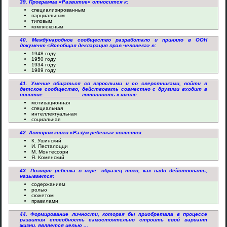
39. Программа «Развитие» относится к:
специализированным
парциальным
типовым
комплексным
40. Международное сообщество разработало и приняло в ООН
документ «Всеобщая декларация прав человека» в:
1948 году
1950 году
1934 году
1989 году
41. Умение общаться со взрослыми и со сверстниками, войти в
детское сообщество, действовать совместно с другими входит в
понятие ____________ готовность к школе.
мотивационная
специальная
интеллектуальная
социальная
42. Автором книги «Разум ребенка» является:
К. Ушинский
И. Песталоцци
М. Монтессори
Я. Коменский
43. Позиция ребенка в игре: образец того, как надо действовать,
называется:
содержанием
ролью
сюжетом
правилами
44. Формирование личности, которая бы приобретала в процессе
развития способность самостоятельно строить свой вариант
жизни, является целью ...