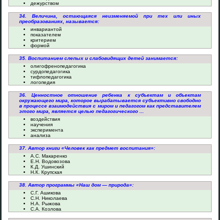
дежурством
34. Величина, остающаяся неизменяемой при тех или иных
преобразованиях, называется:
инвариантой
показателем
критерием
формой
35. Воспитанием слепых и слабовидящих детей занимается:
олигофренопедагогика
сурдопедагогика
тифлопедагогика
логопедия
36. Ценностное отношение ребенка к субъектам и объектам
окружающего мира, которое вырабатывается субъективно свободно
в процессе взаимодействия с миром и педагогом как представителем
этого мира, является целью педагогического ...
воздействия
научения
эксперимента
анализа
37. Автор книги «Человек как предмет воспитания»:
А.С. Макаренко
Е.Н. Водовозова
К.Д. Ушинский
Н.К. Крупская
38. Автор программы «Наш дом — природа»:
С.Г. Ашикова
С.Н. Николаева
Н.А. Рыжова
С.А. Козлова