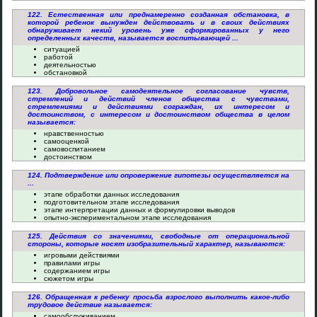
122. Естественная или преднамеренно созданная обстановка, в
которой ребенок вынужден действовать и в своих действиях
обнаруживает некий уровень уже сформированных у него
определенных качеств, называется воспитывающей ...
ситуацией
работой
деятельностью
обстановкой
123. Добровольное самодеятельное согласование чувств,
стремлений и действий членов общества с чувствами,
стремлениями и действиями сограждан, их интересом и
достоинством, с интересом и достоинством общества в целом
называется:
нравственностью
самооценкой
самовоспитанием
достоинством
124. Подтверждение или опровержение гипотезы осуществляется на
...
этапе обработки данных исследования
подготовительном этапе исследования
этапе интерпретации данных и формулировки выводов
опытно-экспериментальном этапе исследования
125. Действия со значениями, свободные от операциональной
стороны, которые носят изобразительный характер, называются:
игровыми действиями
правилами игры
содержанием игры
сюжетом игры
126. Обращенная к ребенку просьба взрослого выполнить какое-либо
трудовое действие называется:
самообслуживанием