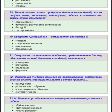
рисованием
гимнастикой
спортом
69. Метод анализа таких продуктов деятельности детей, как их
рисунки, лепка, аппликации, конструкции, поделки, сочиненные ими
сказки, стихи, называется:
социометрией
изучением результатов деятельности
беседой
тестированием
70. Программа «Детский сад — дом радости» относится к:
типовым
специализированным
комплексным
парциальным
71. Специально изготовленные предметы, предназначенные для игр,
обеспечения игровой деятельности детей, называются:
примерами
игрушками
эталонами
формами
72. Ориентация учебного процесса на потенциальные возможности
ребенка дошкольного возраста лежит в основе принципа ...
наглядности
развивающего обучения
воспитывающего обучения
систематичности
73. М. Монтессори обосновывала концепцию спонтанного развития в
работе:
«Тайная наука»
«Детская психология»
«Разум ребенка»