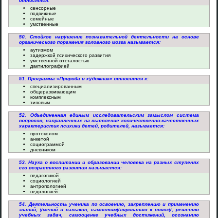
относятся:
сенсорные
подвижные
семейные
умственные
50. Стойкое нарушение познавательной деятельности на основе
органического поражения головного мозга называется:
аутизмом
задержкой психического развития
умственной отсталостью
дактилографией
51. Программа «Природа и художник» относится к:
специализированным
общеразвивающим
комплексным
типовым
52. Объединенная единым исследовательским замыслом система
вопросов, направленных на выявление количественно-качественных
характеристик психики детей, родителей, называется:
протоколом
анкетой
социограммой
дневником
53. Наука о воспитании и образовании человека на разных ступенях
его возрастного развития называется:
педагогикой
социологией
антропологией
педологией
54. Деятельность ученика по освоению, закреплению и применению
знаний, умений и навыков, самостимулированию к поиску, решению
учебных задач, самооценке учебных достижений, осознанию