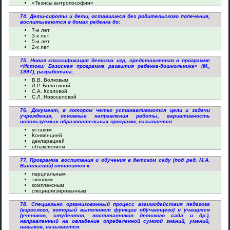
«Тезисы антропософии»
74. Дети-сироты и дети, оставшиеся без родительского попечения,
воспитываются в домах ребенка до:
7-и лет
3-х лет
5-и лет
2-х лет
75. Новая классификация детских игр, представленная в программе
«Истоки: Базисная программа развития ребенка-дошкольника» (М.,
1997), разработана:
В.В. Волковым
Л.Р. Болотиной
С.А. Козловой
С.Л. Новоселовой
76. Документ, в котором четко устанавливаются цели и задачи
учреждения, основные направления работы, вариативность
используемых образовательных программ, называется:
уставом
Конвенцией
декларацией
объявлением
77. Программа воспитания и обучения в детском саду (под ред. М.А.
Васильевой) относится к:
парциальным
типовым
комплексным
специализированным
78. Специально организованный процесс взаимодействия педагога
(взрослого, который выполняет функции обучающего) и учащихся
(учеников, студентов, воспитанников детского сада и др.),
направленный на овладение определенной суммой знаний, умений,
навыков, называется: