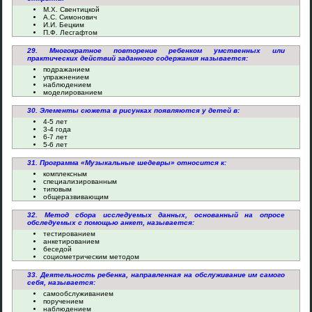
М.X. Свентицкой
А.С. Симонович
И.И. Бецким
П.Ф. Лесгафтом
29. Многократное повторение ребенком умственных или
практических действий заданного содержания называется:
подражанием
упражнением
наблюдением
моделированием
30. Элементы сюжета в рисунках появляются у детей в:
4-5 лет
3-4 года
6-7 лет
5-6 лет
31. Программа «Музыкальные шедевры» относится к:
комплексным
специализированным
типовым
общеразвивающим
32. Метод сбора исследуемых данных, основанный на опросе
обследуемых с помощью анкет, называется:
тестированием
анкетированием
беседой
социометрическим методом
33. Деятельность ребенка, направленная на обслуживание им самого
себя, называется:
самообслуживанием
поручением
наблюдением