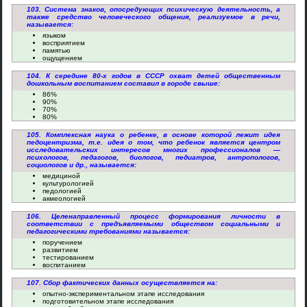
103. Система знаков, опосредующих психическую деятельность, а
также средство человеческого общения, реализуемое в речи,
называется:
языком
восприятием
памятью
ощущением
104. К середине 80-х годов в СССР охват детей общественным
дошкольным воспитанием составил в городе свыше:
86%
90%
70%
80%
105. Комплексная наука о ребенке, в основе которой лежит идея
педоцентризма, т.е. идея о том, что ребенок является центром
исследовательских интересов многих профессионалов —
психологов, педагогов, биологов, педиатров, антропологов,
социологов и др., называется:
медициной
культурологией
педологией
акмеологией
106. Целенаправленный процесс формирования личности в
соответствии с предъявляемыми обществом социальными и
педагогическими требованиями называется:
поручением
развитием
тестированием
воспитанием
107. Сбор фактических данных осуществляется на:
опытно-экспериментальном этапе исследования
подготовительном этапе исследования