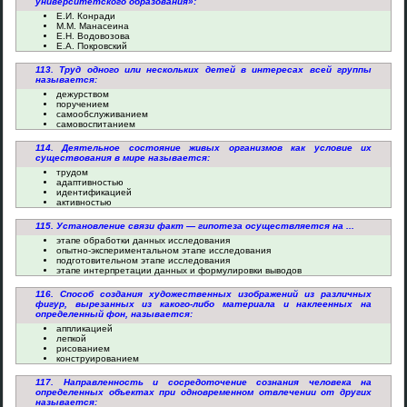
университетского образования»:
Е.И. Конради
М.М. Манасеина
Е.Н. Водовозова
Е.А. Покровский
113. Труд одного или нескольких детей в интересах всей группы
называется:
дежурством
поручением
самообслуживанием
самовоспитанием
114. Деятельное состояние живых организмов как условие их
существования в мире называется:
трудом
адаптивностью
идентификацией
активностью
115. Установление связи факт — гипотеза осуществляется на ...
этапе обработки данных исследования
опытно-экспериментальном этапе исследования
подготовительном этапе исследования
этапе интерпретации данных и формулировки выводов
116. Способ создания художественных изображений из различных
фигур, вырезанных из какого-либо материала и наклеенных на
определенный фон, называется:
аппликацией
лепкой
рисованием
конструированием
117. Направленность и сосредоточение сознания человека на
определенных объектах при одновременном отвлечении от других
называется: