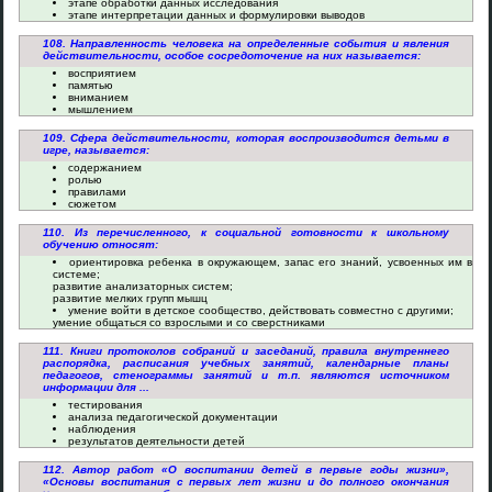
этапе обработки данных исследования
этапе интерпретации данных и формулировки выводов
108. Направленность человека на определенные события и явления
действительности, особое сосредоточение на них называется:
восприятием
памятью
вниманием
мышлением
109. Сфера действительности, которая воспроизводится детьми в
игре, называется:
содержанием
ролью
правилами
сюжетом
110. Из перечисленного, к социальной готовности к школьному
обучению относят:
ориентировка ребенка в окружающем, запас его знаний, усвоенных им в
системе;
развитие анализаторных систем;
развитие мелких групп мышц
умение войти в детское сообщество, действовать совместно с другими;
умение общаться со взрослыми и со сверстниками
111. Книги протоколов собраний и заседаний, правила внутреннего
распорядка, расписания учебных занятий, календарные планы
педагогов, стенограммы занятий и т.п. являются источником
информации для ...
тестирования
анализа педагогической документации
наблюдения
результатов деятельности детей
112. Автор работ «О воспитании детей в первые годы жизни»,
«Основы воспитания с первых лет жизни и до полного окончания