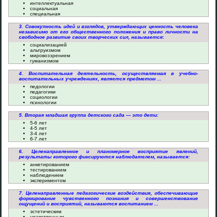
интеллектуальная
социальная
специальная
3. Совокупность идей и взглядов, утверждающих ценность человека
независимо от его общественного положения и право личности на
свободное развитие своих творческих сил, называется:
социализацией
альтруизмом
мировоззрением
гуманизмом
4. Воспитательная деятельность, осуществляемая в учебно-
воспитательных учреждениях, является предметом ...
педологии
педагогики
социологии
психологии
5. Вторая младшая группа детского сада — это дети:
5-6 лет
4-5 лет
3-4 лет
6-7 лет
6. Целенаправленное и планомерное восприятие явлений,
результаты которого фиксируются наблюдателем, называется:
анкетированием
тестированием
наблюдением
экспериментом
7. Целенаправленные педагогические воздействия, обеспечивающие
формирование чувственного познания и совершенствование
ощущений и восприятий, называются воспитанием ...
эстетическим
нравственным