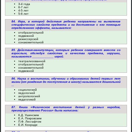
3-4 года
6-7 лет
4-5 лет
5-6 лет
84. Игра, в которой действия ребенка направлены на выявление
специфических свойств предмета и на достижение с его помощью
определенного эффекта, называется:
отобразительной
подвижной
режиссерской
ознакомительной
85. Действия-манипуляции, которые ребенок совершает вместе со
взрослым, обследуя свойства и качества предмета, игрушки,
называются ____________ игрой.
театрализованной
отобразительной
ознакомительной
подвижной
86. Наука о воспитании, обучении и образовании детей первых лет
жизни (от рождения до поступления в школу) называется дошкольной
...
социологией
педологией
антропологией
педагогикой
87. Книга «Физическое воспитание детей у разных народов,
преимущественно России» была написана:
К.Д. Ушинским
Е.А. Покровским
П.Ф. Лесгафтом
Е.И. Конради