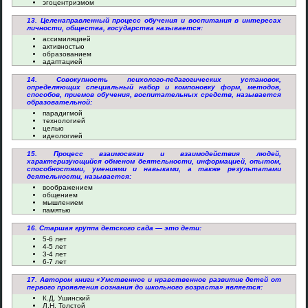
эгоцентризмом
13. Целенаправленный процесс обучения и воспитания в интересах
личности, общества, государства называется:
ассимиляцией
активностью
образованием
адаптацией
14. Совокупность психолого-педагогических установок,
определяющих специальный набор и компоновку форм, методов,
способов, приемов обучения, воспитательных средств, называется
образовательной:
парадигмой
технологией
целью
идеологией
15. Процесс взаимосвязи и взаимодействия людей,
характеризующийся обменом деятельности, информацией, опытом,
способностями, умениями и навыками, а также результатами
деятельности, называется:
воображением
общением
мышлением
памятью
16. Старшая группа детского сада — это дети:
5-6 лет
4-5 лет
3-4 лет
6-7 лет
17. Автором книги «Умственное и нравственное развитие детей от
первого проявления сознания до школьного возраста» является:
К.Д. Ушинский
Л.Н. Толстой