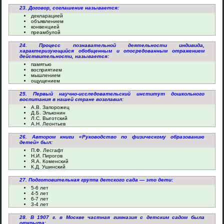
23. Договор, соглашение называется:
декларацией
объявлением
конвенцией
преамбулой
24. Процесс познавательной деятельности индивида,
характеризующийся обобщенным и опосредованным отражением
действительности, называется:
памятью
восприятием
мышлением
ощущением
25. Первый научно-исследовательский институт дошкольного
воспитания в нашей стране возглавил:
А.В. Запорожец
Д.Б. Эльконин
Л.С. Выготский
А.Н. Леонтьев
26. Автором книги «Руководство по физическому образованию
детей» был:
П.Ф. Лесгафт
Н.И. Пирогов
Я.А. Коменский
К.Д. Ушинский
27. Подготовительная группа детского сада — это дети:
5-6 лет
4-5 лет
6-7 лет
3-4 лет
28. В 1907 г. в Москве частная гимназия с детским садом была
открыта: