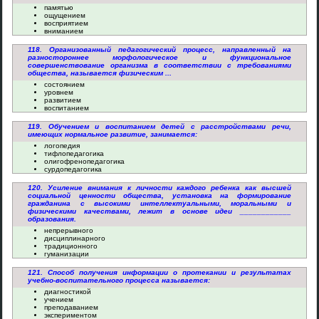
памятью
ощущением
восприятием
вниманием
118. Организованный педагогический процесс, направленный на
разностороннее морфологическое и функциональное
совершенствование организма в соответствии с требованиями
общества, называется физическим ...
состоянием
уровнем
развитием
воспитанием
119. Обучением и воспитанием детей с расстройствами речи,
имеющих нормальное развитие, занимается:
логопедия
тифлопедагогика
олигофренопедагогика
сурдопедагогика
120. Усиление внимания к личности каждого ребенка как высшей
социальной ценности общества, установка на формирование
гражданина с высокими интеллектуальными, моральными и
физическими качествами, лежит в основе идеи ____________
образования.
непрерывного
дисциплинарного
традиционного
гуманизации
121. Способ получения информации о протекании и результатах
учебно-воспитательного процесса называется:
диагностикой
учением
преподаванием
экспериментом