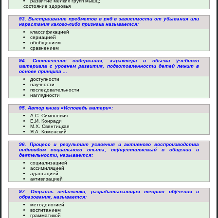
развитие мелких групп мышц;
состояние здоровья
93. Выстраивание предметов в ряд в зависимости от убывания или
нарастания какого-либо признака называется:
классификацией
сериацией
обобщением
сравнением
94. Соотнесение содержания, характера и объема учебного
материала с уровнем развития, подготовленности детей лежит в
основе принципа ...
доступности
научности
последовательности
наглядности
95. Автор книги «Исповедь матери»:
А.С. Симонович
Е.И. Конради
М.Х. Свентицкая
Я.А. Коменский
96. Процесс и результат усвоения и активного воспроизводства
индивидом социального опыта, осуществляемый в общении и
деятельности, называется:
социализацией
ассимиляцией
адаптацией
активизацией
97. Отрасль педагогики, разрабатывающая теорию обучения и
образования, называется:
методологией
воспитанием
грамматикой