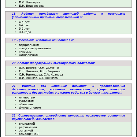
П.Ф. Каптерев
Е.Н. Водовозова
18. Ребенок овладевает техникой работы с ножницами
(элементарными приемами вырезывания) в:
4-5 лет
6-7 лет
5-6 лет
3-4 года
19. Программа «Истоки» относится к:
парциальным
специализированным
типовым
комплексным
20. Авторами программы «Семицветик» являются:
Л.А. Венгер, О.М. Дьяченко
О.Л. Князева, Р.Б. Стеркина
С.Н. Николаева, С.А. Козлова
В.И. Ашиков, С.Г. Ашикова
21. Индивид как источник познания и преобразования
действительности, носитель активности, осуществляющий
изменение в других людях и в самом себе, как в другом, называется:
личностью
субъектом
объектом
функционером
22. Сопереживание, способность понимать психическое состояние
других людей называется:
симпатией
рефлексией
эмпатией
самооценкой