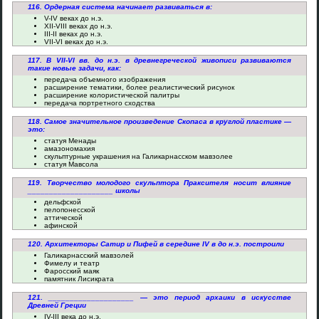
116. Ордерная система начинает развиваться в:
V-IV веках до н.э.
XII-VIII веках до н.э.
III-II веках до н.э.
VII-VI веках до н.э.
117. В VII-VI вв. до н.э. в древнегреческой живописи развиваются
такие новые задачи, как:
передача объемного изображения
расширение тематики, более реалистический рисунок
расширение колористической палитры
передача портретного сходства
118. Самое значительное произведение Скопаса в круглой пластике —
это:
статуя Менады
амазономахия
скульптурные украшения на Галикарнасском мавзолее
статуя Мавсола
119. Творчество молодого скульптора Праксителя носит влияние
____________________ школы
дельфской
пелопонесской
аттической
афинской
120. Архитекторы Сатир и Пифей в середине IV в до н.э. построили
Галикарнасский мавзолей
Фимелу и театр
Фаросский маяк
памятник Лисикрата
121. ____________________ — это период архаики в искусстве
Древней Греции
IV-III века до н.э.