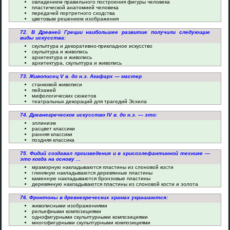
овладением правильного построения фигуры человека
пластической анатомией человека
передачей портретного сходства
цветовым решением изображения
72. В Древней Греции наибольшее развитие получили следующие
виды искусства:
скульптура и декоративно-прикладное искусство
скульптура и живопись
архитектура и живопись
архитектура, скульптура и живопись
73. Живописец V в. до н.э. Агафарх — мастер
станковой живописи
пейзажей
мифологических сюжетов
театральных декораций для трагедий Эсхила
74. Древнегреческое искусство IV в. до н.э. — это:
эллинизм
расцвет классики
ранняя классики
поздняя классика
75. Фидий создавал произведения и в хрисоэлефантинной технике —
это когда на основу ...
мраморную накладываются пластины из слоновой кости
глиняную накладываются деревянные пластины
каменную накладываются бронзовые пластины
деревянную накладываются пластины из слоновой кости и золота
76. Фронтоны в древнегреческих храмах украшаются:
живописными изображениями
рельефными композициями
однофигурными скульптурными композициями
многофигурными скульптурными композициями