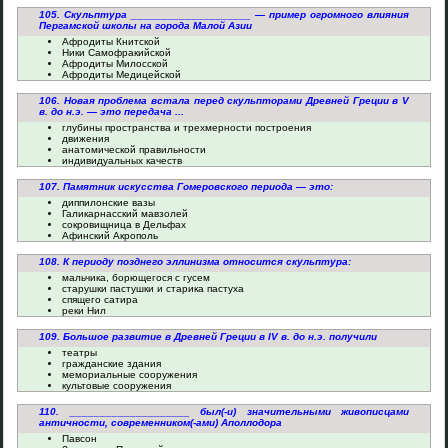
105. Скульптура ____________________ — пример огромного влияния
Пергамской школы на города Малой Азии
Афродиты Книтской
Ники Самофракийской
Афродиты Милосской
Афродиты Медицейской
106. Новая проблема встала перед скульпторами Древней Греции в V
в. до н.э. — это передача ...
глубины пространства и трехмерности построения
движения
анатомической правильности
индивидуальных качеств
107. Памятник искусства Гомеровского периода — это:
диппилонские вазы
Галикарнасский мавзолей
сокровищница в Дельфах
Афинский Акрополь
108. К периоду позднего эллинизма относится скульптура:
мальчика, борющегося с гусем
старушки пастушки и старика пастуха
спящего сатира
реки Нил
109. Большое развитие в Древней Греции в IV в. до н.э. получили
театры
гражданские здания
мемориальные сооружения
культовые сооружения
110. ____________________ был(-и) значительными живописцами
античности, современником(-ами) Аполлодора
Павсон