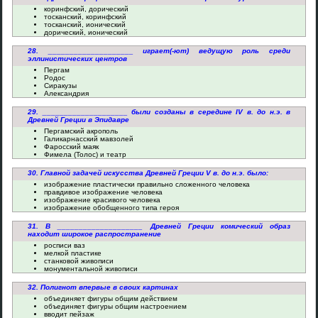
коринфский, дорический
тосканский, коринфский
тосканский, ионический
дорический, ионический
28. ____________________ играет(-ют) ведущую роль среди
эллинистических центров
Пергам
Родос
Сиракузы
Александрия
29. ____________________ были созданы в середине IV в. до н.э. в
Древней Греции в Эпидавре
Пергамский акрополь
Галикарнасский мавзолей
Фаросский маяк
Фимела (Толос) и театр
30. Главной задачей искусства Древней Греции V в. до н.э. было:
изображение пластически правильно сложенного человека
правдивое изображение человека
изображение красивого человека
изображение обобщенного типа героя
31. В ____________________ Древней Греции комический образ
находит широкое распространение
росписи ваз
мелкой пластике
станковой живописи
монументальной живописи
32. Полигнот впервые в своих картинах
объединяет фигуры общим действием
объединяет фигуры общим настроением
вводит пейзаж