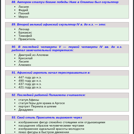
88. Автором статуи богине победы Нике в Олимпии был скульптор
Лисипп
Фидий
Пэоний
Мирон
89. Второй великий афинский скульптор IV в. до н.э. — это:
Леохар
Бриаксис
Тимофей
Пракситель
90. В последней четверти V — первой четверти IV вв. до н.э.
работал замечательный портретист:
Дмитрий из Алопеки
Кресилай
Лисипп
Алкомен
91. Афинский акрополь начал перестраиваться в:
447 году до н.э.
490 году до н.э.
437 году до н.э.
421 году до н.э.
92. Последней работой Поликлета считается:
статуя Афины
статуя Геры для храма в Аргосе
портрет Перикла в шлеме
Диадумен
93. Свой стиль Пракситель выражает через
изображение фигур спокойно стоящими или отдыхающими
насыщение образов человеческими чертами
изображение идеальной красоты молодости
показ фигуры в быстром движении