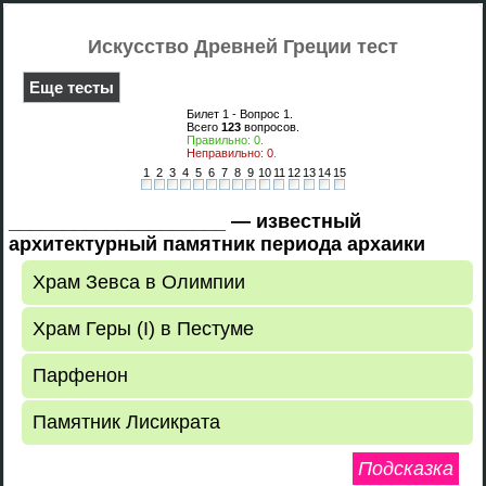
Искусство Древней Греции тест
Еще тесты
Билет 1 - Вопрос
1
.
Всего
123
вопросов.
Правильно:
0
.
Неправильно:
0
.
1
2
3
4
5
6
7
8
9
10
11
12
13
14
15
____________________ — известный
архитектурный памятник периода архаики
Храм Зевса в Олимпии
Храм Геры (I) в Пестуме
Парфенон
Памятник Лисикрата
Подсказка