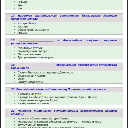
четыре
три
две
17. Наиболее значительным сооружением Пергамского Акрополя
является(-ются):
алтарь Зевса
дворцы
общественные здания
храмы
18. ____________________ в Александрии получает широкое
распространение
Культовые статуи
Скульптурный портрет
Мелкая пластика
Декоративная скульптура
19. ____________________ — оригинальное произведение скульптора
Праксителя
Статуя Гермеса с младенцем Дионисом
Отдыхающий Сатир
Эрот
Статуя Афродиты
20. Величайший греческий живописец Полигнот создал росписи
в храмах Платей
в храмах и общественных зданиях Платей, Афин, Дельф
общественных зданий Афин
на керамических вазах
21. Наиболее типичными скульптурными изображениями архаики
стал(-и):
женские обнаженные фигуры богинь
юношеская и женская обнаженные фигуры — куросы и коры
скульптурный портрет
мужские обнаженные фигуры атлетов и борцов