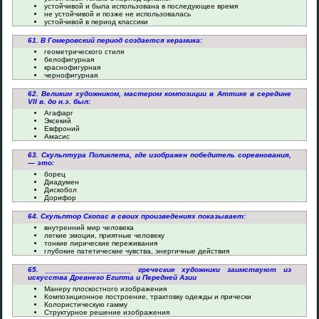
устойчивой и была использована в последующее время
не устойчивой и позже не использовалась
устойчивой в период классики
61. В Гомеровский период создается керамика:
геометрического стиля
белофигурная
краснофигурная
чернофигурная
62. Великим художником, мастером композиции в Аттике в середине
VII в. до н.э. был:
Агафарг
Эксекий
Евфроний
Амасис
63. Скульптура Поликлета, где изображен победитель соревнования,
— это:
борец
Диадумен
Дискобол
Дорифор
64. Скульптор Скопас в своих произведениях показывает:
внутренний мир человека
легкие эмоции, приятные человеку
тонкие лирические переживания
глубокие патетические чувства, энергичные действия
65. ____________________ греческие художники заимствуют из
искусства Древнего Египта и Передней Азии
Манеру плоскостного изображения
Композиционное построение, трактовку одежды и прически
Колористическую гамму
Структурное решение изображения