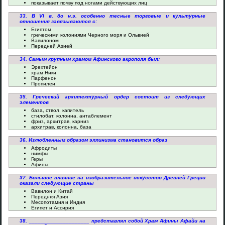
показывает почву под ногами действующих лиц
33. В VI в. до н.э. особенно тесные торговые и культурные
отношения завязываются с:
Египтом
греческими колониями Черного моря и Ольвией
Вавилоном
Передней Азией
34. Самым крупным храмом Афинского акрополя был:
Эрехтейон
храм Ники
Парфенон
Пропилеи
35. Греческий архитектурный ордер состоит из следующих
элементов
база, ствол, капитель
стилобат, колонна, антаблемент
фриз, архитрав, карниз
архитрав, колонна, база
36. Излюбленным образом эллинизма становится образ
Афродиты
нимфы
Геры
Афины
37. Большое влияние на изобразительное искусство Древней Греции
оказали следующие страны
Вавилон и Китай
Передняя Азия
Месопотамия и Индия
Египет и Ассирия
38. ____________________ представлял собой Храм Афины Афайи на