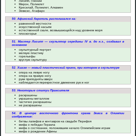
Лисипп, Пэоний
Мирон, Поликлет
Кресилай, Поликлет, Алкамен
Зевксис, Агафарх
50. Афинский Акрополь располагался на:
равнинной местности
искусственной насыпи
естественной скале, возвышающейся над уровнем моря
плоскогорье
51. Мастер Лисипп — скульптор середины IV в. до н.э., создавал в
основном
скульптурный портрет
мелкую пластику
горельефы
круглую скульптуру
52. Хиазм — новый пластический прием, при котором в скульптуре
опора на левую ногу
опора на правую ногу
руки приподняты вверх
наблюдается перекрестное движение рук и ног
53. Некоторые статуи Праксителя
раскрашены
украшены металлом
частично раскрашены
не раскрашены
54. В центре восточного фронтона храма Зевса в Олимпии
изображение:
битвы лапифов и кентавров на свадьбе Перифоя
мифа о победах Геракла
мифа о состязании, положившим начало Олимпийским играм
мифа о рождении Афины