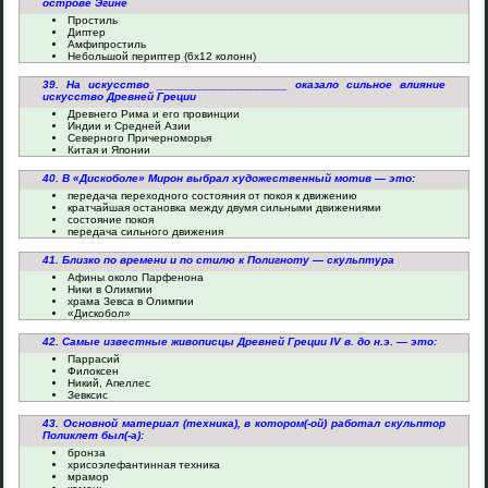
острове Эгине
Простиль
Диптер
Амфипростиль
Небольшой периптер (6х12 колонн)
39. На искусство ____________________ оказало сильное влияние
искусство Древней Греции
Древнего Рима и его провинции
Индии и Средней Азии
Северного Причерноморья
Китая и Японии
40. В «Дискоболе» Мирон выбрал художественный мотив — это:
передача переходного состояния от покоя к движению
кратчайшая остановка между двумя сильными движениями
состояние покоя
передача сильного движения
41. Близко по времени и по стилю к Полигноту — скульптура
Афины около Парфенона
Ники в Олимпии
храма Зевса в Олимпии
«Дискобол»
42. Самые известные живописцы Древней Греции IV в. до н.э. — это:
Паррасий
Филоксен
Никий, Апеллес
Зевксис
43. Основной материал (техника), в котором(-ой) работал скульптор
Поликлет был(-а):
бронза
хрисоэлефантинная техника
мрамор