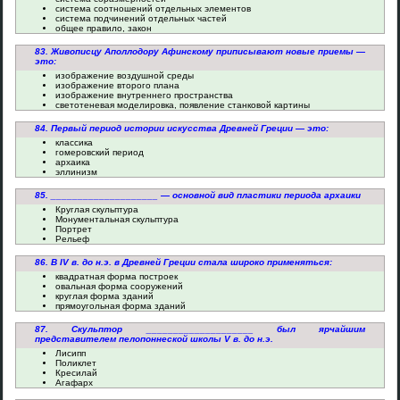
система соотношений отдельных элементов
система подчинений отдельных частей
общее правило, закон
83. Живописцу Аполлодору Афинскому приписывают новые приемы —
это:
изображение воздушной среды
изображение второго плана
изображение внутреннего пространства
светотеневая моделировка, появление станковой картины
84. Первый период истории искусства Древней Греции — это:
классика
гомеровский период
архаика
эллинизм
85. ____________________ — основной вид пластики периода архаики
Круглая скульптура
Монументальная скульптура
Портрет
Рельеф
86. В IV в. до н.э. в Древней Греции стала широко применяться:
квадратная форма построек
овальная форма сооружений
круглая форма зданий
прямоугольная форма зданий
87. Скульптор ____________________ был ярчайшим
представителем пелопоннеской школы V в. до н.э.
Лисипп
Поликлет
Кресилай
Агафарх