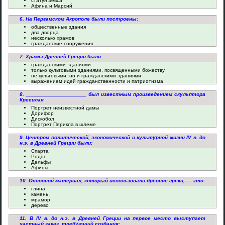
статуя Зевса
Афина и Марсий
6. На Пергамском Акрополе были построены:
общественные здания
два дворца
несколько храмов
гражданские сооружения
7. Храмы Древней Греции были:
гражданскими зданиями
только культовыми зданиями, посвященными божеству
не культовыми, но и гражданскими зданиями
выражением идей гражданственности и патриотизма
8. ____________________ был известным произведением скульптора
Кресилая
Портрет неизвестной дамы
Дорифор
Дискобол
Портрет Перикла в шлеме
9. Центром политической, экономической и культурной жизни IV в. до
н.э. в Древней Греции были:
Спарта
Родос
Дельфы
Афины
10. Основной материал, который использовали древние греки, — это:
глина
камень
мрамор
дерево
11. В IV в. до н.э. в Древней Греции на первое место выступает
частный заказ, требующий создания: