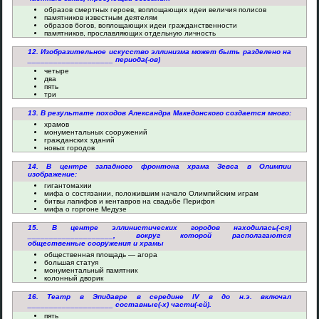
образов смертных героев, воплощающих идеи величия полисов
памятников известным деятелям
образов богов, воплощающих идеи гражданственности
памятников, прославляющих отдельную личность
12. Изобразительное искусство эллинизма может быть разделено на
____________________ периода(-ов)
четыре
два
пять
три
13. В результате походов Александра Македонского создается много:
храмов
монументальных сооружений
гражданских зданий
новых городов
14. В центре западного фронтона храма Зевса в Олимпии
изображение:
гигантомахии
мифа о состязании, положившим начало Олимпийским играм
битвы лапифов и кентавров на свадьбе Перифоя
мифа о горгоне Медузе
15. В центре эллинистических городов находилась(-ся)
____________________, вокруг которой располагаются
общественные сооружения и храмы
общественная площадь — агора
большая статуя
монументальный памятник
колонный дворик
16. Театр в Эпидавре в середине IV в до н.э. включал
____________________ составные(-х) части(-ей).
пять