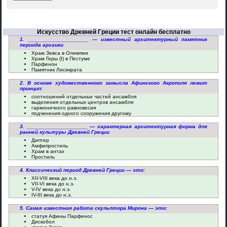
Искусство Древней Греции тест онлайн бесплатно
1. ____________________ — известный архитектурный памятник
периода архаики
Храм Зевса в Олимпии
Храм Геры (I) в Пестуме
Парфенон
Памятник Лисикрата
2. В основе художественного замысла Афинского Акрополя лежит
принцип:
соотношений отдельных частей ансамбля
выделения отдельных центров ансамбля
гармоничного равновесия
подчинения одного сооружения другому
3. ____________________ — характерная архитектурная форма для
ранней культуры Древней Греции
Диптер
Амфипростиль
Храм в антах
Простиль
4. Классический период Древней Греции — это:
XII-VIII века до н.э.
VII-VI века до н.э.
V-IV века до н.э.
IV-III века до н.э.
5. Самая известная работа скульптора Мирона — это:
статуя Афины Парфенос
Дискобол