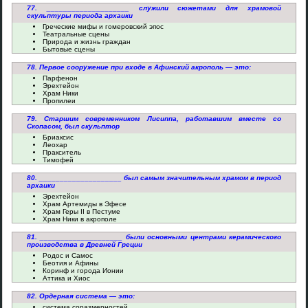
77. ____________________ служили сюжетами для храмовой
скульптуры периода архаики
Греческие мифы и гомеровский эпос
Театральные сцены
Природа и жизнь граждан
Бытовые сцены
78. Первое сооружение при входе в Афинский акрополь — это:
Парфенон
Эрехтейон
Храм Ники
Пропилеи
79. Старшим современником Лисиппа, работавшим вместе со
Скопасом, был скульптор
Бриаксис
Леохар
Пракситель
Тимофей
80. ____________________ был самым значительным храмом в период
архаики
Эрехтейон
Храм Артемиды в Эфесе
Храм Геры II в Пестуме
Храм Ники в акрополе
81. ____________________ были основными центрами керамического
производства в Древней Греции
Родос и Самос
Беотия и Афины
Коринф и города Ионии
Аттика и Хиос
82. Ордерная система — это:
система соразмерностей