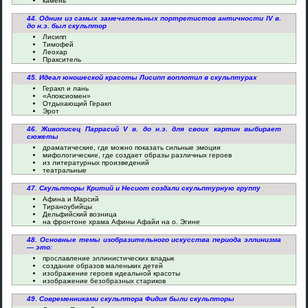
камень
44. Одним из самых замечательных портретистов античности IV в.
до н.э. был скульптор
Лисипп
Тимофей
Леохар
Пракситель
45. Идеал юношеской красоты Лисипп воплотил в скульптурах
Геракл и лань
«Апоксиомен»
Отдыхающий Геракл
Эрот
46. Живописец Паррасий V в. до н.э. для своих картин выбирает
сюжеты
драматические, где можно показать сильные эмоции
мифологические, где создает образы различных героев
из литературных произведений
театральные
47. Скульпторы Критий и Несиот создали скульптурную группу
Афина и Марсий
Тираноубийцы
Дельфийский возница
на фронтоне храма Афины Афайи на о. Эгине
48. Основные темы изобразительного искусства периода эллинизма
— это:
прославление эллинистических владык
создание образов маленьких детей
изображение героев идеальной красоты
изображение безобразных стариков
49. Современниками скульптора Фидия были скульпторы