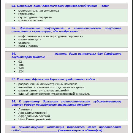
94. Основные виды пластических произведений Фидия — это:
монументальная скульптура
горельефы
скульптурные портреты
круглая пластика
95. Чрезвычайно популярными в эллинистическом искусстве
становятся скульптуры, где изображены:
мифологические и литературные персонажи
маленькие дети
старики
боги и богини
96. ____________________ метопы были выполнены для Парфенона
скульптором Фидием
92
106
148
124
97. Комплекс Афинского Акрополя представлял собой ...
разрозненный асимметричный комплекс
ансамбль, состоящий из отдельных построек
малые самостоятельные ансамбли
единый архитектурно-художественный ансамбль
98. К третьему большому эллинистическому художественному
центру Родосу принадлежит знаменитая статуя:
Лаокоона
Афродиты Книтской
Афродиты Милосской
Ники Самофракийской
99. Архитектурная композиция Фаросского маяка представляла
собой ____________________ уменьшающихся объема(-ов).