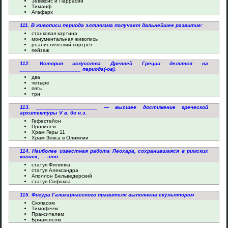
Зеввксис и Паррасий
Тиманф
Агафарх
111. В живописи периода эллинизма получает дальнейшее развитие:
станковая картина
монументальная живопись
реалистический портрет
пейзаж
112. История искусства Древней Греции делится на
____________________ периода(-ов).
два
четыре
пять
три
113. ____________________ — высшее достижение греческой
архитектуры V в. до н.э.
Гефестейон
Пропилеи
Храм Геры 11
Храм Зевса в Олимпии
114. Наиболее известная работа Леохара, сохранившаяся в римских
копиях, — это:
статуя Филиппа
статуя Александра
Аполлон Бельведерский
статуя Софокла
115. Фигура Галикарнасского правителя выполнена скульптором
Скопасом
Тимофеем
Праксителем
Бриаксисом