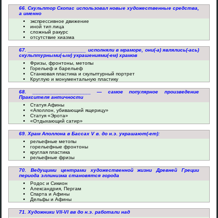
66. Скульптор Скопас использовал новые художественные средства,
а именно
экспрессивное движение
иной тип лица
сложный ракурс
отсутствие хиазма
67. ____________________ исполняли в мраморе, они(-а) являлись(-ась)
скульптурными(-ым) украшениями(-ем) храмов
Фризы, фронтоны, метопы
Горельеф и барельеф
Станковая пластика и скульптурный портрет
Круглую и монументальную пластику
68. ____________________ — самое популярное произведение
Праксителя античности
Статуя Афины
«Аполлон, убивающий ящерицу»
Статуя «Эрота»
«Отдыхающий сатир»
69. Храм Аполлона в Бассах V в. до н.э. украшают(-ет):
рельефные метопы
горельефные фронтоны
круглая пластика
рельефные фризы
70. Ведущими центрами художественной жизни Древней Греции
периода эллинизма становятся города
Родос и Сикион
Александрия, Пергам
Спарта и Афины
Дельфы и Афины
71. Художники VII-VI вв до н.э. работали над