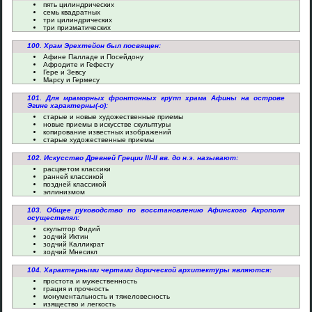
пять цилиндрических
семь квадратных
три цилиндрических
три призматических
100. Храм Эрехтейон был посвящен:
Афине Палладе и Посейдону
Афродите и Гефесту
Гере и Зевсу
Марсу и Гермесу
101. Для мраморных фронтонных групп храма Афины на острове
Эгине характерны(-о):
старые и новые художественные приемы
новые приемы в искусстве скульптуры
копирование известных изображений
старые художественные приемы
102. Искусство Древней Греции III-II вв. до н.э. называют:
расцветом классики
ранней классикой
поздней классикой
эллинизмом
103. Общее руководство по восстановлению Афинского Акрополя
осуществлял:
скульптор Фидий
зодчий Иктин
зодчий Калликрат
зодчий Мнесикл
104. Характерными чертами дорической архитектуры являются:
простота и мужественность
грация и прочность
монументальность и тяжеловесность
изящество и легкость