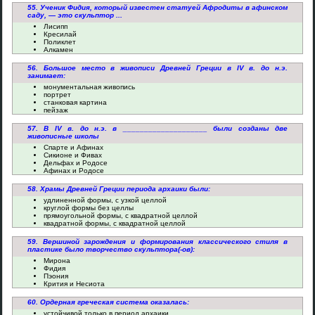
55. Ученик Фидия, который известен статуей Афродиты в афинском
саду, — это скульптор ...
Лисипп
Кресилай
Поликлет
Алкамен
56. Большое место в живописи Древней Греции в IV в. до н.э.
занимает:
монументальная живопись
портрет
станковая картина
пейзаж
57. В IV в. до н.э. в ____________________ были созданы две
живописные школы
Спарте и Афинах
Сикионе и Фивах
Дельфах и Родосе
Афинах и Родосе
58. Храмы Древней Греции периода архаики были:
удлиненной формы, с узкой целлой
круглой формы без целлы
прямоугольной формы, с квадратной целлой
квадратной формы, с квадратной целлой
59. Вершиной зарождения и формирования классического стиля в
пластике было творчество скульптора(-ов):
Мирона
Фидия
Пэония
Крития и Несиота
60. Ордерная греческая система оказалась:
устойчивой только в период архаики