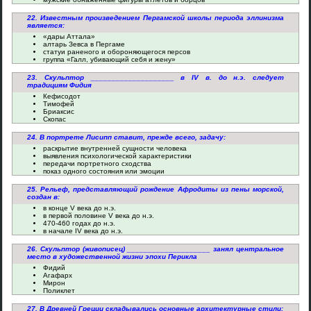
22. Известным произведением Пергамской школы периода эллинизма
является:
«дары Аттала»
алтарь Зевса в Пергаме
статуи раненого и обороняющегося персов
группа «Галл, убивающий себя и жену»
23. Скульптор ____________________ в IV в. до н.э. следует
традициям Фидия
Кефисодот
Тимофей
Бриаксис
Скопас
24. В портрете Лисипп ставит, прежде всего, задачу:
раскрытие внутренней сущности человека
выявления психологической характеристики
передачи портретного сходства
показ одного состояния или эмоции
25. Рельеф, представляющий рождение Афродиты из пены морской,
создан в:
в конце V века до н.э.
в первой половине V века до н.э.
470-460 годах до н.э.
в начале IV века до н.э.
26. Скульптор (живописец) ____________________ занял центральное
место в художественной жизни эпохи Перикла
Фидий
Агафарх
Мирон
Поликлет
27. В Древней Греции складывались основные архитектурные стили: