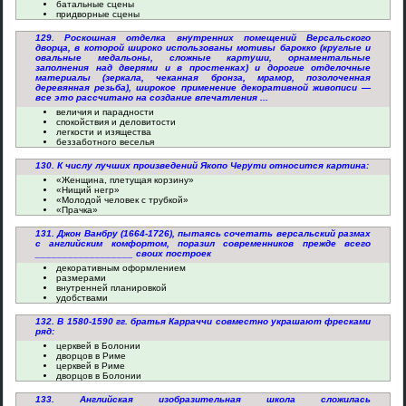
батальные сцены
придворные сцены
129. Роскошная отделка внутренних помещений Версальского
дворца, в которой широко использованы мотивы барокко (круглые и
овальные медальоны, сложные картуши, орнаментальные
заполнения над дверями и в простенках) и дорогие отделочные
материалы (зеркала, чеканная бронза, мрамор, позолоченная
деревянная резьба), широкое применение декоративной живописи —
все это рассчитано на создание впечатления ...
величия и парадности
спокойствия и деловитости
легкости и изящества
беззаботного веселья
130. К числу лучших произведений Якопо Черути относится картина:
«Женщина, плетущая корзину»
«Нищий негр»
«Молодой человек с трубкой»
«Прачка»
131. Джон Ванбру (1664-1726), пытаясь сочетать версальский размах
с английским комфортом, поразил современников прежде всего
__________________ своих построек
декоративным оформлением
размерами
внутренней планировкой
удобствами
132. В 1580-1590 гг. братья Карраччи совместно украшают фресками
ряд:
церквей в Болонии
дворцов в Риме
церквей в Риме
дворцов в Болонии
133. Английская изобразительная школа сложилась