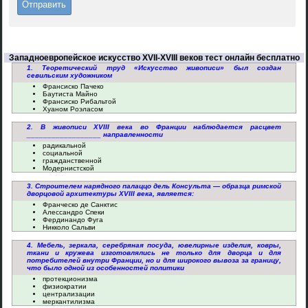
Западноевропейское искусство XVII-XVIII веков тест онлайн бесплатно
1. Теоретический труд «Искусство живописи» был создан
севильским художником
Франсиско Пачеко
Баутиста Майно
Франсиско Рибальтой
Хуаном Роэласом
2. В живописи XVIII века во Франции наблюдается расцвет
__________________ направленности
радикальной
социальной
гражданственной
Модернистской
3. Строителем нарядного палаццо дель Консульта — образца римской
дворцовой архитектуры XVIII века, является:
Франческо де Санктис
Алессандро Спеки
Фердинандо Фуга
Никколо Сальви
4. Мебель, зеркала, серебряная посуда, ювелирные изделия, ковры,
ткани и кружева изготовлялись не только для дворца и для
потребителей внутри Франции, но и для широкого вывоза за границу,
что было одной из особенностей политики
протекционизма
физиократии
централизации
меркантилизма