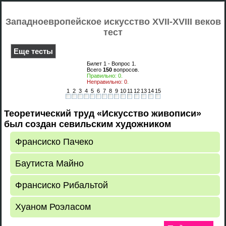
Западноевропейское искусство XVII-XVIII веков
тест
Еще тесты
Билет 1 - Вопрос
1
.
Всего
150
вопросов.
Правильно:
0
.
Неправильно:
0
.
1
2
3
4
5
6
7
8
9
10
11
12
13
14
15
Теоретический труд «Искусство живописи»
был создан севильским художником
Франсиско Пачеко
Баутиста Майно
Франсиско Рибальтой
Хуаном Роэласом