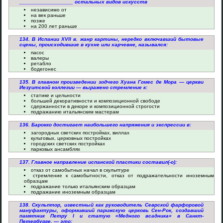
__________________ остальных видов искусств
независимо от
на век раньше
позже
на 200 лет раньше
134. В Испании XVII в. жанр картины, нередко включавший бытовые
сцены, происходившие в кухне или харчевне, назывался:
пасос
валеры
ретабло
бодегонес
135. В главном произведении зодчего Хуана Гомес де Мора — церкви
Иезуитской коллегии — выражено стремление к:
статике и цельности
большей декоративности и композиционной свободе
сдержанности в декоре и композиционной строгости
подражанию итальянским мастерам
136. Барокко достигает наибольшего напряжения и экспрессии в:
загородных светских постройках, виллах
культовых, церковных постройках
городских светских постройках
парковых ансамблях
137. Главное направление испанской пластики составил(-о):
отказ от самобытных начал в скульптуре
стремление к самобытности, отказ от подражательности иноземным
образцам
подражание только итальянским образцам
подражание иноземным образцам
138. Скульптор, известный как руководитель Севрской фарфоровой
мануфактуры, оформивший парижскую церковь Сен-Рок, создавший
памятник Петру I и статую «Медного всадника» в Санкт-
Петербурге, — это: