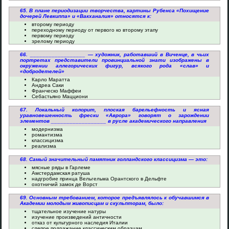
65. В плане периодизации творчества, картины Рубенса «Похищение
дочерей Левкиппа» и «Вакханалия» относятся к:
второму периоду
переходному периоду от первого ко второму этапу
первому периоду
зрелому периоду
66. __________________ — художник, работавший в Виченце, в чьих
портретах представители провинциальной знати изображены в
окружении аллегорических фигур, всякого рода «слав» и
«добродетелей»
Карло Маратта
Андреа Саки
Франческо Маффеи
Себастьяно Мацциони
67. Локальный колорит, плоская барельефность и ясная
уравновешенность фрески «Аврора» говорят о зарождении
элементов __________________ в русле академического направления
модернизма
романтизма
классицизма
реализма
68. Самый значительный памятник голландского классицизма — это:
мясные ряды в Гарлеме
Амстердамская ратуша
надгробие принца Вельгельма Орантского в Дельфте
охотничий замок де Ворст
69. Основным требованием, которое предъявлялось к обучавшимся в
Академии молодым живописцам и скульпторам, было:
тщательное изучение натуры
изучение произведений античности
отказ от культурного наследия Италии
слепое подражание классическим образцам