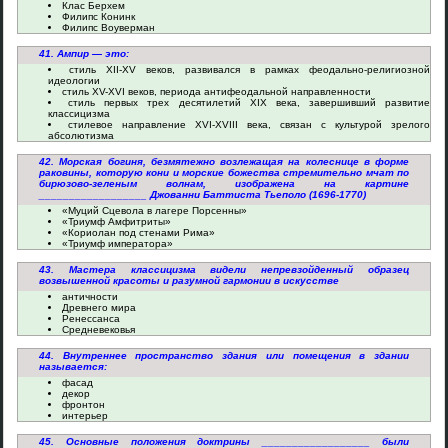
Клас Берхем
Филипс Конинк
Филипс Воуверман
41. Ампир — это:
стиль XII-XV веков, развивался в рамках феодально-религиозной
идеологии
стиль XV-XVI веков, периода антифеодальной направленности
стиль первых трех десятилетий XIX века, завершивший развитие
классицизма
стилевое направление XVI-XVIII века, связан с культурой зрелого
абсолютизма
42. Морская богиня, безмятежно возлежащая на колеснице в форме
раковины, которую кони и морские божества стремительно мчат по
бирюзово-зеленым волнам, изображена на картине
__________________ Джованни Баттиста Тьеполо (1696-1770)
«Муций Сцевола в лагере Порсенны»
«Триумф Амфитриты»
«Кориолан под стенами Рима»
«Триумф императора»
43. Мастера классицизма видели непревзойденный образец
возвышенной красоты и разумной гармонии в искусстве
античности
Древнего мира
Ренессанса
Средневековья
44. Внутреннее пространство здания или помещения в здании
называется:
фасад
декор
фронтон
интерьер
45. Основные положения доктрины __________________ были