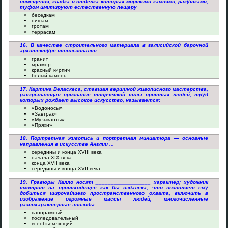
помещения, кладка и отделка которых морскими камнями, ракушками,
туфом имитируют естественную пещеру
беседкам
нишам
гротам
террасам
16. В качестве строительного материала в галисийской барочной
архитектуре использовался:
гранит
мрамор
красный кирпич
белый камень
17. Картина Веласкеса, ставшая вершиной живописного мастерства,
раскрывающая признание творческой силы простых людей, труд
которых рождает высокое искусство, называется:
«Водоносы»
«Завтрак»
«Музыканты»
«Пряхи»
18. Портретная живопись и портретная миниатюра — основные
направления в искусстве Англии ...
середины и конца XVIII века
начала XIX века
конца XVII века
середины и конца XVII века
19. Гравюры Калло носят __________________ характер; художник
смотрит на происходящее как бы издалека, что позволяет ему
добиться широчайшего пространственного охвата, включить в
изображение огромные массы людей, многочисленные
разнохарактерные эпизоды
панорамный
последовательный
всеобъемлющий