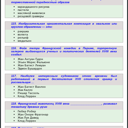
торжественной парадностью образов
карандашного рисунка
пастели
масляной живописи
резцовой гравюры
115. Изобразительная орнаментальная композиция в овальном или
круглом обрамлении — это:
ракушка
волюта
рельеф
медальон
116. Фойе тетра Французской комедии в Париже, портретную
галерею выдающихся ученых и политических деятелей XVIII века
создал:
Жан Антуан Гудон
Этьен Морис Фальконе
Жан Батист Лемуан
Эдмон Бушардон
117. Наиболее интересным художником этого времени был
работавший в первые десятилетия XVII столетия гравер и
рисовальщик ...
Жан Батист Ванлоо
Жак Калло
Ришар Тассель
Клод Лоррен
118. Французский живописец XVIII века __________________, развивал
тематику древних руин
Гюбер Робер
Жан Оноре Фрагонар
Жак Луи Давид
Клод Лоррен