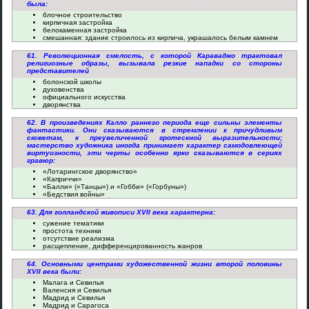
была:
блочное строительство
кирпичная застройка
белокаменная застройка
смешанная: здание строилось из кирпича, украшалось белым камнем
61. Революционная смелость, с которой Караваджо трактовал
религиозные образы, вызывала резкие нападки со стороны
представителей
болонской школы
духовенства
официального искусства
дворянства
62. В произведениях Калло раннего периода еще сильны элементы
фантастики. Они сказываются в стремлении к причудливым
сюжетам, к преувеличенной гротескной выразительности;
мастерство художника иногда принимает характер самодовлеющей
виртуозности, эти черты особенно ярко сказываются в сериях
гравюр:
«Лотарингское дворянство»
«Каприччи»
«Балли» («Танцы») и «Гобби» («Горбуны»)
«Бедствия войны»
63. Для голландской живописи XVII века характерна:
сужение тематики
простота техники
отсутствие реализма
расщепление, дифференцированность жанров
64. Основными центрами художественной жизни второй половины
XVII века были:
Малага и Севилья
Валенсия и Севилья
Мадрид и Севилья
Мадрид и Сарагоса