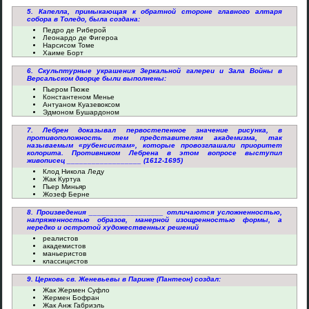
5. Капелла, примыкающая к обратной стороне главного алтаря
собора в Толедо, была создана:
Педро де Риберой
Леонардо де Фигероа
Нарсисом Томе
Хаиме Борт
6. Скульптурные украшения Зеркальной галереи и Зала Войны в
Версальском дворце были выполнены:
Пьером Пюже
Константеном Менье
Антуаном Куазевоксом
Эдмоном Бушардоном
7. Лебрен доказывал первостепенное значение рисунка, в
противоположность тем представителям академизма, так
называемым «рубенсистам», которые провозглашали приоритет
колорита. Противником Лебрена в этом вопросе выступил
живописец __________________ (1612-1695)
Клод Никола Леду
Жак Куртуа
Пьер Миньяр
Жозеф Берне
8. Произведения __________________ отличаются усложненностью,
напряженностью образов, манерной изощренностью формы, а
нередко и остротой художественных решений
реалистов
академистов
маньеристов
классицистов
9. Церковь св. Женевьевы в Париже (Пантеон) создал:
Жак Жермен Суфло
Жермен Бофран
Жак Анж Габриэль