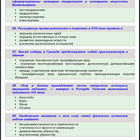
сформулированы немецким теоретиком и историком искусства
Винкельманом
постмодернизма
модернизма
неоклассицизма
классицизма
46. Расширение промышленности и торговли в XVII веке привело к:
подъему религиозных идей
подъему естественных и точных наук
развитию прикладных искусств
усилению религиозных отношений
47. Фасад собора в Гранаде представляет собой приставленную к
зданию
огромную трехпролетную триумфальную арку
огромную многоуровневую конструкцию, дополненную декоративными
элементами
аркаду, отделанную красным полированным гранитом
триумфальную арку, украшенную гербом, принадлежащую королю
Испании
48. «Ему в Англии принадлежит честь открытия истинных
принципов пейзажа», — говорил о Ричарде Уилсоне величайший
пейзажист XIX века:
Констебл
Коро
Моне
Сезанн
49. Наибольшее внимание и всю силу своей фантазии испанские
зодчие отдают:
безорнаментальности и лаконичности
статичности и простоте композиции
декоративному убранству
внутреннему убранству