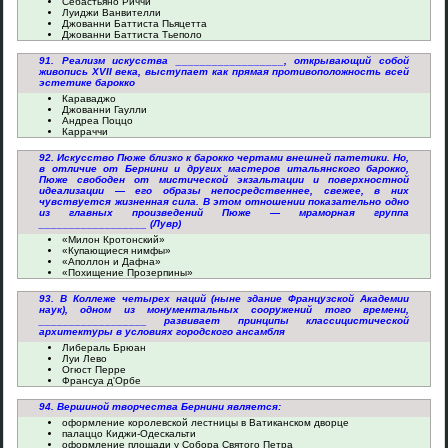
Себастьяно Риччи
Луиджи Ванвителли
Джованни Баттиста Пьяцетта
Джованни Баттиста Тьеполо
91. Реализм искусства __________________, открывающий собой
живопись XVII века, выступает как прямая противоположность всей
эстетике барокко
Караваджо
Джованни Гаулли
Андреа Поццо
Карраччи
92. Искусство Пюже близко к барокко чертами внешней патетики. Но,
в отличие от Бернини и других мастеров итальянского барокко,
Пюже свободен от мистической экзальтации и поверхностной
идеализации — его образы непосредственнее, свежее, в них
чувствуется жизненная сила. В этом отношении показательно одно
из главных произведений Пюже — мраморная группа
__________________ (Лувр)
«Милон Кротонский»
«Купающиеся нимфы»
«Аполлон и Дафна»
«Похищение Прозерпины»
93. В Коллеже четырех наций (ныне здание Французской Академии
наук), одном из монументальных сооружений того времени,
__________________ развивает принципы классицистической
архитектуры в условиях городского ансамбля
Либераль Брюан
Луи Лево
Огюст Перре
Франсуа д'Орбе
94. Вершиной творчества Бернини является:
оформление королевской лестницы в Ватиканском дворце
палаццо Киджи-Одескальти
оформление площади у Собора Святого Петра