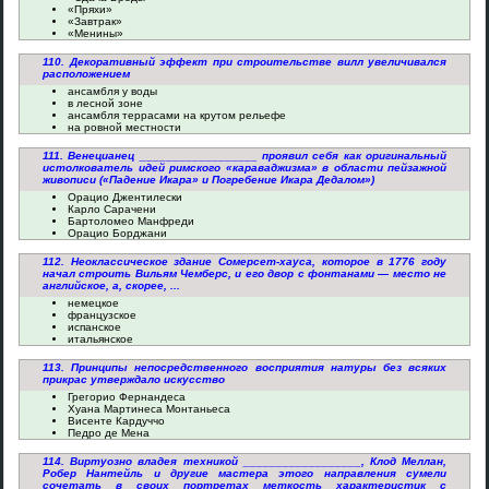
«Пряхи»
«Завтрак»
«Менины»
110. Декоративный эффект при строительстве вилл увеличивался
расположением
ансамбля у воды
в лесной зоне
ансамбля террасами на крутом рельефе
на ровной местности
111. Венецианец __________________ проявил себя как оригинальный
истолкователь идей римского «караваджизма» в области пейзажной
живописи («Падение Икара» и Погребение Икара Дедалом»)
Орацио Джентилески
Карло Сарачени
Бартоломео Манфреди
Орацио Борджани
112. Неоклассическое здание Сомерсет-хауса, которое в 1776 году
начал строить Вильям Чемберс, и его двор с фонтанами — место не
английское, а, скорее, ...
немецкое
французское
испанское
итальянское
113. Принципы непосредственного восприятия натуры без всяких
прикрас утверждало искусство
Грегорио Фернандеса
Хуана Мартинеса Монтаньеса
Висенте Кардуччо
Педро де Мена
114. Виртуозно владея техникой __________________, Клод Меллан,
Робер Нантейль и другие мастера этого направления сумели
сочетать в своих портретах меткость характеристик с