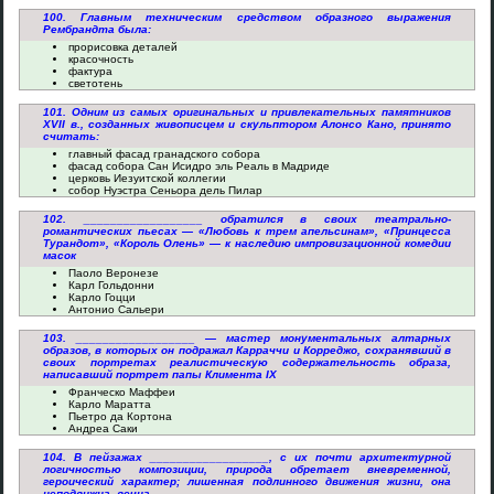
100. Главным техническим средством образного выражения
Рембрандта была:
прорисовка деталей
красочность
фактура
светотень
101. Одним из самых оригинальных и привлекательных памятников
XVII в., созданных живописцем и скульптором Алонсо Кано, принято
считать:
главный фасад гранадского собора
фасад собора Сан Исидро эль Реаль в Мадриде
церковь Иезуитской коллегии
собор Нуэстра Сеньора дель Пилар
102. __________________ обратился в своих театрально-
романтических пьесах — «Любовь к трем апельсинам», «Принцесса
Турандот», «Король Олень» — к наследию импровизационной комедии
масок
Паоло Веронезе
Карл Гольдонни
Карло Гоцци
Антонио Сальери
103. __________________ — мастер монументальных алтарных
образов, в которых он подражал Карраччи и Корреджо, сохранявший в
своих портретах реалистическую содержательность образа,
написавший портрет папы Климента IX
Франческо Маффеи
Карло Маратта
Пьетро да Кортона
Андреа Саки
104. В пейзажах __________________, с их почти архитектурной
логичностью композиции, природа обретает вневременной,
героический характер; лишенная подлинного движения жизни, она
неподвижна, вечна