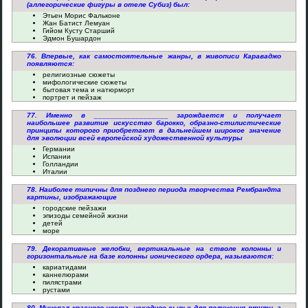
(аллегорические фигуры в отеле Субиз) был:
Этьен Морис Фальконе
Жан Батист Лемуан
Гийом Кусту Старший
Эдмон Бушардон
76. Впервые, как самостоятельные жанры, в живописи Караваджо
появляются:
религиозные сюжеты
мифологические сюжеты
бытовая тема и натюрморт
портрет и пейзаж
77. Именно в __________________ зарождается и получает
наибольшее развитие искусство барокко, образно-стилистические
принципы которого приобретают в дальнейшем широкое значение
для эволюции всей европейской художественной культуры
Германии
Испании
Голландии
Италии
78. Наиболее типичны для позднего периода творчества Рембрандта
картины, изображающие
городские пейзажи
эпизоды семейной жизни
детей
море
79. Декоративные желобки, вертикальные на стволе колонны и
горизонтальные на базе колонны ионического ордера, называются:
кариатидами
каннелюрами
пилястрами
рустами
80. Минерал красного цвета, исходное сырье для получения ртути, а