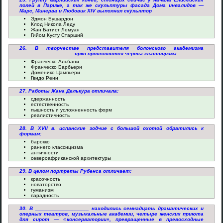
полей в Париже, а так же скульптуры фасада Дома инвалидов —
Марс, Минерва и Людовик XIV выполнил скульптор
Эдмон Бушардон
Клод Никола Леду
Жан Батист Лемуан
Гийом Кусту Старший
26. В творчестве представителя болонского академизма
__________________ ярко проявляются черты классицизма
Франческо Альбани
Франческо Барбьери
Доменико Цампьери
Гвидо Рени
27. Работы Жана Делькура отличала:
сдержанность
естественность
пышность и усложненность форм
реалистичность
28. В XVII в. испанские зодчие с большой охотой обратились к
формам:
барокко
раннего классицизма
античности
североафриканской архитектуры
29. В целом портреты Рубенса отличает:
красочность
новаторство
гуманизм
парадность
30. В __________________ находились семнадцать драматических и
оперных театров, музыкальные академии, четыре женских приюта
для сирот — «консерватории», превращенные в превосходные