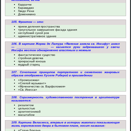
Карраччи
Караваджо
Гвидо Рени
Доменикино
105. Фронтон — это:
прием деления пространства
треугольное завершение фасада здания
неглубокий сухой ров
административное здание
106. В картине Жоржа де Латура «Явление ангела св. Иосифу» ангел
— __________________ — касается руки задремавшего у свечи
Иосифа жестом одновременно властным и нежным
фантастическое существо
стройная девочка
прекрасный юноша
мудрый старец
107. Сочетание принципов портретного и сюжетного жанровых
образов отображено Хусепе Риберой в произведении
«Хромоножка»
«Слепой музыкант»
«Мученичество св. Варфоломея»
«Св. Инесса»
108. Соразмерность художественного построения в архитектуре
называется:
ризалитом
цельностью
архитектоникой
масштабом
109. Картина Веласкеса, впервые в истории живописи показывающая
жизнь королевского двора в бытовом плане, носит название:
«Сдача Бреды»