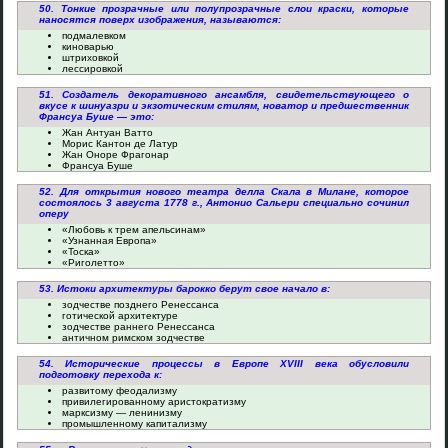
50. Тонкие прозрачные или полупрозрачные слои краски, которые
наносятся поверх изображения, называются:
подмалевком
киноварью
штриховкой
лессировкой
51. Создатель декоративного ансамбля, свидетельствующего о
вкусе к шинуазри и экзотическим стилям, новатор и предшественник
Франсуа Буше — это:
Жан Антуан Ватто
Морис Кантон де Латур
Жан Оноре Фрагонар
Франсуа Буше
52. Для открытия нового театра делла Скала в Милане, которое
состоялось 3 августа 1778 г., Антонио Сальери специально сочинил
оперу
«Любовь к трем апельсинам»
«Узнанная Европа»
«Тоска»
«Риголетто»
53. Истоки архитектуры барокко берут свое начало в:
зодчестве позднего Ренессанса
готической архитектуре
зодчестве раннего Ренессанса
античном римском зодчестве
54. Исторические процессы в Европе XVIII века обусловили
подготовку перехода к:
развитому феодализму
привилегированному аристократизму
марксизму — ленинизму
промышленному капитализму