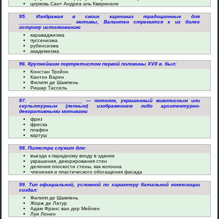
церковь Сант Андреа аль Квиринале
95. Изображая в своих картинах традиционные для
__________________ мотивы, Валантен стремится к их более
острому истолкованию
караваджизма
пуссенизма
рубенсизма
академизма
96. Крупнейшим портретистом первой половины XVII в. был:
Констан Тройон
Кантон Варен
Филипп де Шампень
Ришар Тассель
97. __________________ — потолок, украшенный живописным или
скульптурным (лепным) изображением либо архитектурно-
декоративными мотивами
фриз
фреска
плафон
картуш
98. Пилястра служит для:
въезда к парадному входу в здание
украшения, декорирования стен
деления плоскости стены, как колонна
членения и пластического обогащения фасада
99. Тип официальной, условной по характеру батальной композиции
создал:
Филипп де Шампень
Жорж де Латур
Адам Франс ван дер Мейлен
Луи Ленен