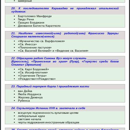
камерный
20. К последователям Караваджо не принадлежал итальянский
художник:
Бартоломео Манфреди
Гвидо Рени
Орацио Борджани
Джованни Батиста Караччоло
21. Наиболее известной(-ыми) работой(-ами) Франсиско Эрреры
Старшего является(-ются):
«Мученичество св. Варфоломея»
«Св. Инесса»
«Поклонение пастухов»
«Св. Василий Великий» и «Видение св. Василия»
22. Образцами работ Симона Вуэ могут служить __________________
(Брюссель), «Принесение во храм» (Лувр), «Геркулес среди богов
Олимпа» (Эрмитаж)
«Св. Карл Борромей»
«Св. Иосиф-плотник»
«Отречение Петра»
«Рождество»«Рождество»
23. Парадный портрет Карла I принадлежит кисти
ван Дейка
Якоба Иорданса
Жерома Дюкенуа
Рубенса
24. Скульптура Испании XVII в. заключала в себе
всецелую подчиненность культовым целям
либеральные идеи
светские начала
черты подражания иностранным образцам
25. Группу марлийских коней, стоящих сейчас у начала Елисейских