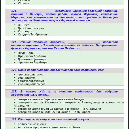
XVII века
XIII века
124. __________________ — живописец, уроженец северной Германии,
живший в Венеции, автор работ «Ссора Игроков», «наказание
Марсия», чье творчество за несколько лет проделало быструю
эволюцию от бытового жанра к барочной живописи
Ян Лисс
Дирк Ван Бабюрен
Хортхорст
Хендрик Тербрюгген
125. Ученик Лодовико Карраччи, __________________, является
автором картины «Погребение и взятие на небо св. Петрониллы»,
фрески «Аврора» в римском Казино Людовизи
Гвидо Рени
Франческо Альбани
Доменико Цампьери
Франческо Барбьери
126. Свою деятельность просветители рассматривали как:
пропагандистскую
социальную
общечеловеческую
узко национальную
127. В начале XVII в. в Испании выделились две ведущие
художественные школы:
северная школа в Лериде и южная — в Толедо
северная школа Кастилии с центром в Вальядолиде и южная — в
Андалузии
северная школа в Сан-Себастьяне и южная — в Андалузии
северная школа в Паленсии и южная — в Линаресе
128. Пастораль — жанр живописи, который рисует:
религиозные сцены
картины природы или сцены сельского быта