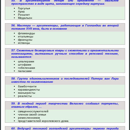
55. В архитектурном декоре или орнаменте — овальное
пространство в виде щита, занимающее середину картуша:
Горгулья
Арка
Ризалит
Медальон
56. Мастера — архитекторы, работающие в Голландии во второй
половине XVII века, были в основном
фламандцы
итальянцы
французы
испанцы
57. Сюжетные безворсовые ковры с сюжетными и орнаментальными
композициями, вытканные ручным способом в репсовой технике,
называются:
шпалерами
штофами
гобеленами
паласами
58. Группа единомышленников и последователей Питера ван Лара
известна по наименованию
бамбоччанти
караванджисты
маньеристы
реалисты
59. В поздний период творчества Веласкес создавал портреты,
главным образом, ...
священнослужителей
членов своей семьи
ремесленников
представителей королевского дома
60. Ведущей техникой голландской архитектуры первого периода