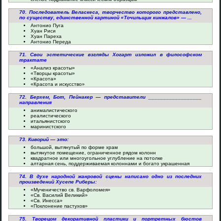
70. Последователь Веласкеса, творчество которого представлено,
по существу, единственной картиной «Точильщик кинжалов» — ...
Антонио Пуга
Хуан Риси
Хуан Пареха
Антонио Переда
71. Свои эстетические взгляды Хогарт изложил в философском
трактате
«Анализ красоты»
«Творцы красоты»
«Красота»
«Красота и искусство»
72. Берхем, Бот, Пейнакер — представители __________________
направления
анималистического
реалистического
итальянистского
маринистского
73. Киворий — это:
большой, вытянутый по форме храм
вытянутое помещение, ограниченное рядом колонн
квадратное или многоугольное углубление на потолке
алтарная сень, поддерживаемая колоннами и богато украшенная
74. В духе народной жанровой сцены написано одно из последних
произведений Хусепе Риберы:
«Мученичество св. Варфоломея»
«Св. Василий Великий»
«Св. Инесса»
«Поклонение пастухов»
75. Творецом декоративной пластики и портретных бюстов