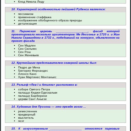
Клод Никола Леду
10. Характерной особенностью пейзажей Рубенса является:
пессимизм
применение стаффажа
изображение обобщенного образа природы
детализация
11. Парижская церковь __________________, фасад которой
проектировали несколько архитекторов: Ме Йессонье в 1720 г. и Жан
Никола Сервандони в 1732 г., победивший на конкурсе, объявленном на
проект фасада
Сен Мадлен
Сен Сюльпис
Сен Рош
Сен Женевьев
12. Крупнейшим представителем северной школы был:
Педро де Мена
Грегорио Фернандес
Алонсо Кано
Хуан Мартинес Монтаньес
13. Рельеф «Лев I и Атилла» расположен в:
соборе Святого Петра
палаццо Киджи-Одескальки
палаццо Барберини
церкви Сант Аньезе
14. Художник для Пуссена — это прежде всего ...
ремесленник
придворный
мыслитель
поэт
15. К искусственным __________________ относятся парковые