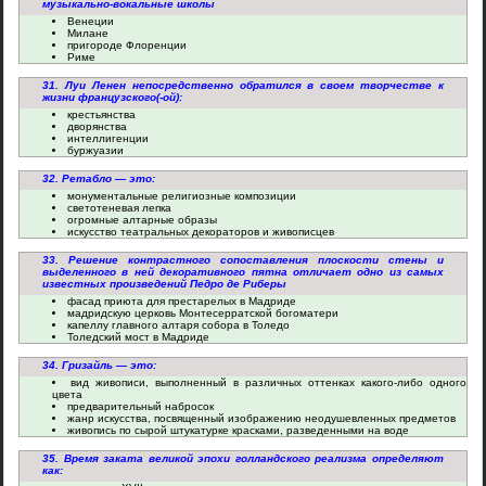
музыкально-вокальные школы
Венеции
Милане
пригороде Флоренции
Риме
31. Луи Ленен непосредственно обратился в своем творчестве к
жизни французского(-ой):
крестьянства
дворянства
интеллигенции
буржуазии
32. Ретабло — это:
монументальные религиозные композиции
светотеневая лепка
огромные алтарные образы
искусство театральных декораторов и живописцев
33. Решение контрастного сопоставления плоскости стены и
выделенного в ней декоративного пятна отличает одно из самых
известных произведений Педро де Риберы
фасад приюта для престарелых в Мадриде
мадридскую церковь Монтесерратской богоматери
капеллу главного алтаря собора в Толедо
Толедский мост в Мадриде
34. Гризайль — это:
вид живописи, выполненный в различных оттенках какого-либо одного
цвета
предварительный набросок
жанр искусства, посвященный изображению неодушевленных предметов
живопись по сырой штукатурке красками, разведенными на воде
35. Время заката великой эпохи голландского реализма определяют
как: