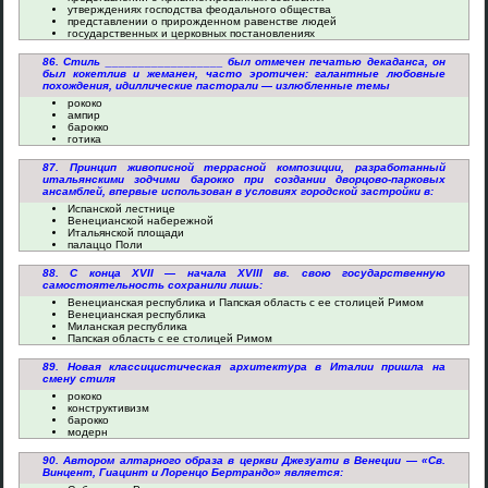
утверждениях господства феодального общества
представлении о прирожденном равенстве людей
государственных и церковных постановлениях
86. Стиль __________________ был отмечен печатью декаданса, он
был кокетлив и жеманен, часто эротичен: галантные любовные
похождения, идиллические пасторали — излюбленные темы
рококо
ампир
барокко
готика
87. Принцип живописной террасной композиции, разработанный
итальянскими зодчими барокко при создании дворцово-парковых
ансамблей, впервые использован в условиях городской застройки в:
Испанской лестнице
Венецианской набережной
Итальянской площади
палаццо Поли
88. С конца XVII — начала XVIII вв. свою государственную
самостоятельность сохранили лишь:
Венецианская республика и Папская область с ее столицей Римом
Венецианская республика
Миланская республика
Папская область с ее столицей Римом
89. Новая классицистическая архитектура в Италии пришла на
смену стиля
рококо
конструктивизм
барокко
модерн
90. Автором алтарного образа в церкви Джезуати в Венеции — «Св.
Винцент, Гиацинт и Лоренцо Бертрандо» является: