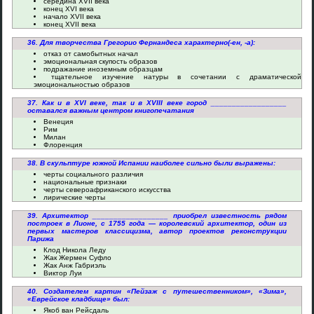
середина XVII века
конец XVI века
начало XVII века
конец XVII века
36. Для творчества Грегорио Фернандеса характерно(-ен, -а):
отказ от самобытных начал
эмоциональная скупость образов
подражание иноземным образцам
тщательное изучение натуры в сочетании с драматической
эмоциональностью образов
37. Как и в XVI веке, так и в XVIII веке город __________________
оставался важным центром книгопечатания
Венеция
Рим
Милан
Флоренция
38. В скульптуре южной Испании наиболее сильно были выражены:
черты социального различия
национальные признаки
черты североафриканского искусства
лирические черты
39. Архитектор __________________ приобрел известность рядом
построек в Лионе, с 1755 года — королевский архитектор, один из
первых мастеров классицизма, автор проектов реконструкции
Парижа
Клод Никола Леду
Жак Жермен Суфло
Жак Анж Габриэль
Виктор Луи
40. Создателем картин «Пейзаж с путешественником», «Зима»,
«Еврейское кладбище» был:
Якоб ван Рейсдаль