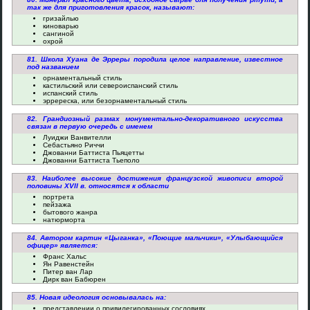
так же для приготовления красок, называют:
гризайлью
киноварью
сангиной
охрой
81. Школа Хуана де Эрреры породила целое направление, известное
под названием
орнаментальный стиль
кастильский или североиспанский стиль
испанский стиль
эрререска, или безорнаментальный стиль
82. Грандиозный размах монументально-декоративного искусства
связан в первую очередь с именем
Луиджи Ванвителли
Себастьяно Риччи
Джованни Баттиста Пьяцетты
Джованни Баттиста Тьеполо
83. Наиболее высокие достижения французской живописи второй
половины XVII в. относятся к области
портрета
пейзажа
бытового жанра
натюрморта
84. Автором картин «Цыганка», «Поющие мальчики», «Улыбающийся
офицер» является:
Франс Хальс
Ян Равенстейн
Питер ван Лар
Дирк ван Бабюрен
85. Новая идеология основывалась на:
представлении о привилегированных сословиях