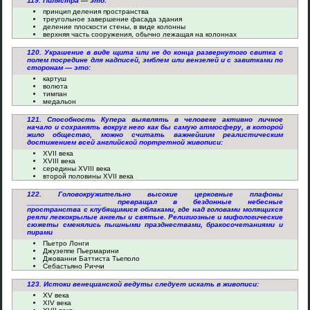
119. Пилястра — это:
принцип деления пространства
треугольное завершение фасада здания
деление плоскости стены, в виде колонны
верхняя часть сооружения, обычно лежащая на колоннах
120. Украшение в виде щита или не до конца развернутого свитка с
полем посредине для надписей, эмблем или вензелей и с завитками по
сторонам — это:
картуш
волюта
тимпан
медальон
121. Способность Купера выявлять в человеке активно личное
начало и сохранять вокруг него как бы самую атмосферу, в которой
жило общество, можно считать важнейшим реалистическим
достижением всей английской портретной живописи:
XVII века
XVIII века
середины XVIII века
второй половины XVII века
122. Головокружительно высокие церковные плафоны
__________________ превращал в бездонные небесные
пространства с клубящимися облаками, где над головами молящихся
реяли легкокрылые ангелы и святые. Религиозные и мифологические
сюжеты сменялись пышными празднествами, бракосочетаниями и
пирами
Пьетро Лонги
Джузеппе Пьермарини
Джованни Баттиста Тьеполо
Себастьяно Риччи
123. Истоки венецианской ведуты следует искать в живописи:
XV века
XIV века