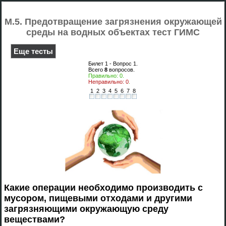
М.5. Предотвращение загрязнения окружающей
среды на водных объектах тест ГИМС
Еще тесты
Билет 1 - Вопрос
1
.
Всего
8
вопросов.
Правильно:
0
.
Неправильно:
0
.
1
2
3
4
5
6
7
8
Какие операции необходимо производить с
мусором, пищевыми отходами и другими
загрязняющими окружающую среду
веществами?