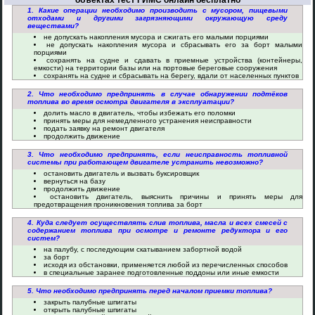
объектах тест ГИМС онлайн бесплатно
1. Какие операции необходимо производить с мусором, пищевыми
отходами и другими загрязняющими окружающую среду
веществами?
не допускать накопления мусора и сжигать его малыми порциями
не допускать накопления мусора и сбрасывать его за борт малыми
порциями
сохранять на судне и сдавать в приемные устройства (контейнеры,
емкости) на территории базы или на портовые береговые сооружения
сохранять на судне и сбрасывать на берегу, вдали от населенных пунктов
2. Что необходимо предпринять в случае обнаружении подтёков
топлива во время осмотра двигателя в эксплуатации?
долить масло в двигатель, чтобы избежать его поломки
принять меры для немедленного устранения неисправности
подать заявку на ремонт двигателя
продолжить движение
3. Что необходимо предпринять, если неисправность топливной
системы при работающем двигателе устранить невозможно?
остановить двигатель и вызвать буксировщик
вернуться на базу
продолжить движение
остановить двигатель, выяснить причины и принять меры для
предотвращения проникновения топлива за борт
4. Куда следует осуществлять слив топлива, масла и всех смесей с
содержанием топлива при осмотре и ремонте редуктора и его
систем?
на палубу, с последующим скатыванием забортной водой
за борт
исходя из обстановки, применяется любой из перечисленных способов
в специальные заранее подготовленные поддоны или иные емкости
5. Что необходимо предпринять перед началом приемки топлива?
закрыть палубные шпигаты
открыть палубные шпигаты