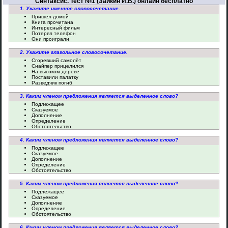
Синтаксис. Тест №1 (Заикин И.В.) онлайн бесплатно
1. Укажите именное словосочетание.
Пришёл домой
Книга прочитана
Интересный фильм
Потерял телефон
Они проиграли
2. Укажите глагольное словосочетание.
Сгоревший самолёт
Снайпер прицелился
На высоком дереве
Поставили палатку
Разведчик погиб
3. Каким членом предложения является выделенное слово?
Подлежащее
Сказуемое
Дополнение
Определение
Обстоятельство
4. Каким членом предложения является выделенное слово?
Подлежащее
Сказуемое
Дополнение
Определение
Обстоятельство
5. Каким членом предложения является выделенное слово?
Подлежащее
Сказуемое
Дополнение
Определение
Обстоятельство
6. Каким членом предложения является выделенное слово?