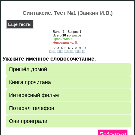
Синтаксис. Тест №1 (Заикин И.В.)
Еще тесты
Билет 1 - Вопрос
1
.
Всего
10
вопросов.
Правильно:
0
.
Неправильно:
0
.
1
2
3
4
5
6
7
8
9
10
Укажите именное словосочетание.
Пришёл домой
Книга прочитана
Интересный фильм
Потерял телефон
Они проиграли
Подсказка