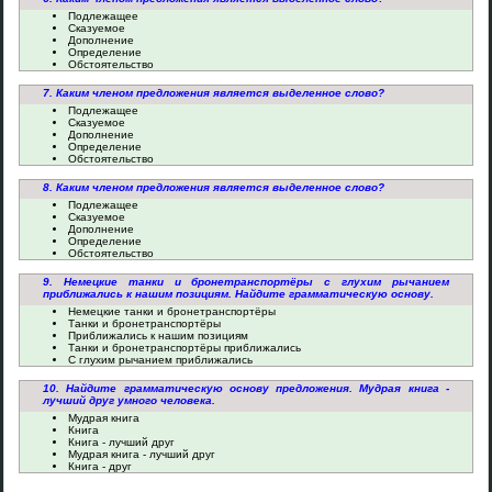
Подлежащее
Сказуемое
Дополнение
Определение
Обстоятельство
7. Каким членом предложения является выделенное слово?
Подлежащее
Сказуемое
Дополнение
Определение
Обстоятельство
8. Каким членом предложения является выделенное слово?
Подлежащее
Сказуемое
Дополнение
Определение
Обстоятельство
9. Немецкие танки и бронетранспортёры с глухим рычанием
приближались к нашим позициям. Найдите грамматическую основу.
Немецкие танки и бронетранспортёры
Танки и бронетранспортёры
Приближались к нашим позициям
Танки и бронетранспортёры приближались
С глухим рычанием приближались
10. Найдите грамматическую основу предложения. Мудрая книга -
лучший друг умного человека.
Мудрая книга
Книга
Книга - лучший друг
Мудрая книга - лучший друг
Книга - друг