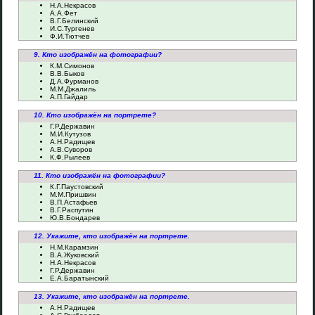
Н.А.Некрасов
А.А.Фет
В.Г.Белинский
И.С.Тургенев
Ф.И.Тютчев
9. Кто изображён на фотографии?
К.М.Симонов
В.В.Быков
Д.А.Фурманов
М.М.Джалиль
А.П.Гайдар
10. Кто изображён на портрете?
Г.Р.Державин
М.И.Кутузов
А.Н.Радищев
А.В.Суворов
К.Ф.Рылеев
11. Кто изображён на фотографии?
К.Г.Паустовский
М.М.Пришвин
В.П.Астафьев
В.Г.Распутин
Ю.В.Бондарев
12. Укажите, кто изображён на портрете.
Н.М.Карамзин
В.А.Жуковский
Н.А.Некрасов
Г.Р.Державин
Е.А.Баратынский
13. Укажите, кто изображён на портрете.
А.Н.Радищев