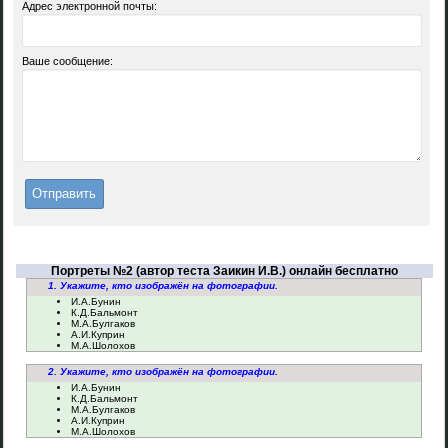
Адрес электронной почты:
Ваше сообщение:
Портреты №2 (автор теста Заикин И.В.) онлайн бесплатно
1. Укажите, кто изображён на фотографии.
И.А.Бунин
К.Д.Бальмонт
М.А.Булгаков
А.И.Куприн
М.А.Шолохов
2. Укажите, кто изображён на фотографии.
И.А.Бунин
К.Д.Бальмонт
М.А.Булгаков
А.И.Куприн
М.А.Шолохов