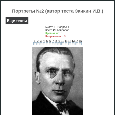
Портреты №2 (автор теста Заикин И.В.)
Еще тесты
Билет 1 - Вопрос
1
.
Всего
25
вопросов.
Правильно:
0
.
Неправильно:
0
.
1
2
3
4
5
6
7
8
9
10
11
12
13
14
15