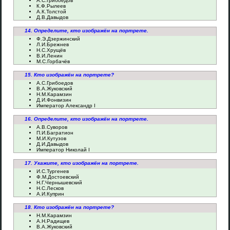
А.С.Грибоедов
К.Ф.Рылеев
А.К.Толстой
Д.В.Давыдов
14. Определите, кто изображён на портрете.
Ф.Э.Дзержинский
Л.И.Брежнев
Н.С.Хрущёв
В.И.Ленин
М.С.Горбачёв
15. Кто изображён на портрете?
А.С.Грибоедов
В.А.Жуковский
Н.М.Карамзин
Д.И.Фонвизин
Император Александр I
16. Определите, кто изображён на портрете.
А.В.Суворов
П.И.Багратион
М.И.Кутузов
Д.И.Давыдов
Император Николай I
17. Укажите, кто изображён на портрете.
И.С.Тургенев
Ф.М.Достоевский
Н.Г.Чернышевский
Н.С.Лесков
А.И.Куприн
18. Кто изображён на портрете?
Н.М.Карамзин
А.Н.Радищев
В.А.Жуковский