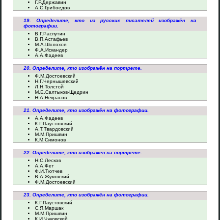
Г.Р.Державин
А.С.Грибоедов
19. Определите, кто из русских писателей изображён на
фотографии.
В.Г.Распутин
В.П.Астафьев
М.А.Шолохов
Ф.А.Искандер
А.А.Фадеев
20. Определите, кто изображён на портрете.
Ф.М.Достоевский
Н.Г.Чернышевский
Л.Н.Толстой
М.Е.Салтыков-Щедрин
Н.А.Некрасов
21. Определите, кто изображён на фотографии.
А.А.Фадеев
К.Г.Паустовский
А.Т.Твардовский
М.М.Пришвин
К.М.Симонов
22. Определите, кто изображён на портрете.
Н.С.Лесков
А.А.Фет
Ф.И.Тютчев
В.А.Жуковский
Ф.М.Достоевский
23. Определите, кто изображён на фотографии.
К.Г.Паустовский
С.Я.Маршак
М.М.Пришвин
К.И.Чуковский