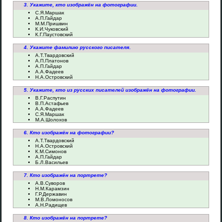
3. Укажите, кто изображён на фотографии.
С.Я.Маршак
А.П.Гайдар
М.М.Пришвин
К.И.Чуковский
К.Г.Паустовский
4. Укажите фамилию русского писателя.
А.Т.Твардовский
А.П.Платонов
А.П.Гайдар
А.А.Фадеев
Н.А.Островский
5. Укажите, кто из русских писателей изображён на фотографии.
В.Г.Распутин
В.П.Астафьев
А.А.Фадеев
С.Я.Маршак
М.А.Шолохов
6. Кто изображён на фотографии?
А.Т.Твардовский
Н.А.Островский
К.М.Симонов
А.П.Гайдар
Б.Л.Васильев
7. Кто изображён на портрете?
А.В.Суворов
Н.М.Карамзин
Г.Р.Державин
М.В.Ломоносов
А.Н.Радищев
8. Кто изображён на портрете?