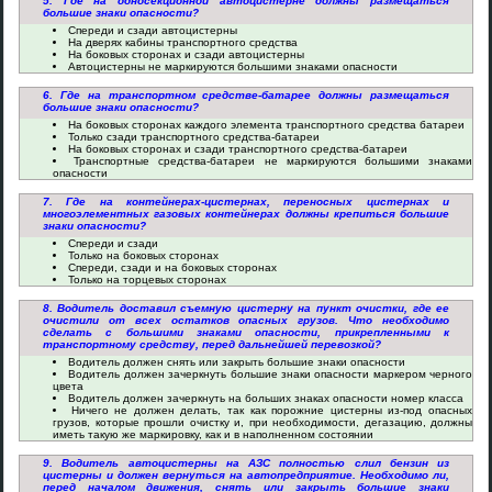
5. Где на односекционной автоцистерне должны размещаться
большие знаки опасности?
Спереди и сзади автоцистерны
На дверях кабины транспортного средства
На боковых сторонах и сзади автоцистерны
Автоцистерны не маркируются большими знаками опасности
6. Где на транспортном средстве-батарее должны размещаться
большие знаки опасности?
На боковых сторонах каждого элемента транспортного средства батареи
Только сзади транспортного средства-батареи
На боковых сторонах и сзади транспортного средства-батареи
Транспортные средства-батареи не маркируются большими знаками
опасности
7. Где на контейнерах-цистернах, переносных цистернах и
многоэлементных газовых контейнерах должны крепиться большие
знаки опасности?
Спереди и сзади
Только на боковых сторонах
Спереди, сзади и на боковых сторонах
Только на торцевых сторонах
8. Водитель доставил съемную цистерну на пункт очистки, где ее
очистили от всех остатков опасных грузов. Что необходимо
сделать с большими знаками опасности, прикрепленными к
транспортному средству, перед дальнейшей перевозкой?
Водитель должен снять или закрыть большие знаки опасности
Водитель должен зачеркнуть большие знаки опасности маркером черного
цвета
Водитель должен зачеркнуть на больших знаках опасности номер класса
Ничего не должен делать, так как порожние цистерны из-под опасных
грузов, которые прошли очистку и, при необходимости, дегазацию, должны
иметь такую же маркировку, как и в наполненном состоянии
9. Водитель автоцистерны на АЗС полностью слил бензин из
цистерны и должен вернуться на автопредприятие. Необходимо ли,
перед началом движения, снять или закрыть большие знаки