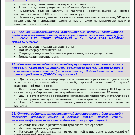
Водитель должен снять или закрыть таблички
Водитель должен прикрепить к табличкам букву «Х»
Водитель должен удалить с табличек идентификационный номер
опасности и номер ООН слитого опасного груза
Ничего не должен делать, так как порожние автоцистерны из-под ОГ, даже
после очистки и дегазации, должны иметь такую же маркировку, как и в
наполненном состоянии
19. Где на многосекционной автоцистерне должны размещаться
таблички оранжевого цвета, если в ней перевозятся опасные грузы
№ ООН 1170 СПИРТ ЭТИЛОВЫЙ и № ООН 3065 НАПИТКИ
АЛКОГОЛЬНЫЕ?
олько спереди и сзади автоцистерны
Только сверху автоцистерны
Спереди, сзади и на боковых сторонах каждой секции цистерны
Только сзади автоцистерны
20. К перевозке передается контейнер-цистерна с опасным грузом, к
которому прикреплены таблички оранжевого цвета, изготовленные
на самоклеящейся пленке (не огнестойкие). Соблюдены ли в этом
случае требования ДОПОГ к маркировке?
Да, в случае контейнеров-цистерн таблички оранжевого цвета могут
заменяться самоклеящейся этикеткой, краской или любой другой
равноценной маркировкой
Нет, так как идентификационный номер опасности и номер ООН должны
оставаться разборчивыми после пребывания в огне в течение 15 минут
Да, но в этом случае необходимо обязательно прикрепить металлические
таблички оранжевого цвета к боковым сторонам транспортного средства
Нет, таблички оранжевого цвета должны изготавливаться только из
металла
21. Откуда водитель многосекционной автоцистерны, допущенной к
перевозке опасных грузов в режиме ДОПОГ, может узнать
максимальную вместимость отдельных секций цистерны?
Из свидетельства о регистрации транспортного средства
Из транспортного документа
Из сведений, указанных на прикрепленной к цистерне коррозиестойкой
металлической табличке