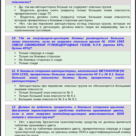
опасности?
Да, так как автоцистерна больше не содержит опасных грузов
Водитель должен снять (закрыть) только большие знаки опасности,
прикрепленное сзади ТС
Водитель должен снять (закрыть) только большие знаки опасности,
которые прикреплены к боковым сторонам цистерны
Нет, так как порожние автоцистерны из-под опасных грузов, которые не
прошли очистку и дегазацию, должны иметь такую же маркировку, как и в
наполненном состоянии
10. Где на полуприцепе-цистерне должны размещаться большие
знаки опасности, если он загружен опасным грузом № ООН 1965
СМЕСИ СЖИЖЕННОЙ УГЛЕВОДОРОДНЫХ ГАЗОВ, Н.У.К. (пропан 60%,
бутан 40%)?
Только спереди и сзади
Только на боковых сторонах
На боковых сторонах и сзади
Только сзади
11. К боковым сторонам автоцистерны, наполненной МЕТАНОЛОМ (№
ООН 1230), прикреплены большие знаки опасности № 3 и № 6.1. Какие
большие знаки опасности должны быть прикреплены сзади
автоцистерны?
Автоцистерны при перевозке опасных грузов не обозначаются большими
знаками опасности
Только большой знак опасности № 3
Только большой знак опасности № 6.1
Большие знаки опасности № 3 и № 6.1
12. Должен ли водитель прикрепить к боковым сторонам крытого
брезентом транспортного средства таблички оранжевого цвета,
если в него загружен контейнер-цистерна вместимостью 6000
литров с опасным грузом?
Нет, к крытому брезентом транспортному средству не должны крепиться
таблички оранжевого цвета
Да, если на табличках оранжевого цвета, прикрепленных спереди и сзади
транспортной единицы, не указаны номер ООН и идентификационный номер
опасности груза