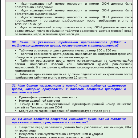
Идентификационный номер опасности и номер ООН должны быть
обязательно накладными
Идентификационный номер опасности и номер ООН должны быть
обязательно выдавленными
Идентификационный номер опасности и номер ООН должны быть
нестираемыми и оставаться разборчивыми после пребывания в огне в
течение 15 минут
Идентификационный номер опасности и номер ООН должны оставаться
различимыми после пребывания таблички оранжевого цвета в морской воде,
по меньшей мере, в течение трёх месяцев
30. Какие из указанных требований предъявляются ДОПОГ к
табличкам оранжевого цвета, прикрепляемым к автоцистернам?
Таблички оранжевого цвета должны иметь размер 250 х 250 мм.
Таблички оранжевого цвета должны наноситься на контрастном фоне или
обводиться пунктирным или сплошным контуром
Таблички оранжевого цвета могут изготавливаться из самоклеящейся
пленки, наноситься краской или заменяться другой равноценной
маркировкой. В этом случае требования, касающиеся огнестойкости, к ним не
применяются
Таблички оранжевого цвета не должны отделяться от их крепления после
пребывания таблички в огне в течение 15 минут
31. Что должно указываться в нижней части табличек оранжевого
цвета, которые прикреплены к боковым сторонам цистерны с
опасным грузом?
Идентификационный номер опасности
Номер аварийной карточки
Номер ООН – четырехзначный идентификационный номер вещества,
взятый из Типовых правил ООН
Код груза по гармонизированной номенклатуре грузов (ГНГ)
32. На какие свойства вещества указывает буква «Х» на табличке
оранжевого цвета, прикрепленной к цистерне?
Вещество перед перевозкой должно быть разбавлено, как минимум, 80-ю
литрами воды
Вещество очень чувствительно к сотрясениям и ударам
Вещество вступает в опасную реакцию с водой