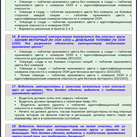
Спереди — табличка оранжевого цвета без номеров, а сзади — табличка
оранжевого цвета с номером ООН и с идентификационным номером
опасности
Спереди и сзади — таблички оранжевого цвета без номеров, на боковых
сторонах каждой секции — таблички оранжевого цвета с
идентификационным номером опасности и номером ООН
Спереди и сзади — таблички оранжевого цвета с идентификационным
номером опасности и номером ООН
Варианты указанные в пунктах 2 и 3
16. В пятисекционной автоцистерне перевозится два опасных груза
– БЕНЗИН МОТОРНЫЙ (№ ООН 1203) и ДИЗЕЛЬНОЕ ТОПЛИВО (№ ООН
1202). Как разрешено обозначать автоцистерну табличками
оранжевого цвета?
Спереди — табличка оранжевого цвета без номеров, а сзади — табличка
оранжевого цвета с номером ООН и с идентификационным номером
опасности для дизельного топлива (30/1202)
Спереди, сзади и на боковых сторонах секций — таблички оранжевого
цвета без номеров
Спереди и сзади — таблички оранжевого цвета с идентификационным
номером опасности и номером ООН для бензина моторного (33/1203)
Только спереди — табличка оранжевого цвета с номером ООН и с
идентификационным номером опасности для бензина моторного (33/1203)
17. Водитель автоцистерны у заказчика полностью слил опасный
груз из цистерны. Что должен сделать водитель с табличками
оранжевого цвета?
Водитель должен снять или закрыть таблички
Водитель должен прикрепить к табличкам букву «Х»
Водитель должен удалить с табличек идентификационный номер
опасности и номер ООН слитого опасного груза
Ничего не должен делать, так как порожние автоцистерны из-под опасных
грузов, которые не прошли очистку и дегазацию, должны иметь такую же
маркировку, как и в наполненном состоянии
18. Водитель доставил автоцистерну на пункт очистки, где из
цистерны удалили все остатки опасного груза и провели ее
дегазацию. Что должен сделать водитель с табличками оранжевого
цвета перед тем, как продолжить движение?