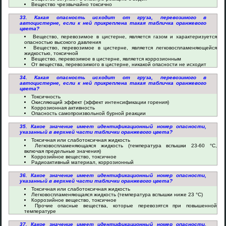
Вещество чрезвычайно токсично
33. Какая опасность исходит от груза, перевозимого в
автоцистерне, если к ней прикреплена такая табличка оранжевого
цвета?
Вещество, перевозимое в цистерне, является газом и характеризуется
опасностью высокого давления
Вещество, перевозимое в цистерне, является легковоспламеняющейся
жидкостью, токсичной
Вещество, перевозимое в цистерне, является коррозионным
От вещества, перевозимого в цистерне, никакой опасности не исходит
34. Какая опасность исходит от груза, перевозимого в
автоцистерне, если к ней прикреплена такая табличка оранжевого
цвета?
Токсичность
Окисляющий эффект (эффект интенсификации горения)
Коррозионная активность
Опасность самопроизвольной бурной реакции
35. Какое значение имеет идентификационный номер опасности,
указанный в верхней части таблички оранжевого цвета?
Токсичная или слаботоксичная жидкость
Легковоспламеняющаяся жидкость (температура вспышки 23-60 °С,
включая предельные значения)
Коррозийное вещество, токсичное
Радиоактивный материал, коррозионный
36. Какое значение имеет идентификационный номер опасности,
указанный в верхней части таблички оранжевого цвета?
Токсичная или слаботоксичная жидкость
Легковоспламеняющаяся жидкость (температура вспышки ниже 23 °С)
Коррозийное вещество, токсичное
Прочие опасные вещества, которые перевозятся при повышенной
температуре
37. Какое значение имеет идентификационный номер опасности,