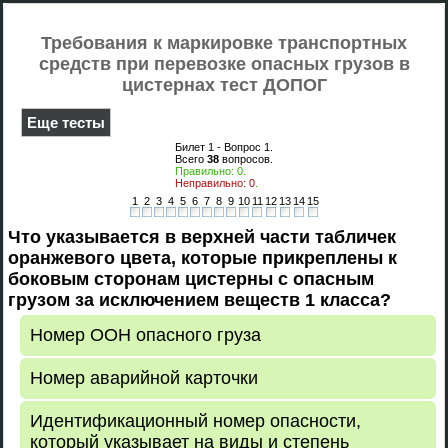
Требования к маркировке транспортных
средств при перевозке опасных грузов в
цистернах тест ДОПОГ
Еще тесты
Билет 1 - Вопрос
1
.
Всего
38
вопросов.
Правильно:
0
.
Неправильно:
0
.
1
2
3
4
5
6
7
8
9
10
11
12
13
14
15
Что указывается в верхней части табличек
оранжевого цвета, которые прикреплены к
боковым сторонам цистерны с опасным
грузом за исключением веществ 1 класса?
Номер ООН опасного груза
Номер аварийной карточки
Идентификационный номер опасности,
который указывает на виды и степень