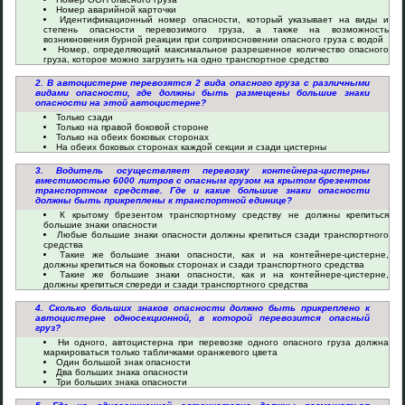
Номер аварийной карточки
Идентификационный номер опасности, который указывает на виды и
степень опасности перевозимого груза, а также на возможность
возникновения бурной реакции при соприкосновении опасного груза с водой
Номер, определяющий максимальное разрешенное количество опасного
груза, которое можно загрузить на одно транспортное средство
2. В автоцистерне перевозятся 2 вида опасного груза с различными
видами опасности, где должны быть размещены большие знаки
опасности на этой автоцистерне?
Только сзади
Только на правой боковой стороне
Только на обеих боковых сторонах
На обеих боковых сторонах каждой секции и сзади цистерны
3. Водитель осуществляет перевозку контейнера-цистерны
вместимостью 6000 литров с опасным грузом на крытом брезентом
транспортном средстве. Где и какие большие знаки опасности
должны быть прикреплены к транспортной единице?
К крытому брезентом транспортному средству не должны крепиться
большие знаки опасности
Любые большие знаки опасности должны крепиться сзади транспортного
средства
Такие же большие знаки опасности, как и на контейнере-цистерне,
должны крепиться на боковых сторонах и сзади транспортного средства
Такие же большие знаки опасности, как и на контейнере-цистерне,
должны крепиться спереди и сзади транспортного средства
4. Сколько больших знаков опасности должно быть прикреплено к
автоцистерне односекционной, в которой перевозится опасный
груз?
Ни одного, автоцистерна при перевозке одного опасного груза должна
маркироваться только табличками оранжевого цвета
Один большой знак опасности
Два больших знака опасности
Три больших знака опасности