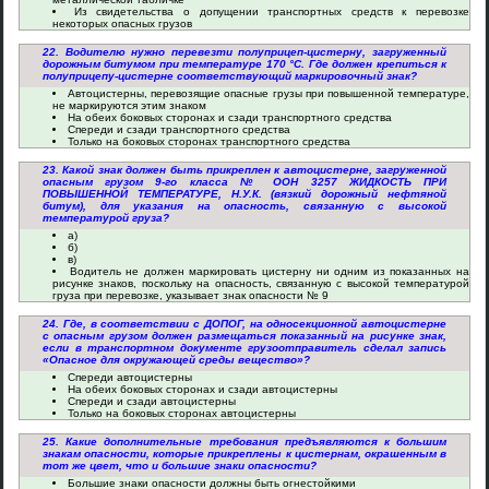
Из свидетельства о допущении транспортных средств к перевозке
некоторых опасных грузов
22. Водителю нужно перевезти полуприцеп-цистерну, загруженный
дорожным битумом при температуре 170 °C. Где должен крепиться к
полуприцепу-цистерне соответствующий маркировочный знак?
Автоцистерны, перевозящие опасные грузы при повышенной температуре,
не маркируются этим знаком
На обеих боковых сторонах и сзади транспортного средства
Спереди и сзади транспортного средства
Только на боковых сторонах транспортного средства
23. Какой знак должен быть прикреплен к автоцистерне, загруженной
опасным грузом 9-го класса № ООН 3257 ЖИДКОСТЬ ПРИ
ПОВЫШЕННОЙ ТЕМПЕРАТУРЕ, Н.У.К. (вязкий дорожный нефтяной
битум), для указания на опасность, связанную с высокой
температурой груза?
а)
б)
в)
Водитель не должен маркировать цистерну ни одним из показанных на
рисунке знаков, поскольку на опасность, связанную с высокой температурой
груза при перевозке, указывает знак опасности № 9
24. Где, в соответствии с ДОПОГ, на односекционной автоцистерне
с опасным грузом должен размещаться показанный на рисунке знак,
если в транспортном документе грузоотправитель сделал запись
«Опасное для окружающей среды вещество»?
Спереди автоцистерны
На обеих боковых сторонах и сзади автоцистерны
Спереди и сзади автоцистерны
Только на боковых сторонах автоцистерны
25. Какие дополнительные требования предъявляются к большим
знакам опасности, которые прикреплены к цистернам, окрашенным в
тот же цвет, что и большие знаки опасности?
Большие знаки опасности должны быть огнестойкими