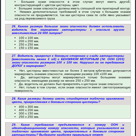
Большие знаки опасности в этом случае могут иметь другой,
контрастирующий с цветом цистерны, цвет
Большие знаки опасности должны иметь сплошной или пунктирный контур
Никаких дополнительных требований в этом случае к большим знакам
опасности не предъявляется, так как цистерна сама по себе явно указывает
на род перевозимого груза
26. Какого размера большие знаки опасности должен использовать
водитель для маркировки автоцистерны с опасным грузом
вместимостью 24 000 литров?
100 x 100 мм.
200 x 200 мм.
250 x 250 мм.
150 x 150 мм.
27. Водитель прикрепил к боковым сторонам и сзади автоцистерны
(вместимость менее 3 м3) с БЕНЗИНОМ МОТОРНЫМ (№ ООН 1203)
знаки опасности размером 100 х 100 мм. Нарушил ли он требования
ДОПОГ к маркировке?
Нет, цистерны вместимостью не более 3 метров кубических допускается
маркировать знаками опасности, имеющими размер 100 х100 мм.
Да, автоцистерны могут маркироваться только большими знаками
опасности, имеющими размер не менее 250 х 250 мм.
Да, водитель не должен был прикреплять к цистерне знаки опасности
Нет, только в том случае, если знаки опасности имеют светоотражающую
поверхность
28. Какие размеры должна иметь стандартная табличка оранжевого
цвета, прикрепляемая к боковым сторонам цистерны?
400 х 300 мм.
400 х 200 мм.
300 х 150 мм.
250 х 250 мм.
29. Какие требования предъявляются к номеру ООН и
идентификационному номеру опасности, которые указываются на
табличках оранжевого цвета, прикрепленных к боковым сторонам
автоцистерны? Выберите наиболее правильные ответ