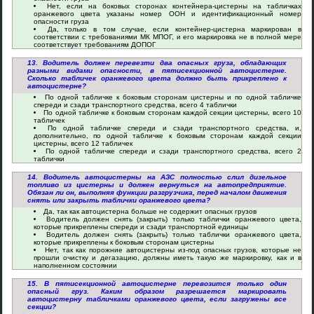
Нет, если на боковых сторонах контейнера-цистерны на табличках
оранжевого цвета указаны номер ООН и идентификационный номер
опасности груза
Да, только в том случае, если контейнер-цистерна маркирован в
соответствии с требованиями МК МПОГ, и его маркировка не в полной мере
соответствует требованиям ДОПОГ
13. Водитель должен перевезти два опасных груза, обладающих
разными видами опасности, в пятисекционной автоцистерне.
Сколько табличек оранжевого цвета должно быть прикреплено к
автоцистерне?
По одной табличке к боковым сторонам цистерны и по одной табличке
спереди и сзади транспортного средства, всего 4 таблички
По одной табличке к боковым сторонам каждой секции цистерны, всего 10
табличек
По одной табличке спереди и сзади транспортного средства, и,
дополнительно, по одной табличке к боковым сторонам каждой секции
цистерны, всего 12 табличек
По одной табличке спереди и сзади транспортного средства, всего 2
таблички
14. Водитель автоцистерны на АЗС полностью слил дизельное
топливо из цистерны и должен вернуться на автопредприятие.
Обязан ли он, выполняя функции разгрузчика, перед началом движения
снять или закрыть таблички оранжевого цвета?
Да, так как автоцистерна больше не содержит опасных грузов
Водитель должен снять (закрыть) только таблички оранжевого цвета,
которые прикреплены спереди и сзади транспортной единицы
Водитель должен снять (закрыть) только таблички оранжевого цвета,
которые прикреплены к боковым сторонам цистерны
Нет, так как порожние автоцистерны из-под опасных грузов, которые не
прошли очистку и дегазацию, должны иметь такую же маркировку, как и в
наполненном состоянии
15. В пятисекционной автоцистерне перевозится только один
опасный груз. Каким образом разрешается маркировать
автоцистерну табличками оранжевого цвета, если загружены все
секции?