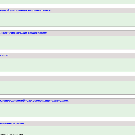
ного дошкольника не относятся:
ьного учреждения относятся:
– это:
фактором семейного воспитания является:
твенным, если ...
нное наказание