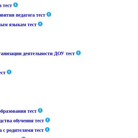
 тест
вития педагога тест
ным языкам тест
анизации деятельности ДОУ тест
ест
образования тест
дства обучения тест
а с родителями тест