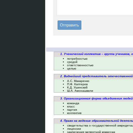
1. Ученический коллектив – группа учеников, о
потребностью
средой
ответственностью
целью
2. Виднейший представитель отечественной 
А.С. Макаренко
П.Ф. Каптерев
К.Д. Ушинский
Ш.А. Амонашвили
3. Организационная форма объединения людей
команда
класс
партия
коллектив
4. Право на ведение образовательной деятел
свидетельства о государственной аккредита
лицензии
заключения экспертной комиссии