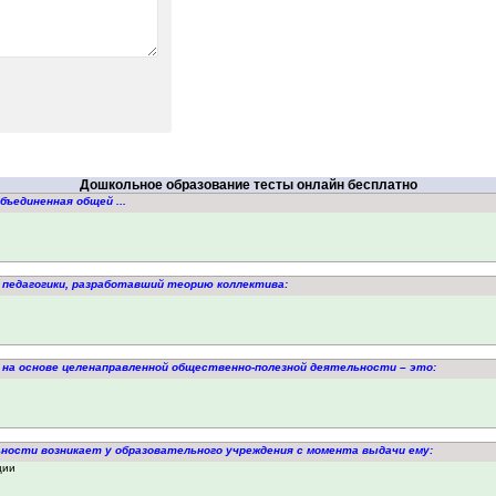
Дошкольное образование тесты онлайн бесплатно
бъединенная общей ...
педагогики, разработавший теорию коллектива:
 на основе целенаправленной общественно-полезной деятельности – это:
ьности возникает у образовательного учреждения с момента выдачи ему:
ции