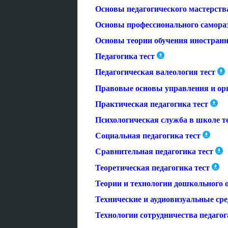
Основы педагогического мастерства
Основы профессионального самораз
Основы теории обучения иностран
Педагогика тест
Педагогическая валеология тест
Правовые основы управления и орг
Практическая педагогика тест
Психологическая служба в школе т
Социальная педагогика тест
Сравнительная педагогика тест
Теоретическая педагогика тест
Теории и технологии дошкольного 
Технические и аудиовизуальные сре
Технологии сотрудничества педагог