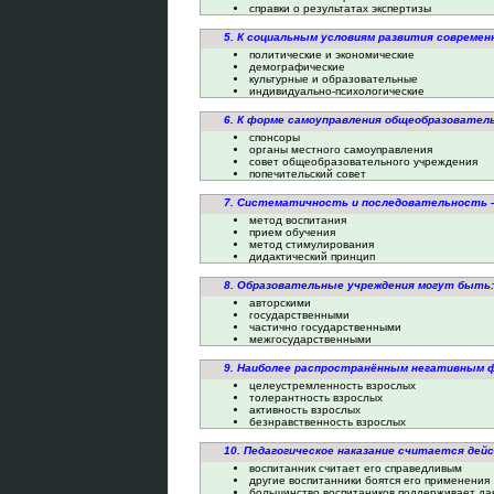
справки о результатах экспертизы
5. К социальным условиям развития современ
политические и экономические
демографические
культурные и образовательные
индивидуально-психологические
6. К форме самоуправления общеобразовател
спонсоры
органы местного самоуправления
совет общеобразовательного учреждения
попечительский совет
7. Систематичность и последовательность 
метод воспитания
прием обучения
метод стимулирования
дидактический принцип
8. Образовательные учреждения могут быть:
авторскими
государственными
частично государственными
межгосударственными
9. Наиболее распространённым негативным 
целеустремленность взрослых
толерантность взрослых
активность взрослых
безнравственность взрослых
10. Педагогическое наказание считается дейс
воспитанник считает его справедливым
другие воспитанники боятся его применения
большинство воспитаников поддерживает да