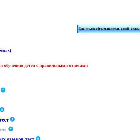
Дошкольное образование тесты онлайн беспла
аемых)
 и обучению детей с правильными ответами
тест
ест
ых языков тест