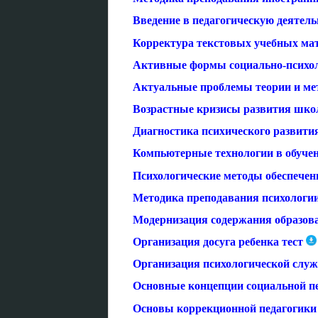
Введение в педагогическую деятель
Корректура текстовых учебных мат
Активные формы социально-психоло
Актуальные проблемы теории и мет
Возрастные кризисы развития школ
Диагностика психического развити
Компьютерные технологии в обучен
Психологические методы обеспечен
Методика преподавания психологии
Модернизация содержания образов
Организация досуга ребенка тест
Организация психологической служ
Основные концепции социальной пе
Основы коррекционной педагогики 