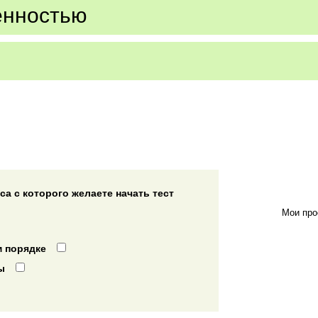
енностью
а с которого желаете начать тест
Мои про
 порядке
ы