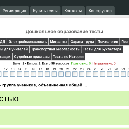
Регистрация
Купить тесты
Контакты
Конструктор
Дошкольное образование тесты
ДД
Электробезопасность
Мигранты
Охрана труда
Психология
Гео
ты для учителей
Транспортная безопасность
Тесты для бухгалтера
ужащих
Судебные приставы
Тесты по Истории
Билет 1 - Вопрос
1
. Всего
98
вопросов.
Правильно:
0
.
Неправильно:
0
.
1
12
13
14
15
16
17
18
19
20
21
22
23
24
25
26
27
28
29
 группа учеников, объединенная общей ...
стью