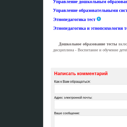
Управление дошкольным образован
Управление образовательными сис
Этнопедагогика тест
Этнопедагогика и этнопсихология т
Дошкольное образование тесты
включ
дисциплина - Воспитание и обучение дете
Написать комментарий
Как к Вам обращаться:
Адрес электронной почты:
Ваше сообщение: