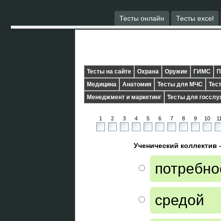
Тесты онлайн
Тесты excel
Тесты на сайте
Охрана
Оружие
ГИМС
П
Медицина
Анатомия
Тесты для МЧС
Тес
Менеджмент и маркетинг
Тесты для госсл
1
2
3
4
5
6
7
8
9
10
1
Ученический коллектив –
потребно
средой