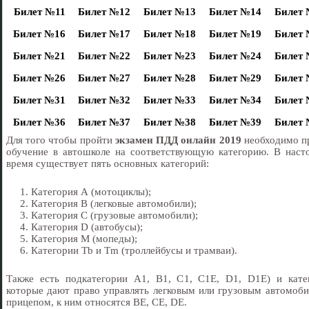
Билет №11
Билет №12
Билет №13
Билет №14
Билет
Билет №16
Билет №17
Билет №18
Билет №19
Билет
Билет №21
Билет №22
Билет №23
Билет №24
Билет
Билет №26
Билет №27
Билет №28
Билет №29
Билет
Билет №31
Билет №32
Билет №33
Билет №34
Билет
Билет №36
Билет №37
Билет №38
Билет №39
Билет
Для того чтобы пройти
экзамен ПДД онлайн 2019
необходимо п
обучение в автошколе на соответствующую категорию. В наст
время существует пять основных категорий:
1. Категория А (мотоциклы);
2. Категория B (легковые автомобили);
3. Категория C (грузовые автомобили);
4. Категория D (автобусы);
5. Категория M (мопеды);
6. Категории Tb и Tm (троллейбусы и трамваи).
Также есть подкатегории A1, B1, C1, C1E, D1, D1E) и кате
которые дают право управлять легковым или грузовым автомоби
прицепом, к ним относятся BE, CE, DE.