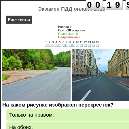
:
:
0
0
1
9
Экзамен ПДД онлайн 2019
Еще тесты
Вопрос
1
Всего
20
вопросов
Правильно:
0
Неправильно:
0
1
2
3
4
5
6
7
8
9
10
11
12
13
14
15
На каком рисунке изображен перекресток?
Только на правом.
На обоих.