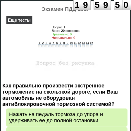
:
:
1
9
5
9
5
0
Экзамен ПДД 2017
Еще тесты
Вопрос
1
Всего
20
вопросов
Правильно:
0
Неправильно:
0
1
2
3
4
5
6
7
8
9
10
11
12
13
14
15
Как правильно произвести экстренное
торможение на скользкой дороге, если Ваш
автомобиль не оборудован
антиблокировочной тормозной системой?
Нажать на педаль тормоза до упора и
удерживать ее до полной остановки.