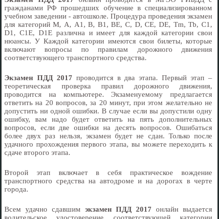
гражданами РФ прошедших обучение в специализированном
учебном заведении - автошколе. Процедура проведения экзамен
для категорий М, А, А1, В, В1, ВЕ, С, D, СЕ, DE, Tm, Тb, С1,
D1, С1Е, D1E различна и имеет для каждой категории свои
нюансы. У Каждой категории имеются свои билеты, которые
включают вопросы по правилам дорожного движения
соответствующего транспортного средства.
Экзамен ПДД 2017
проводится в два этапа. Первый этап –
теоретическая проверка правил дорожного движения,
проводится на компьютере. Экзаменуемому предлагается
ответить на 20 вопросов, за 20 минут, при этом желательно не
допустить ни одной ошибки. В случае если вы допустили одну
ошибку, вам надо будет ответить на пять дополнительных
вопросов, если две ошибки на десять вопросов. Ошибаться
более двух раз нельзя, экзамен будет не сдан. Только после
удачного прохождения первого этапа, вы можете переходить к
сдаче второго этапа.
Второй этап включает в себя практическое вождение
транспортного средства на автодроме и на дорогах в черте
города.
Всем удачно сдавшим
экзамен ПДД 2017
онлайн выдается
водительское удостоверение соответствующей категории