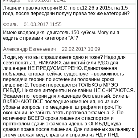
Лишили прав категории В,С. по ст.12.26 в 2015г. на 1.5
года, после пересдачи получу права тех же категорий?
Фаиль
01.03.2017 11:55
Имею квадроцикл, двигатель 150 куб/см. Могу ли я
ездить с правами категории "А"?
Александр Евгеньевич
22.02.2017 10:09
Люди, ну что вы спрашиваете одно и тоже? Надо для
себя понять: 1. НИКАКИХ амнистий (или УДО) для
лишенцев НЕ ПРЕДУСМОТРЕНО. Единственная
поблажка, которая сейчас существует - возможность
пересдачи теории по истечении половины срока
лишения 2. Теория пересдается ТОЛЬКО в МРЭО
ГИБДД. Никакие интернеты и онлайны НЕ СЧИТАЮТСЯ.
Экзамен по теории для лишенцев бесплатный. Билеты
ВКЛЮЧАЮТ ВСЕ последние изменения, но из них
убраны вопросы по медицине, штрафам и проч. По
окончании не забыть взять протокол экзамена. 3. По
истечении ВСЕГО срока лишения с паспортом и
протоколом сдачи экзамена идешь в ОГИБДД, куда
сдавал права после лишения. Для лишенных за пьянку к
этому свежая мед справка и справка из НД и ПНД