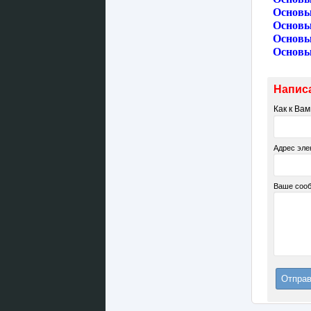
Основы
Основы
Основы
Основы
Напис
Как к Ва
Адрес эле
Ваше соо