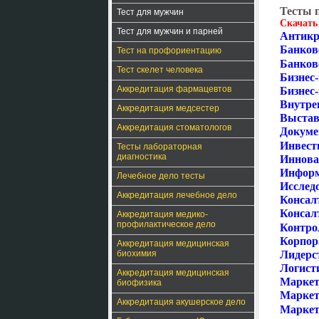
Тесты 
Тест для мужчин
Скачать
Тест для мужчин и парней
Антикр
Банков
Тест на профориентацию
Банков
Тест скелет человека
Бизнес
Аккредитация фармацевтов
Бизнес
Внутре
Аккредитация медсестер
Выстав
Аккредитация стоматологов
Докуме
Инвест
Тесты лабораторная
диагностика
Иннова
Информ
Лечебное дело тесты
Исслед
Аккредитация лечебное дело
Консал
Консалт
Аккредитация медико-
профилактическое дело
Контро
Корпор
Аккредитация медицинская
биохимия
Лидерс
Логист
Аккредитация медицинская
Маркет
биофизика
Маркет
Аккредитация акушерское дело
Маркет