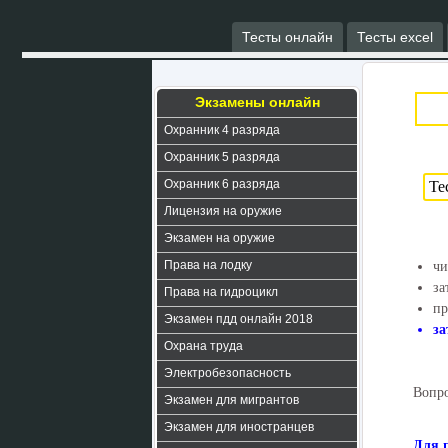
Тесты онлайн
Тесты excel
Экзамены онлайн
Охранник 4 разряда
Охранник 5 разряда
Охранник 6 разряда
Лицензия на оружие
Экзамен на оружие
Права на лодку
чи
за
Права на гидроцикл
пр
Экзамен пдд онлайн 2018
за
Охрана труда
Электробезопасность
Вопро
Экзамен для мигрантов
Экзамен для иностранцев
Для 