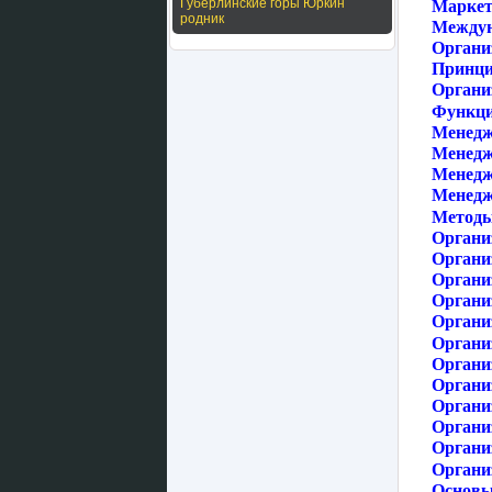
Губерлинские горы Юркин
Маркет
родник
Междун
Органи
Принци
Органи
Функци
Менедж
Менедж
Менедж
Менедж
Методы
Органи
Органи
Органи
Органи
Организ
Органи
Органи
Органи
Органи
Органи
Органи
Органи
Основы