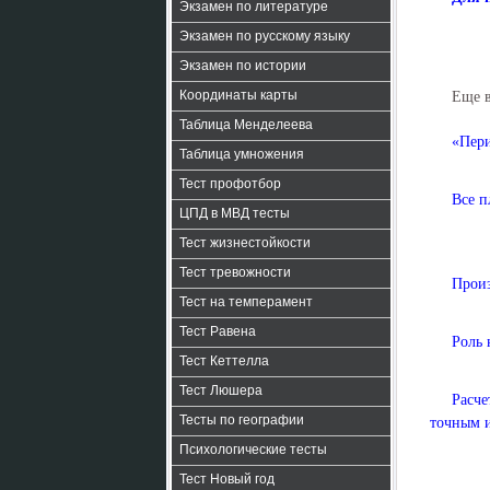
Экзамен по литературе
Экзамен по русскому языку
Экзамен по истории
Координаты карты
Еще 
Таблица Менделеева
«Пери
Таблица умножения
Тест профотбор
Все п
ЦПД в МВД тесты
Тест жизнестойкости
Тест тревожности
Произ
Тест на темперамент
Тест Равена
Роль 
Тест Кеттелла
Тест Люшера
Расче
Тесты по географии
точным и
Психологические тесты
Тест Новый год