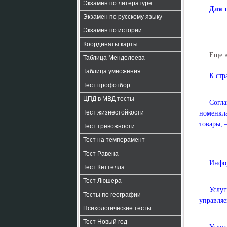
Экзамен по литературе
Для 
Экзамен по русскому языку
Экзамен по истории
Координаты карты
Еще 
Таблица Менделеева
Таблица умножения
К стр
Тест профотбор
ЦПД в МВД тесты
Согл
Тест жизнестойкости
номенкла
товары, 
Тест тревожности
Тест на темперамент
Тест Равена
Инфор
Тест Кеттелла
Тест Люшера
Услу
Тесты по географии
управляе
Психологические тесты
Тест Новый год