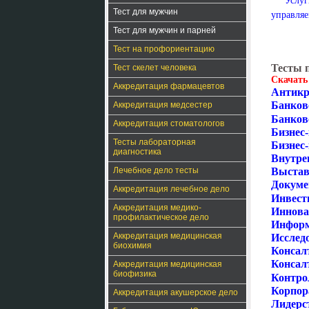
Услу
Тест для мужчин
управляе
Тест для мужчин и парней
Тест на профориентацию
Тесты 
Тест скелет человека
Скачать
Аккредитация фармацевтов
Антикр
Банков
Аккредитация медсестер
Банков
Аккредитация стоматологов
Бизнес
Тесты лабораторная
Бизнес
диагностика
Внутре
Лечебное дело тесты
Выстав
Докуме
Аккредитация лечебное дело
Инвест
Аккредитация медико-
Иннова
профилактическое дело
Информ
Аккредитация медицинская
Исслед
биохимия
Консал
Консалт
Аккредитация медицинская
биофизика
Контро
Корпор
Аккредитация акушерское дело
Лидерс