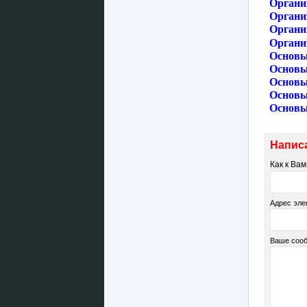
Органи
Органи
Органи
Органи
Основы
Основы
Основы
Основы
Основы
Напис
Как к Ва
Адрес эле
Ваше соо