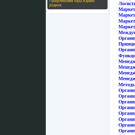
Губерлинские горы Юркин
Логист
родник
Маркет
Маркет
Маркет
Маркет
Междун
Органи
Принци
Органи
Функци
Менедж
Менедж
Менедж
Менедж
Методы
Органи
Органи
Органи
Органи
Организ
Органи
Органи
Органи