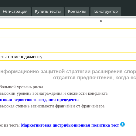
Регистрация
Купить тесты
Контакты
Конструктор
0
нформационно-защитной стратегии расширения спор
отдается предпочтение, когда ес
большой уровень риска
высокий уровень вознаграждения и сложности конфликта
сокая вероятность создания прецедента
высокая степень зависимости франчайзи от франчайзера
с из теста:
Маркетинговая дистрибьюционная политика тест