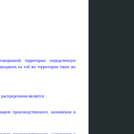
говоренной территории определенную
продавать на той же территории такие же
распределения является:
варов производственного назначения в