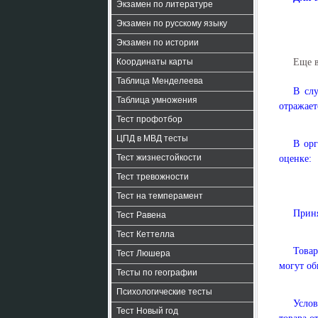
Экзамен по литературе
Экзамен по русскому языку
Экзамен по истории
Координаты карты
Еще 
Таблица Менделеева
В сл
Таблица умножения
отражает
Тест профотбор
ЦПД в МВД тесты
В орг
Тест жизнестойкости
оценке:
Тест тревожности
Тест на темперамент
Приня
Тест Равена
Тест Кеттелла
Товар
Тест Люшера
могут об
Тесты по географии
Психологические тесты
Услов
Тест Новый год