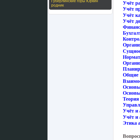
Губерлинские горы Юркин
Учёт р
родник
Учёт пр
Учёт к
Учёт до
Финанс
Бухгал
Контрол
Органи
Сущност
Нормат
Органи
Планир
Общие 
Взаимо
Основы
Основы 
Теория 
Управл
Учёт и 
Учёт и 
Этика а
Вопрос