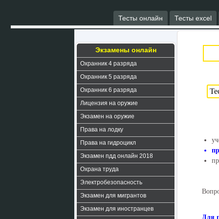
Тесты онлайн
Тесты excel
Экзамены онлайн
Охранник 4 разряда
Охранник 5 разряда
Охранник 6 разряда
Лицензия на оружие
Экзамен на оружие
Права на лодку
уч
Права на гидроцикл
пр
Экзамен пдд онлайн 2018
пр
Охрана труда
Электробезопасность
Вопро
Экзамен для мигрантов
Экзамен для иностранцев
Для 