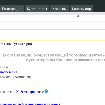
Регистрация
Купить тесты
Контакты
Конструктор
0
В организации, осуществляющей торговую деятельн
бухгалтерском балансе отражаются по 
етной
иобретения
одажной (розничной)
с из теста:
Учёт товаров тест
преподавтелей (тестирование обучаемых)