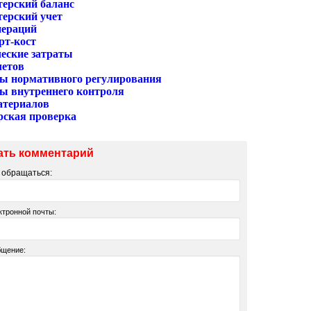
терский баланс
терский учет
пераций
рт-кост
еские затраты
четов
ы нормативного регулирования
ы внутреннего контроля
атериалов
рская проверка
ать комментарий
м обращаться:
ктронной почты:
бщение: