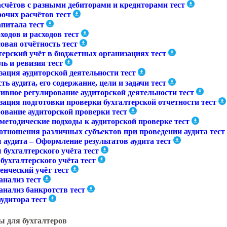
асчётов с разными дебиторами и кредиторами тест
очих расчётов тест
апитала тест
ходов и расходов тест
овая отчётность тест
терский учёт в бюджетных организациях тест
ь и ревизия тест
зация аудиторской деятельности тест
ь аудита, его содержание, цели и задачи тест
ивное регулирование аудиторской деятельности тест
зация подготовки проверки бухгалтерской отчетности тест
ование аудиторской проверки тест
методические подходы к аудиторской проверке тест
отношения различных субъектов при проведении аудита тест
 аудита – Оформление результатов аудита тест
бухгалтерского учёта тест
бухгалтерского учёта тест
енческий учёт тест
анализ тест
анализ банкротств тест
удитора тест
ы для бухгалтеров