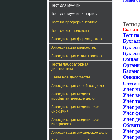
товара о
Тест для мужчин
Тест для мужчин и парней
Тест на профориентацию
Тесты 
Скачать
Тест скелет человека
Тест по
Аккредитация фармацевтов
Бухгалт
Бухгал
Аккредитация медсестер
Бухгал
Аккредитация стоматологов
Общая 
Тесты лабораторная
Органи
диагностика
Баланс 
Финанс
Лечебное дело тесты
Счета т
Аккредитация лечебное дело
Учёт м
Аккредитация медико-
Учёт в
профилактическое дело
Учёт то
Учёт ра
Аккредитация медицинская
биохимия
Учёт ф
Учёт д
Аккредитация медицинская
биофизика
Обязат
Учёт р
Аккредитация акушерское дело
Учёт ра