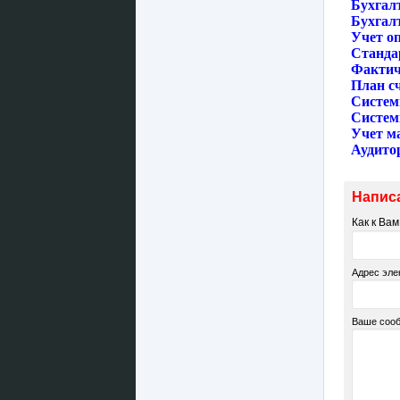
Бухгал
Бухгал
Учет о
Станда
Фактич
План с
Cистем
Cистем
Учет м
Аудито
Напис
Как к Ва
Адрес эле
Ваше соо