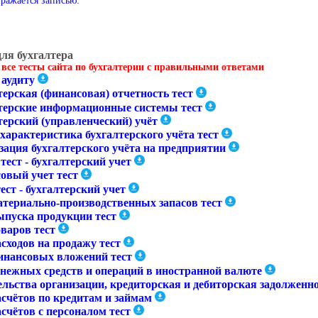
тражается записью:
для бухгалтера
 все тесты сайта по бухгалтерии с правильными ответами
 аудиту
ерская (финансовая) отчетность тест
терские информационные системы тест
терский (управленческий) учёт
характеристика бухгалтерского учёта тест
зация бухгалтерского учёта на предприятии
тест - бухгалтерский учет
овый учет тест
ест - бухгалтерский учет
атериально-производственных запасов тест
ыпуска продукции тест
варов тест
сходов на продажу тест
инансовых вложений тест
енежных средств и операций в иностранной валюте
ельства организации, кредиторская и дебиторская задолженн
асчётов по кредитам и займам
счётов с персоналом тест