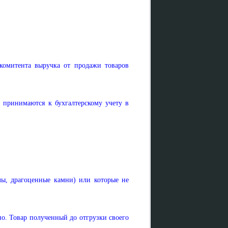
 комитента выручка от продажи товаров
 принимаются к бухгалтерскому учету в
лы, драгоценные камни) или которые не
но. Товар полученный до отгрузки своего