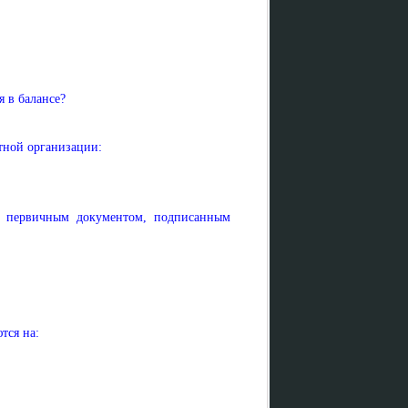
я в балансе?
ртной организации:
ся первичным документом, подписанным
тся на: