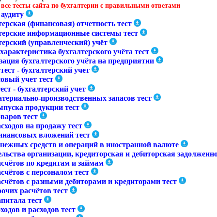
 все тесты сайта по бухгалтерии с правильными ответами
 аудиту
ерская (финансовая) отчетность тест
терские информационные системы тест
терский (управленческий) учёт
характеристика бухгалтерского учёта тест
зация бухгалтерского учёта на предприятии
тест - бухгалтерский учет
овый учет тест
ест - бухгалтерский учет
атериально-производственных запасов тест
ыпуска продукции тест
варов тест
сходов на продажу тест
инансовых вложений тест
енежных средств и операций в иностранной валюте
ельства организации, кредиторская и дебиторская задолженн
асчётов по кредитам и займам
счётов с персоналом тест
асчётов с разными дебиторами и кредиторами тест
очих расчётов тест
апитала тест
ходов и расходов тест