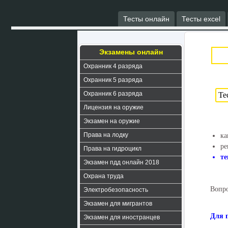
Тесты онлайн
Тесты excel
Экзамены онлайн
Охранник 4 разряда
Охранник 5 разряда
Охранник 6 разряда
Лицензия на оружие
Экзамен на оружие
Права на лодку
ка
ре
Права на гидроцикл
те
Экзамен пдд онлайн 2018
Охрана труда
Вопро
Электробезопасность
Экзамен для мигрантов
Для 
Экзамен для иностранцев