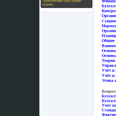
Финанс
Губерлинские горы Юркин
родник
Бухгал
Контрол
Органи
Сущност
Нормат
Органи
Планир
Общие 
Взаимо
Основы
Основы 
Теория 
Управл
Учёт и 
Учёт и 
Этика а
Вопрос
Бухгал
Бухгал
Учет о
Станда
Фактич