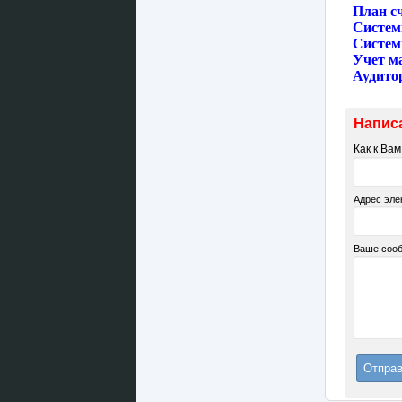
План с
Cистем
Cистем
Учет м
Аудито
Напис
Как к Ва
Адрес эле
Ваше соо