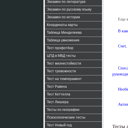
Экзамен по литературе
Экзамен по русскому языку
Экзамен по истории
Еще 
Координаты карты
В как
Таблица Менделеева
Таблица умножения
Счет,
Тест профотбор
ЦПД в МВД тесты
Тест жизнестойкости
Спис
Тест тревожности
руководи
Тест на темперамент
Тест Равена
Необх
Тест Кеттелла
Тест Люшера
Актив
Тесты по географии
Психологические тесты
Тест Новый год
Тесты 