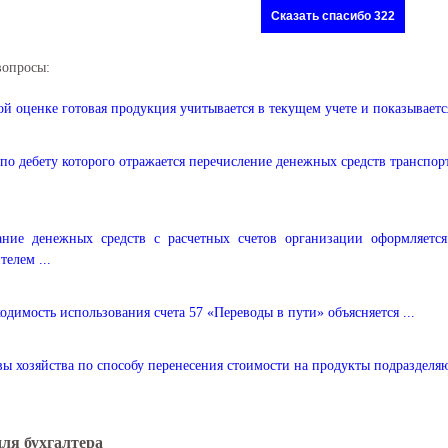
Сказать спасибо 322
вопросы:
ой оценке готовая продукция учитывается в текущем учете и показываетс
 по дебету которого отражается перечисление денежных средств транспо
ание денежных средств с расчетных счетов организации оформляет
телем ...
одимость использования счета 57 «Переводы в пути» объясняется ...
ы хозяйства по способу перенесения стоимости на продукты подразделяю
для бухгалтера