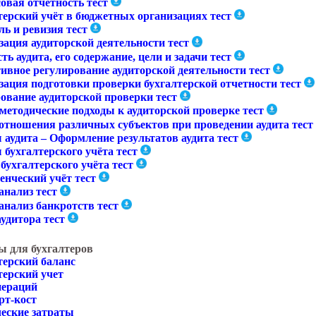
овая отчётность тест
терский учёт в бюджетных организациях тест
ь и ревизия тест
зация аудиторской деятельности тест
ь аудита, его содержание, цели и задачи тест
ивное регулирование аудиторской деятельности тест
зация подготовки проверки бухгалтерской отчетности тест
ование аудиторской проверки тест
методические подходы к аудиторской проверке тест
отношения различных субъектов при проведении аудита тест
 аудита – Оформление результатов аудита тест
бухгалтерского учёта тест
бухгалтерского учёта тест
енческий учёт тест
анализ тест
анализ банкротств тест
удитора тест
ы для бухгалтеров
терский баланс
терский учет
пераций
рт-кост
еские затраты