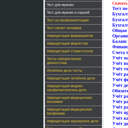
Скачать
Тест для мужчин
Тест по
Тест для мужчин и парней
Бухгалт
Бухгал
Тест на профориентацию
Бухгал
Тест скелет человека
Общая 
Органи
Аккредитация фармацевтов
Баланс 
Аккредитация медсестер
Финанс
Аккредитация стоматологов
Счета т
Учёт м
Тесты лабораторная
диагностика
Учёт в
Учёт то
Лечебное дело тесты
Учёт ра
Аккредитация лечебное дело
Учёт ф
Учёт д
Аккредитация медико-
профилактическое дело
Обязат
Учёт р
Аккредитация медицинская
Учёт ра
биохимия
Учёт р
Аккредитация медицинская
Учёт пр
биофизика
Учёт к
Аккредитация акушерское дело
Учёт до