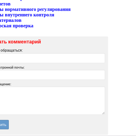
четов
ы нормативного регулирования
ы внутреннего контроля
атериалов
рская проверка
ать комментарий
м обращаться:
ктронной почты:
бщение: