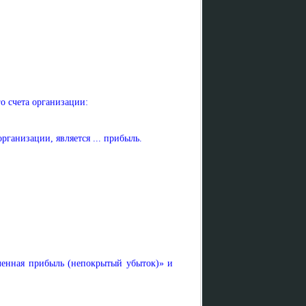
о счета организации:
ганизации, является ... прибыль.
еленная прибыль (непокрытый убыток)» и