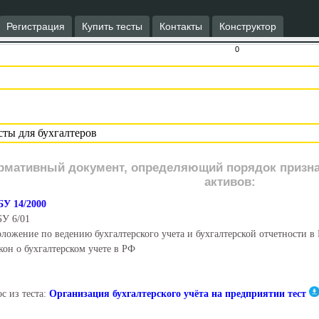
Регистрация
Купить тесты
Контакты
Конструктор
0
рмативный документ, определяющий порядок призна
активов:
У 14/2000
У 6/01
ложение по ведению бухгалтерского учета и бухгалтерской отчетности в
кон о бухгалтерском учете в РФ
с из теста:
Организация бухгалтерского учёта на предприятии тест