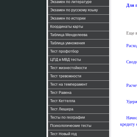
Экзамен по литературе
Для 
Экзамен по русскому языку
Экзамен по истории
Координаты карты
Еще 
Таблица Менделеева
Таблица умножения
Расхо
Тест профотбор
ЦПД в МВД тесты
Сводн
Тест жизнестойкости
Тест тревожности
Тест на темперамент
Расче
Тест Равена
Тест Кеттелла
Удерж
Тест Люшера
Тесты по географии
Начис
кредиту с
Психологические тесты
Тест Новый год