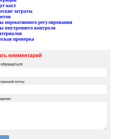
рт-кост
еские затраты
четов
ы нормативного регулирования
ы внутреннего контроля
атериалов
рская проверка
ать комментарий
м обращаться:
ктронной почты:
бщение: