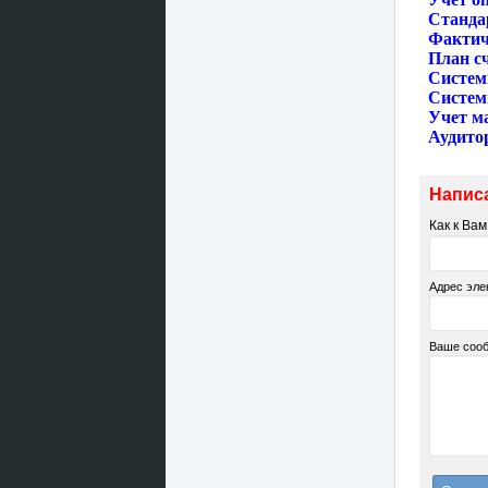
Станда
Фактич
План с
Cистем
Cистем
Учет м
Аудито
Напис
Как к Ва
Адрес эле
Ваше соо