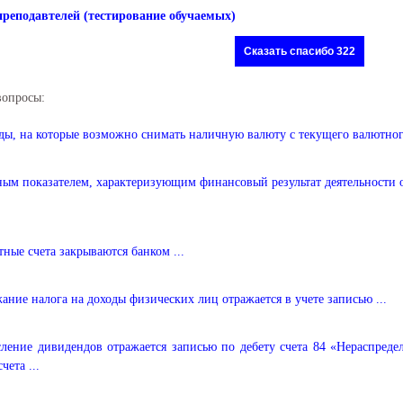
преподавтелей (тестирование обучаемых)
Сказать спасибо 322
вопросы:
ды, на которые возможно снимать наличную валюту с текущего валютног
ым показателем, характеризующим финансовый результат деятельности ор
тные счета закрываются банком ...
ание налога на доходы физических лиц отражается в учете записью ...
ление дивидендов отражается записью по дебету счета 84 «Нераспред
чета ...