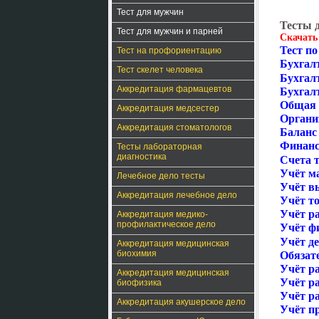
Тест для мужчин
Тесты 
Тест для мужчин и парней
Скачать
Тест по
Тест на профориентацию
Бухгалт
Тест скелет человека
Бухгал
Аккредитация фармацевтов
Бухгал
Общая 
Аккредитация медсестер
Органи
Аккредитация стоматологов
Баланс 
Финанс
Тесты лабораторная
диагностика
Счета т
Учёт м
Лечебное дело тесты
Учёт в
Аккредитация лечебное дело
Учёт то
Учёт ра
Аккредитация медико-
профилактическое дело
Учёт ф
Учёт д
Аккредитация медицинская
биохимия
Обязат
Учёт р
Аккредитация медицинская
Учёт ра
биофизика
Учёт р
Аккредитация акушерское дело
Учёт пр