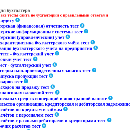
для бухгалтера
 все тесты сайта по бухгалтерии с правильными ответами
 аудиту
ерская (финансовая) отчетность тест
терские информационные системы тест
терский (управленческий) учёт
характеристика бухгалтерского учёта тест
зация бухгалтерского учёта на предприятии
тест - бухгалтерский учет
овый учет тест
ест - бухгалтерский учет
атериально-производственных запасов тест
ыпуска продукции тест
варов тест
сходов на продажу тест
инансовых вложений тест
енежных средств и операций в иностранной валюте
ельства организации, кредиторская и дебиторская задолженн
асчётов по кредитам и займам
счётов с персоналом тест
асчётов с разными дебиторами и кредиторами тест
очих расчётов тест