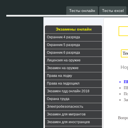
Тесты онлайн
Тесты excel
Экзамены онлайн
Охранник 4 разряда
Охранник 5 разряда
Охранник 6 разряда
Лицензия на оружие
Но
Экзамен на оружие
Права на лодку
ПБ
Права на гидроцикл
ПБ
Экзамен пдд онлайн 2018
По
Охрана труда
За
Электробезопасность
Экзамен для мигрантов
Вопро
Экзамен для иностранцев