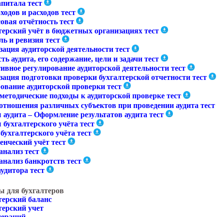
апитала тест
ходов и расходов тест
овая отчётность тест
терский учёт в бюджетных организациях тест
ь и ревизия тест
зация аудиторской деятельности тест
ь аудита, его содержание, цели и задачи тест
ивное регулирование аудиторской деятельности тест
зация подготовки проверки бухгалтерской отчетности тест
ование аудиторской проверки тест
методические подходы к аудиторской проверке тест
отношения различных субъектов при проведении аудита тест
 аудита – Оформление результатов аудита тест
бухгалтерского учёта тест
бухгалтерского учёта тест
енческий учёт тест
анализ тест
анализ банкротств тест
удитора тест
ы для бухгалтеров
терский баланс
терский учет
пераций