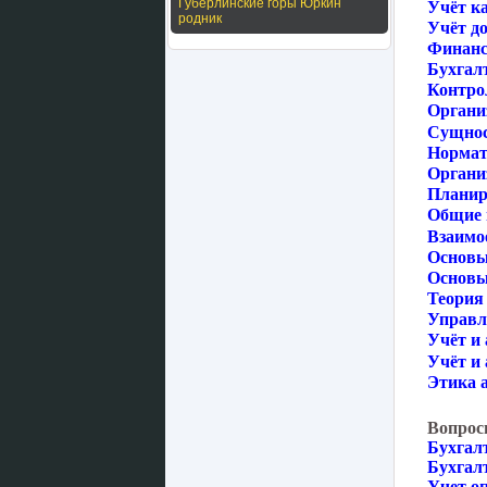
Губерлинские горы Юркин
Учёт к
родник
Учёт до
Финанс
Бухгал
Контрол
Органи
Сущност
Нормат
Органи
Планир
Общие 
Взаимо
Основы
Основы 
Теория 
Управл
Учёт и 
Учёт и 
Этика а
Вопрос
Бухгал
Бухгал
Учет о