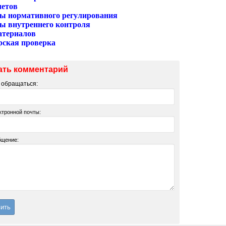
четов
ы нормативного регулирования
ы внутреннего контроля
атериалов
рская проверка
ать комментарий
м обращаться:
ктронной почты:
бщение: