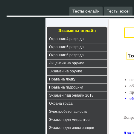
Тесты онлайн
Тесты excel
Экзамены онлайн
Охранник 4 разряда
Охранник 5 разряда
Охранник 6 разряда
Лицензия на оружие
Экзамен на оружие
Права на лодку
ос
об
Права на гидроцикл
пр
Экзамен пдд онлайн 2018
об
Охрана труда
Электробезопасность
Вопро
Экзамен для мигрантов
Экзамен для иностранцев
Для 