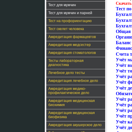
Скачать
Тест для мужчин
Тест по
Тест для мужчин и парней
Бухгалт
Бухгал
Тест на профориентацию
Бухгал
Тест скелет человека
Общая 
Органи
Аккредитация фармацевтов
Баланс 
Аккредитация медсестер
Финанс
Аккредитация стоматологов
Счета т
Учёт м
Тесты лабораторная
диагностика
Учёт в
Учёт то
Лечебное дело тесты
Учёт ра
Аккредитация лечебное дело
Учёт ф
Учёт д
Аккредитация медико-
профилактическое дело
Обязат
Учёт р
Аккредитация медицинская
Учёт ра
биохимия
Учёт р
Аккредитация медицинская
Учёт пр
биофизика
Учёт к
Аккредитация акушерское дело
Учёт до