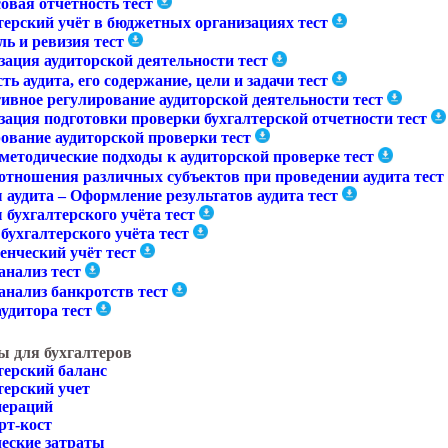
овая отчётность тест
терский учёт в бюджетных организациях тест
ь и ревизия тест
зация аудиторской деятельности тест
ь аудита, его содержание, цели и задачи тест
ивное регулирование аудиторской деятельности тест
зация подготовки проверки бухгалтерской отчетности тест
ование аудиторской проверки тест
методические подходы к аудиторской проверке тест
отношения различных субъектов при проведении аудита тест
 аудита – Оформление результатов аудита тест
бухгалтерского учёта тест
бухгалтерского учёта тест
енческий учёт тест
анализ тест
анализ банкротств тест
удитора тест
ы для бухгалтеров
терский баланс
терский учет
пераций
рт-кост
еские затраты