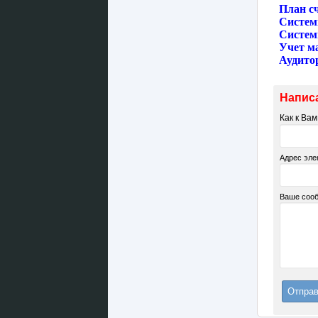
План с
Cистем
Cистем
Учет м
Аудито
Напис
Как к Ва
Адрес эле
Ваше соо