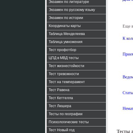
Экзамен по литературе
Экзамен по русскому языку
Экзамен по истории
Координаты карты
Еще 
Таблица Менделеева
К кол
Таблица умножения
Тест профотбор
Прием
ЦПД в МВД тесты
Тест жизнестойкости
Тест тревожности
Ведом
Тест на темперамент
Тест Равена
Стать
Тест Кеттелла
Тест Люшера
Немат
Тесты по географии
Психологические тесты
Тест Новый год
Тесты 