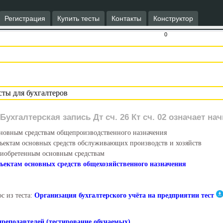
Регистрация
Купить тесты
Контакты
Конструктор
0
Бухгалтерская запись Дт сч. 26 Кт сч. 02 означает на
новным средствам общепроизводственного назначения
ъектам основных средств обслуживающих производств и хозяйств
иобретенным основным средствам
ъектам основных средств общехозяйственного назначения
с из теста:
Организация бухгалтерского учёта на предприятии тест
преподавтелей (тестирование обучаемых)