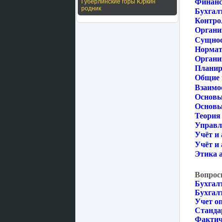
Финанс
Губерлинские горы Юркин
родник
Бухгал
Контрол
Органи
Сущност
Нормат
Органи
Планир
Общие 
Взаимо
Основы
Основы 
Теория 
Управл
Учёт и 
Учёт и 
Этика а
Вопрос
Бухгал
Бухгал
Учет о
Станда
Фактич