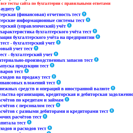
 все тесты сайта по бухгалтерии с правильными ответами
 аудиту
ерская (финансовая) отчетность тест
терские информационные системы тест
терский (управленческий) учёт
характеристика бухгалтерского учёта тест
зация бухгалтерского учёта на предприятии
тест - бухгалтерский учет
овый учет тест
ест - бухгалтерский учет
атериально-производственных запасов тест
ыпуска продукции тест
варов тест
сходов на продажу тест
инансовых вложений тест
енежных средств и операций в иностранной валюте
ельства организации, кредиторская и дебиторская задолженн
асчётов по кредитам и займам
счётов с персоналом тест
асчётов с разными дебиторами и кредиторами тест
очих расчётов тест
апитала тест
ходов и расходов тест