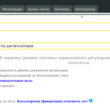
Регистрация
Купить тесты
Контакты
Конструктор
0
К первому уровню системы нормативного регулирова
относятся:
вокупность рабочих документов организации
андарты (положения) по бухгалтерскому учету
конодательные акты
струкции
с из теста:
Бухгалтерская (финансовая) отчетность тест