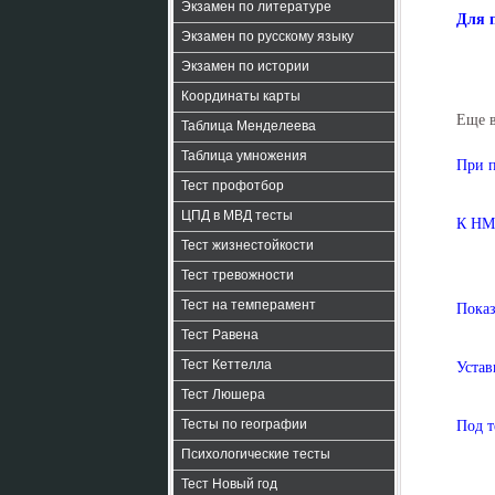
Экзамен по литературе
Для 
Экзамен по русскому языку
Экзамен по истории
Координаты карты
Еще 
Таблица Менделеева
Таблица умножения
При п
Тест профотбор
ЦПД в МВД тесты
К НМА
Тест жизнестойкости
Тест тревожности
Тест на темперамент
Показ
Тест Равена
Тест Кеттелла
Устав
Тест Люшера
Тесты по географии
Под т
Психологические тесты
Тест Новый год