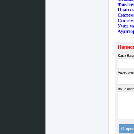
Фактич
План с
Cистем
Cистем
Учет м
Аудито
Напис
Как к Ва
Адрес эле
Ваше соо