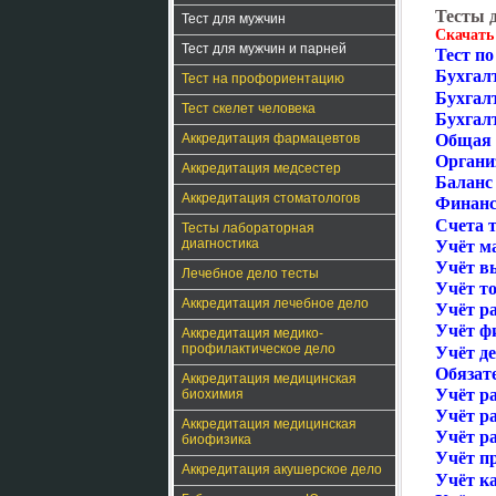
Тесты 
Тест для мужчин
Скачать
Тест для мужчин и парней
Тест по
Бухгалт
Тест на профориентацию
Бухгал
Тест скелет человека
Бухгал
Аккредитация фармацевтов
Общая 
Органи
Аккредитация медсестер
Баланс 
Аккредитация стоматологов
Финанс
Счета т
Тесты лабораторная
диагностика
Учёт м
Учёт в
Лечебное дело тесты
Учёт то
Аккредитация лечебное дело
Учёт ра
Учёт ф
Аккредитация медико-
профилактическое дело
Учёт д
Обязат
Аккредитация медицинская
Учёт р
биохимия
Учёт ра
Аккредитация медицинская
Учёт р
биофизика
Учёт пр
Аккредитация акушерское дело
Учёт к