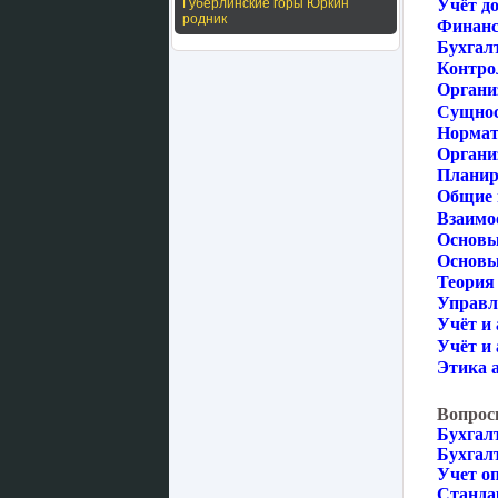
Учёт до
Губерлинские горы Юркин
родник
Финанс
Бухгал
Контрол
Органи
Сущност
Нормат
Органи
Планир
Общие 
Взаимо
Основы
Основы 
Теория 
Управл
Учёт и 
Учёт и 
Этика а
Вопрос
Бухгал
Бухгал
Учет о
Станда