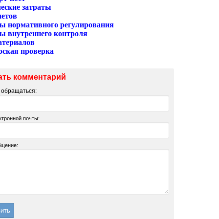
еские затраты
четов
ы нормативного регулирования
ы внутреннего контроля
атериалов
рская проверка
ать комментарий
м обращаться:
ктронной почты:
бщение: