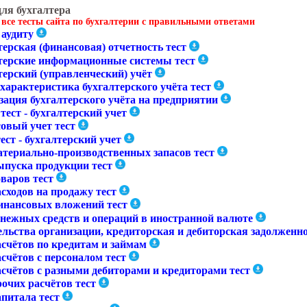
для бухгалтера
 все тесты сайта по бухгалтерии с правильными ответами
 аудиту
ерская (финансовая) отчетность тест
терские информационные системы тест
терский (управленческий) учёт
характеристика бухгалтерского учёта тест
зация бухгалтерского учёта на предприятии
тест - бухгалтерский учет
овый учет тест
ест - бухгалтерский учет
атериально-производственных запасов тест
ыпуска продукции тест
варов тест
сходов на продажу тест
инансовых вложений тест
енежных средств и операций в иностранной валюте
ельства организации, кредиторская и дебиторская задолженн
асчётов по кредитам и займам
счётов с персоналом тест
асчётов с разными дебиторами и кредиторами тест
очих расчётов тест
апитала тест