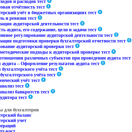
ходов и расходов тест
овая отчётность тест
терский учёт в бюджетных организациях тест
ь и ревизия тест
зация аудиторской деятельности тест
ь аудита, его содержание, цели и задачи тест
ивное регулирование аудиторской деятельности тест
зация подготовки проверки бухгалтерской отчетности тест
ование аудиторской проверки тест
методические подходы к аудиторской проверке тест
отношения различных субъектов при проведении аудита тест
 аудита – Оформление результатов аудита тест
бухгалтерского учёта тест
бухгалтерского учёта тест
енческий учёт тест
анализ тест
анализ банкротств тест
удитора тест
ы для бухгалтеров
терский баланс
терский учет
пераций
рт-кост