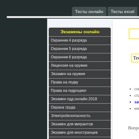
Тесты онлайн
Тесты excel
Экзамены онлайн
Охранник 4 разряда
Охранник 5 разряда
Охранник 6 разряда
Лицензия на оружие
Экзамен на оружие
Права на лодку
со
Права на гидроцикл
ст
Экзамен пдд онлайн 2018
за
Охрана труда
ин
Электробезопасность
Экзамен для мигрантов
Вопро
Экзамен для иностранцев