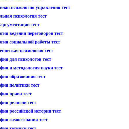
ьная психология управления тест
льная психология тест
 аргументации тест
гия ведения переговоров тест
огия социальной работы тест
енческая психология тест
фия для психологов тест
фия и методология науки тест
фия образования тест
фия политики тест
фия права тест
фия религии тест
фия российской истории тест
фия самосознания тест
фия техники тест