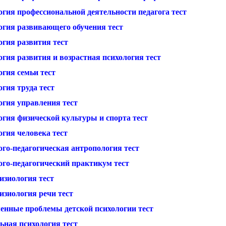
огия профессиональной деятельности педагога тест
огия развивающего обучения тест
огия развития тест
гия развития и возрастная психология тест
гия семьи тест
гия труда тест
огия управления тест
огия физической культуры и спорта тест
огия человека тест
ого-педагогическая антропология тест
ого-педагогический практикум тест
изиология тест
изиология речи тест
енные проблемы детской психологии тест
ьная психология тест