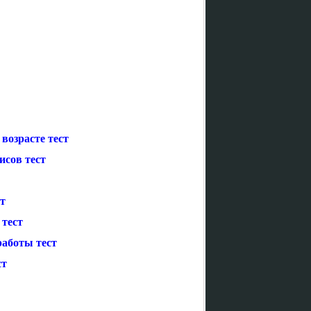
возрасте тест
исов тест
т
 тест
работы тест
ст