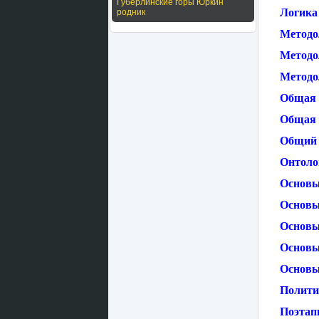
Губерлинские горы Юркин
Логика
родник
Методо
Методо
Методо
Общая 
Общая 
Общий 
Онтолог
Основы
Основы
Основы
Основы
Основы
Полити
Поэтап