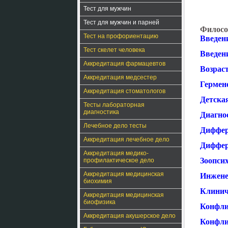
Тест для мужчин
Тест для мужчин и парней
Филосо
Тест на профориентацию
Введен
Тест скелет человека
Введени
Аккредитация фармацевтов
Возраст
Аккредитация медсестер
Гермен
Аккредитация стоматологов
Детская
Тесты лабораторная
диагностика
Диагно
Лечебное дело тесты
Диффер
Аккредитация лечебное дело
Диффер
Аккредитация медико-
Зоопсих
профилактическое дело
Аккредитация медицинская
Инжене
биохимия
Клинич
Аккредитация медицинская
биофизика
Конфли
Аккредитация акушерское дело
Конфли