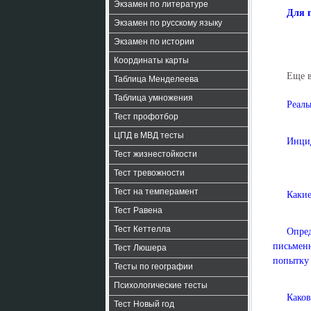
Экзамен по литературе
Для 
Экзамен по русскому языку
Экзамен по истории
Координаты карты
Еще 
Таблица Менделеева
Таблица умножения
Реаль
Тест профотбор
ЦПД в МВД тесты
Инцид
Тест жизнестойкости
Тест тревожности
Тест на темперамент
Какие
Тест Равена
Тест Кеттелла
Опред
письменн
Тест Люшера
попытку 
Тесты по географии
Психологические тесты
Каков
Тест Новый год