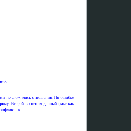
нию:
ами не сложились отношения. По ошибке
орому. Второй расценил данный факт как
онфликт...»: