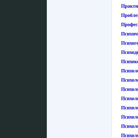
Практи
Пробле
Професс
Психич
Психоге
Психод
Психок
Психол
Психол
Психол
Психол
Психол
Психол
Психоло
Психол