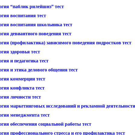
огия “паблик рилейшнз” тест
огия воспитания тест
огия воспитания школьника тест
огия девиантного поведения тест
огия (профилактика) зависимого поведения подростков тест
гия здоровья тест
гия и педагогика тест
гия и этика делового общения тест
огия коммерции тест
огия конфликта тест
огия личности тест
огия маркетинговых исследований и рекламной деятельности
огия менеджмента тест
огия обеспечения социальной работы тест
гия профессионального стресса и его профилактика тест