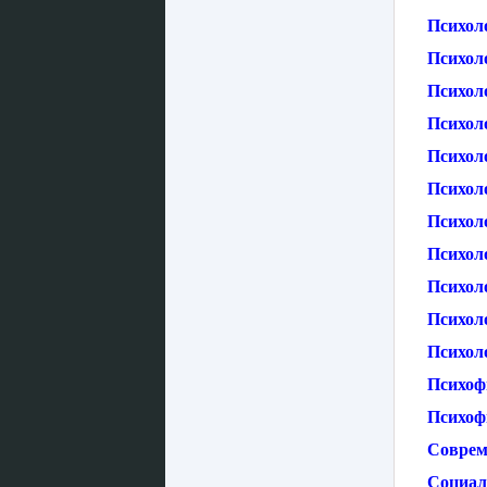
Психол
Психол
Психол
Психоло
Психоло
Психоло
Психол
Психол
Психол
Психол
Психол
Психоф
Психоф
Соврем
Социал