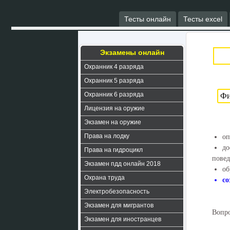
Тесты онлайн
Тесты excel
Экзамены онлайн
Охранник 4 разряда
Охранник 5 разряда
Охранник 6 разряда
Лицензия на оружие
Экзамен на оружие
Права на лодку
оп
до
Права на гидроцикл
повед
Экзамен пдд онлайн 2018
об
Охрана труда
со
Электробезопасность
Экзамен для мигрантов
Вопро
Экзамен для иностранцев