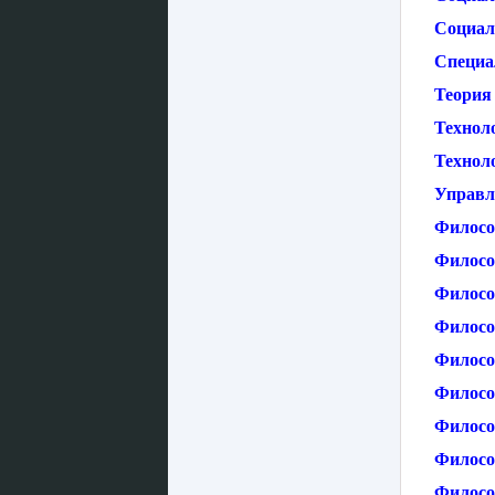
Социал
Специа
Теория
Техноло
Технол
Управл
Филосо
Филосо
Филосо
Филосо
Филосо
Филосо
Филосо
Филосо
Филосо