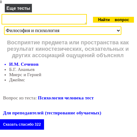
0
Еще тесты
Восприятие предмета или пространства как
результат киностезических, осязательных и
других ассоциаций ощущений объяснял
И.М. Сеченов
Б.Г. Ананьев
Миерс и Герней
Джеймс
Вопрос из теста:
Психология человека тест
Для преподавтелей (тестирование обучаемых)
Сказать спасибо 322