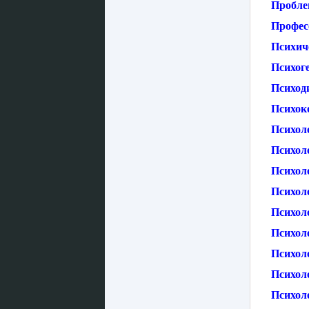
Пробле
Професс
Психич
Психоге
Психод
Психок
Психол
Психол
Психол
Психол
Психол
Психол
Психоло
Психол
Психол