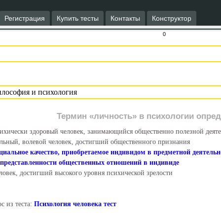
Регистрация
Купить тесты
Контакты
Конструктор
0
Термин «личность» в психологии опред
ихически здоровый человек, занимающийся общественно полезной деят
льный, волевой человек, достигший общественного признания
циальное качество, приобретаемое индивидом в предметной деятель
 представленности общественных отношений в индивиде
ловек, достигший высокого уровня психической зрелости
с из теста:
Психология человека тест