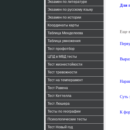
Экзамен по литературе
Для 
Экзамен по русскому языку
Экзамен по истории
Координаты карты
Еще 
Таблица Менделеева
Таблица умножения
Перву
Тест профотбор
ЦПД в МВД тесты
Выраз
Тест жизнестойкости
Тест тревожности
Тест на темперамент
Наращ
Тест Равена
Тест Кеттелла
Суть 
Тест Люшера
Тесты по географии
К фор
Психологические тесты
Тест Новый год