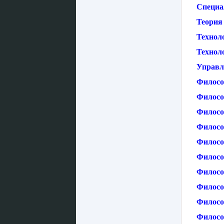
Специа
Теория
Техноло
Технол
Управл
Филосо
Филосо
Филосо
Филосо
Филосо
Филосо
Филосо
Филосо
Филосо
Филосо