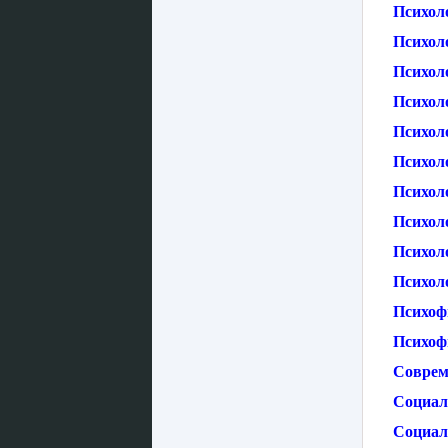
Психол
Психол
Психоло
Психоло
Психоло
Психол
Психол
Психол
Психол
Психол
Психоф
Психоф
Соврем
Социал
Социал