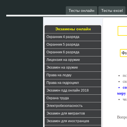
Тесты онлайн
Тесты excel
Экзамены онлайн
Охранник 4 разряда
Охранник 5 разряда
Охранник 6 разряда
Лицензия на оружие
Экзамен на оружие
Права на лодку
пс
си
Права на гидроцикл
со
Экзамен пдд онлайн 2018
меру
Охрана труда
че
Электробезопасность
Экзамен для мигрантов
Вопро
Экзамен для иностранцев